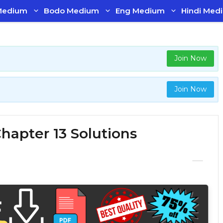
Medium
Bodo Medium
Eng Medium
Hindi Med
Join Now
Join Now
 Chapter 13 Solutions