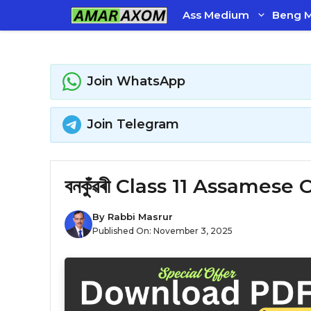
Skip
Ass Medium
Beng 
to
content
Join WhatsApp
Join Telegram
বনকুঁৱৰী Class 11 Assamese
By
Rabbi Masrur
Published On:
November 3, 2025