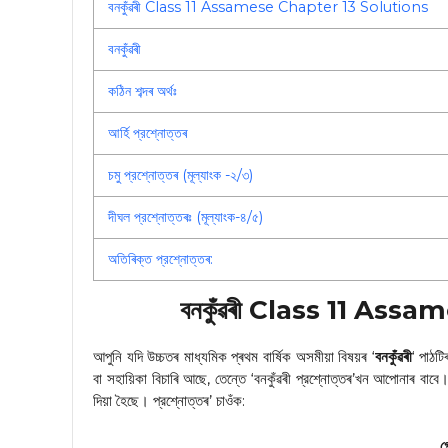
বনকুঁৱৰী Class 11 Assamese Chapter 13 Solutions
বনকুঁৱৰী
কঠিন শব্দৰ অৰ্থঃ
আৰ্হি প্রশ্নোত্তৰ
চমু প্রশ্নোত্তৰ (মূল্যাংক -২/৩)
দীঘল প্রশ্নোত্তৰঃ (মূল্যাংক-৪/৫)
অতিৰিক্ত প্রশ্নোত্তৰ:
বনকুঁৱৰী Class 11 Ass
আপুনি যদি উচ্চতৰ মাধ্যমিক প্ৰথম বাৰ্ষিক অসমীয়া বিষয়ৰ ‘
বনকুঁৱৰী
‘ পাঠট
বা সহায়িকা বিচাৰি আছে, তেন্তে ‘বনকুঁৱৰী প্রশ্নোত্তৰ’খন আপোনাৰ বাব
দিয়া হৈছে। প্রশ্নোত্তৰ’ চাওঁক:
গ