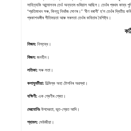
সাহিত্যকি আন্দোলনৰ তেওঁ অন্যতম গুৰিয়াল আছিল। তেওঁৰ প্ৰথম কাব্য পুথি
“প্রতিমাখন সৰু, কিন্তু নিভাঁজ সোণৰ।” ‘বীণ বৰাগী’ হ’ল তেওঁৰ দ্বিতীয় কবি
প্ৰকাশভঙ্গীৰ গীতিময়তা আৰু সৰলতা তেওঁৰ কবিতাৰ বৈশিষ্ট্য।
কঠি
নিজম:
নিস্তব্ধ।
বিজন:
জনহীন।
লতিকা:
সৰু লতা।
কলাঘুমটীয়া:
চিল্মিল্ক অহা টোপনিৰ অৱস্থা।
যক্ষিণী:
এক শ্ৰেণীৰ প্ৰেত।
দেৱযোনিঃ
উপদেৱতা, ভূত-প্রেত আদি।
শ্যামল:
সেউজীয়া।