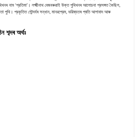
খনৰ নাম ‘প্রতিমা’। লক্ষ্মীনাথ বেজবৰুৱাই উক্ত পুথিখনৰ আলোচনা প্রসঙ্গত কৈছিল,
তা পুথি। প্রকৃতিত সৌন্দৰ্যৰ সন্ধান, মানৱপ্রেম, ভৱিষ্যতৰ প্ৰতি আশাবাদ আৰু
ন শব্দৰ অৰ্থঃ