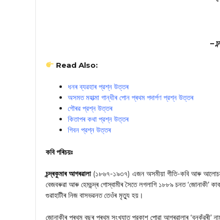
– চন
Read Also:
ধনৰ ব্যৱহাৰ প্রশ্ন উত্তৰ
অসমত মহাত্মা গান্ধীৰ পোন প্ৰথম পদাৰ্পণ প্রশ্ন উত্তৰ
গৌৰৱ প্রশ্ন উত্তৰ
কিতাপৰ কথা প্রশ্ন উত্তৰ
গিবন প্রশ্ন উত্তৰ
কবি পৰিচয়ঃ
চন্দ্ৰকুমাৰ আগৰৱালা
(১৮৬৭-১৯৩৭) এজন অসমীয়া গীতি-কবি আৰু আলোচনী সম্
বেজবৰুৱা আৰু হেমচন্দ্ৰ গোস্বামীৰ সৈতে লগলাগি ১৮৮৯ চনত ‘জোনাকী’
গুৱাহাটীৰ নিজ বাসভৱনত তেওঁৰ মৃত্যু হয়।
জোনাকীৰ প্ৰথম বছৰ প্ৰথম সংখ্যাত প্রকাশ পোৱা আগৰৱালাৰ ‘বনকুঁৱৰী’ না