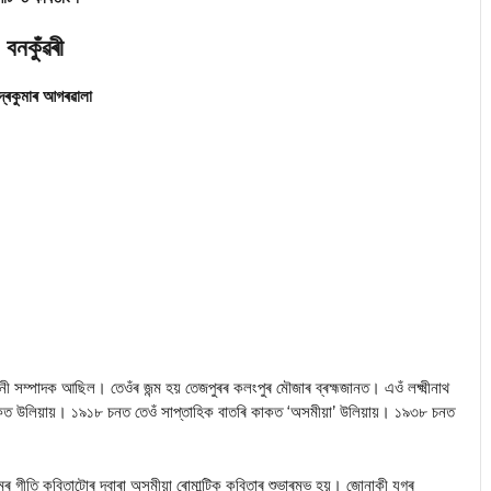
বনকুঁৱৰী
্দ্ৰকুমাৰ আগৰৱালা
পাদক আছিল। তেওঁৰ জন্ম হয় তেজপুৰৰ কলংপুৰ মৌজাৰ ব্ৰহ্মজানত। এওঁ লক্ষ্মীনাথ
 কাকত উলিয়ায়। ১৯১৮ চনত তেওঁ সাপ্তাহিক বাতৰি কাকত ‘অসমীয়া’ উলিয়ায়। ১৯৩৮ চনত
মৰ গীতি কবিতাটোৰ দ্বাৰা অসমীয়া ৰোমান্টিক কবিতাৰ শুভাৰম্ভ হয়। জোনাকী যুগৰ