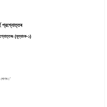
ি প্রশ্নোত্তৰ
শ্নোত্তৰঃ (মূল্যাংক-১)
ঁজ সোণৰ।’
।