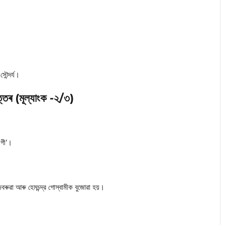
ৌন্দর্য।
ত্তৰ (মূল্যাংক -২/৩)
াগী’।
 বেজবৰুৱা আৰু হেমচন্দ্র গোস্বামীক বুজোৱা হয়।