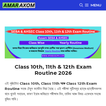
Skip
MENU
to
content
Class 10th, 11th & 12th Exam
Routine 2026
এই পৃষ্ঠাটোত
Class 10th, Class 11th আৰু Class 12th Exam
Routine
সহজ টেবুল ফৰ্মেটত দিয়া হৈছে। এই পৰীক্ষা সূচীসমূহ ছাত্ৰ-ছাত্ৰীসকলৰ
বাবে খুবেই সহায়ক, কাৰণ ইয়াৰ জৰিয়তে পৰীক্ষাৰ দিন, তাৰিখ আৰু বিষয় একেদৰে সহজে
বুজিব পাৰি।