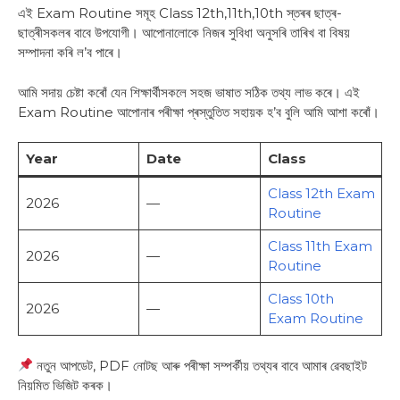
এই Exam Routine সমূহ Class 12th,11th,10th স্তৰৰ ছাত্ৰ-
ছাত্ৰীসকলৰ বাবে উপযোগী। আপোনালোকে নিজৰ সুবিধা অনুসৰি তাৰিখ বা বিষয়
সম্পাদনা কৰি ল’ব পাৰে।
আমি সদায় চেষ্টা কৰোঁ যেন শিক্ষাৰ্থীসকলে সহজ ভাষাত সঠিক তথ্য লাভ কৰে। এই
Exam Routine আপোনাৰ পৰীক্ষা প্ৰস্তুতিত সহায়ক হ’ব বুলি আমি আশা কৰোঁ।
Year
Date
Class
Class 12th Exam
2026
—
Routine
Class 11th Exam
2026
—
Routine
Class 10th
2026
—
Exam Routine
নতুন আপডেট, PDF নোটছ আৰু পৰীক্ষা সম্পৰ্কীয় তথ্যৰ বাবে আমাৰ ৱেবছাইট
নিয়মিত ভিজিট কৰক।