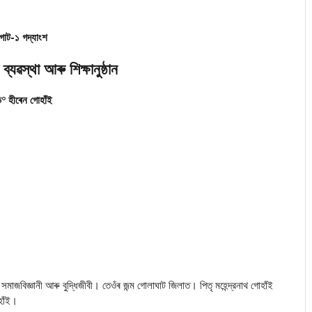
গোট-১ গদ্যাংশ
া ব্যৱস্থা আৰু শিক্ষানুষ্ঠান
° হীৰেন গোহাঁই
জবিজ্ঞানী আৰু বুদ্ধিজীবী। তেওঁৰ জন্ম গোলাঘাট জিলাত। পিতৃ মহেন্দ্রনাথ গোহাঁই
হাঁই।