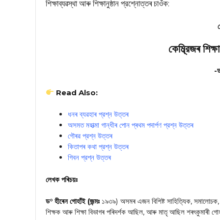
শিক্ষাব্যৱস্থা আৰু শিক্ষানুষ্ঠান প্রশ্নোত্তৰ চাওঁক:
কেম্ব্রিজৰ শিক্ষ
-ড
Read Also:
ধনৰ ব্যৱহাৰ প্রশ্ন উত্তৰ
অসমত মহাত্মা গান্ধীৰ পোন প্ৰথম পদাৰ্পণ প্রশ্ন উত্তৰ
গৌৰৱ প্রশ্ন উত্তৰ
কিতাপৰ কথা প্রশ্ন উত্তৰ
গিবন প্রশ্ন উত্তৰ
লেখক পৰিচয়ঃ
ড° হীৰেন গোহাঁই (জন্মঃ
১৯৩৯) অসমৰ এজন বিশিষ্ট সাহিত্যিক, সমালোচক, সমা
শিক্ষক আৰু শিক্ষা বিভাগৰ পৰিদৰ্শক আছিল, আৰু মাতৃ আছিল শৰৎকুমাৰী গো