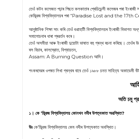
তেওঁ কটন কলেজত পঢ়াৰ পিছত কলকাতাৰ প্ৰেচিডেন্সী কলেজৰ পৰা ইংৰাজী সা
কেম্ব্রিজ বিশ্ববিদ্যালয়ৰ পৰা “Paradise Lost and the 17th Cen
আনুষ্ঠানিক শিক্ষা সাং কৰি তেওঁ গুৱাহাটী বিশ্ববিদ্যালয়ৰ ইংৰাজী বিভা
সমালোচনাৰ ধাৰা প্ৰৱৰ্তন কৰে।
তেওঁ অসমীয়া আৰু ইংৰাজী দুয়োটা ভাষাত বহু গ্ৰন্থ ৰচনা কৰিছে। তেওঁৰ উল
ৰস বিচাৰ, কালস্রোত, বিশ্বায়তন,
Assam: A Burning Question আদি।
শংকৰদেৱৰ ওপৰত লিখা গ্ৰন্থৰ বাবে তেওঁ ১৯৮৮ চনত সাহিত্য অকাডেমী বঁ
আৰ্হ
অতি চমু প্র
১। কে ‘ম্ব্রিজ বিশ্ববিদ্যালয় কোনখন নদীৰ উপত্যকাত অৱস্থিত?
উঃ
কে’ম্ব্রিজ বিশ্ববিদ্যালয় কেম নদীৰ উপত্যকাত অবস্থিত।