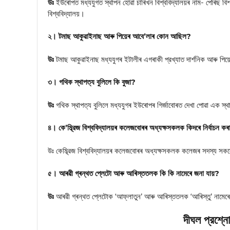
উঃ
ইউৰোপত মধ্যযুগত স্থাপন হোৱা চাৰিখন বিশ্ববিদ্যালয়ৰ নাম- পেৰিছ বিশ্ববিদ
বিশ্ববিদ্যালয়।
২। টমাছ আকুৱাইনাছ আৰু পিয়েৰ আবে’লাৰ কোন আছিল?
উঃ
টমাছ আকুৱাইনাছ মধ্যযুগৰ ইটালীৰ এগৰাকী প্রখ্যাত দার্শনিক আৰু পিয়ে
৩। গথিক স্থাপত্য বুলিলে কি বুজা?
উঃ
গথিক স্থাপত্য বুলিলে মধ্যযুগৰ ইউৰোপৰ গির্জাবোৰত দেখা পোৱা এক স্
৪। কে’ম্ব্রিজ বিশ্ববিদ্যালয়ৰ কলেজবোৰৰ অধ্যক্ষসকলক কিদৰে নিৰ্বাচন ক
উঃ কেম্ব্রিজ বিশ্ববিদ্যালয়ৰ কলেজবোৰৰ অধ্যক্ষসকলক কলেজৰ সদস্য সকল
৫। আৰৱী গ্ৰন্থত প্লেটো আৰু আৰিস্ততলক কি কি নামেৰে জনা যায়?
উঃ
আৰৱী গ্ৰন্থত প্লেটোক ‘আফ্লাতুন’ আৰু আৰিস্ততলক ‘আৰিস্তু’ নামেৰ
দীঘল প্রশ্ন