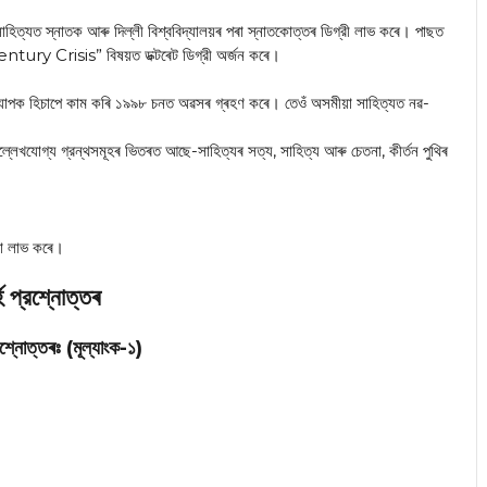
হিত্যত স্নাতক আৰু দিল্লী বিশ্ববিদ্যালয়ৰ পৰা স্নাতকোত্তৰ ডিগ্রী লাভ কৰে। পাছত
tury Crisis” বিষয়ত ডক্টৰেট ডিগ্রী অর্জন কৰে।
গত অধ্যাপক হিচাপে কাম কৰি ১৯৯৮ চনত অৱসৰ গ্ৰহণ কৰে। তেওঁ অসমীয়া সাহিত্যত নৱ-
্লেখযোগ্য গ্রন্থসমূহৰ ভিতৰত আছে-সাহিত্যৰ সত্য, সাহিত্য আৰু চেতনা, কীৰ্তন পুথিৰ
টা লাভ কৰে।
ি প্রশ্নোত্তৰ
শ্নোত্তৰঃ (মূল্যাংক-১)