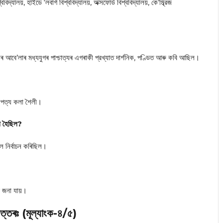
্যালয়, হাইডে ‘লবার্গ বিশ্ববিদ্যালয়, অক্সফোর্ড বিশ্ববিদ্যালয়, কে’ম্ব্রিজ
ৰ আবে’লাৰ মধ্যযুগৰ পাশ্চাত্যৰ এগৰাকী প্রখ্যাত দার্শনিক, পণ্ডিত আৰু কবি আছিল।
থাপত্য কলা শৈলী।
ৰা হৈছিল?
ে নির্বাচন কৰিছিল।
ে জনা যায়।
োত্তৰঃ (মূল্যাংক-৪/৫)