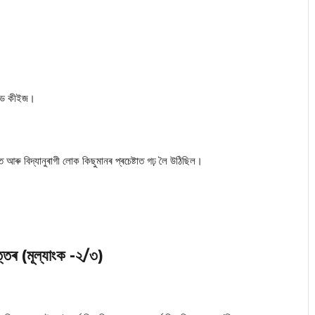
ণ্ড কীইজ।
ডিত আৰু বিদ্যানুৰাগী লোক কিছুমানৰ প্ৰচেষ্টাত গঢ় লৈ উঠিছিল।
ত্তৰ (মূল্যাংক -২/৩)