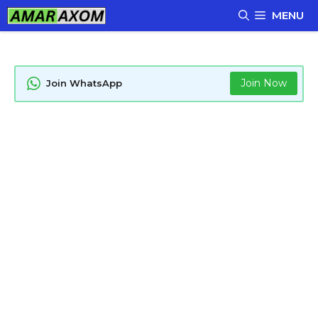
Skip
MENU
to
content
Join Now
Join WhatsApp