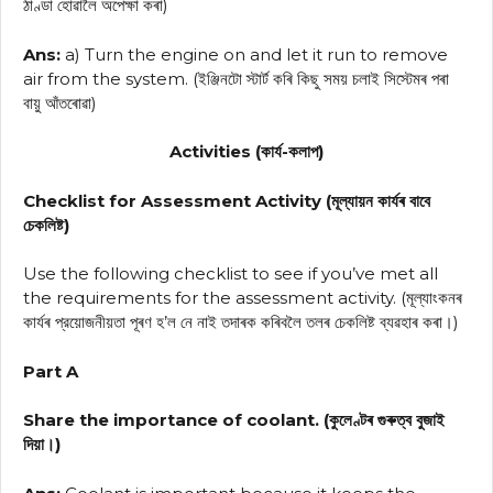
ঠাণ্ডা হোৱালৈ অপেক্ষা কৰা)
Ans:
a) Turn the engine on and let it run to remove
air from the system. (ইঞ্জিনটো স্টার্ট কৰি কিছু সময় চলাই সিস্টেমৰ পৰা
বায়ু আঁতৰোৱা)
Activities (কার্য-কলাপ)
Checklist for Assessment Activity (মূল্যায়ন কাৰ্যৰ বাবে
চেকলিষ্ট)
Use the following checklist to see if you’ve met all
the requirements for the assessment activity. (মূল্যাংকনৰ
কাৰ্যৰ প্রয়োজনীয়তা পূৰণ হ’ল নে নাই তদাৰক কৰিবলৈ তলৰ চেকলিষ্ট ব্যৱহাৰ কৰা।)
Part A
Share the importance of coolant. (কুলেণ্টৰ গুৰুত্ব বুজাই
দিয়া।)