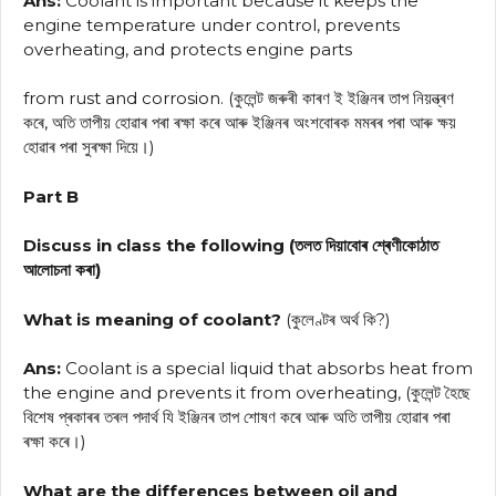
Ans:
Coolant is important because it keeps the
engine temperature under control, prevents
overheating, and protects engine parts
from rust and corrosion. (কুলেন্ট জৰুৰী কাৰণ ই ইঞ্জিনৰ তাপ নিয়ন্ত্ৰণ
কৰে, অতি তাপীয় হোৱাৰ পৰা ৰক্ষা কৰে আৰু ইঞ্জিনৰ অংশবোৰক মমৰৰ পৰা আৰু ক্ষয়
হোৱাৰ পৰা সুৰক্ষা দিয়ে।)
Part B
Discuss in class the following (তলত দিয়াবোৰ শ্ৰেণীকোঠাত
আলোচনা কৰা)
What is meaning of coolant?
(কুলেণ্টৰ অৰ্থ কি?)
Ans:
Coolant is a special liquid that absorbs heat from
the engine and prevents it from overheating, (কুলেন্ট হৈছে
বিশেষ প্ৰকাৰৰ তৰল পদার্থ যি ইঞ্জিনৰ তাপ শোষণ কৰে আৰু অতি তাপীয় হোৱাৰ পৰা
ৰক্ষা কৰে।)
What are the differences between oil and