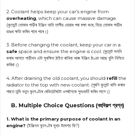
2. Coolant helps keep your car’s engine from
overheating
, which can cause massive damage.
(কুলেন্টে তোমাৰ গাড়ীৰ ইঞ্জিন অতি তাপীয় হোৱাৰ পৰা ৰক্ষা কৰে, যিয়ে তোমাৰ গাড়ীৰ
ডাঙৰ ক্ষতি কৰিব পাৰে পাৰে।)
3. Before changing the coolant, keep your car in a
safe
space and ensure the engine is cool. (কুলেন্ট সলনি
কৰাৰ আগতে গাড়ীখন এটা সুৰক্ষিত ঠাইত ৰাখিবা আৰু ইঞ্জিন ঠাণ্ডা আছে বুলি নিশ্চিত
কৰিবা।)
4. After draining the old coolant, you should
refill
the
radiator to the top with new coolant. (পুৰণি কুলেন্ট খালি কৰাৰ
পাছত তুমি নতুন কুলেণ্টৰে ৰেডিয়েটৰটো ওপৰলৈকে পুনঃভর্তি কৰিব লাগে।)
B. Multiple Choice Questions (বহুবিকল্প প্রশ্ন)
1. What is the primary purpose of coolant in an
engine?
(ইঞ্জিনত কুলেণ্টৰ মুখ্য উদ্দেশ্য কি?)