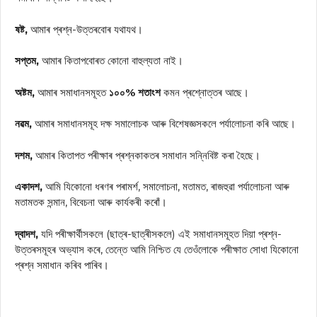
ষষ্ট,
আমাৰ প্ৰশ্ন-উত্তৰবোৰ যথাযথ।
সপ্তম,
আমাৰ কিতাপবোৰত কোনো বাহুল্যতা নাই।
অষ্টম,
আমাৰ সমাধানসমূহত
১০০% শতাংশ
কমন প্ৰশ্নোত্তৰ আছে।
নৱম,
আমাৰ সমাধানসমূহ দক্ষ সমালোচক আৰু বিশেষজ্ঞসকলে পৰ্যালোচনা কৰি আছে।
দশম,
আমাৰ কিতাপত পৰীক্ষাৰ প্ৰশ্নকাকতৰ সমাধান সন্নিবিষ্ট কৰা হৈছে।
একাদশ,
আমি যিকোনো ধৰণৰ পৰামৰ্শ, সমালোচনা, মতামত, ৰাজহুৱা পৰ্যালোচনা আৰু
মতামতক সন্মান, বিবেচনা আৰু কাৰ্যকৰী কৰোঁ।
দ্বাদশ,
যদি পৰীক্ষাৰ্থীসকলে (ছাত্ৰ-ছাত্ৰীসকলে) এই সমাধানসমূহত দিয়া প্ৰশ্ন-
উত্তৰসমূহৰ অভ্যাস কৰে, তেন্তে আমি নিশ্চিত যে তেওঁলোকে পৰীক্ষাত সোধা যিকোনো
প্ৰশ্ন সমাধান কৰিব পাৰিব।