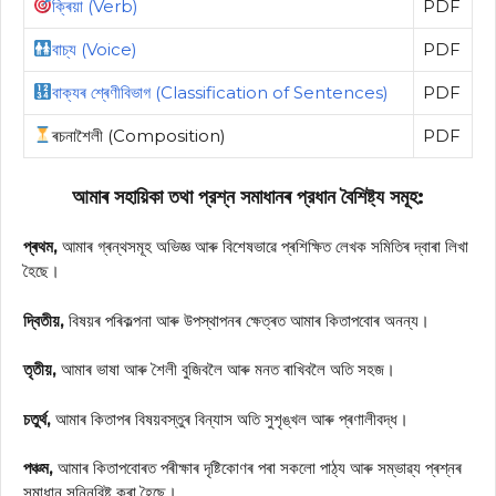
ক্ৰিয়া (Verb)
PDF
বাচ্য (Voice)
PDF
বাক্যৰ শ্ৰেণীবিভাগ (Classification of Sentences)
PDF
ৰচনাশৈলী (Composition)
PDF
আমাৰ সহায়িকা তথা প্রশ্ন সমাধানৰ প্রধান বৈশিষ্ট্য সমূহ:
প্ৰথম,
আমাৰ গ্ৰন্থসমূহ অভিজ্ঞ আৰু বিশেষভাৱে প্ৰশিক্ষিত লেখক সমিতিৰ দ্বাৰা লিখা
হৈছে।
দ্বিতীয়,
বিষয়ৰ পৰিকল্পনা আৰু উপস্থাপনৰ ক্ষেত্ৰত আমাৰ কিতাপবোৰ অনন্য।
তৃতীয়,
আমাৰ ভাষা আৰু শৈলী বুজিবলৈ আৰু মনত ৰাখিবলৈ অতি সহজ।
চতুৰ্থ,
আমাৰ কিতাপৰ বিষয়বস্তুৰ বিন্যাস অতি সুশৃঙ্খল আৰু প্ৰণালীবদ্ধ।
পঞ্চম,
আমাৰ কিতাপবোৰত পৰীক্ষাৰ দৃষ্টিকোণৰ পৰা সকলো পাঠ্য আৰু সম্ভাৱ্য প্ৰশ্নৰ
সমাধান সন্নিবিষ্ট কৰা হৈছে।