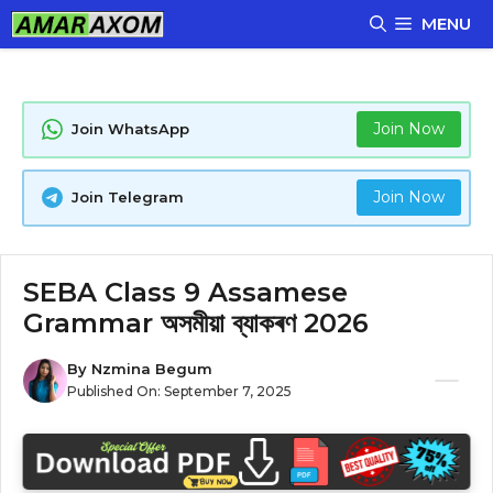
Skip
MENU
to
content
Join Now
Join WhatsApp
Join Now
Join Telegram
SEBA Class 9 Assamese
Grammar অসমীয়া ব্যাকৰণ 2026
By
Nzmina Begum
Published On:
September 7, 2025