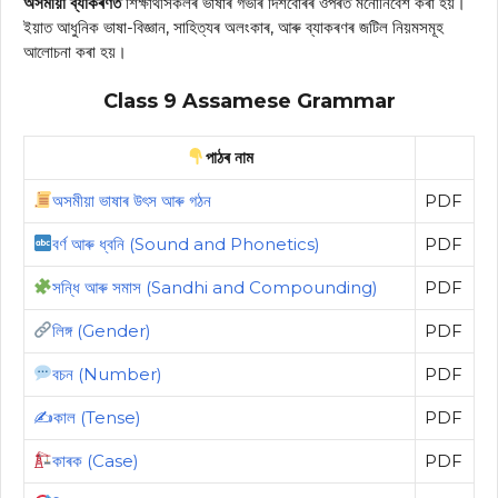
অসমীয়া ব্যাকৰণত
শিক্ষাৰ্থীসকলৰ ভাষাৰ গভীৰ দিশবোৰৰ ওপৰত মনোনিবেশ কৰা হয়।
ইয়াত আধুনিক ভাষা-বিজ্ঞান, সাহিত্যৰ অলংকাৰ, আৰু ব্যাকৰণৰ জটিল নিয়মসমূহ
আলোচনা কৰা হয়।
Class 9 Assamese Grammar
পাঠৰ নাম
অসমীয়া ভাষাৰ উৎস আৰু গঠন
PDF
বৰ্ণ আৰু ধ্বনি (Sound and Phonetics)
PDF
সন্ধি আৰু সমাস (Sandhi and Compounding)
PDF
লিঙ্গ (Gender)
PDF
বচন (Number)
PDF
✍️কাল (Tense)
PDF
কাৰক (Case)
PDF