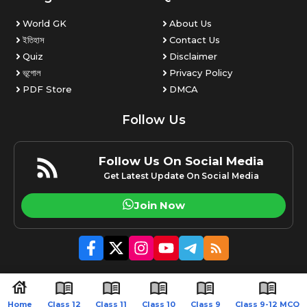
World GK
About Us
ইতিহাস
Contact Us
Quiz
Disclaimer
ভূগোল
Privacy Policy
PDF Store
DMCA
Follow Us
Follow Us On Social Media
Get Latest Update On Social Media
Join Now
© 2026 Amaraxom.com | All rights reserved.
Home
Class 12
Class 11
Class 10
Class 9
Class 9-12 MCQ