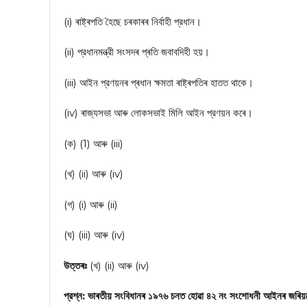
(i) ৰাষ্ট্ৰপতি হৈছে চৰকাৰৰ নিৰ্বাহী প্রধান।
(ii) প্রধানমন্ত্রী সংসদৰ প্ৰতি জবাবদিহী হয়।
(iii) আইন প্রণয়নৰ প্ৰধান ক্ষমতা ৰাষ্ট্ৰপতিৰ হাতত থাকে।
(iv) ৰাজ্যসভা আৰু লোকসভাই মিলি আইন প্রণয়ন কৰে।
(ক) (1) আৰু (iii)
(খ) (ii) আৰু (iv)
(গ) (i) আৰু (ii)
(ঘ) (iii) আৰু (iv)
উত্তৰঃ
(খ) (ii) আৰু (iv)
প্রশ্ন: ভাৰতীয় সংবিধানৰ ১৯৭৬ চনত হোৱা ৪২ নং সংশোধনী আইনৰ জৰি