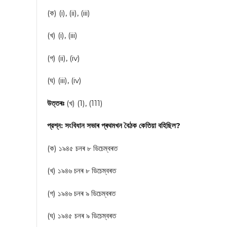
(ক) (i), (ii), (iii)
(খ) (i), (iii)
(গ) (ii), (iv)
(ঘ) (iii), (iv)
উত্তৰঃ
(খ) (1), (111)
প্রশ্ন: সংবিধান সভাৰ প্ৰথমখন বৈঠক কেতিয়া বহিছিল?
(ক) ১৯৪৫ চনৰ ৮ ডিচেম্বৰত
(খ) ১৯৪৬ চনৰ ৮ ডিচেম্বৰত
(গ) ১৯৪৬ চনৰ ৯ ডিচেম্বৰত
(ঘ) ১৯৪৫ চনৰ ৯ ডিচেম্বৰত