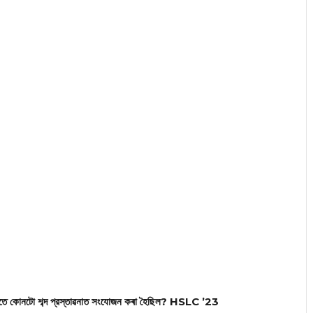
য়তে কোনটো শব্দ প্রস্তাৱনাত সংযোজন কৰা হৈছিল? HSLC ’23