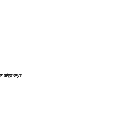
োৰ উক্তি শুদ্ধ?