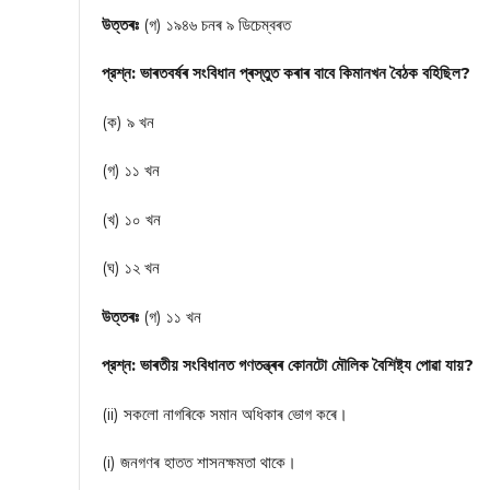
উত্তৰঃ
(গ) ১৯৪৬ চনৰ ৯ ডিচেম্বৰত
প্রশ্ন: ভাৰতবৰ্ষৰ সংবিধান প্ৰস্তুত কৰাৰ বাবে কিমানখন বৈঠক বহিছিল?
(ক) ৯ খন
(গ) ১১ খন
(খ) ১০ খন
(ঘ) ১২ খন
উত্তৰঃ
(গ) ১১ খন
প্রশ্ন: ভাৰতীয় সংবিধানত গণতন্ত্ৰৰ কোনটো মৌলিক বৈশিষ্ট্য পোৱা যায়?
(ii) সকলো নাগৰিকে সমান অধিকাৰ ভোগ কৰে।
(i) জনগণৰ হাতত শাসনক্ষমতা থাকে।