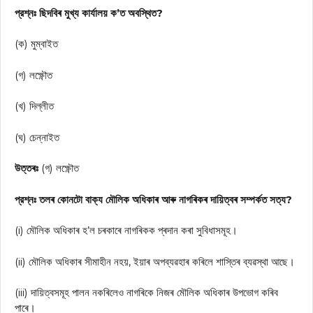
প্রশ্নঃ ছিদবিৰ মুখ্য কার্যালয় ক’ত অবস্থিত?
(ক) মুম্বাইত
(গ) লক্ষ্ণৌত
(খ) দিল্লীত
(ঘ) চেন্নাইত
উত্তৰঃ
(গ) লক্ষ্ণৌত
প্রশ্নঃ তলৰ কোনটো বাক্য মৌলিক অধিকাৰ আৰু নাগৰিকৰ দায়িত্বৰ সম্পৰ্কত সত্য?
(i) মৌলিক অধিকাৰ হ’ল চৰকাৰে নাগৰিকক প্ৰদান কৰা সুবিধাসমূহ।
(ii) মৌলিক অধিকাৰ সীমাহীন নহয়, ইয়াৰ অপব্যৱহাৰ কৰিলে শাস্তিৰ ব্যৱস্থা আছে।
(iii) দায়িত্বসমূহ পালন নকৰিলেও নাগৰিকে নিজৰ মৌলিক অধিকাৰ উপভোগ কৰিব
পাৰে।