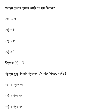
প্রশ্নঃ মুদ্ৰাৰ প্ৰধান কাৰ্য্য সংখ্যা কিমান?
(ক) ৩ টা
(খ) ৪ টা
(গ) ২ টা
(ঘ) ৫ টা
উত্তৰ:
(খ) ৪ টা
প্রশ্নঃ মুদ্রা কিমান প্ৰকাৰৰ হ’ব পাৰে বিস্তৃত অর্থত?
(ক) ৪ প্ৰকাৰৰ
(খ) ২ প্ৰকাৰৰ
(গ) ৫ প্ৰকাৰৰ