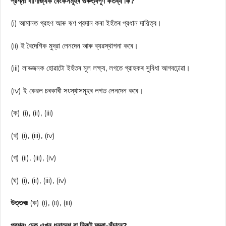
প্রশ্নঃ বাণিজ্যিক বেংকসমূহৰ গুৰুত্বপূৰ্ণ কৰ্তব্য কি?
(i) আমানত গ্রহণ আৰু ঋণ প্রদান কৰা ইহঁতৰ প্রধান দায়িত্ব।
(ii) ই বৈদেশিক মুদ্রা লেনদেন আৰু ব্যৱস্থাপনা কৰে।
(iii) লাভজনক হোৱাটো ইহঁতৰ মূল লক্ষ্য, লগতে গ্রাহকৰ সুবিধা আগবঢ়োৱা।
(iv) ই কেৱল চৰকাৰী সংস্থাসমূহৰ লগত লেনদেন কৰে।
(ক) (i), (ii), (iii)
(খ) (i), (iii), (iv)
(গ) (ii), (iii), (iv)
(ঘ) (i), (ii), (iii), (iv)
উত্তৰঃ
(ক) (i), (ii), (iii)
প্রশ্নঃ চেক এখন ধনাদেশ বা নিকট মুদ্রা-সঁচানে?