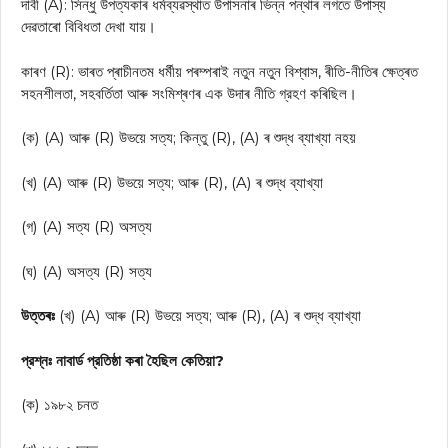
দাবী (A): সিন্ধু উপত্যকাৰ ধৰ্মব্যৱস্থাত উপাসনাৰ ভিন্ন পন্থাৰ লগতে উপাস্য
দেৱতাৰো বিবিধতা দেখা যায়।
কাৰণ (R): ভাৰত প্ৰাচীনতম ধর্মীয় পৰম্পৰাই নতুন নতুন বিশ্বাস, ৰীতি-নীতিৰ ক্ষেত্ৰত
সহনশীলতা, সহবর্তিতা আৰু সংমিশ্ৰণৰ এক উদাৰ নীতি গ্রহণ কৰিছিল।
(ক) (A) আৰু (R) উভয়ে সত্য; কিন্তু (R), (A) ৰ শুদ্ধ ব্যাখ্যা নহয়
(খ) (A) আৰু (R) উভয়ে সত্য; আৰু (R), (A) ৰ শুদ্ধ ব্যাখ্যা
(গ) (A) সত্য (R) অসত্য
(ঘ) (A) অসত্য (R) সত্য
উত্তৰঃ
(খ) (A) আৰু (R) উভয়ে সত্য; আৰু (R), (A) ৰ শুদ্ধ ব্যাখ্যা
প্রশ্নঃ নাবার্ড প্রতিষ্ঠা কৰা হৈছিল কেতিয়া?
(ক) ১৯৮২ চনত