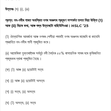
উত্তৰঃ
(ঘ) (i), (iii)
প্রশ্ন: নদ-নদীৰ পাৰত অবস্থিত নগৰ অঞ্চলৰ প্রদূষণ সম্পর্কত তলত দিয়া উক্তি (1)
আক (ii) বিচাৰ কৰা, আৰু শুদ্ধ উত্তৰটো বাছিউলিওৱা। HSLC ’25
(1) ঔদ্যোগিক আবর্জনা আৰু নগৰৰ পেলীয়া পদার্থই নগৰ অঞ্চলৰ মাজেদি বা কাযেদি
প্ৰৱাহিত নদ-নদীৰ পানী প্ৰদূষিত কৰে।
(ii) আমেৰিকা যুক্তৰাষ্ট্ৰৰ সৰ্বমুঠ নদী দৈৰ্ঘ্যৰ ৫৫% ৰাসায়নিক সাৰৰ দৰে কৃষিজনিত
প্ৰদূষকৰ দ্বাৰা প্ৰদূষিত হৈছে।
(ক) (1) আৰু (ii) দুয়োটাই সত্য
(খ) (i) আৰু (ii) দুয়োটাই অসত্য
(গ) (i) সত্য, (ii) অসত্য
(ঘ) (1) অসত্য, (ii) সত্য