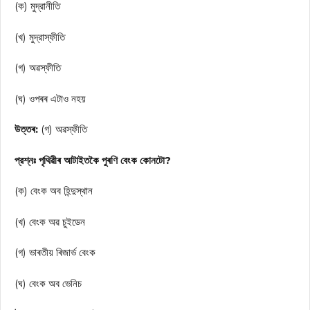
(ক) মুদ্রানীতি
(খ) মুদ্রাস্ফীতি
(গ) অৱস্ফীতি
(ঘ) ওপৰৰ এটাও নহয়
উত্তৰ:
(গ) অৱস্ফীতি
প্রশ্নঃ পৃথিৱীৰ আটাইতকৈ পুৰণি বেংক কোনটো?
(ক) বেংক অব হিন্দুস্থান
(খ) বেংক অৱ চুইডেন
(গ) ভাৰতীয় ৰিজার্ভ বেংক
(ঘ) বেংক অব ভেনিচ