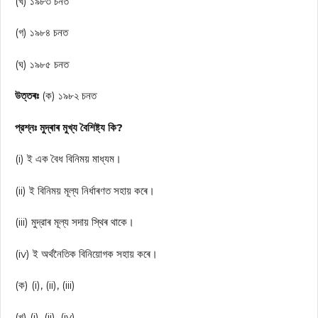
(খ) ১৯৮৩ চনত
(গ) ১৯৮৪ চনত
(ঘ) ১৯৮৫ চনত
উত্তৰঃ
(ক) ১৯৮২ চনত
প্রশ্নঃ মুদ্ৰাৰ মুখ্য বৈশিষ্ট্য কি?
(i) ই এক বৈধ বিনিময় মাধ্যম।
(ii) ই বিনিময় মূল্য নির্ধাৰণত সহায় কৰে।
(iii) মুদ্রাৰ মূল্য সদায় স্থিৰ থাকে।
(iv) ই অর্থনৈতিক বিনিয়োগক সহায় কৰে।
(ক) (i), (ii), (iii)
(খ) (i), (ii), (iv)