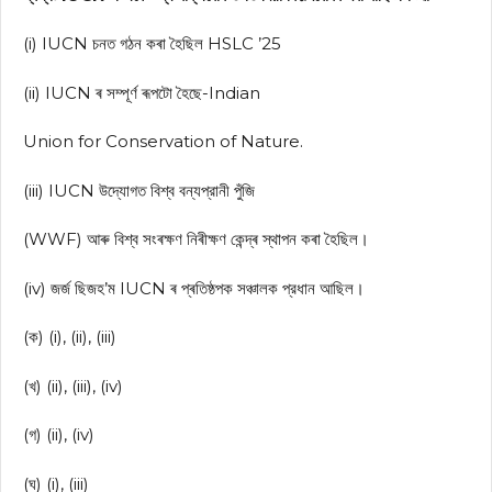
(i) IUCN চনত গঠন কৰা হৈছিল HSLC ’25
(ii) IUCN ৰ সম্পূৰ্ণ ৰূপটো হৈছে-Indian
Union for Conservation of Nature.
(iii) IUCN উদ্যোগত বিশ্ব বন্যপ্রানী পুঁজি
(WWF) আৰু বিশ্ব সংৰক্ষণ নিৰীক্ষণ কেন্দ্ৰ স্থাপন কৰা হৈছিল।
(iv) জর্জ ছিজহ’ম IUCN ৰ প্ৰতিষ্ঠপক সঞ্চালক প্রধান আছিল।
(ক) (i), (ii), (iii)
(খ) (ii), (iii), (iv)
(গ) (ii), (iv)
(ঘ) (i), (iii)