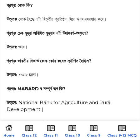
প্রশ্নঃ বেংক কি?
উত্তৰঃ
বেংক হৈছে এটা বিত্তীয় প্রতিষ্ঠান যিয়ে ঋণৰ ব্যৱসায় কৰে।
প্রশ্নঃ চেক মুদ্রা অবিহিত মুদ্ৰাৰ এটা উদাহৰণ-শুদ্ধনে?
উত্তৰ:
শুদ্ধ।
প্রশ্নঃ ভাৰতীয় ৰিজার্ভ বেংক কোন বছৰত স্থাপিত হৈছিল?
উত্তৰ:
১৯৩৫ চনত।
প্রশ্নঃ NABARD ৰ সম্পূৰ্ণ ৰূপ কি?
উত্তৰ:
National Bank for Agriculture and Rural
Development |
প্রশ্নঃ মুদ্ৰাৰ এটা কুফল কি?
Home
Class 12
Class 11
Class 10
Class 9
Class 9-12 MCQ
উত্তৰ:
মুদ্রাৰ বাবে মূল্যৰ উত্থান-পতন হয়।