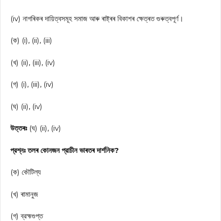
(iv) নাগৰিকৰ দায়িত্বসমূহ সমাজ আৰু ৰাষ্ট্ৰৰ বিকাশৰ ক্ষেত্ৰত গুৰুত্বপূর্ণ।
(ক) (i), (ii), (iii)
(খ) (ii), (iii), (iv)
(গ) (i), (iii), (iv)
(ঘ) (ii), (iv)
উত্তৰঃ
(ঘ) (ii), (iv)
প্রশ্নঃ তলৰ কোনজন প্রাচীন ভাৰতৰ দার্শনিক?
(ক) কৌটিল্য
(খ) ৰামানুজ
(গ) ব্রহ্মগুপ্ত