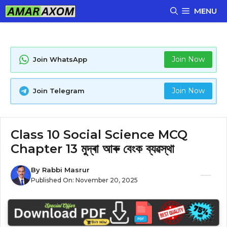
Skip
MENU
to
content
Join Now
Join WhatsApp
Join Now
Join Telegram
Class 10 Social Science MCQ
Chapter 13 মুদ্ৰা আৰু বেংক ব্যৱস্থা
By
Rabbi Masrur
Published On:
November 20, 2025