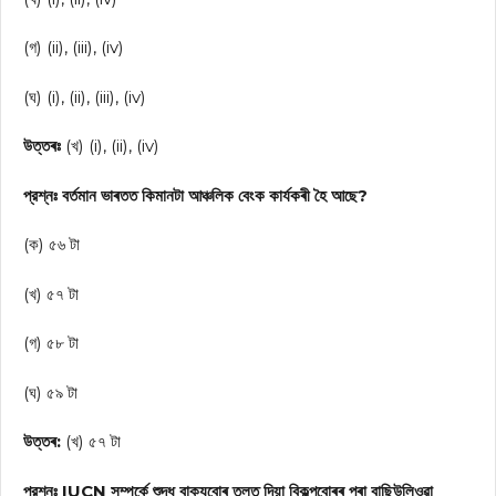
(গ) (ii), (iii), (iv)
(ঘ) (i), (ii), (iii), (iv)
উত্তৰঃ
(খ) (i), (ii), (iv)
প্রশ্নঃ বৰ্তমান ভাৰতত কিমানটা আঞ্চলিক বেংক কার্যকৰী হৈ আছে?
(ক) ৫৬ টা
(খ) ৫৭ টা
(গ) ৫৮ টা
(ঘ) ৫৯ টা
উত্তৰ:
(খ) ৫৭ টা
প্রশ্নঃ IUCN সম্পর্কে শুদ্ধ বাক্যবোৰ তলত দিয়া বিকল্পবোৰৰ পৰা বাছিউলিওৱা