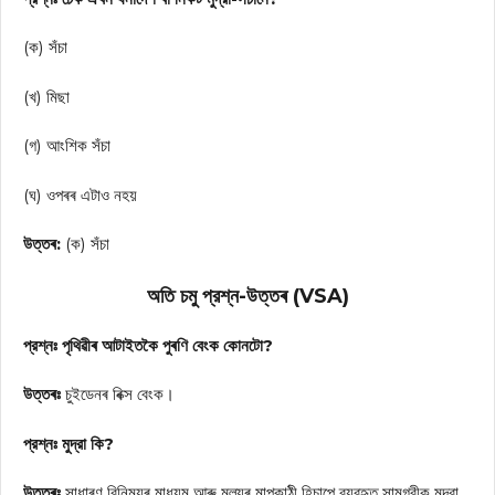
(ক) সঁচা
(খ) মিছা
(গ) আংশিক সঁচা
(ঘ) ওপৰৰ এটাও নহয়
উত্তৰ:
(ক) সঁচা
অতি চমু প্রশ্ন-উত্তৰ (VSA)
প্রশ্নঃ পৃথিৱীৰ আটাইতকৈ পুৰণি বেংক কোনটো?
উত্তৰঃ
চুইডেনৰ ৰিক্স বেংক।
প্রশ্নঃ মুদ্রা কি?
উত্তৰঃ
সাধাৰণ বিনিময়ৰ মাধ্যম আৰু মূল্যৰ মাপকাঠী হিচাপে ব্যৱহৃত সামগ্রীক মুদ্রা