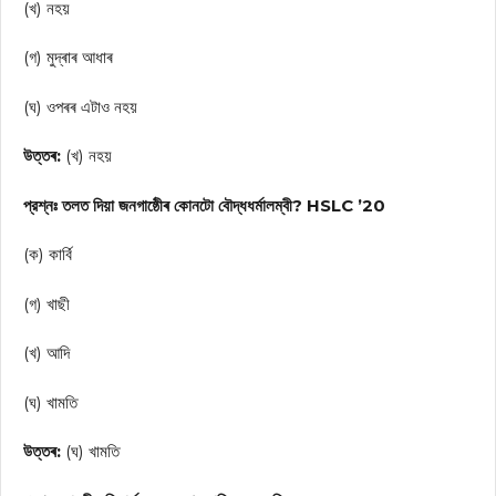
(খ) নহয়
(গ) মুদ্ৰাৰ আধাৰ
(ঘ) ওপৰৰ এটাও নহয়
উত্তৰ:
(খ) নহয়
প্রশ্নঃ তলত দিয়া জনগাষ্ঠেীৰ কোনটো বৌদ্ধধর্মালম্বী? HSLC ’20
(ক) কার্বি
(গ) খাছী
(খ) আদি
(ঘ) খামতি
উত্তৰ:
(ঘ) খামতি