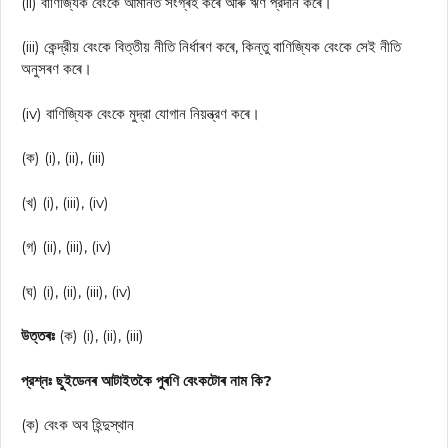
(ii) বাণিজ্যিক বেংকে আমানত সংগ্ৰহ কৰে আৰু ঋণ প্রদান কৰে।
(iii) কেন্দ্রীয় বেংকে বিত্তীয় নীতি নির্ধাৰণ কৰে, কিন্তু বাণিজ্যিক বেংকে সেই নীতি
অনুসৰণ কৰে।
(iv) বাণিজ্যিক বেংকে মুদ্রা যোগান নিয়ন্ত্রণ কৰে।
(ক) (i), (ii), (iii)
(খ) (i), (iii), (iv)
(গ) (ii), (iii), (iv)
(ঘ) (i), (ii), (iii), (iv)
উত্তৰঃ
(ক) (i), (ii), (iii)
প্রশ্নঃ ছুইডেনৰ আটাইতকৈ পুৰণি বেংকটোৰ নাম কি?
(ক) বেংক অব হিন্দুস্থান