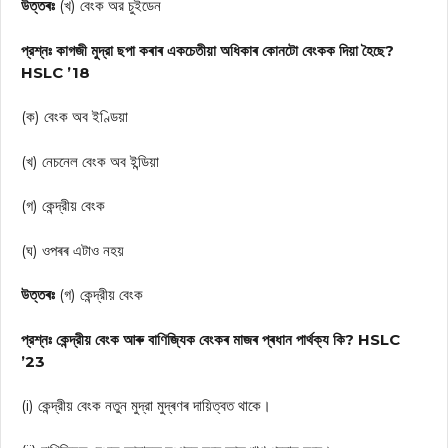
উত্তৰঃ
(খ) বেংক অর চুইডেন
প্রশ্নঃ কাগজী মুদ্রা ছপা কৰাৰ একচেতীয়া অধিকাৰ কোনটো বেংকক দিয়া হৈছে?
HSLC ’18
(ক) বেংক অব ইণ্ডিয়া
(খ) নেচনেল বেংক অব ইন্ডিয়া
(গ) কেন্দ্রীয় বেংক
(ঘ) ওপৰৰ এটাও নহয়
উত্তৰঃ
(গ) কেন্দ্রীয় বেংক
প্রশ্নঃ কেন্দ্রীয় বেংক আৰু বাণিজ্যিক বেংকৰ মাজৰ প্ৰধান পার্থক্য কি? HSLC
’23
(i) কেন্দ্রীয় বেংক নতুন মুদ্রা মুদ্ৰণৰ দায়িত্বত থাকে।