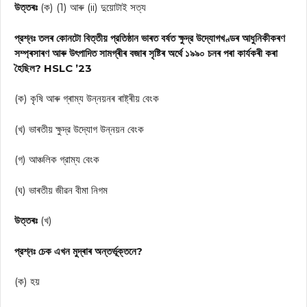
উত্তৰঃ
(ক) (1) আৰু (ii) দুয়োটাই সত্য
প্রশ্নঃ তলৰ কোনটো বিত্তীয় প্রতিষ্ঠান ভাৰত বৰ্ষত ক্ষুদ্র উদ্যোগখণ্ডৰ আধুনিকীকৰণ
সম্প্ৰসাৰণ আৰু উৎপাদিত সামগ্ৰীৰ বজাৰ সৃষ্টিৰ অর্থে ১৯৯০ চনৰ পৰা কাৰ্যকৰী কৰা
হৈছিল? HSLC ’23
(ক) কৃষি আৰু গ্ৰাম্য উন্নয়নৰ ৰাষ্ট্ৰীয় বেংক
(খ) ভাৰতীয় ক্ষুদ্র উদ্যোগ উন্নয়ন বেংক
(গ) আঞ্চলিক গ্রাম্য বেংক
(ঘ) ভাৰতীয় জীৱন বীমা নিগম
উত্তৰঃ
(খ)
প্রশ্নঃ চেক এখন মুদ্ৰাৰ অন্তৰ্ভূক্তনে?
(ক) হয়