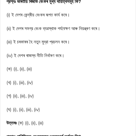
প্রশ্নঃ ভাৰতীয় ৰিজার্ভ বেংকৰ মুখ্য দায়িত্বসমূহ কি?
(i) ই দেশৰ কেন্দ্ৰীয় বেংকৰ ৰূপত কাৰ্য কৰে।
(ii) ই দেশৰ সমগ্র বেংক ব্যৱস্থাক পর্যবেক্ষণ আৰু নিয়ন্ত্ৰণ কৰে।
(iii) ই চৰকাৰৰ হৈ নতুন মুদ্রা প্রচলন কৰে।
(iv) ই দেশৰ ৰাজস্ব নীতি নির্ধাৰণ কৰে।
(ক) (i), (ii), (iii)
(খ) (i), (iii), (iv)
(গ) (ii), (iii), (iv)
(ঘ) (i), (ii), (iii), (iv)
উত্তৰঃ
(ক) (i), (ii), (iii)