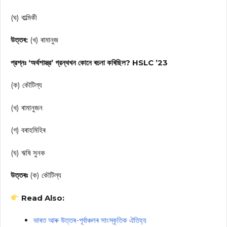
(ঘ) বাল্মিকী
উত্তৰ:
(খ) ৰামানুজ
প্রশ্নঃ ‘অর্থশাস্ত্র’ গ্রন্থখন কোনে ৰচনা কৰিছিল? HSLC ’23
(ক) কৌটিল্য
(খ) ৰামানুজন
(গ) বৰাহমিহিৰ
(ঘ) ঋষি সুনক
উত্তৰঃ
(ক) কৌটিল্য
Read Also:
ভাৰত আৰু উত্তৰ-পূৰ্বাঞ্চলৰ সাংস্কৃতিক ঐতিহ্য