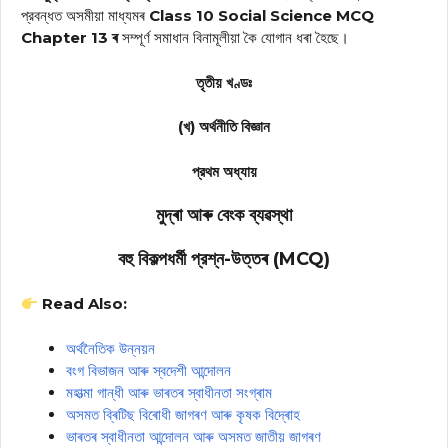
প্রবন্ধত অসমীয়া মাধ্যমৰ
Class 10 Social Science MCQ
Chapter 13 ৰ
সম্পূৰ্ণ সমাধান বিনামূলীয়া কৈ যোগান ধৰা হৈছে।
তৃতীয় খণ্ডঃ
(খ) অর্থনীতি বিজ্ঞান
প্রথম অধ্যায়
মুদ্ৰা আৰু বেংক ব্যৱস্থা
বহু বিকল্পধর্মী প্রশ্ন-উত্তৰ (MCQ)
Read Also:
অৰ্থনৈতিক উন্নয়ন
বংগ বিভাজন আৰু স্বদেশী আন্দোলন
মহাত্মা গান্ধী আৰু ভাৰতৰ স্বাধীনতা সংগ্ৰাম
অসমত ব্ৰিটিছ বিৰোধী জাগৰণ আৰু কৃষক বিদ্ৰোহ
ভাৰতৰ স্বাধীনতা আন্দোলন আৰু অসমত জাতীয় জাগৰণ