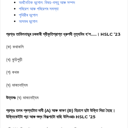
অৰ্থনৈতিক ভূগোল: বিষয়-বস্তু আৰু সম্পদ
পৰিৱেশ আৰু পৰিৱেশৰ সমস্যা
পৃথিৱীৰ ভূগোল
অসমৰ ভূগোল
প্রশ্নঃ তামিলনাডুৰ চৰকাৰী স্বীকৃতিপ্রাপ্ত ধ্রুপদী নৃত্যবিধ হ’ল…..। HSLC ’23
(ক) কথাকলি
(খ) কুচিপুড়ী
(গ) কথক
(ঘ) ভাৰতনাট্যম
উত্তৰঃ
(ঘ) ভাৰতনাট্যম
প্রশ্নঃ তলৰ প্ৰশ্নটোত দাবী (A) আৰু কাৰণ (R) হিচাপে দুটা উক্তি দিয়া হৈছে।
উক্তিকেইটা পঢ়া আৰু শুদ্ধ বিকল্পাটো বাছি উলিওৱাঃ HSLC ’25