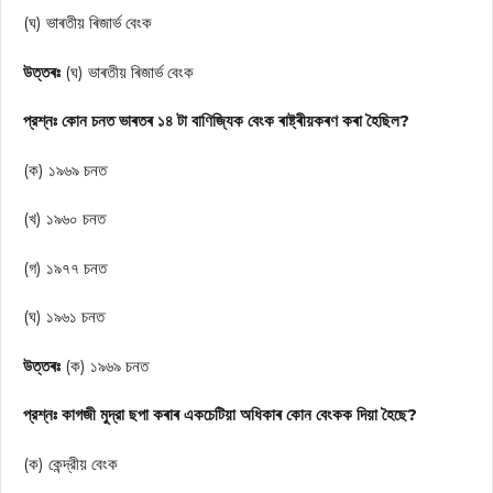
(ঘ) ভাৰতীয় ৰিজার্ভ বেংক
উত্তৰঃ
(ঘ) ভাৰতীয় ৰিজার্ভ বেংক
প্রশ্নঃ কোন চনত ভাৰতৰ ১৪ টা বাণিজ্যিক বেংক ৰাষ্ট্ৰীয়কৰণ কৰা হৈছিল?
(ক) ১৯৬৯ চনত
(খ) ১৯৬০ চনত
(গ) ১৯৭৭ চনত
(ঘ) ১৯৬১ চনত
উত্তৰঃ
(ক) ১৯৬৯ চনত
প্রশ্নঃ কাগজী মুদ্রা ছপা কৰাৰ একচেটিয়া অধিকাৰ কোন বেংকক দিয়া হৈছে?
(ক) কেন্দ্রীয় বেংক