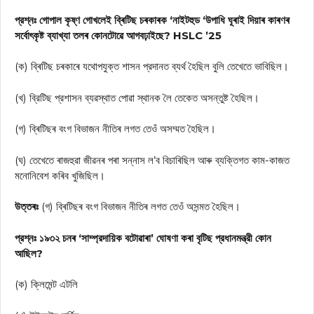
প্রশ্নঃ গোপাল কৃষ্ণ গোখলেই ব্ৰিটিছ চৰকাৰক ‘নাইটহুড ‘উপাধি ঘূৰাই দিয়াৰ কাৰণৰ
সর্বোৎকৃষ্ট ব্যাখ্যা তলৰ কোনটোৱে আগবঢ়াইছে? HSLC ’25
(ক) ব্ৰিটিছ চৰকাৰে যথোপযুক্ত শাসন প্রদানত ব্যর্থ হৈছিল বুলি তেখেতে ভাবিছিল।
(খ) ব্রিটিছ প্রশাসন ব্যৱস্থাত পোৱা স্থানক লৈ তেকেত অসন্তুষ্ট হৈছিল।
(গ) ব্ৰিটিছৰ বংগ বিভাজন নীতিৰ লগত তেওঁ অসম্মত হৈছিল।
(ঘ) তেখেতে ৰাজহুৱা জীৱনৰ পৰা সন্নাস ল’ব বিচাৰিছিল আৰু ব্যক্তিগত কাম-কাজত
মনোনিবেশ কৰিব খুজিছিল।
উত্তৰঃ
(গ) ব্ৰিটিছৰ বংগ বিভাজন নীতিৰ লগত তেওঁ অসন্মত হৈছিল।
প্রশ্নঃ ১৯৩২ চনৰ ‘সাম্প্রদায়িক বটোৱাৰা’ ঘোষণা কৰা বৃটিছ প্রধানমন্ত্রী কোন
আছিল?
(ক) ক্লিমেন্ট এটলি