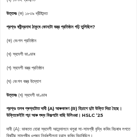
উত্তৰঃ
(ক) ১৮৩৯ খ্রীষ্টাব্দত
প্রশ্নঃ ৰবীন্দ্রনাথ ঠাকুৰে কোনটো বস্ত্র প্রতিষ্ঠান গঢ়ি তুলিছিল?
(ক) বেংগল প্রতিষ্ঠান
(খ) স্বদেশী ভাণ্ডাৰ
(গ) স্বদেশী বস্ত্র প্রতিষ্ঠান
(ঘ) বেংগল বস্ত্র উদ্যোগ
উত্তৰঃ
(খ) স্বদেশী ভাণ্ডাৰ
প্রশ্নঃ তলৰ প্ৰশ্নটোত দাবী (A) আৰুকাৰণ (R) হিচাপে দুটা উক্তি দিয়া হৈছে।
উক্তিকেইটা পঢ়া আৰু শুদ্ধ বিকল্পটো বাছি উলিওৱা। HSLC ’25
দাবী (A): ভাৰতত হোৱা স্বদেশী আনেন্দালনে থলুৱা সা-সামগ্ৰী বৃদ্ধি কৰিব বিচৰাৰ লগতে
ব্ৰিটিছ সামগ্ৰীৰ ওপৰত নিৰ্ভৰশীলতা হ্রাস কৰিব বিচাৰিছিল।