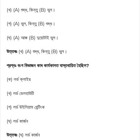
(খ) (A) শুদ্ধ, কিন্তু (B) ভুল।
(গ) (A) ভুল, কিন্তু (B) শুদ্ধ।
(ঘ) (A) আৰু (B) দুয়োটাই ভুল।
উত্তৰঃ
(খ) (A) শুদ্ধ, কিন্তু (B) ভুল।
প্রশ্নঃ বংগ বিভাজন কাৰ কাৰ্যকালত বাস্তবায়িত হৈছিল?
(ক) লর্ড ক্লাইর
(খ) লর্ড ডেলহাউচী
(গ) লর্ড উইলিয়াম বেন্টিংক
(ঘ) লর্ড কার্জন
উত্তৰঃ
(ঘ) লর্ড কার্জন