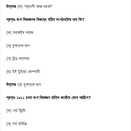
উত্তৰঃ
(ক) ‘স্বদেশী আৰু বয়কট’
প্রশ্নঃ বংগ বিভাজনৰ বিৰুদ্ধে গঠিত সংগঠনটোৰ নাম কি?
(ক) মহাৰাষ্ট্ৰ সমাজ
(খ) যুগান্তৰ দলে
(গ) হিন্দু মহাসভা
(ঘ) ইষ্ট ইন্ডিয়া কোম্পানী
উত্তৰঃ
(খ) যুগান্তৰ দলে
প্রশ্নঃ ১৯১১ চনত বংগ বিভাজন বাতিল কৰোঁতা কোন আছিল?
(ক) লর্ড মিন্টো
(খ) লর্ড হার্ডিঞ্জ