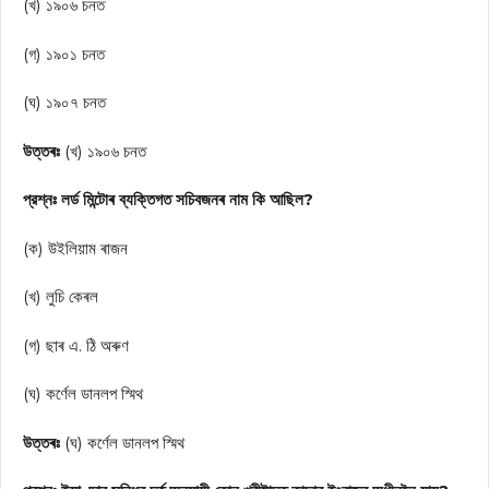
(খ) ১৯০৬ চনত
(গ) ১৯০১ চনত
(ঘ) ১৯০৭ চনত
উত্তৰঃ
(খ) ১৯০৬ চনত
প্রশ্নঃ লর্ড মিন্টোৰ ব্যক্তিগত সচিবজনৰ নাম কি আছিল?
(ক) উইলিয়াম ৰাজন
(খ) লুচি কেৰল
(গ) ছাৰ এ. ঠি অৰুণ
(ঘ) কর্ণেল ডানলপ স্মিথ
উত্তৰঃ
(ঘ) কৰ্ণেল ডানলপ স্মিথ