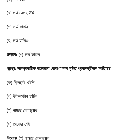
(খ) লর্ড ডেলহাউচি
(গ) লর্ড কার্জন
(ঘ) লর্ড হার্ডিঞ্জ
উত্তৰঃ
(গ) লর্ড কার্জন
প্রশ্নঃ সাম্প্রদায়িক বাটোৱাৰা ঘোষাণা কৰা বৃটিছ প্রধানন্ত্রীজন আছিল?
(ক) ক্লিমেন্ট এটলি
(খ) উইনস্টোন চার্চিল
(গ) ৰামছে মেকডুনাল্ড
(ঘ) থেৰেছা মেই
উত্তৰঃ
(গ) ৰামছে মেকডুনাল্ড