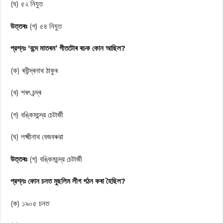
(ঘ) ৫২ নিযুত
উত্তৰঃ
(গ) ৫৪ নিযুত
প্রশ্নঃ ‘বন্দে মাতৰম’ গীতটোৰ ৰচক কোন আছিল?
(ক) ৰবীন্দ্ৰনাথ ঠাকুৰ
(খ) শৰৎ চন্দ্ৰ
(গ) বঙ্কিমচন্দ্র চেটার্জী
(ঘ) লক্ষ্মীনাথ বেজবৰুৱা
উত্তৰঃ
(গ) বঙ্কিমচন্দ্র চেটার্জী
প্রশ্নঃ কোন চনত মুছলিম লীগ গঠন কৰা হৈছিল?
(ক) ১৯০৫ চনত