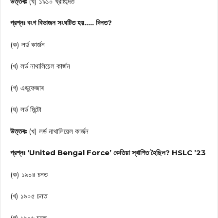
উত্তৰঃ
(খ) ১৯১০ খ্রীষ্টাব্দত
প্রশ্নঃ বংগ বিভাজন সংঘটিত হয়….. দিনত?
(ক) লর্ড কার্জন
(খ) লর্ড নাথালিয়েল কার্জন
(গ) এডুফেজাৰ
(ঘ) লর্ড মিন্টো
উত্তৰঃ
(খ) লর্ড নাথালিয়েল কার্জন
প্রশ্নঃ ‘United Bengal Force’ কেতিয়া স্থাপিত হৈছিল? HSLC ’23
(ক) ১৯০৪ চনত
(খ) ১৯০৫ চনত
(গ) ১৯০৬ চনত