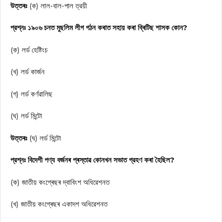
উত্তৰঃ
(ক) লাল-বাল-পাল ত্রয়ী
প্রশ্নঃ ১৯০৬ চনত মুছলিম লীগ গঠন কৰাত সহায় কৰা ব্ৰিটিছ শাসক কোন?
(ক) লর্ড হেষ্টিংচ
(খ) লর্ড কার্জন
(গ) লর্ড কর্ণৱালিছ
(ঘ) লর্ড মিন্টো
উত্তৰঃ
(ঘ) লর্ড মিন্টো
প্রশ্নঃ বিদেশী পণ্য বৰ্জনৰ প্ৰস্তাৱ কোনখন সভাত গ্রহণ কৰা হৈছিল?
(ক) জাতীয় কংগ্ৰেছৰ দ্বাবিংশ অধিৱেশনত
(খ) জাতীয় কংগ্ৰেছৰ একাদশ অধিৱেশনত