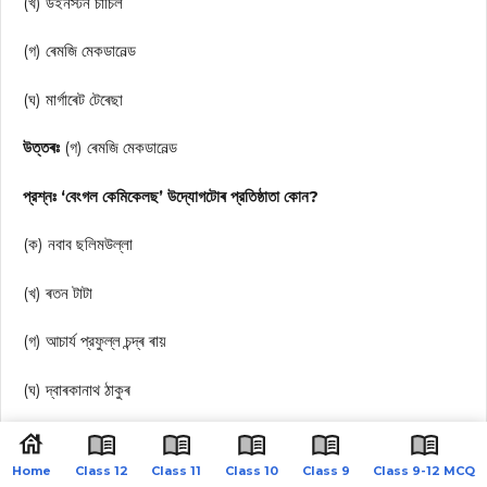
(খ) উইনস্টন চার্চিল
(গ) ৰেমজি মেকডানেল্ড
(ঘ) মার্গাৰেট টেৰেছা
উত্তৰঃ
(গ) ৰেমজি মেকডানেল্ড
প্রশ্নঃ ‘বেংগল কেমিকেলছ’ উদ্যোগটোৰ প্রতিষ্ঠাতা কোন?
(ক) নবাব ছলিমউল্লা
(খ) ৰতন টাটা
(গ) আচার্য প্রফুল্ল চন্দ্ৰ ৰায়
(ঘ) দ্বাৰকানাথ ঠাকুৰ
উত্তৰঃ
(গ) আচার্য প্রফুল্ল চন্দ্ৰ ৰায়
Home
Class 12
Class 11
Class 10
Class 9
Class 9-12 MCQ
প্রশ্নঃ ১৯১১ চনৰ ১১ ডিচেম্বৰত কি ঘটিছিল?