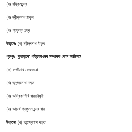
(খ) বঙ্কিমচন্দ্র
(গ) ৰবীন্দ্ৰনাথ ঠাকুৰ
(ঘ) প্রফুল্ল চন্দ্ৰ
উত্তৰঃ
(গ) ৰবীন্দ্ৰনাথ ঠাকুৰ
প্রশ্নঃ ‘যুগান্তৰ’ পত্রিকাখনৰ সম্পাদক কোন আছিল?
(ক) লক্ষ্মীনাথ বেজবৰুৱা
(খ) ভূপেন্দ্রনাথ দত্ত
(গ) অম্বিকাগিৰি ৰায়চৌধুৰী
(ঘ) আচার্য প্রফুল্ল চন্দ্ৰ ৰায়
উত্তৰঃ
(খ) ভূপেন্দ্ৰনাথ দত্ত