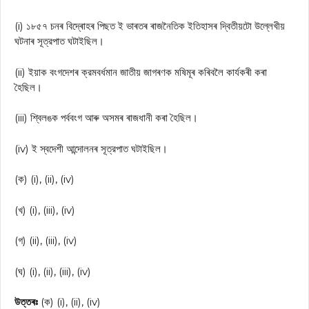
(i) ১৮৫৭ চনৰ বিদ্ৰোহৰ পিছত ই ভাৰতৰ ৰাজনৈতিক ইতিহাসৰ দ্বিতীয়টো উল্লেখীয়
ঘটনাৰ সূত্রপাত ঘটাইছিল।
(ii) ইয়াক বংগদেশৰ ক্রমবর্ধমান জাতীয় জাগৰণক মষিমূৰ কৰিবলৈ কাৰ্যকৰী কৰা
হৈছিল।
(iii) শ্বিলঙক পৰ্ববংগ আৰু অসমৰ ৰাজধানী কৰা হৈছিল।
(iv) ই স্বদেশী আন্দোলনৰ সূত্রপাত ঘটাইছিল।
(ক) (i), (ii), (iv)
(খ) (i), (iii), (iv)
(গ) (ii), (iii), (iv)
(ঘ) (i), (ii), (iii), (iv)
উত্তৰঃ
(ক) (i), (ii), (iv)