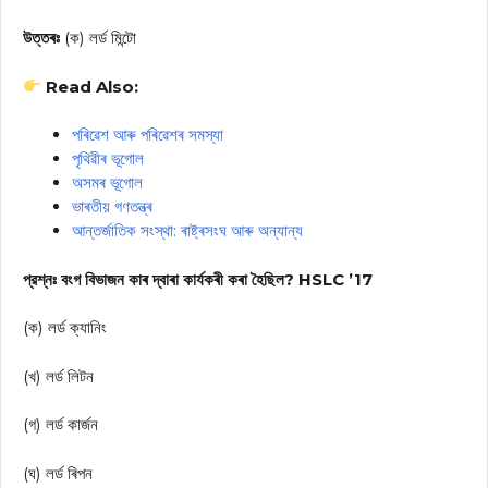
উত্তৰঃ
(ক) লর্ড মিন্টো
Read Also:
পৰিৱেশ আৰু পৰিৱেশৰ সমস্যা
পৃথিৱীৰ ভূগোল
অসমৰ ভূগোল
ভাৰতীয় গণতন্ত্ৰ
আন্তৰ্জাতিক সংস্থা: ৰাষ্ট্ৰসংঘ আৰু অন্যান্য
প্রশ্নঃ বংগ বিভাজন কাৰ দ্বাৰা কাৰ্যকৰী কৰা হৈছিল? HSLC ’17
(ক) লর্ড ক্যানিং
(খ) লর্ড লিটন
(গ) লর্ড কার্জন
(ঘ) লর্ড ৰিপন