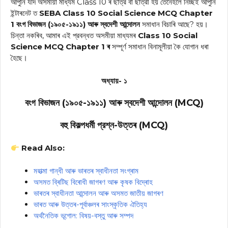
আপুনি যদি অসমীয়া মাধ্যম Class 10 ৰ ছাত্র বা ছাত্রী হয় তেনেহলে নিচ্ছই আপুনি
ইন্টাৰনেট ত
SEBA Class 10 Social Science MCQ Chapter
1 বংগ বিভাজন (১৯০৫-১৯১১) আৰু স্বদেশী আন্দোলন
সমাধান
বিচাৰি আছে? হয়।
চিন্তা নকৰিব, আমাৰ এই প্রবন্ধত অসমীয়া মাধ্যমৰ
Class 10 Social
Science MCQ Chapter 1 ৰ
সম্পূৰ্ণ সমাধান বিনামূলীয়া কৈ যোগান ধৰা
হৈছে।
অধ্যায়- ১
বংগ বিভাজন (১৯০৫-১৯১১) আৰু স্বদেশী আন্দোলন (MCQ)
বহু বিকল্পধর্মী প্রশ্ন-উত্তৰ (MCQ)
Read Also:
মহাত্মা গান্ধী আৰু ভাৰতৰ স্বাধীনতা সংগ্ৰাম
অসমত ব্ৰিটিছ বিৰোধী জাগৰণ আৰু কৃষক বিদ্ৰোহ
ভাৰতৰ স্বাধীনতা আন্দোলন আৰু অসমত জাতীয় জাগৰণ
ভাৰত আৰু উত্তৰ-পূৰ্বাঞ্চলৰ সাংস্কৃতিক ঐতিহ্য
অৰ্থনৈতিক ভূগোল: বিষয়-বস্তু আৰু সম্পদ