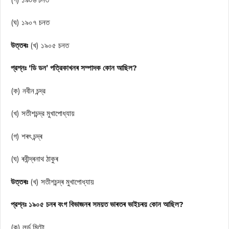
(ঘ) ১৯০৭ চনত
উত্তৰঃ
(খ) ১৯০৫ চনত
প্রশ্নঃ ‘ডি ডন’ পত্রিকাখনৰ সম্পাদক কোন আছিল?
(ক) নবীন চন্দ্র
(খ) সতীশচন্দ্র মুখাপোধ্যায়
(গ) শৰৎ চন্দ্ৰ
(ঘ) ৰবীন্দ্ৰনাথ ঠাকুৰ
উত্তৰঃ
(খ) সতীশচন্দ্ৰ মুখাপোধ্যায়
প্রশ্নঃ ১৯০৫ চনৰ বংগ বিভাজনৰ সময়ত ভাৰতৰ ভাইচৰয় কোন আছিল?
(ক) লর্ড মিন্টো