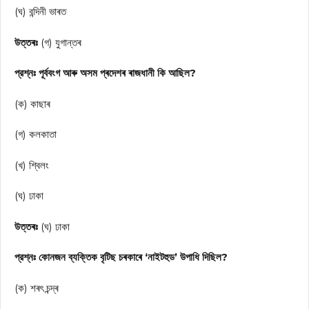
(ঘ) বন্দিনী ভাৰত
উত্তৰঃ
(গ) যুগান্তৰ
প্রশ্নঃ পূর্ববংগ আৰু অসম প্ৰদেশৰ ৰাজধানী কি আছিল?
(ক) কাছাৰ
(গ) কলকাতা
(খ) শ্বিলং
(ঘ) ঢাকা
উত্তৰঃ
(ঘ) ঢাকা
প্রশ্নঃ কোনজন ব্যক্তিক বৃটিছ চৰকাৰে ‘নাইটহুড’ উপাধি দিছিল?
(ক) শৰৎ চন্দ্ৰ