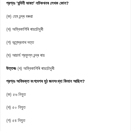
প্রশ্নঃ ‘বন্দিনী ভাৰত’ নাটকখনৰ লেখক কোন?
(ক) হেম চন্দ্ৰ বৰুৱা
(খ) অম্বিকাগিৰি ৰায়চৌধুৰী
(গ) ভূপেন্দ্রনাথ দত্ত
(ঘ) আচার্য প্রফুল্ল চন্দ্ৰ ৰায়
উত্তৰঃ
(খ) অম্বিকাগিৰি ৰায়চৌধুৰী
প্রশ্নঃ অবিভক্ত বংগদেশৰ মুঠ জনসংখ্যা কিমান আছিল?
(ক) ৫৬ নিযুত
(খ) ৫০ নিযুত
(গ) ৫৪ নিযুত