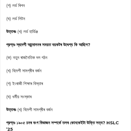
(গ) লর্ড ৰিপন
(ঘ) লর্ড লিটন
উত্তৰঃ
(খ) লর্ড হার্ডিঞ্জ
প্রশ্নঃ স্বদেশী আন্দোলনৰ সময়ত বয়কটৰ উদ্দেশ্য কি আছিল?
(ক) নতুন ৰাজনৈতিক দল গঠন
(খ) বিদেশী সামগ্ৰীৰ বৰ্জন
(গ) ইংৰাজী শিক্ষাৰ বিস্তাৰ
(ঘ) ধর্মীয় সংস্কাৰ
উত্তৰঃ
(খ) বিদেশী সামগ্ৰীৰ বৰ্জন
প্রশ্নঃ ১৯০৫ চনৰ বংগ বিভাজন সম্পর্কে তলৰ কোনকেইটা উক্তি সত্য? HSLC
’25