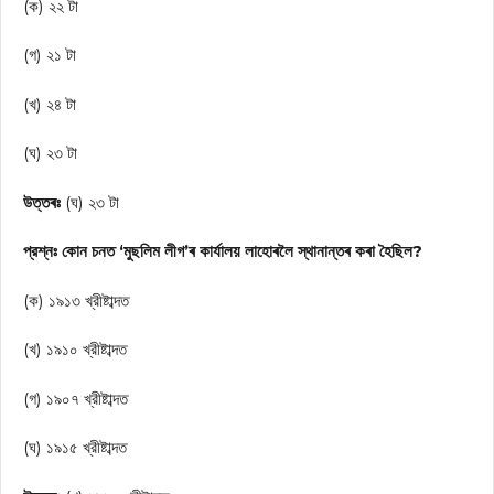
(ক) ২২ টা
(গ) ২১ টা
(খ) ২৪ টা
(ঘ) ২৩ টা
উত্তৰঃ
(ঘ) ২৩ টা
প্রশ্নঃ কোন চনত ‘মুছলিম লীগ’ৰ কাৰ্যালয় লাহোৰলৈ স্থানান্তৰ কৰা হৈছিল?
(ক) ১৯১৩ খ্রীষ্টাব্দত
(খ) ১৯১০ খ্রীষ্টাব্দত
(গ) ১৯০৭ খ্রীষ্টাব্দত
(ঘ) ১৯১৫ খ্রীষ্টাব্দত