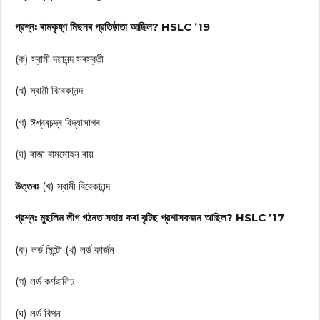
প্রশ্নঃ ৰামকৃষ্ণ মিছনৰ প্রতিষ্ঠাতা আছিল? HSLC ’19
(ক) স্বামী দয়ানন্দ সৰস্বতী
(খ) স্বামী বিবেকানন্দ
(গ) ঈশ্বৰচন্দ্ৰ বিদ্যাসাগৰ
(ঘ) ৰাজা ৰামমোহন ৰায়
উত্তৰঃ
(খ) স্বামী বিবেকানন্দ
প্রশ্নঃ মুছলিম লীগ গঠনত সহায় কৰা বৃটিছ প্রশাসকজন আছিল? HSLC ’17
(ক) লর্ড মিন্টো (খ) লর্ড কার্জন
(গ) লর্ড কর্ণৱালিচ
(ঘ) লর্ড ৰিপন