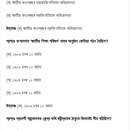
(গ) জাতীয় কংগ্ৰেছৰ ত্রয়োবিংশতিতম অধিৱেশনত
(ঘ) জাতীয় কংগ্ৰেছৰ দ্বাবিংশতিতম অধিৱেশনত
উত্তৰঃ
(ঘ) জাতীয় কংগ্ৰেছৰ দ্বাবিংশতিতম অধিৱেশনত
প্রশ্নঃ বংগদেশত ‘জাতীয় শিক্ষা পৰিষদ’ নামৰ অনুষ্ঠান কেতিয়া গঠন হৈছিল?
(ক) ১৯০৬ চনৰ ১০ মার্চত
(খ) ১৯০৫ চনৰ ১০ মার্চত
(গ) ১৯০৪ চনৰ ১০ মাৰ্চত
(ঘ) ১৯০৬ চনৰ ১১ মার্চত
উত্তৰঃ
(ক) ১৯০৬ চনৰ ১০ মাৰ্চত
প্রশ্নঃ স্বদেশী আন্দোলনক কেন্দ্ৰ কৰি ৰবীন্দ্ৰনাথ ঠাকুৰে কিমানটা গীত ৰচিছিল?