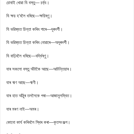
চোবাই খোৱা যি বস্তু— চর্ব্য।
যি ক্ষয় হ’বলৈ ধৰিছে—ক্ষয়িষ্ণু।
যি ভৱিষ্যত চিন্তা কৰিব পাৰে—দূৰদৰ্শী।
যি ভৱিষ্যত চিন্তা কৰিব নোৱাৰে—অদূৰদৰ্শী।
যি বাঢ়িবলৈ ধৰিছে—বৰ্দ্ধিষ্ণু।
যাৰ সকলো বস্তু অঁটাকৈ আছে—আটন্তিয়াৰ।
যাৰ ঋণ আছে—ঋণী।
যাৰ হাত আঁঠুৰ তললৈকে পৰা—আজানুলম্বিত।
যাৰ মৰণ নাই—অমৰ।
কোনো কাৰ্য কৰিবলৈ স্থিৰ কৰা—কৃতসংকল্প।