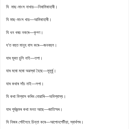
যি মাছ-মাংস নাখায়—নিৰামিষাহাৰী।
যি মাছ-মাংস খায়—আমিষাহাৰী।
যি ধন খৰচ নকৰে—কৃপণ।
য’ত বহুত মানুহ বাস কৰে—জনবহুল।
যাৰ মূৰত চুলি নাই—তপা।
যাৰ মৰো মৰো অৱস্থা হৈছে—মুমূৰ্ষু।
যাৰ কথাৰ সাঁচ নাই—লপা।
যি কথা বিশ্বাস কৰিব নোৱাৰি—অবিশ্বাস্য।
যাৰ পূৰ্বজন্মৰ কথা মনত আছে—জাতিস্মৰ।
যি নিজৰ পেটলৈহে চিন্তা কৰে—আপোনপেটীয়া, স্বাৰ্থপৰ।