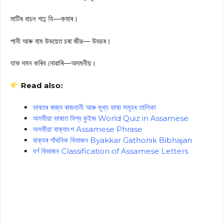
মাটিৰ বাচন গঢ়ে যি—কমাৰ।
পানী আৰু বাম উভয়েত চৰা জীৱ— উভচৰ।
যাক দমন কৰিব নোৱাৰি—অদমনীয়।
Read also:
ভাৰতৰ ৰাজ্য ৰাজধানী আৰু মূখ্য ভাষা সমূহৰ তালিকা
অসমীয়া ভাষাত বিশ্ব কুইজ World Quiz in Assamese
অসমীয়া বাক্যাংশ Assamese Phrase
বাক্যৰ গাঁথনিক বিভাজন Byakkar Gathonik Bibhajan
বৰ্ণ বিভাজন Classification of Assamese Letters