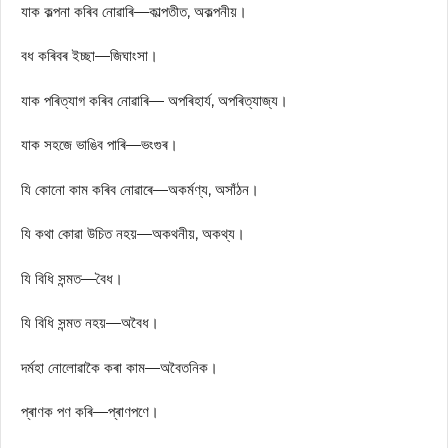
যাক কল্পনা কৰিব নোৱাৰি—কাল্পতীত, অকল্পনীয়।
বধ কৰিবৰ ইচ্ছা—জিঘাংসা।
যাক পৰিত্যাগ কৰিব নোৱাৰি— অপৰিহাৰ্য, অপৰিত্যাজ্য।
যাক সহজে ভাঙিব পাৰি—ভংগুৰ।
যি কোনো কাম কৰিব নোৱাৰে—অকৰ্মণ্য, অসাঁঠন।
যি কথা কোৱা উচিত নহয়—অকথনীয়, অকথ্য।
যি বিধি সন্মত—বৈধ।
যি বিধি সন্মত নহয়—অবৈধ।
দৰ্মহা নোলোৱাকৈ কৰা কাম—অবৈতনিক।
প্ৰাণক পণ কৰি—প্ৰাণপণে।