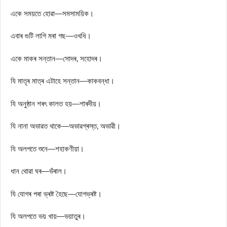
একে সময়তে হোৱা—সমসাময়িক।
এবাৰ গুটি লাগি মৰা গছ—ওখধি।
একে মাকৰ সন্তান—সোদৰ, সহোদৰ।
যি মাতৃৰ মাত্ৰ এটাহে সন্তান—কাকবন্ধা।
যি অনুষ্ঠান শৰৎ কালত হয়—শাৰদীয়।
যি নানা অভাৱত থাকে—অভাৱগ্ৰস্ত, অভাৱী।
যি অলপতে শুনে—শহাকণীয়া।
ধান থোৱা ঘৰ—ভঁৰাল।
যি যোগৰ পৰা ভ্ৰষ্ট হৈছে—যোগভ্ৰষ্ট।
যি অলপতে ভয় খায়—ভয়াতুৰ।