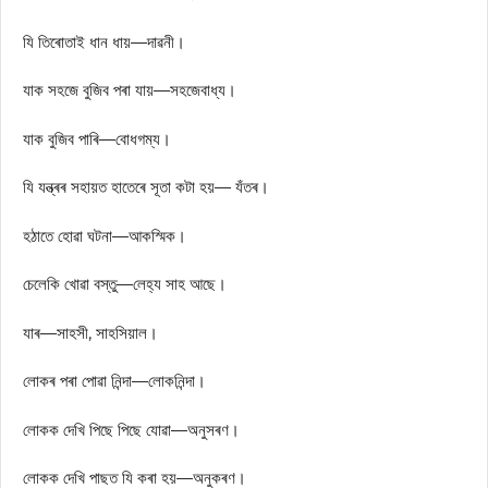
যি তিৰোতাই ধান ধায়—দাৱনী।
যাক সহজে বুজিব পৰা যায়—সহজেবাধ্য।
যাক বুজিব পাৰি—বোধগম্য।
যি যন্ত্ৰৰ সহায়ত হাতেৰে সূতা কটা হয়— যঁতৰ।
হঠাতে হোৱা ঘটনা—আকস্মিক।
চেলেকি খোৱা বস্তু—লেহ্য সাহ আছে।
যাৰ—সাহসী, সাহসিয়াল।
লোকৰ পৰা পোৱা নিন্দা—লোকনিন্দা।
লোকক দেখি পিছে পিছে যোৱা—অনুসৰণ।
লোকক দেখি পাছত যি কৰা হয়—অনুকৰণ।