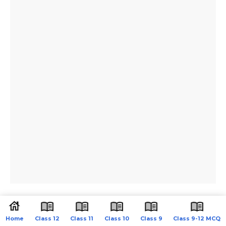
Home
Class 12
Class 11
Class 10
Class 9
Class 9-12 MCQ
Latest Update