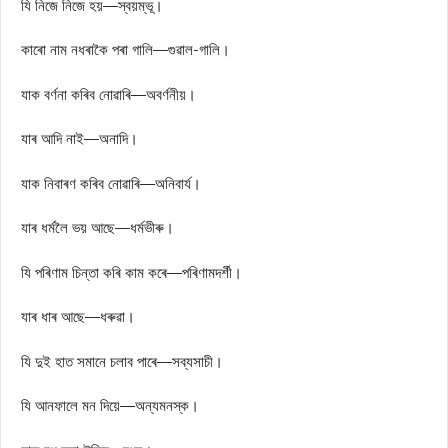
যি নিজে নিজে হয়—স্বয়ম্ভূ।
কাৰো নাম নধৰাকৈ পৰা গালি—গুৱাল-গালি।
যাক বৰ্ণনা কৰিব নোৱাৰি—অবৰ্ণনীয়।
যাৰ আদি নাই—অনাদি।
যাক নিবাৰণ কৰিব নোৱাৰি—অনিবাৰ্য।
যাৰ ধৰ্মলৈ ভয় আছে—ধৰ্মভীৰু।
যি পৰিণাম চিন্তা কৰি কাম কৰে—পৰিণামদৰ্শী।
যাৰ ধাৰ আছে—ধৰুৱা।
যি দুই হাত সমানে চলাব পাৰে—সব্যসাচী।
যি আনফালে মন দিয়ে—অন্যমনস্ক।