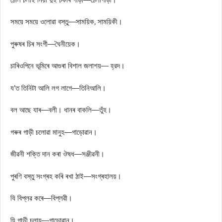
সময়ে সময়ে ওলোৱা বস্তু—সাময়িক, সাময়িকী।
পুৰুষৰ চিৰ সংগী—ঘৈনীয়েক।
চাৰিওপিনে ভূমিৰে আগুৰা বিশাল জলাশয়— হ্রদ।
য’ত তিনিটা আলি লগ লাগে—তিনিআলি।
বল আছে যাৰ—বলী। ধানৰ বাকলি—তুঁহ।
গৰুৰ গাড়ী চলোৱা মানুহ—গাড়োৱান।
জীৱনী শক্তি দান কৰা ঔষধ—সঞ্জীৱনী।
পুৰণি বস্তু সংগ্ৰহ কৰি ৰখা ঠাই—সংগ্ৰহালয়।
যি বিপ্লৱ কৰে—বিপ্লৱী।
যি গাড়ী চলায়—গাড়োৱান।