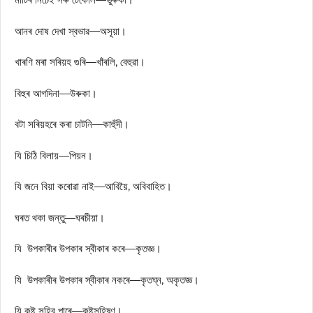
আনৰ দোষ দেখা স্বভাৱ—অসূয়া।
খাৰণি মৰা সৰিয়হ গুৰি—খাঁৰলি, বেহুৱা।
বিহুৰ আগদিনা—উৰুকা।
বটা সৰিয়হৰে কৰা চাটনি—কাহুঁদী।
যি চিঠি বিলায়—পিয়ন।
যি জনে বিয়া কৰোৱা নাই—আবিয়ৈ, অবিবাহিত।
ঘৰত থকা জন্তু—ঘৰচীয়া।
যি উপকাৰীৰ উপকাৰ স্বীকাৰ কৰে—কৃতজ্ঞ।
যি উপকাৰীৰ উপকাৰ স্বীকাৰ নকৰে—কৃতঘ্ন, অকৃতজ্ঞ।
যি কষ্ট সহিব পাৰে—কষ্টসহিষ্ণু।