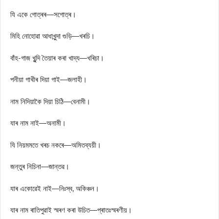
যি একে গোত্ৰৰ—সগোত্ৰ।
মিহি নোহোৱা আধাখুন্দা গুড়ি—খৰচি।
বাঁহ-গাজ খুন্দি তৈয়াৰ কৰা খাদ্য—খৰিচা।
পনীয়া গাখীৰ দিয়া গাই—জলাহী।
নাম নিদিয়াকৈ দিয়া চিঠি—বেনামী।
যাৰ নাম নাই—অনামী।
যি নিয়মমতে খৰচ নকৰে—অমিতব্যয়ী।
জন্তুৰ নিচিনা—জান্তৱ।
যাৰ একোৱেই নাই—নিঃস্ব, অকিঞ্চন।
যাৰ নাম ৰাতিপুৱাই স্মৰণ কৰা উচিত—প্ৰাতঃস্মৰণীয়।