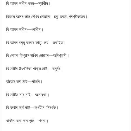
যি আনৰ অধীন নহয়—স্বাধীন।
যিজনে আনৰ ভাল দেখিব নোৱাৰে—চকু-চৰহা, পৰশ্ৰীকাতৰ।
যি আনৰ অধীন—পৰাধীন।
যি আনৰ বস্তু বলেৰে কাঢ়ি লয়—ডকাইত।
যি লোকে বিশ্বাস ৰাখিব নোৱাৰে—অবিশ্বাসী।
যি মাটিৰ উৎপাদিকা শক্তি নাই—অনুৰ্বৰ।
ঘাঁহেৰে ভৰা ঠাই—ঘাঁহনি।
যি মাটিত সাৰ নাই—অসাৰুৱা।
যি কথাৰ অৰ্থ নাই—অৰ্থহীন, নিৰৰ্থক।
খাবলৈ অনা কল পুলি—পচলা।