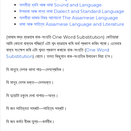
অসমীয়া ধ্বনি আৰু ভাষা Sound and Language
উপভাষা আৰু মান্য ভাষা Dialect and Standard Language
অসমীয়া ভাষাৰ বিষয় আলোচনা The Assamese Language
ভাষা আৰু সাহিত্য Assamese Language and Literature
(ভাষাৰ শুদ্ধ ব্যৱহাৰ বাক-সংহতি One Word Substitution) কেতিয়াৱা
আমি কোনো বাক্যৰ পৰিৱৰ্তে এটা শব্দ ব্যৱহাৰ কৰি অৰ্থ প্ৰকাশ কৰিব পাৰো। এনেদৰে
বাক্য সংক্ষেপ কৰি এটা শব্দত প্ৰকাশ কৰাকে বাক-সংহতি (
One Word
Substitution
) বোলে। তলত কিছুমান বাক-সংহতিৰ উদাহৰণ দিয়া হ’ল।
যি মানুহে দেশক ভালা পায়—দেশপ্ৰেমিক।
যি মানুহ দেশৰ ভক্ত—দেশভক্ত।
যি দুয়োটা চকুৰে দেখা নাপায়—অন্ধ।
যি জন সাতিহ্যত সম্ৰাট—সাহিত্য সম্ৰাট।
যি জন কৰ্মত বীৰৰ তুল্য—কৰ্মবীৰ।