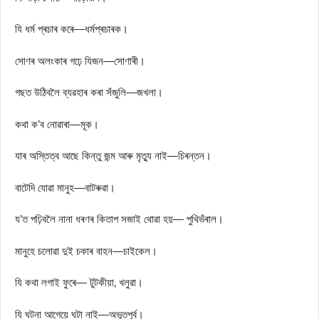
যি ধৰ্ম প্ৰচাৰ কৰে—ধৰ্মপ্ৰচাৰক।
সোণৰ অলংকাৰ গঢ়ে যিজন—সোণাৰী।
গছত উঠিবলৈ ব্যৱহাৰ কৰা সঁজুলি—জখলা।
কথা ক’ব নোৱাৰা—মূক।
যাৰ অস্তিত্ব আছে কিন্তু জন্ম আৰু মৃত্যু নাই—চিৰন্তন।
বাটেদি যোৱা মানুহ—বাটৰুৱা।
য’ত পঢ়িবলৈ নানা ধৰণৰ কিতাপ সজাই থোৱা হয়— পুথিভঁৰাল।
মানুহে চলোৱা দুই চকাৰ বাহন—চাইকেল।
যি কথা লগাই ফুৰে— টুটকীয়া, খলুৱা।
যি ঘটনা আগেয়ে ঘটা নাই—অভূতপূৰ্ব।