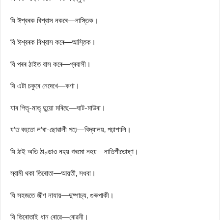
যি ঈশ্বৰক বিশ্বাস নকৰে—নাস্তিক।
যি ঈশ্বৰক বিশ্বাস কৰে—আস্তিক।
যি পৰৰ ঠাইত বাস কৰে—প্ৰবাসী।
যি এটা চকুৰে নেদেখে—কণা।
যাৰ পিতৃ-মাতৃ দুুয়ো মৰিছে—ঘাট-মাউৰা।
য’ত বহুতো ল’ৰা-ছোৱালী পঢ়ে—বিদ্যালয়, পঢ়াশালি।
যি ঠাই অতি ঠাণ্ডাও নহয় গৰমো নহয়—নাতিশীতোষ্ণ।
স্বামী থকা তিৰোতা—আয়তী, সধবা।
যি সহজতে জীণ নাযায়—দুষ্পাচ্য, গুৰুপাকী।
যি তিৰোতাই ধান ৰোৱে—ৰোৱনী।