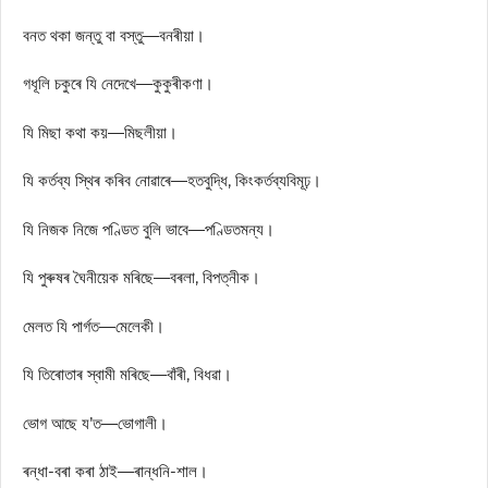
বনত থকা জন্তু বা বস্তু—বনৰীয়া।
গধূলি চকুৰে যি নেদেখে—কুকুৰীকণা।
যি মিছা কথা কয়—মিছলীয়া।
যি কৰ্তব্য স্থিৰ কৰিব নোৱাৰে—হতবুদ্ধি, কিংকৰ্তব্যবিমূঢ়।
যি নিজক নিজে পণ্ডিত বুলি ভাবে—পণ্ডিতমন্য।
যি পুৰুষৰ ঘৈনীয়েক মৰিছে—বৰলা, বিপত্নীক।
মেলত যি পাৰ্গত—মেলেকী।
যি তিৰোতাৰ স্বামী মৰিছে—বাঁৰী, বিধৱা।
ভোগ আছে য’ত—ভোগালী।
ৰন্ধা-বৰা কৰা ঠাই—ৰান্ধনি-শাল।