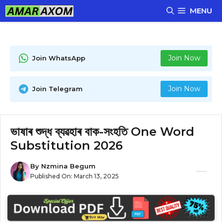
Skip
MENU
to
content
Join Now
Join WhatsApp
Join Now
Join Telegram
ভাষাৰ শুদ্ধ ব্যৱহাৰ বাক-সংহতি One Word
Substitution 2026
By
Nzmina Begum
Published On:
March 13, 2025