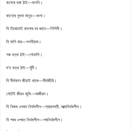
কলেৰে ভৰা ঠাই—কলনি।
কাণেৰে নুশুনা মানুহ—কলা।
যি তিৰোতাই কাপোৰ বব জানে—শিপিনী।
যি মাগি খায়—মগনীয়াৰ।
গৰু বন্ধা ঠাই—গোহালি।
ম’হ বন্ধা ঠাই—খুঁটি।
যি দীৰ্ঘকাল জীয়াই থাকে—দীৰ্ঘজীৱি।
গোটেই জীৱন জুৰি—আজীৱন।
যি নিজৰ ওপৰত নিৰ্ভৰশীল—স্বাৱলম্বী, আত্মনিৰ্ভৰশীল।
যি পৰৰ ওপৰত নিৰ্ভৰশীল—পৰনিৰ্ভৰশীল।