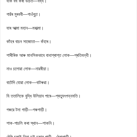
যাক বধ কৰা উচিত—বধ্য।
গাৱঁৰ মুৰববী—গাওঁবুঢ়া।
যাৰ আত্মা মহান—মহাত্মা।
কাঁহৰ বাচন সাজোতা— কঁহাৰ।
শাৰীৰিক আৰু মানসিকভাবে বাধাপ্ৰাপ্ত লোক—প্ৰতিবন্ধী।
নাও চলোৱা লোক—নাৱৰীয়া।
বাটেদি যোৱা লোক—বাটৰুৱা।
যি ততালিকে বুদ্ধি উলিয়াব পাৰে—প্ৰত্যুৎপন্নমতি।
গৰুৱে টনা গাড়ী—গৰুগাড়ী।
শাক-পাচলি কৰা স্থান—শাকনি।
ঠেলি চলাই নিয়া দুই চকাৰ গাড়ী—ঠেলাগাড়ী।