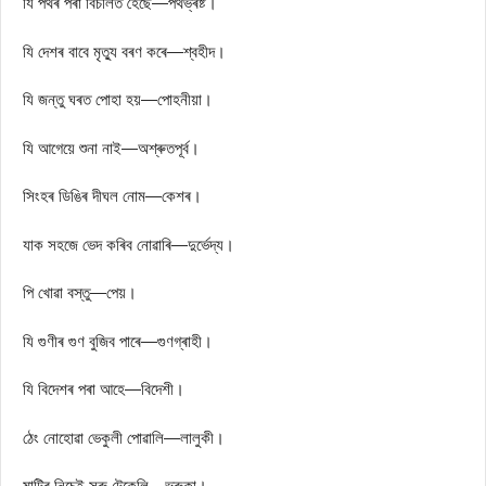
যি পথৰ পৰা বিচলিত হৈছে—পথভ্ৰষ্ট।
যি দেশৰ বাবে মৃত্যু বৰণ কৰে—শ্বহীদ।
যি জন্তু ঘৰত পোহা হয়—পোহনীয়া।
যি আগেয়ে শুনা নাই—অশ্ৰুতপূৰ্ব।
সিংহৰ ডিঙিৰ দীঘল নোম—কেশৰ।
যাক সহজে ভেদ কৰিব নোৱাৰি—দুর্ভেদ্য।
পি খোৱা বস্তু—পেয়।
যি গুণীৰ গুণ বুজিব পাৰে—গুণগ্ৰাহী।
যি বিদেশৰ পৰা আহে—বিদেশী।
ঠেং নোহোৱা ভেকুলী পোৱালি—লালুকী।
মাটিৰ নিচেই সৰু টেকেলি—ভুৰুকা।