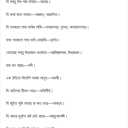
যি বস্তু দিব পৰা নাযায়—অদেয়।
যি কথা জনা নাযায়—অজ্ঞাত, অজানিত।
যি সহজতে লাভ কবিৰ পাৰি—সহজলব্য, সুলভ, অনায়াসলব্ধ।
যাক সহজতে লাভ কবি নোৱাৰি—দুৰ্লভ।
নোহোৱা বস্তু উদ্ভাৱন কৰোতা—আৱিষ্কাৰক, উদ্ভাৱক।
যাৰ বল আছে—বলী।
এক ঠাইতে থিতাপি নথকা মানুহ—অঘৰী।
যি অতিশয় দীঘল নহয়—নাতিদীৰ্ঘ।
যি জুইত পুৰি নাযায় বা দাহ নহয়—অদাহ্য।
যি আনৰ মুখলৈ বাট চাই থাকে—পৰমুখােপক্ষী।