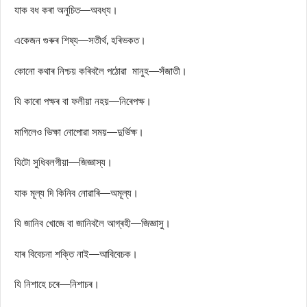
যাক বধ কৰা অনুচিত—অবধ্য।
একেজন গুৰুৰ শিষ্য—সতীৰ্থ, হৰিভকত।
কোনো কথাৰ নিশ্চয় কৰিবলৈ পঠোৱা মানুহ—সঁজাতী।
যি কাৰো পক্ষৰ বা ফলীয়া নহয়—নিৰেপক্ষ।
মাগিলেও ভিক্ষা নোপোৱা সময়—দুর্ভিক্ষ।
যিটো সুধিবলগীয়া—জিজ্ঞাস্য।
যাক মূল্য দি কিনিব নোৱাৰি—অমূল্য।
যি জানিব খোজে বা জানিবলৈ আগ্ৰহী—জিজ্ঞাসু।
যাৰ বিবেচনা শক্তি নাই—আবিবেচক।
যি নিশাহে চৰে—নিশাচৰ।