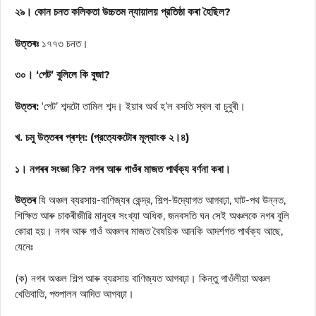
২৯। কোন চনত কলিকতা উচ্চতম ন্যায়ালয় প্রতিষ্ঠা কৰা হৈছিল?
উত্তৰঃ
১৭৭৩ চনত।
৩০। ‘পেট’ বুলিলে কি বুজা?
উত্তৰ:
‘পেট’ শব্দটো তামিল শব্দ। ইয়াৰ অৰ্থ হ’ল বসতি স্থল বা চুবুৰী।
খ. চমু উত্তৰৰ প্ৰশ্ন: (প্রত্যেকটোৰ মূল্যাংক ২।৪)
১। নগৰৰ সংজ্ঞা কি? নগৰ আৰু গাওঁৰ মাজত পার্থক্য বর্ণনা কৰা।
উত্তৰ
যি অঞ্চল ব্যৱসায়-বাণিজ্যৰ কেন্দ্র, শিল্প-উদ্যোগত আগবঢ়া, ঘাট-পথ উন্নত,
শিক্ষিত আৰু চাকৰীজীৱি মানুহৰ সংখ্যা অধিক, জনবসতি ঘন সেই অঞ্চলকে নগৰ বুলি
কোৱা হয়। নগৰ আৰু গাওঁ অঞ্চলৰ মাজত বৈষয়িক আনকি আদর্শগত পার্থক্য আছে,
যেনেঃ
(ক) নগৰ অঞ্চল শিল্প আৰু ব্যৱসায় বাণিজ্যত আগবঢ়া। কিন্তু গাওঁলীয়া অঞ্চল
খেতিবাতি, পশুপালন আদিত আগবঢ়া।