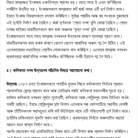
পিচত মাদ্রাজত ইংৰাজৰ একাধিপত্য স্থাপন হয়। লাহে লাহে ই এখন বাণিজ্যিক
নগৰীলৈ উন্নীত হয়। ইংৰাজসকলে মাদ্রাজত ফর্ট জর্জ নামৰ এটি দুর্গ নির্মাণ কৰে।
ইয়াত ইংৰাজ বিষয়াসকলে বসবাস কৰিছিল। সুউচ্চ প্ৰাচীৰ আৰু বহু সংখ্যক বুৰুজেৰে
এই দুর্গটো নিৰ্মাণ কৰা হৈছিল। জর্জ দুর্গখনক ‘শ্বেত নগৰ’ বুলি কোৱা হৈছিল। শ্বেত
নগৰৰ বাহিৰত ভাৰতীয়সকলে বাস কৰা অঞ্চলক ‘কৃষ্ণ নগৰ’ বুলি কোৱা হৈছিল।
ইংৰাজসকলে লাহে লাহে মাদ্রাজ নগৰখনৰ উন্নয়নৰ কাৰণে ব্যবস্থা গ্রহণ কৰে।
ভাৰতীয়সকলৰ কাম কৰাৰ কাৰণে বেলেগ বেলেগ আবাসিক অঞ্চল গঢ় লৈ উঠিল। এই
এলেকাবোৰত মধ্যবিত্ত শ্ৰেণীৰ লোকসকলে বাস কৰিছিল। এনেদৰে মাদ্রাজ নগৰখন
ক্রমান্বয়ে ৰাজনৈতিক নগৰৰ উপৰিও বাণিজ্যিক নগৰী হিচাপে গঢ় লৈ উঠে।
৪। কলিকতা নগৰ উন্নয়নৰ আঁচনিৰ বিষয়ে আলোচনা কৰা।
উত্তৰঃ
১৭৫৭ চনত ইংৰাজসকলে পলাচীৰ যুদ্ধৰ পিছত কলিকতাত সিহঁতৰ প্রধান
প্রশাসনিক কেন্দ্র স্থাপন কৰে আৰু তেতিয়াৰ পৰাই কলিকতা মহানগৰীৰ সূচনা হয়।
বর্তমান কলিকতা নগৰখন পূৰ্বতে সুতানাটী, কলিকতা আৰু গোবিন্দপুৰ নামৰ তিনিখন গাওঁৰ
সমষ্টি আছিল। ইয়াৰ গোবিন্দপুৰৰ দুটা বিশাল এলেকাৰ পৰা কোম্পানীয়ে স্থানীয় বেপাৰী
আৰু তাঁতীসকলক স্থানচ্যুত কৰি ফৰ্ট উইলিয়াম নামে এটি শক্তিশালী দুর্গ নির্মাণ কৰে।
দুৰ্গটোৰ চাৰিওফালে মুকলি স্থান ৰখা হৈছিল। ক্রমান্বয়ে সিহঁতে অঞ্চলটোত বহুতো
আহল-বহল ৰাস্তা নির্মাণ কৰে।
গৱৰ্ণৰ জেনেৰেল লর্ড ওবেলিচলিয়ে নিজৰ বাবে এটি বিশাল ৰাজ প্রসাদ নির্মাণ কৰিছিল।