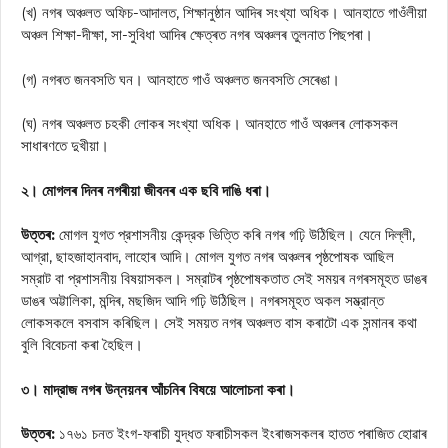
(খ) নগৰ অঞ্চলত অফিচ-আদালত, শিক্ষানুষ্ঠান আদিৰ সংখ্যা অধিক। আনহাতে গাওঁলীয়া
অঞ্চল শিক্ষা-দীক্ষা, সা-সুবিধা আদিৰ ক্ষেত্ৰত নগৰ অঞ্চলৰ তুলনাত পিছপৰা।
(গ) নগৰত জনবসতি ঘন। আনহাতে গাওঁ অঞ্চলত জনবসতি সেৰেঙা।
(ঘ) নগৰ অঞ্চলত চহকী লোকৰ সংখ্যা অধিক। আনহাতে গাওঁ অঞ্চলৰ লোকসকল
সাধাৰণতে দুখীয়া।
২। মোগলৰ দিনৰ নগৰীয়া জীবনৰ এক ছবি দাঙি ধৰা।
উত্তৰ:
মোগল যুগত প্রশাসনীয় কেন্দ্রক ভিত্তি কৰি নগৰ গঢ়ি উঠিছিল। যেনে দিল্লী,
আগ্রা, ছাহজাহানবাদ, লাহোৰ আদি। মোগল যুগত নগৰ অঞ্চলৰ পৃষ্ঠপোষক আছিল
সম্রাট বা প্রশাসনীয় বিষয়াসকল। সম্রাটৰ পৃষ্ঠপোষকতাত সেই সময়ৰ নগৰসমূহত ডাঙৰ
ডাঙৰ অট্টালিকা, মন্দিৰ, মছজিদ আদি গঢ়ি উঠিছিল। নগৰসমূহত অকল সম্ভ্রান্ত
লোকসকলে বসবাস কৰিছিল। সেই সময়ত নগৰ অঞ্চলত বাস কৰাটো এক সন্মানৰ কথা
বুলি বিবেচনা কৰা হৈছিল।
৩। মাদ্রাজ নগৰ উন্নয়নৰ আঁচনিৰ বিষয়ে আলোচনা কৰা।
উত্তৰ:
১৭৬১ চনত ইংগ-ফৰাচী যুদ্ধত ফৰাচীসকল ইংৰাজসকলৰ হাতত পৰাজিত হোৱাৰ