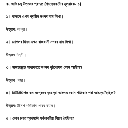
ক. অতি চমু উত্তৰৰ প্ৰশ্ন: (প্ৰত্যেকটোৰ মূল্যাংক- ১)
১। ভাৰতৰ এখন প্ৰাচীন নগৰৰ নাম লিখা।
উত্তৰ:
আগ্রা।
২। মোগলৰ দিনৰ এখন ৰাজধানী নগৰৰ নাম লিখা।
উত্তৰ
দিল্লী।
৩। ৰাজতন্ত্রত সাধাৰণতে নগৰৰ পৃষ্ঠপোষক কোন আছিল?
উত্তৰ
: ৰজা।
৪। মিউনিচিপেল কৰ সংগ্ৰহৰ ব্যৱস্থা ভাৰতত কোন শতিকাৰ পৰা আৰম্ভ হৈছিল?
উত্তৰ:
উনৈশ শতিকাৰ শেষৰ ফালে।
৫। কোন চনত প্রথমটো সৰ্বভাৰতীয় পিয়ল হৈছিল?