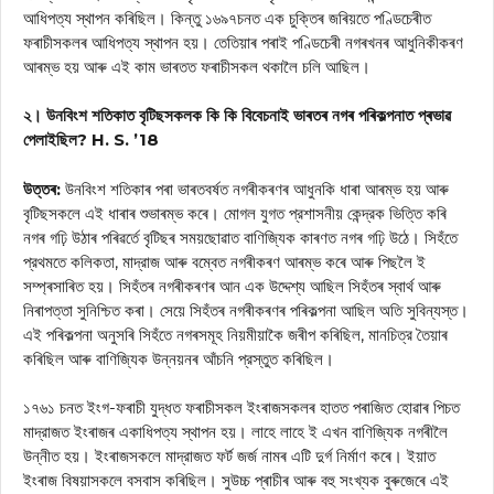
আধিপত্য স্থাপন কৰিছিল। কিন্তু ১৬৯৭চনত এক চুক্তিৰ জৰিয়তে পণ্ডিচেৰীত
ফৰাচীসকলৰ আধিপত্য স্থাপন হয়। তেতিয়াৰ পৰাই পণ্ডিচেৰী নগৰখনৰ আধুনিকীকৰণ
আৰম্ভ হয় আৰু এই কাম ভাৰতত ফৰাচীসকল থকালৈ চলি আছিল।
২। উনবিংশ শতিকাত বৃটিছসকলক কি কি বিবেচনাই ভাৰতৰ নগৰ পৰিকল্পনাত প্ৰভাৱ
পেলাইছিল? H. S. ’18
উত্তৰ:
উনবিংশ শতিকাৰ পৰা ভাৰতবৰ্ষত নগৰীকৰণৰ আধুনকি ধাৰা আৰম্ভ হয় আৰু
বৃটিছসকলে এই ধাৰাৰ শুভাৰম্ভ কৰে। মোগল যুগত প্রশাসনীয় কেন্দ্রক ভিত্তি কৰি
নগৰ গঢ়ি উঠাৰ পৰিৱৰ্তে বৃটিছৰ সময়ছোৱাত বাণিজ্যিক কাৰণত নগৰ গঢ়ি উঠে। সিহঁতে
প্রথমতে কলিকতা, মাদ্রাজ আৰু বম্বেত নগৰীকৰণ আৰম্ভ কৰে আৰু পিছলৈ ই
সম্প্ৰসাৰিত হয়। সিহঁতৰ নগৰীকৰণৰ আন এক উদ্দেশ্য আছিল সিহঁতৰ স্বার্থ আৰু
নিৰাপত্তা সুনিশ্চিত কৰা। সেয়ে সিহঁতৰ নগৰীকৰণৰ পৰিকল্পনা আছিল অতি সুবিন্যস্ত।
এই পৰিকল্পনা অনুসৰি সিহঁতে নগৰসমূহ নিয়মীয়াকৈ জৰীপ কৰিছিল, মানচিত্র তৈয়াৰ
কৰিছিল আৰু বাণিজ্যিক উন্নয়নৰ আঁচনি প্রস্তুত কৰিছিল।
১৭৬১ চনত ইংগ-ফৰাচী যুদ্ধত ফৰাচীসকল ইংৰাজসকলৰ হাতত পৰাজিত হোৱাৰ পিচত
মাদ্রাজত ইংৰাজৰ একাধিপত্য স্থাপন হয়। লাহে লাহে ই এখন বাণিজ্যিক নগৰীলৈ
উন্নীত হয়। ইংৰাজসকলে মাদ্রাজত ফর্ট জর্জ নামৰ এটি দুর্গ নির্মাণ কৰে। ইয়াত
ইংৰাজ বিষয়াসকলে বসবাস কৰিছিল। সুউচ্চ প্ৰাচীৰ আৰু বহু সংখ্যক বুৰুজেৰে এই