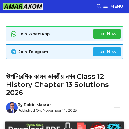
Skip
MENU
to
content
Join Now
Join WhatsApp
Join Now
Join Telegram
ঔপনিৱেশিক কালৰ ভাৰতীয় নগৰ Class 12
History Chapter 13 Solutions
2026
By
Rabbi Masrur
Published On:
November 14, 2025