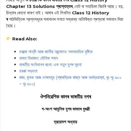
Chapter 13 Solutions
প্ৰশ্নোত্তৰ
, নোট বা সহায়িকা বিচাৰি আছে। হয়,
চিন্তাৰ কোনো কাৰণ নাই। আমাৰ এই লিখনিত
Class 12 History
ৰ
পাঠভিত্তিক প্রশ্নসমূহৰ সমাধানৰ লগতে সম্ভাব্য অতিৰিক্ত প্ৰশ্নৰো সমাধান দিয়া
হৈছে।
Read Also:
মহাত্মা গান্ধী আৰু জাতীয় আন্দোলন: সমসাময়িক দৃষ্টিৰে
ভাৰত বিভাজন: মৌখিক সমল
ভাৰতীয় সংবিধানৰ ৰচনা: এক নতুন যুগৰ সূচনা
হৰপ্পা সভ্যতা
ৰজা, কৃষক আৰু নগৰসমূহ (প্ৰাৰম্ভিক ৰাজ্য আৰু অর্থব্যৱস্থা, খৃঃ পূঃ ৬০০
– খৃঃ ৬০০)
ঔপনিৱেশিক কালৰ ভাৰতীয় নগৰ
গ-অংশ আধুনিক যুগৰ ভাৰতৰ বুৰঞ্জী
ত্রয়োদশ অধ্যায়