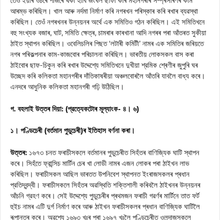
তেওঁ ইয়াৰ ওচৰে পাজৰে থকা হাবি জংঘল ছাফা কৰি মহানগৰীৰ সম্প্ৰসাৰণৰ কাম
আৰম্ভ কৰিছিল। খাল আৰু নর্দমা নিৰ্মাণ কৰি নগৰখন পৰিস্কাৰ কৰি ৰখাৰ ব্যৱস্থা
কৰিছিল। তেওঁ নগৰখনৰ উন্নয়নৰ অর্থে এক সমিতিও গঠন কৰিছিল। এই সমিতিখনে
বহু সংখ্যক বজাৰ, ঘাট, সমিতি ক্ষেত্ৰ, চামৰাৰ কাৰখানা আদি নগৰৰ পৰা আঁতৰত সুকীয়া
ঠাইত স্থাপন কৰিছিল। ওবেলিচলিৰ পিছত ‘লটাৰী কমিটী’ নামৰ এক সমিতিৰ জৰিয়তে
নগৰ পৰিকল্পনাৰ কাম-কাজবোৰ পৰিচালনা কৰিছিল। ভাৰতীয় লোকসকল বাস কৰা
ঠাইবোৰ ছাফ-চিকুন কৰি ৰখাৰ উদ্দেশ্যে সমিতিখনে দুখীয়া শ্রমিক শ্ৰেণীৰ জুপুৰি ঘৰ
উচ্ছেদ কৰি কলিকতা মহানগৰীৰ দাঁতিকাষৰীয়া অঞ্চলবোৰলৈ আঁতৰি যাবলৈ বাধ্য কৰে।
এনদৰে আধুনিক কলিকতা মহানগৰী গঢ়ি উঠিছিল।
গ. বহলাই উত্তৰ দিয়া: (প্রত্যেকটোৰ মূল্যাংক- ৪। ৬)
১। পণ্ডিচেৰী (বর্তমান পুডুচেৰী)ৰ ইতিহাস বর্ণনা কৰা।
উত্তৰ:
১৬৭৩ চনত ফৰাচীসকলে বর্তমানৰ পুডুচেৰীত সিহঁতৰ বাণিজ্যিক ঘাটি স্থাপন
কৰে। সিহঁতে ফ্রান্সিচ মার্টিন চেৰ খা লোডী নামৰ এজন লোকৰ পৰা ঠাইখন লাভ
কৰিছিল। ফৰাচীসকল আছিল ভাৰতত উপনিবেশ স্থাপনত ইংৰাজসকলৰ প্ৰধান
প্রতিদ্বন্দ্বী। ফৰাচীসকলে সিহঁতৰ অৱস্থিতি শক্তিশালী কৰিবলৈ ঠাইখনৰ উন্নয়নৰ
আঁচনি গ্রহণ কৰে। সেই উদ্দেশ্যে পুডুচেৰীৰ প্ৰথমজন ফৰাচী গৱৰ্ণৰ মার্টিনে তাত ফর্ট
হুইচ নামৰ এটি দুর্গ নির্মাণ কৰে আৰু ঠাইখন ফৰাচীসকলৰ প্ৰধান বাণিজ্যিক ঘাটিলৈ
ৰূপান্তৰ কৰে। অৱশ্যে ১৬৯৩ খৃঃৰ পৰা ১৬৯৭ খৃঃলৈ পণ্ডিচেৰীত ওলন্দাজসকলে