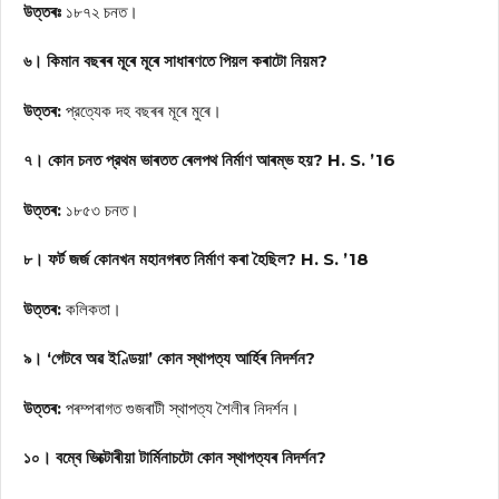
উত্তৰঃ
১৮৭২ চনত।
৬। কিমান বছৰৰ মূৰে মূৰে সাধাৰণতে পিয়ল কৰাটো নিয়ম?
উত্তৰ:
প্রত্যেক দহ বছৰৰ মূৰে মুৰে।
৭। কোন চনত প্রথম ভাৰতত ৰেলপথ নির্মাণ আৰম্ভ হয়? H. S. ’16
উত্তৰ:
১৮৫৩ চনত।
৮। ফর্ট জর্জ কোনখন মহানগৰত নিৰ্মাণ কৰা হৈছিল? H. S. ’18
উত্তৰ:
কলিকতা।
৯। ‘গেটবে অৱ ইণ্ডিয়া’ কোন স্থাপত্য আৰ্হিৰ নিদৰ্শন?
উত্তৰ:
পৰম্পৰাগত গুজৰাটী স্থাপত্য শৈলীৰ নিদর্শন।
১০। বম্বে ভিক্টোৰীয়া টার্মিনাচটো কোন স্থাপত্যৰ নিদৰ্শন?