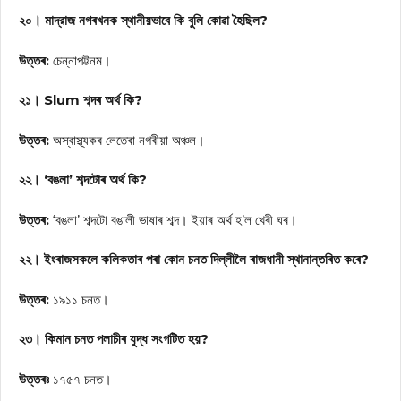
২০। মাদ্রাজ নগৰখনক স্থানীয়ভাবে কি বুলি কোৱা হৈছিল?
উত্তৰ:
চেন্নাপট্টনম।
২১। Slum শব্দৰ অৰ্থ কি?
উত্তৰ:
অস্বাস্থ্যকৰ লেতেৰা নগৰীয়া অঞ্চল।
২২। ‘বঙলা’ শব্দটোৰ অৰ্থ কি?
উত্তৰ:
‘বঙলা’ শব্দটো বঙালী ভাষাৰ শব্দ। ইয়াৰ অৰ্থ হ’ল খেৰী ঘৰ।
২২। ইংৰাজসকলে কলিকতাৰ পৰা কোন চনত দিল্লীলৈ ৰাজধানী স্থানান্তৰিত কৰে?
উত্তৰ:
১৯১১ চনত।
২৩। কিমান চনত পলাচীৰ যুদ্ধ সংগটিত হয়?
উত্তৰঃ
১৭৫৭ চনত।