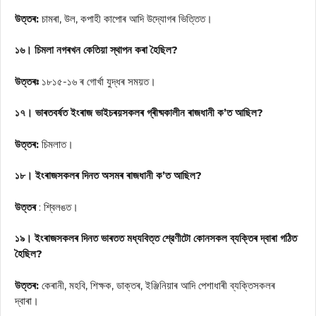
উত্তৰ:
চামৰা, উল, কপাহী কাপোৰ আদি উদ্যোগৰ ভিত্তিত।
১৬। চিমলা নগৰখন কেতিয়া স্থাপন কৰা হৈছিল?
উত্তৰঃ
১৮১৫-১৬ ৰ গোর্খা যুদ্ধৰ সময়ত।
১৭। ভাৰতবৰ্ষত ইংৰাজ ভাইচৰয়সকলৰ গ্ৰীষ্মকালীন ৰাজধানী ক’ত আছিল?
উত্তৰ:
চিমলাত।
১৮। ইংৰাজসকলৰ দিনত অসমৰ ৰাজধানী ক’ত আছিল?
উত্তৰ
: শ্বিলঙত।
১৯। ইংৰাজসকলৰ দিনত ভাৰতত মধ্যবিত্ত শ্রেণীটো কোনসকল ব্যক্তিৰ দ্বাৰা গঠিত
হৈছিল?
উত্তৰ:
কেৰানী, মহবি, শিক্ষক, ডাক্তৰ, ইঞ্জিনিয়াৰ আদি পেশাধাৰী ব্যক্তিসকলৰ
দ্বাৰা।