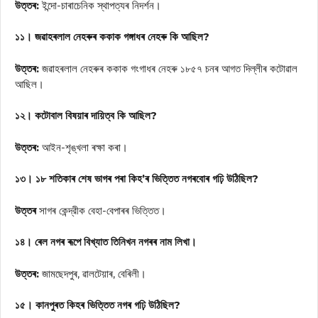
উত্তৰ:
ইন্দো-চাৰাচেনিক স্থাপত্যৰ নিদৰ্শন।
১১। জৱাহৰলাল নেহৰুৰ ককাক গঙ্গাধৰ নেহৰু কি আছিল?
উত্তৰ:
জৱাহৰলাল নেহৰুৰ ককাক গংগাধৰ নেহৰু ১৮৫৭ চনৰ আগত দিল্লীৰ কটোৱাল
আছিল।
১২। কটোবাল বিষয়াৰ দায়িত্ব কি আছিল?
উত্তৰ:
আইন-শৃঙ্খলা ৰক্ষা কৰা।
১৩। ১৮ শতিকাৰ শেষ ভাগৰ পৰা কিহ’ৰ ভিত্তিত নগৰবোৰ গঢ়ি উঠিছিল?
উত্তৰ
সাগৰ কেন্দ্রীক বেহা-বেপাৰৰ ভিত্তিত।
১৪। ৰেল নগৰ ৰূপে বিখ্যাত তিনিখন নগৰৰ নাম লিখা।
উত্তৰ:
জামছেদপুৰ, ৱালটেয়াৰ, বেৰিলী।
১৫। কানপুৰত কিহৰ ভিত্তিত নগৰ গঢ়ি উঠিছিল?