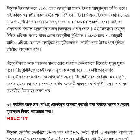
উত্তৰঃ
ইংৰাজসকলে ১৮৩৫ চনত জয়ন্তীয়া পাহাৰ ইংৰাজ সাম্ৰাজ্যৰ অধীন কৰে।
এই কার্যত জয়ন্তীয়াসকল বৰকৈ অসন্তুষ্ট হয়। ইয়াৰ উপৰিও ইংৰাজ চৰকাৰে ১৮৬১
চনত জয়ন্তীয়াসকলৰ ওপৰত ‘ঘৰমুৰি কৰ’ আৰু ‘আয়কৰ’ প্ৰৱৰ্তন কৰে। এই কৰ
ধাৰ্যকৰণৰ বিৰুদ্ধে জয়ন্তীয়াসকলে বিদ্ৰোহৰ পাতনি মেলে। এই বিদ্ৰোহৰ নেতৃত্ব
দিছিল ওকিয়াং নংবাহ নামৰ এজন জয়ন্তীয়া মুখিয়ালে। ১৮৬২ চনৰ ১৭ জানুৱাৰী
তাৰিখে ওকিয়াং নংবাহৰ নেতৃত্বত জয়ন্তীয়াসকলে জোৱাই নামে ঠাইত থকা বৃটিছৰ
চাউনীত আক্ৰমণ কৰে।
বিদ্রোহীসকল আৰু চৰকাৰৰ মাজত হোৱা সংঘৰ্ষত কেইবাজনো বিদ্রোহী মৃত্যু মুখত
পৰে। বিদ্রোহীহঁতেও কেইবাজনো পুলিচক হত্যা কৰে। চৰকাৰী আক্ৰমণত
বিদ্রোহীসকলৰ প্ৰতাপ লাহে লাহে কমি আহে। বিদ্রোহী নেতা ওকিয়াং নংবাহ বৃটিছ
সেনাৰ হাতত ধৰা পৰে। চৰকাৰে তেওঁক অপৰাধী সাব্যস্ত কৰি ফাঁচী দিয়ে। লগে লগে
জয়ন্তীয়া বিদ্ৰোহৰ অন্ত পৰে।
৯। ৰবাৰ্টচন আৰু ছাৰ ফেঞ্চিছ জেনকিন্সে অসমত প্ৰৱৰ্তন কৰা ব্ৰিটিছ শাসন সংস্কাৰ
ব্যৱস্থাৰ বিষয়ে আলোচনা কৰা।
HSLC ’17
উত্তৰঃ
ফ্রেঞ্চিছ জেনকিন্সে ১৮৩৪ চনৰ পৰা ১৮৬১ চনলৈ সূদীর্ঘ ২১ বছৰকাল অসম তথা
উত্তৰ-পূৱ সীমান্তৰ প্রশাসনিক দায়িত্ব পালন কৰিছিল। এই দীর্ঘ সময়ছোৱাত তেওঁ