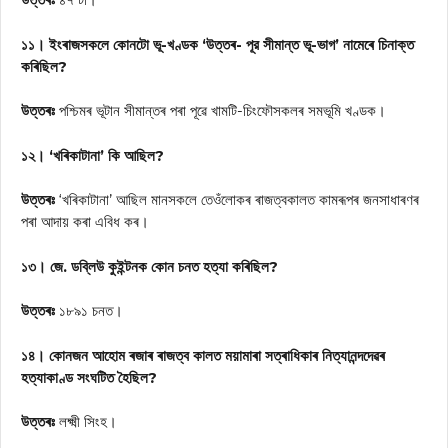
১১। ইংৰাজসকলে কোনটো ভূ-খণ্ডক ‘উত্তৰ- পূর সীমান্ত ভূ-ভাগ’ নামেৰে চিনাক্ত
কৰিছিল?
উত্তৰঃ
পশ্চিমৰ ভূটান সীমান্তৰ পৰা পূৱে খামটি-চিংফৌসকলৰ সমভূমি খণ্ডক।
১২। ‘খৰিকাটানা’ কি আছিল?
উত্তৰঃ
‘খৰিকাটানা’ আছিল মানসকলে তেওঁলোকৰ ৰাজত্বকালত কামৰূপৰ জনসাধাৰণৰ
পৰা আদায় কৰা এবিধ কৰ।
১৩। জে. ডব্লিউ কুইন্টনক কোন চনত হত্যা কৰিছিল?
উত্তৰঃ
১৮৯১ চনত।
১৪। কোনজন আহোম ৰজাৰ ৰাজত্ব কালত ময়ামাৰা সত্ৰাধিকাৰ নিত্যানন্দদেৱৰ
হত্যাকাণ্ড সংঘটিত হৈছিল?
উত্তৰঃ
লক্ষ্মী সিংহ।