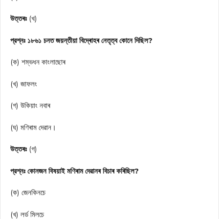
উত্তৰঃ
(খ)
প্রশ্নঃ ১৮৬১ চনত জয়ন্তীয়া বিদ্ৰোহৰ নেতৃত্ব কোনে দিছিল?
(ক) শম্ভধন কাংলাছোৰ
(খ) জাফলং
(গ) উকিয়াং নবাৰ
(ঘ) মণিৰাম দেৱান।
উত্তৰঃ
(গ)
প্রশ্নঃ কোনজন বিষয়াই মণিৰাম দেৱানৰ বিচাৰ কৰিছিল?
(ক) জেনকিনচে
(খ) লর্ড মিলচে