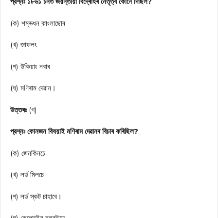
প্রশ্নঃ ১৮৬১ চনত জয়ন্তীয়া বিদ্ৰোহৰ নেতৃত্ব কোনে দিছিল?
(ক) শম্ভধন কাংলাছোৰ
(খ) জাফলং
(গ) উকিয়াং নবাৰ
(ঘ) মণিৰাম দেৱান।
উত্তৰঃ
(গ)
প্রশ্নঃ কোনজন বিষয়াই মণিৰাম দেৱানৰ বিচাৰ কৰিছিল?
(ক) জেনকিনচে
(খ) লর্ড মিলচে
(গ) লর্ড স্কট চাহাবে।
(ঘ) কেপ্তেইন হলৰইডে