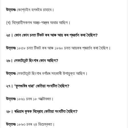
উত্তৰঃ
কেপ্তেইন হলৰইড চাহাবে।
(খ) বিদ্রোহীসকলৰ অস্ত্র-শস্ত্ৰৰ অভাৱ আছিল।
২৫। কোন কোন চনত টিকট কৰ আৰু আয় কৰ প্ৰৱৰ্তন কৰা হৈছিল?
উত্তৰঃ
১৮৫৮ চনত টিকট কৰ আৰু ১৮৬০ চনত আয়কৰ প্ৰৱৰ্তন কৰা হৈছিল।
২৬। লেফটেনেন্ট ছিংগাৰ কোন আছিল?
উত্তৰঃ
লেফটেনেন্ট ছিংগাৰ নগাঁৱৰ সহকাৰী উপায়ুক্ত আছিল।
২৭। ‘ফুলগুৰিৰ ধাৱা’ কেতিয়া সংঘটিত হৈছিল?
উত্তৰঃ
১৮৬১ চনৰ ১৮ অক্টোবৰত।
২৮। ৰঙিয়াৰ কৃষক বিদ্রোহ কেতিয়া সংঘটিত হৈছিল?
উত্তৰঃ
১৮৯৩ চনৰ ২৪ ডিচেম্বৰত।