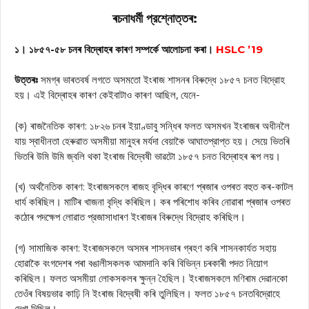
ৰচনাধৰ্মী প্রশ্নোত্তৰ:
১। ১৮৫৭-৫৮ চনৰ বিদ্ৰোহৰ কাৰণ সম্পর্কে আলোচনা কৰা।
HSLC ’19
উত্তৰঃ
সমগ্ৰ ভাৰতবৰ্ষ লগতে অসমতো ইংৰাজ শাসনৰ বিৰুদ্ধে ১৮৫৭ চনত বিদ্রোহ
হয়। এই বিদ্ৰোহৰ কাৰণ কেইবাটাও কাৰণ আছিল, যেনে-
(ক) ৰাজনৈতিক কাৰণ: ১৮২৬ চনৰ ইয়াণ্ডাবু সন্ধিৰ ফলত অসমখন ইংৰাজৰ অধীনলৈ
যায় স্বাধীনতা হেৰুৱাত অসমীয়া মানুহৰ মৰ্যদা বেয়াকৈ আঘাতপ্রাপ্ত হয়। সেয়ে ভিতৰি
ভিতৰি উমি উমি জ্বলি থকা ইংৰাজ বিদ্বেষী ভাৱটো ১৮৫৭ চনত বিদ্ৰোহৰ ৰূপ লয়।
(খ) অর্থনৈতিক কাৰণ: ইংৰাজসকলে ৰাজহ বৃদ্ধিৰ কাৰণে প্ৰজাৰ ওপৰত বহুত কৰ-কাটল
ধার্য কৰিছিল। মাটিৰ খাজনা বৃদ্ধি কৰিছিল। কৰ পৰিশোধ কৰিব নোৱাৰা প্ৰজাৰ ওপৰত
কঠোৰ পদক্ষেপ লোৱাত প্রজাসাধাৰণ ইংৰাজৰ বিৰুদ্ধে বিদ্রোহ কৰিছিল।
(গ) সামাজিক কাৰণ: ইংৰাজসকলে অসমৰ শাসনভাৰ গ্ৰহণ কৰি শাসনকার্যত সহায়
হোৱাকৈ বংগদেশৰ পৰা বঙালীসকলক আমদানি কৰি বিভিন্ন চৰকাৰী পদত নিয়োগ
কৰিছিল। ফলত অসমীয়া লোকসকলৰ ক্ষুন্ন হৈছিল। ইংৰাজসকলে মণিৰাম দেৱানকো
তেওঁৰ বিষয়ভাৱ কাঢ়ি নি ইংৰাজ বিদ্বেষী কৰি তুলিছিল। ফলত ১৮৫৭ চনতবিদ্রোহে
দেখা দিছিল।