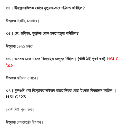
৩৪। ট্রিকেন্দ্রজিতক কোনে মৃত্যুদণ্ডেৰে দণ্ডিত কৰিছিল?
উত্তৰঃ
ব্ৰিটিছ চৰকাৰে।
৩৫। জে. ডব্লিউ. কুইন্টক কোন চনত হত্যা কৰিছিল?
উত্তৰঃ
১৮৯১ চনত।
৩৬। অসমত ১৮৫৭ চনৰ বিদ্ৰোহত নেতৃত্ব দিছিল। (খালী ঠাই পূৰণ কৰা)
HSLC
’23
উত্তৰঃ
মণিৰাম দেৱানে।
৩৭। ফুলগুৰি ধাবা বিদ্রোহত ৰাইজৰ হাতত নিহত হোৱা ইংৰাজ বিষয়াজন আছিল ।
HSLC ’23
(খালী ঠাই পূৰণ কৰা)
উত্তৰঃ
লেফটেনেন্ট ছিংগাৰ।