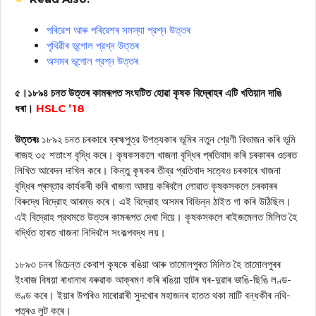
পৰিৱেশ আৰু পৰিৱেশৰ সমস্যা প্রশ্ন উত্তৰ
পৃথিৱীৰ ভূগোল প্রশ্ন উত্তৰ
অসমৰ ভূগোল প্রশ্ন উত্তৰ
৫।১৮৯৪ চনত উত্তৰ কামৰূপত সংঘটিত হোৱা কৃষক বিদ্ৰোহৰ এটি খতিয়ান দাঙি
ধৰা।
HSLC ’18
উত্তৰঃ
১৮৯২ চনত চৰকাৰে ব্ৰহ্মপুত্র উপত্যকাৰ ভূমিৰ নতুন শ্রেণী বিভাজন কৰি ভূমি
ৰাজহ ৩৫ শতাংশ বৃদ্ধি কৰে। কৃষকসকলে খাজনা বৃদ্ধিৰ প্ৰতিবাদ কৰি চৰকাৰৰ ওচৰত
লিখিত আবেদন দাখিল কৰে। কিন্তু কৃষকৰ তীব্র প্রতিবাদ সত্বেও চৰকাৰে খাজনা
বৃদ্ধিৰ প্ৰস্তাৱ কাৰ্যকৰী কৰি খাজনা আদায় কৰিবলৈ লোৱাত কৃষকসকলে চৰকাৰৰ
বিৰুদ্ধে বিদ্রোহ আৰম্ভ কৰে। এই বিদ্রোহ অসমৰ বিভিন্ন ঠাইত গা কৰি উঠিছিল।
এই বিদ্রোহ প্রথমতে উত্তৰ কামৰূপত দেখা দিয়ে। কৃষকসকলে ৰাইজমেলত মিলিত হৈ
বর্দ্ধিত হাৰত খাজনা নিদিবলৈ সংকল্পবদ্ধ লয়।
১৮৯৩ চনৰ ডিচেন্ত কেবাশ কৃষকে ৰঙিয়া আৰু তামোলপুৰত মিলিত হৈ তামোলপুৰৰ
ইংৰাজ বিষয়া ৰাধানাথ বৰুৱাক আক্ৰমণ কৰি ৰঙিয়া হাটৰ ঘৰ-দুৱাৰ ভাঙি-ছিঙি লণ্ড-
ভণ্ড কৰে। ইয়াৰ উপৰিও মাৰোৱাৰী সুদখোৰ মহাজনৰ হাতত থকা মাটি বন্ধকীৰ নথি-
পত্ৰও লুট কৰে।