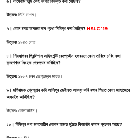
৬। লাখেৰাজ ভূমি কেই ভাগত বিভক্ত কৰা হৈছিল?
উত্তৰঃ
তিনি ভাগত।
৭। কোন চনত অসমত দাস প্রথা নিষিদ্ধ কৰা হৈছিল?
HSLC ’19
উত্তৰঃ
১৮৪৩ চনত।
৮। শিৱসাগৰৰ প্রিন্সিপাল এছিছটেন্ট কেপ্তেইন হলৰয়দে কোন তাৰিখে চাৰিং ৰজা
কন্দপেশ্বৰ সিংহক গ্ৰেপ্তাৰ কৰিছিল?
উত্তৰঃ
১৮৫৭ চনৰ চেপ্তেম্বৰ মাহত।
৯। মণিৰামক গ্ৰেপ্তাৰ কৰি আলিপুৰ জেইলত আবদ্ধ কৰি ৰখাৰ পিছত কোন জাহাজেৰে
অসমলৈ আহিছিল?
উত্তৰঃ কোলাডাইন।
১০। বিভিন্ন নগা জনগোষ্ঠীৰ লোকৰ মাজত মুঠতে কিমানটা ভাষাৰ প্ৰচলন আছে?
উত্তৰঃ
৪৭ টা।