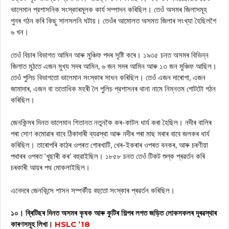
ভালেমান প্রশাসনিক সংস্কাৰমূলক কার্য সম্পাদন কৰিছিল। তেওঁ অসমৰ জিলাসমূহ
পুনৰ গঠন কৰি কিছু সালসলনি ঘটায়। তেওঁৰ আমোলত অসমত জিলাৰ সংখ্যা হৈছিলগৈ
৬ খন।
তেওঁ বিচাৰ বিভাগত আমিন আৰু মুঞ্চিফ পদৰ সৃষ্টি কৰে। ১৯৩৫ চনত অসমৰ বিভিন্ন
জিলাত মুঠতে এজন মুখ্য সদৰ আমিন, ৬ জন সদৰ আমিন আৰু ১৩ জন মুঞ্চিফ আছিল।
তেওঁ পুলিচ বিভাগতো ভালেমান সংস্কাৰ সাধন কৰিছিল। তেওঁ এজন দাৰোগা, এজন
জামাদাৰ, এজন বা ততোধিক মহৰী লৈ পুলিচ প্রশাসনৰ থানা নামে নিম্নতম গোটটো গঠন
কৰিছিল।
জেনকিন্সৰ দিনত ভালেমান শিতানত নতুনকৈ কৰ-কাটল ধাৰ্য কৰা হৈছিল। নদীৰ বালিৰ
পৰা সোণ কমোৱাৰ বাবে ঠিকাদাৰী ব্যৱস্থা আৰু নদীৰ পৰা মাছ মৰাৰ বাবে জলকৰ ধাৰ্য
কৰিছিল। তাৰোপৰি কাঠৰ ওপৰত গোৰখাটি, খেৰ-ইকৰাৰ ওপৰত বনকৰ, আৰু চৰণীয়া
পথাৰৰ ওপৰত ‘খুছাৰী কৰ’ বহুৱাইছিল। ১৮৫৮ চনত তেওঁ টিকট শুল্ক প্ৰৱৰ্তন কৰি
চৰকাৰী আয়ৰ পথ মোকলাইছিল।
এনেদৰে জেনকিন্সে শাসন সম্পর্কীয় বহুতো সংস্কাৰ প্ৰৱৰ্তন কৰিছিল।
১০। ব্ৰিটিছৰ দিনত অসমৰ কৃষক আৰু কুটিৰ শিল্পৰ লগত জড়িত লোকসকলৰ দূৰৱস্থাৰ
কাৰণসমূহ লিখা।
HSLC ’18