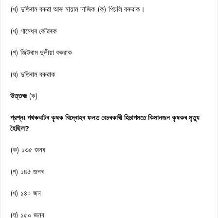
(খ) দুতিৰাম বৰুৱা আৰু মায়াম নাজিক (ক) পিয়লি বৰুৱাক।
(খ) গামেধৰ কোঁৱৰক
(গ) জিউৰাম দুলীয়া বৰুৱাক
(ঘ) দুতিৰাম বৰুৱাক
উত্তৰঃ
(ক)
প্রশ্নঃ পথৰুঘাটৰ কৃষক বিদ্ৰোহৰ ফলত বেচৰকাৰী হিচাপমতে কিমানজন কৃষকৰ মৃত্যু
হৈছিল?
(ক) ১৩৫ জনৰ
(গ) ১৪৫ জনৰ
(খ) ১৪০ জন
(ঘ) ১৫০ জনৰ