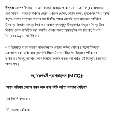
উত্তৰঃ
ভাৰতত ইংৰাজ শাসনৰ বিৰুদ্ধে আৰম্ভ হোৱা ১৮৫৭ চনৰ বিদ্রোহ অসমতো
দেখা দিছিল। অসমত মণিৰাম দেৱান, গোমধৰ কোঁৱৰ, পিয়লি বৰুৱা, কন্দপেশ্বৰ সিংহ আদি
বহুতো নেতাৰ নেতৃত্বত অসমৰ পৰা ব্ৰিটিছ শাসন ওফৰাই পুনৰ ৰাজতন্ত্র প্রতিষ্ঠাৰ
উদ্দেশ্যে বিদ্রোহ আৰম্ভ হৈছিল। অসমৰ ব্ৰহ্মপুত্ৰ উপত্যকাত কিছুমান বিদ্রোহীয়ে
ব্রিটিছ সৈন্য বাহিনীত থকা ভাৰতীয় সেনাৰ মাজত অসন্তুষ্টিৰ ভাৱ বিয়পাই দি এই
বিদ্ৰোহৰ উত্থান ঘটাইছিল।
এই বিদ্ৰোহৰ লগত আহোম ৰাজপৰিয়ালৰ লোকো জড়িত হৈছিল। বিদ্রোহীসকলে
যোৰহাটত থকা চাৰিং ৰজা কন্দৰ্পেৰ্শৰ সিংহৰ সৈতে মিলিত হৈ বিদ্ৰোহৰ পৰিকল্পনা
কৰিছিল। কিন্তু মণিৰাম দেৱান ব্ৰিটিছ চকাৰৰ হাতত ধৰা পৰাত এই বিদ্রোহ সিমানতে
অন্ত পৰে।
বহু বিকল্পধর্মী প্রশ্নোত্তৰ (MCQ):
প্রশ্নঃ মণিৰাম দেৱানৰ লগত আৰু কাক ফাঁচি কাঠত ওলমাৱো হৈছিল?
(ক) পিয়লি বৰুৱাক।
(খ) গামেধৰ কোঁৱৰক