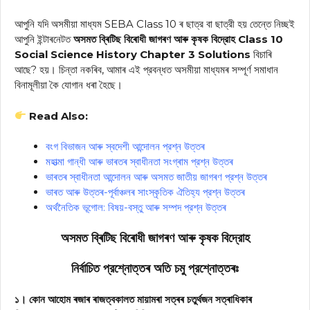
আপুনি যদি অসমীয়া মাধ্যম SEBA Class 10 ৰ ছাত্র বা ছাত্রী হয় তেন্তে নিচ্ছই
আপুনি ইন্টাৰনেটত
অসমত ব্ৰিটিছ বিৰোধী জাগৰণ আৰু কৃষক বিদ্রোহ Class 10
Social Science History Chapter 3 Solutions
বিচাৰি
আছে? হয়। চিন্তা নকৰিব, আমাৰ এই প্রবন্ধত অসমীয়া মাধ্যমৰ সম্পূৰ্ণ সমাধান
বিনামূলীয়া কৈ যোগান ধৰা হৈছে।
Read Also:
বংগ বিভাজন আৰু স্বদেশী আন্দোলন প্রশ্ন উত্তৰ
মহাত্মা গান্ধী আৰু ভাৰতৰ স্বাধীনতা সংগ্ৰাম প্রশ্ন উত্তৰ
ভাৰতৰ স্বাধীনতা আন্দোলন আৰু অসমত জাতীয় জাগৰণ প্রশ্ন উত্তৰ
ভাৰত আৰু উত্তৰ-পূৰ্বাঞ্চলৰ সাংস্কৃতিক ঐতিহ্য প্রশ্ন উত্তৰ
অৰ্থনৈতিক ভূগোল: বিষয়-বস্তু আৰু সম্পদ প্রশ্ন উত্তৰ
অসমত ব্ৰিটিছ বিৰোধী জাগৰণ আৰু কৃষক বিদ্রোহ
নির্বাচিত প্রশ্নোত্তৰ
অতি চমু প্রশ্নোত্তৰঃ
১। কোন আহোম ৰজাৰ ৰাজত্বকালত মায়ামৰা সত্ৰৰ চতুৰ্থজন সত্ৰাধিকাৰ