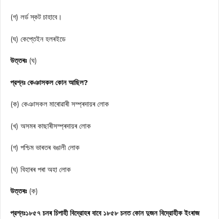
(গ) লর্ড স্কট চাহাবে।
(ঘ) কেপ্তেইন হলৰইডে
উত্তৰঃ
(ঘ)
প্রশ্নঃ কেঞাসকল কোন আছিল?
(ক) কেঞাসকল মাৰোৱাৰী সম্প্ৰদায়ৰ লোক
(খ) অসমৰ কাছাৰীসম্প্ৰদায়ৰ লোক
(গ) পশ্চিম ভাৰতৰ বঙালী লোক
(ঘ) বিহাৰৰ পৰা অহা লোক
উত্তৰঃ
(ক)
প্রশ্নঃ১৮৫৭ চনৰ চিপাহী বিদ্রোহৰ বাবে ১৮৫৮ চনত কোন দুজন বিদ্রোহীক ইংৰাজ