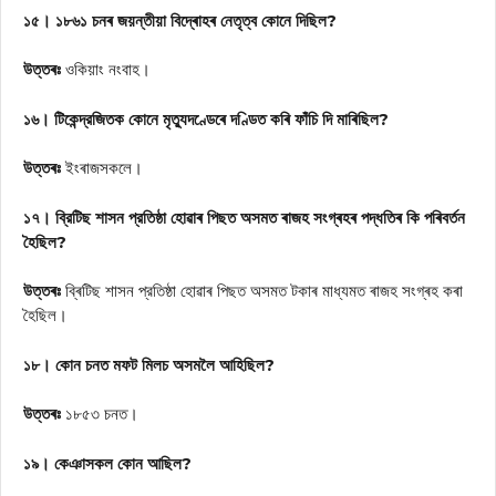
১৫। ১৮৬১ চনৰ জয়ন্তীয়া বিদ্ৰোহৰ নেতৃত্ব কোনে দিছিল?
উত্তৰঃ
ওকিয়াং নংবাহ।
১৬। টিকেন্দ্রজিতক কোনে মৃত্যুদণ্ডেৰে দণ্ডিত কৰি ফাঁচি দি মাৰিছিল?
উত্তৰঃ
ইংৰাজসকলে।
১৭। ব্রিটিছ শাসন প্রতিষ্ঠা হোৱাৰ পিছত অসমত ৰাজহ সংগ্ৰহৰ পদ্ধতিৰ কি পৰিবৰ্তন
হৈছিল?
উত্তৰঃ
ব্ৰিটিছ শাসন প্রতিষ্ঠা হোৱাৰ পিছত অসমত টকাৰ মাধ্যমত ৰাজহ সংগ্ৰহ কৰা
হৈছিল।
১৮। কোন চনত মফট মিলচ অসমলৈ আহিছিল?
উত্তৰঃ
১৮৫৩ চনত।
১৯। কেঞাসকল কোন আছিল?