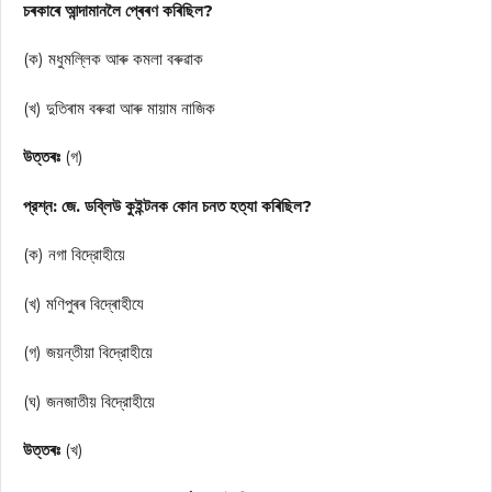
চৰকাৰে আন্দামানলৈ প্ৰেৰণ কৰিছিল?
(ক) মধুমল্লিক আৰু কমলা বৰুৱাক
(খ) দুতিৰাম বৰুৱা আৰু মায়াম নাজিক
উত্তৰঃ
(গ)
প্রশ্ন: জে. ডব্লিউ কুইন্টনক কোন চনত হত্যা কৰিছিল?
(ক) নগা বিদ্রোহীয়ে
(খ) মণিপুৰৰ বিদ্ৰোহীযে
(গ) জয়ন্তীয়া বিদ্রোহীয়ে
(ঘ) জনজাতীয় বিদ্রোহীয়ে
উত্তৰঃ
(খ)