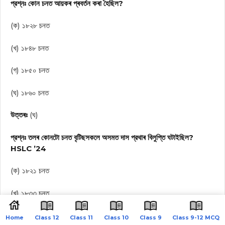
প্রশ্নঃ কোন চনত আয়কৰ প্ৰবৰ্তন কৰা হৈছিল?
(ক) ১৮২৮ চনত
(খ) ১৮৪৮ চনত
(গ) ১৮৫০ চনত
(ঘ) ১৮৬০ চনত
উত্তৰঃ
(ঘ)
প্রশ্নঃ তলৰ কোনটো চনত বৃটিছসকলে অসমত দাস প্রথাৰ বিলুপ্তি ঘটাইছিল?
HSLC ’24
(ক) ১৮২১ চনত
(খ) ১৮৩৩ চনত
(গ) ১৮৪২ চনত
Home
Class 12
Class 11
Class 10
Class 9
Class 9-12 MCQ