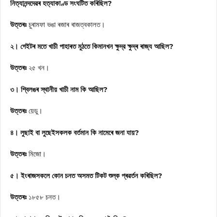
নিত্যানন্দদেৱৰ হত্যাকাণ্ড সংঘটিত কৰিছিল?
উত্তৰঃ
চুৰামফা ভঙা ৰজাৰ ৰাজত্বকালত।
২। গেইটৰ মতে খাচী পাহাৰত মুঠতে কিমানখন ক্ষুদ্র ক্ষুদ্ৰ ৰাজ্য আছিল?
উত্তৰঃ
২৫ খন।
৩। শ্বিলঙৰ স্থানীয় খাচী নাম কি আছিল?
উত্তৰঃ
য়েডু।
৪। লুছাই বা লুছেইসকলক বৰ্তমান কি নামেৰে জনা যায়?
উত্তৰঃ
মিজো।
৫। ইংৰাজসকলে কোন চনত অসমত টিকট শুল্ক প্ৰৱৰ্তন কৰিছিল?
উত্তৰঃ
১৮৫৮ চনত।