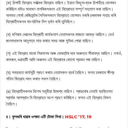
(ক) চিপাহী বিদ্রোহ সর্বাত্মক বিদ্রোহ নাছিল। ইয়াত কিছুসংখ্যক চিপাহীয়ে যোগদান
কৰিছিল যদিও সাধাৰণ নাগৰিকসকলে এই বিদ্রোহত সম্পূর্ণ সহযোগ কৰা নাছিল।
অসমত গোর্খা ৰেজিমেন্টৰ সৈনিকসকলে বিদ্রোহত যোগদান নকৰি চৰকাৰক সহায় কৰি
বিদ্ৰোহীসকলৰ সাংগঠনিক দিশ দুৰ্বল কৰি তুলিছিল।
(খ) মণিৰাম দেৱানৰ বিদ্ৰোহী কার্যকলাপ নেতাসকলৰ মাজতে আবদ্ধ আছিল। তেওঁ
জনসাধাৰণৰ আনুগত্য লাভ কৰাত সময় আৰু সুবিধা পোৱা নাছিল।
(গ) এই বিদ্রোহ মাথো শিৱসাগৰ আৰু যোৰহাটৰ দৰে অঞ্চলতে সীমাবদ্ধ আছিল। নগাওঁ,
কামৰূপ, গুৱাহাটী আদি অঞ্চলত এই বিদ্ৰোহৰ কোনো প্রভাব পৰা নাছিল।
(ঘ) সময়মতে কার্যসূচী গ্ৰহণ কৰাত নেতাসকল ব্যর্থ হৈছিল। ফলত চৰকাৰে ক্ষীপ্র
গতিত বিদ্রোহ দমন কৰাত সফল হৈছিল।
(ঙ) বিদ্রোহীসকলৰ বিশেষ সমূহীয়া উদ্দেশ্য নাছিল। প্ৰায়বোৰ নেতাই ব্যক্তিগত
স্বার্থক আগস্থান দি বিদ্রোহত অংশ গ্রহণ কৰিছিল। ফলত এই বিদ্রোহ বিফল
হৈছিল।
৪। ফুলগুৰি ধাৱাৰ ওপৰত এটি টোকা লিখা।
HSLC ’17, 19