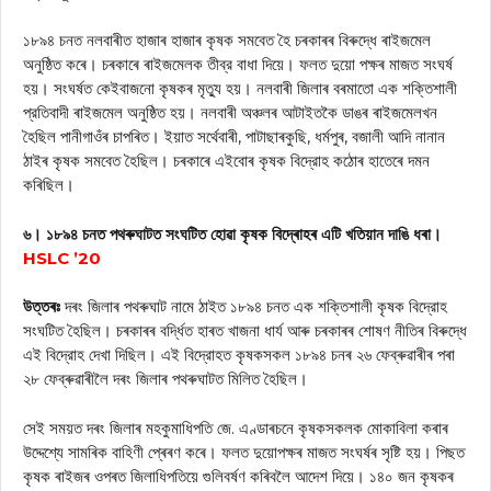
১৮৯৪ চনত নলবাৰীত হাজাৰ হাজাৰ কৃষক সমবেত হৈ চৰকাৰৰ বিৰুদ্ধে ৰাইজমেল
অনুষ্ঠিত কৰে। চৰকাৰে ৰাইজমেলক তীব্র বাধা দিয়ে। ফলত দুয়ো পক্ষৰ মাজত সংঘর্ষ
হয়। সংঘর্ষত কেইবাজনো কৃষকৰ মৃত্যু হয়। নলবাৰী জিলাৰ বৰমাতো এক শক্তিশালী
প্রতিবাদী ৰাইজমেল অনুষ্ঠিত হয়। নলবাৰী অঞ্চলৰ আটাইতকৈ ডাঙৰ ৰাইজমেলখন
হৈছিল পানীগাওঁৰ চাপৰিত। ইয়াত সৰ্থেবাৰী, পাটাছাৰকুছি, ধৰ্মপুৰ, বজালী আদি নানান
ঠাইৰ কৃষক সমবেত হৈছিল। চৰকাৰে এইবোৰ কৃষক বিদ্রোহ কঠোৰ হাতেৰে দমন
কৰিছিল।
৬। ১৮৯৪ চনত পথৰুঘাটত সংঘটিত হোৱা কৃষক বিদ্ৰোহৰ এটি খতিয়ান দাঙি ধৰা।
HSLC ’20
উত্তৰঃ
দৰং জিলাৰ পথৰুঘাট নামে ঠাইত ১৮৯৪ চনত এক শক্তিশালী কৃষক বিদ্রোহ
সংঘটিত হৈছিল। চৰকাৰৰ বৰ্দ্ধিত হাৰত খাজনা ধার্য আৰু চৰকাৰৰ শোষণ নীতিৰ বিৰুদ্ধে
এই বিদ্রোহ দেখা দিছিল। এই বিদ্রোহত কৃষকসকল ১৮৯৪ চনৰ ২৬ ফেব্ৰুৱাৰীৰ পৰা
২৮ ফেব্ৰুৱাৰীলৈ দৰং জিলাৰ পথৰুঘাটত মিলিত হৈছিল।
সেই সময়ত দৰং জিলাৰ মহকুমাধিপতি জে. এণ্ডাৰচনে কৃষকসকলক মোকাবিলা কৰাৰ
উদ্দেশ্যে সামৰিক বাহিণী প্ৰেৰণ কৰে। ফলত দুয়োপক্ষৰ মাজত সংঘৰ্ষৰ সৃষ্টি হয়। পিছত
কৃষক ৰাইজৰ ওপৰত জিলাধিপতিয়ে গুলিবর্ষণ কৰিবলৈ আদেশ দিয়ে। ১৪০ জন কৃষকৰ