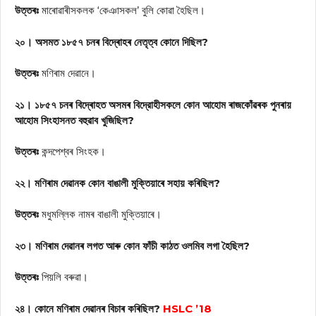
উত্তৰঃ
মাৰোৱাৰীসকলক ‘কেঞাসকল’ বুলি কোৱা হৈছিল।
২০। অসমত ১৮৫৭ চনৰ বিদ্ৰোহৰ নেতৃত্ব কোনে দিছিল?
উত্তৰঃ
মণিৰাম দেৱানে।
২১। ১৮৫৭ চনৰ বিদ্ৰোহত অসমৰ বিদ্রোহীসকলে কোন আহোম ৰাজকোঁৱৰক পুনৰায়
আহোম সিংহাসনত বহুৱাব খুজিছিল?
উত্তৰঃ
কন্দপেশ্বৰ সিংহক।
২২। মণিৰাম দেৱানক কোন বাঙালী মুক্তিয়াৰে সহায় কৰিছিল?
উত্তৰঃ
মধুমল্লিক নামৰ বাঙালী মুক্তিয়াৰে।
২৩। মণিৰাম দেৱানৰ লগত আৰু কোন ফাঁচী কাঠত ওলমিব লগা হৈছিল?
উত্তৰঃ
পিয়লি বৰুৱা।
২৪। কোনে মণিৰাম দেৱানৰ বিচাৰ কৰিছিল?
HSLC ’18