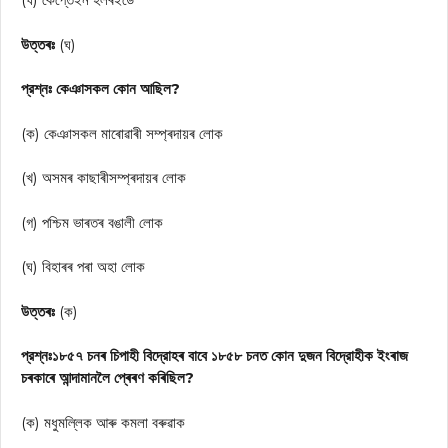
উত্তৰঃ
(ঘ)
প্রশ্নঃ কেঞাসকল কোন আছিল?
(ক) কেঞাসকল মাৰোৱাৰী সম্প্ৰদায়ৰ লোক
(খ) অসমৰ কাছাৰীসম্প্ৰদায়ৰ লোক
(গ) পশ্চিম ভাৰতৰ বঙালী লোক
(ঘ) বিহাৰৰ পৰা অহা লোক
উত্তৰঃ
(ক)
প্রশ্নঃ১৮৫৭ চনৰ চিপাহী বিদ্রোহৰ বাবে ১৮৫৮ চনত কোন দুজন বিদ্রোহীক ইংৰাজ
চৰকাৰে আন্দামানলৈ প্ৰেৰণ কৰিছিল?
(ক) মধুমল্লিক আৰু কমলা বৰুৱাক