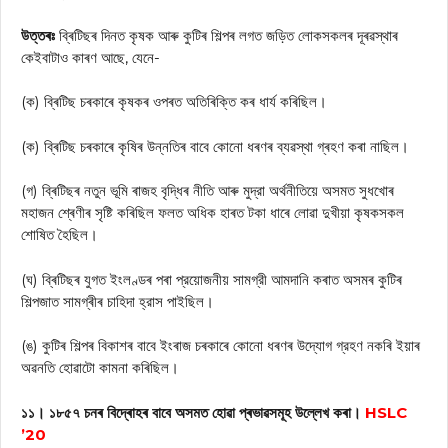
উত্তৰঃ
ব্ৰিটিছৰ দিনত কৃষক আৰু কুটিৰ শিল্পৰ লগত জড়িত লোকসকলৰ দূৰৱস্থাৰ
কেইবাটাও কাৰণ আছে, যেনে-
(ক) ব্ৰিটিছ চৰকাৰে কৃষকৰ ওপৰত অতিৰিক্তি কৰ ধাৰ্য কৰিছিল।
(ক) ব্ৰিটিছ চৰকাৰে কৃষিৰ উন্নতিৰ বাবে কোনো ধৰণৰ ব্যৱস্থা গ্ৰহণ কৰা নাছিল।
(গ) ব্ৰিটিছৰ নতুন ভূমি ৰাজহ বৃদ্ধিৰ নীতি আৰু মুদ্রা অর্থনীতিয়ে অসমত সুধখোৰ
মহাজন শ্ৰেণীৰ সৃষ্টি কৰিছিল ফলত অধিক হাৰত টকা ধাৰে লোৱা দুখীয়া কৃষকসকল
শোষিত হৈছিল।
(ঘ) ব্ৰিটিছৰ যুগত ইংলণ্ডৰ পৰা প্রয়োজনীয় সামগ্রী আমদানি কৰাত অসমৰ কুটিৰ
শিল্পজাত সামগ্ৰীৰ চাহিদা হ্রাস পাইছিল।
(ঙ) কুটিৰ শিল্পৰ বিকাশৰ বাবে ইংৰাজ চৰকাৰে কোনো ধৰণৰ উদ্যোগ গ্রহণ নকৰি ইয়াৰ
অৱনতি হোৱাটো কামনা কৰিছিল।
১১। ১৮৫৭ চনৰ বিদ্ৰোহৰ বাবে অসমত হোৱা প্ৰভাৱসমূহ উল্লেখ কৰা।
HSLC
’20