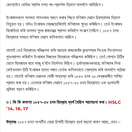
কেপ্তেইন ডেভিড স্কটৰ লগত পদ-প্রদর্শক হিচাপে অসমলৈ আহিছিল।
ইংৰাজসকলে অসমত শাসনভাৰ গ্ৰহণ কৰাৰ পিছত মণিৰাম দেৱান চিৰস্তাদাৰ হিচাপে
নিযুক্ত হয়। যদিও ইংৰাজৰ স্বেচ্ছাচাৰিতাই মণিৰামক ক্ষুব্ধ কৰিছিল। তেওঁ ইংৰাজৰ
বিৰোধিতা কৰি অসমত পুনৰ ৰাজতন্ত্র স্থাপন কৰিবলৈ সংকল্প লৈছিল। ১৮৫৭ চনৰ
বিদ্ৰোহৰ সময়ত মণিৰাম দেৱান কলিকতাত আছিল।
তাতেই তেওঁ বিদ্ৰোহৰ পৰিকল্পনা কৰি আহোম ৰাজকোৱঁৰ কন্দপেশ্বৰ সিংহক সিংহাসনত
পুনঃস্থাপন কৰিবলৈ ইংৰাজৰ বিৰুদ্ধে বিদ্ৰোহৰ পৰিকল্পনা কৰিছিল। তেওঁ গোপনে চিঠিৰ
যোগে বিদ্ৰোহৰ বাবে সাজু হ’বলৈ নিৰ্দেশনা দিছিল। দুর্ভাগ্যজনকভাৱে, মণিৰামৰ লিখা
কেইখনমান চিঠি ইংৰাজৰ হাতত পৰাত তেওঁক কলিকতাতে গ্ৰেপ্তাৰ কৰি অসমলৈ পঠোৱা
হয়। তাতেই মণিৰাম দেৱানক দোষী সাব্যস্ত কৰি ১৮৫৮ চনৰ ২৬ ফেব্ৰুৱাৰীত শাস্তি
প্রদান কৰা হয়। এনেদৰে মণিৰাম দেৱানে ১৮৫৭-৫৮ চনৰ বিদ্রোহত এক দুঃসাহসী
ভূমিকা গ্রহণ কৰিছিল।
৩। কি কি কাৰণত ১৮৫৭-৫৮ চনৰ বিদ্রোহ ব্যর্থ হৈছিল আলোচনা কৰা।
HSLC
’14, 16, 17
উত্তৰঃ
১৮৫৭ চনত সংঘটিত হোৱা চিপাহী বিদ্রোহ ব্যর্থ বহুতো কাৰণ আছে, যেনে –