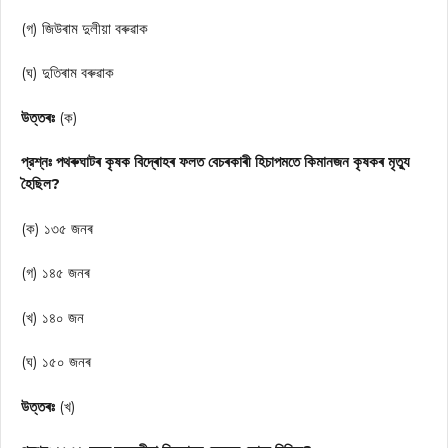
(গ) জিউৰাম দুলীয়া বৰুৱাক
(ঘ) দুতিৰাম বৰুৱাক
উত্তৰঃ
(ক)
প্রশ্নঃ পথৰুঘাটৰ কৃষক বিদ্ৰোহৰ ফলত বেচৰকাৰী হিচাপমতে কিমানজন কৃষকৰ মৃত্যু
হৈছিল?
(ক) ১৩৫ জনৰ
(গ) ১৪৫ জনৰ
(খ) ১৪০ জন
(ঘ) ১৫০ জনৰ
উত্তৰঃ
(খ)