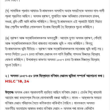
(ঘ) সামাজিক প্রথাত আঘাতঃ ইংৰাজসকল অসমলৈ অহাৰ সময়লৈকে অসমত দাস-দাসী
প্রথা প্রচলিত আছিল। অসমৰ ব্ৰাহ্মণ, পুৰোহিত আৰু অভিজাত লোকসকলে চাকৰ,
লগুৱা, বন্দি-বেটী আদি ৰাখিব পাৰিছিল। কিন্তু ইংৰাজসকলে এই প্রথাটো উঠাই দিয়াত
উচ্চ শ্ৰেণীৰ অসমীয়া লোকসকল ইংৰাজ বিদ্বেষী হৈ বিদ্ৰোহৰ সূচনা কৰিছিল।
(ঙ) ব্রাহ্মণ আৰু সত্ৰাধিকাৰসকলৰ অসন্তুষ্টি : আহোম যুগত অসমৰ ব্ৰাহ্মণ, গোঁহাই
আৰু সত্ৰাধিকাৰসকলে বিনা খাজনাত লাখেৰাজ ভূমি = লাভ কৰিছিল। কিন্তু
ইংৰাজসকলৰ ভূমি নীতিয়ে – ব্রাহ্মণ আৰু সত্ৰাধিকাৰসকলৰ লাখেৰাজ ভূমি কাঢ়ি লয়।
ফলত সিহঁতে ১৮৫৭ চনত মণিৰাম দেৱানৰ লগ লাগি ব্ৰিটিছ শাসনৰ বিৰুদ্ধে বিদ্রোহ
ঘোষণা কৰিছিল। উপৰোক্ত কাৰণত অসমত ১৮৫৭ চনত ইংৰাজৰ বিৰুদ্ধে বিদ্রোহ
সূচনা হৈছিল।
২। অসমত ১৮৫৭-৫৮ চনৰ বিদ্ৰোহত মণিৰাম দেৱানৰ ভূমিকা সম্পর্কে আলোচনা কৰা।
HSLC ’18, 24
উত্তৰঃ
অসমৰ এজন প্রভাবশালী ব্যক্তি আছিল মণিৰাম দেৱান। তেওঁৰ পিতৃ ৰামদেউ
আহোম ৰজা কমলেশ্বৰ সিংহৰ দোলাকাষৰী বৰুৱা আছিল। মানৰ – আক্ৰমণৰ সময়ত
মণিৰাম দেৱান পৰিয়ালৰ সৈতে কলিকতাত থাকিবলৈ লৈছিল। মানসকলে অসমত
অবর্ণনীয় অত্যাচাৰ আৰম্ভ কৰাত মণিৰাম দেৱান = অসমৰ পৰা মানক খেদিবলৈ