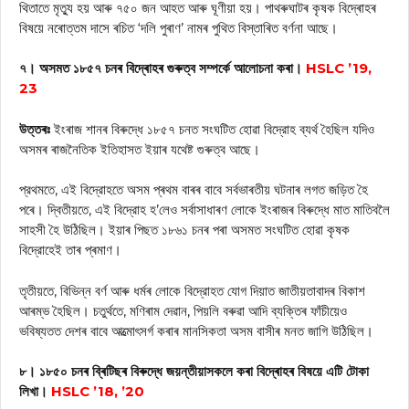
থিতাতে মৃত্যু হয় আৰু ৭৫০ জন আহত আৰু ঘূণীয়া হয়। পাথৰুঘাটৰ কৃষক বিদ্ৰোহৰ
বিষয়ে নৰোত্তম দাসে ৰচিত ‘দলি পুৰাণ’ নামৰ পুথিত বিস্তাৰিত বর্ণনা আছে।
৭। অসমত ১৮৫৭ চনৰ বিদ্ৰোহৰ গুৰুত্ব সম্পর্কে আলোচনা কৰা।
HSLC ’19,
23
উত্তৰঃ
ইংৰাজ শানৰ বিৰুদ্ধে ১৮৫৭ চনত সংঘটিত হোৱা বিদ্রোহ ব্যর্থ হৈছিল যদিও
অসমৰ ৰাজনৈতিক ইতিহাসত ইয়াৰ যথেষ্ট গুৰুত্ব আছে।
প্রথমতে, এই বিদ্রোহতে অসম প্ৰথম বাৰৰ বাবে সৰ্বভাৰতীয় ঘটনাৰ লগত জড়িত হৈ
পৰে। দ্বিতীয়তে, এই বিদ্রোহ হ’লেও সর্বাসাধাৰণ লোকে ইংৰাজৰ বিৰুদ্ধে মাত মাতিবলৈ
সাহসী হৈ উঠিছিল। ইয়াৰ পিছত ১৮৬১ চনৰ পৰা অসমত সংঘটিত হোৱা কৃষক
বিদ্রোহেই তাৰ প্ৰমাণ।
তৃতীয়তে, বিভিন্ন বৰ্ণ আৰু ধৰ্মৰ লোকে বিদ্রোহত যোগ দিয়াত জাতীয়তাবাদৰ বিকাশ
আৰম্ভ হৈছিল। চতুৰ্থতে, মণিৰাম দেৱান, পিয়লি বৰুৱা আদি ব্যক্তিৰ ফাঁচীয়েও
ভবিষ্যতত দেশৰ বাবে আত্মোৎসর্গ কৰাৰ মানসিকতা অসম বাসীৰ মনত জাগি উঠিছিল।
৮। ১৮৫০ চনৰ ব্ৰিটিছৰ বিৰুদ্ধে জয়ন্তীয়াসকলে কৰা বিদ্ৰোহৰ বিষয়ে এটি টোকা
লিখা।
HSLC ’18, ’20