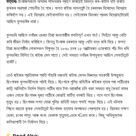
উত্তৰঃ
ইংৰাজসকলে অসমৰ শাসনভাৰ গ্ৰহণ কৰিয়েই বিভন্ন কৰ-কাটল ধাৰ্য কৰাত
কৃষকৰ অৱস্থা শোচনীয় হৈ পৰে। ফলত ৰাইজ অসন্তুষ্ট হৈ চৰকাৰৰ বিৰোদ্ধে বিদ্রোহ
কৰিবলৈ লয়। এই বিদ্রোহ কেইবালানিত হয়। সেইবোৰৰ ভিতৰত প্রথম বিদ্রোহটোৱেই
আছিল ফুলগুৰিৰ ধাৱা।
ফুলগুৰি আছিল নগাঁৱৰ ওচৰত তিৱা জনগোষ্ঠীৰ বসতিপূর্ণ এখন গাওঁ। সিহঁতে আফু খেতি
কৰি জীৱন নির্বাহ কৰিছিল। কিন্তু ইংৰাজ চৰকাৰে আফু খেতি বন্ধ কৰি দিয়ে। ফলত
তিৱা জনগোষ্ঠীৰ লোকসকল বিক্ষুব্ধ হৈ ১৮৬১ চনৰ ১৫ অক্টোবৰত একেৰাহে পাঁচ দিন ধৰি
ফুলগুৰিত মিলিত হৈ ৰাইজ মেল পাতে। সেই সময়ত নগাঁৱৰ উপাযুক্ত আছিল লেফটেনেন্ট
হার্বার্ট।
তেওঁ ৰাইজৰ প্রতিবাদৰ প্ৰতি সঁহাৰি নজনাই ৰাইজ মেলৰ বিৰুদ্ধে সহকাৰী উপায়ুক্ত
ছিংগাৰক ফুলগুৰিলৈকে পঠাই দিয়ে। ছিংগাৰে পুলিচ বাহিনীক ৰাইজৰ হাতৰ পৰা লাঠীবোৰ
কাঢ়ি আনিবলৈ নির্দেশ দিয়াত লাঠীৰ বাবে টনা-আজোঁৰা চলি থকা সময়ত বাবু কৈবর্ত নামৰ
এজন লোকে ছিংগাৰৰ মূৰত লাঠীৰে কোৱাই মাটিত বগৰাই দিয়ে। লগে লগে ছিংগাৰৰ
মৃত্যু হয়। ছিংগাৰৰ লগত যোৱা পুলিচ বাহিনী ভয়ত পলাই পত্রং দিয়ে। এই ঘটনাৰ
পিছত বহুতো কৃষক লেফটেনেন্ট ছিংগাৰক হত্যাৰ অপৰাধত গ্ৰেপ্তাৰ হয়। বিচাৰত লক্ষণ
ডেকা, চংবৰ লালুং আৰু ৰংবং ডেকাক মৃত্যুদণ্ডেৰে দণ্ডিত কৰে। কিছু অভিযুক্তক
কলিয়াপানী লৈ নির্বাসন দিয়ে।
Read Also: