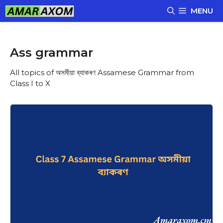
Skip
MENU
to
content
Ass grammar
All topics of অসমীয়া ব্যাকৰণ Assamese Grammar from
Class I to X