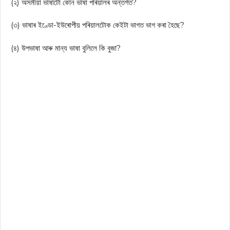
(২) অসমীয়া ভাষাটো কোন ভাষা পৰিয়ালৰ অন্তৰ্গত?
(৩) ভাষাৰ ইণ্ডো-ইউৰোপীয় পৰিয়ালটোক কেইটা ভাগত ভাগ কৰা হৈছে?
(৪) উপভাষা আৰু মান্য ভাষা বুলিলে কি বুজা?