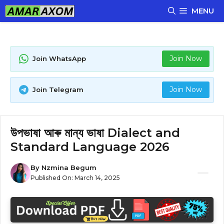
Skip
MENU
to
content
Join Now
Join WhatsApp
Join Now
Join Telegram
উপভাষা আৰু মান্য ভাষা Dialect and
Standard Language 2026
By
Nzmina Begum
Published On:
March 14, 2025