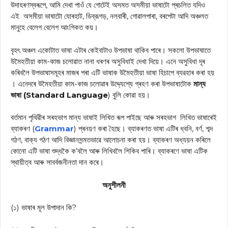
উদাহৰণস্বৰূপে, আমি দেখা পাওঁ যে গোটেই অসমত অসমীয়া ভাষাটো প্ৰচলিত যদিও
এই অসমীয়া ভাষাটো যোৰহাট, ডিব্রূগড়, নলবাৰী, গোৱালপাৰা, বৰপেটা আদি অঞ্চলত
মানুহে বেলেগ বেলেগ আংগিকত কয়।
বৃহৎ অঞ্চল একোটাত ভাষা এটাৰ কেইবাটাও উপভাষা থাকিব পাৰে। সকলো উপভাষাতে
উমৈহতীয়া কাম-কাজ চলোৱাত নানা ধৰণৰ অসুবিধাই দেখা দিয়ে। এনে অসুবিধা দূৰ
কৰিবলৈ উপভাষাসমূহৰ মাজৰ পৰা এটি ভাষাক উমৈহতীয়া ভাষা হিচাপে ব্যৱহাৰ কৰা হয়
। এনেদৰে উমৈহতীয়া কাম-কাজ চলোৱাৰ উদ্দ্যেশ্যে গ্ৰহণ কৰা উপভাষাটোক
মান্য
ভাষা (Standard Language
) বুলি কোৱা হয়।
বৰ্তমান পৃথিৱীৰ সৰহভাগ মান্য ভাষাই লিখিত ৰূপ পাইছে আৰু সৰহভাগ লিখিত ভাষাৰেই
ব্যাকৰণ (
Grammar
) প্ৰনয়ণ কৰা হৈছে। ব্যাকৰণত ভাষা এটিৰ ধ্বনি, বৰ্ণ, শব্দ
গঠণ, বাক্য গঠণ আদি বিজ্ঞানসন্মতভাৱে আলোচনা কৰা হয়। ব্যাকৰণ অধ্যয়ন কৰিলে
কোনো এটি ভাষা শুদ্ধকৈ ক’বলৈ আৰু লিখিবলৈ শিকিব পাৰি। ব্যাকৰণে ভাষা এটিক
স্থায়ীত্ব আৰু সাবৰ্বজনীনতা দান কৰে।
অনুশীলনী
(১) ভাষাৰ মূল উপাদান কি?