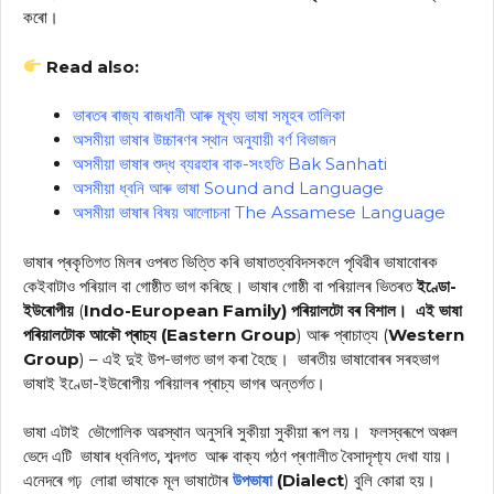
কৰো।
Read also:
ভাৰতৰ ৰাজ্য ৰাজধানী আৰু মূখ্য ভাষা সমূহৰ তালিকা
অসমীয়া ভাষাৰ উচ্চাৰণৰ স্থান অনুযায়ী বৰ্ণ বিভাজন
অসমীয়া ভাষাৰ শুদ্ধ ব্যৱহাৰ বাক-সংহতি Bak Sanhati
অসমীয়া ধ্বনি আৰু ভাষা Sound and Language
অসমীয়া ভাষাৰ বিষয় আলোচনা The Assamese Language
ভাষাৰ প্ৰকৃতিগত মিলৰ ওপৰত ভিত্তি কৰি ভাষাতত্ববিদসকলে পৃথিৱীৰ ভাষাবোৰক
কেইবাটাও পৰিয়াল বা গোষ্ঠীত ভাগ কৰিছে। ভাষাৰ গোষ্ঠী বা পৰিয়ালৰ ভিতৰত
ইণ্ডো-
ইউৰোপীয়
(
Indo-European Family) পৰিয়ালটো বৰ বিশাল। এই ভাষা
পৰিয়ালটোক আকৌ প্ৰাচ্য (Eastern Group
) আৰু প্ৰাচাত্য (
Western
Group
) – এই দুই উপ-ভাগত ভাগ কৰা হৈছে। ভাৰতীয় ভাষাবোৰৰ সৰহভাগ
ভাষাই ইণ্ডো-ইউৰোপীয় পৰিয়ালৰ প্ৰাচ্য ভাগৰ অন্তৰ্গত।
ভাষা এটাই ভৌগোলিক অৱস্থান অনুসৰি সুকীয়া সুকীয়া ৰূপ লয়। ফলস্বৰূপে অঞ্চল
ভেদে এটি ভাষাৰ ধ্বনিগত, শব্দগত আৰু বাক্য গঠণ প্ৰণালীত বৈসাদৃশ্য্য দেখা যায়।
এনেদৰে গঢ় লোৱা ভাষাকে মূল ভাষাটোৰ
উপভাষা
(Dialect
) বুলি কোৱা হয়।