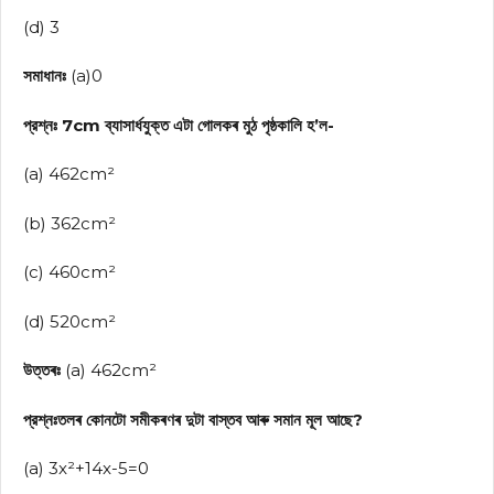
(d) 3
সমাধানঃ
(a)0
প্রশ্নঃ 7cm ব্যাসার্ধযুক্ত এটা গোলকৰ মুঠ পৃষ্ঠকালি হ’ল-
(a) 462cm²
(b) 362cm²
(c) 460cm²
(d) 520cm²
উত্তৰঃ
(a) 462cm²
প্রশ্নঃতলৰ কোনটো সমীকৰণৰ দুটা বাস্তব আৰু সমান মূল আছে?
(a) 3x²+14x-5=0