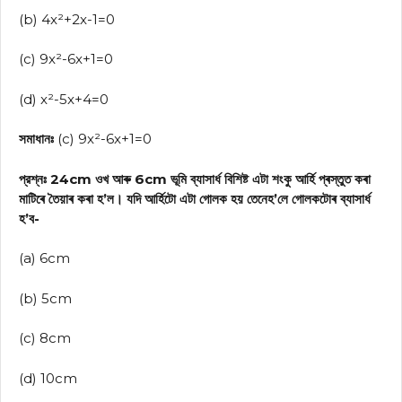
(b) 4x²+2x-1=0
(c) 9x²-6x+1=0
(d) x²-5x+4=0
সমাধানঃ
(c) 9x²-6x+1=0
প্রশ্নঃ 24cm ওখ আৰু 6cm ভূমি ব্যাসার্ধ বিশিষ্ট এটা শংকু আৰ্হি প্ৰস্তুত কৰা
মাটিৰে তৈয়াৰ কৰা হ’ল। যদি আর্হিটো এটা গোলক হয় তেনেহ’লে গোলকটোৰ ব্যাসার্ধ
হ’ব-
(a) 6cm
(b) 5cm
(c) 8cm
(d) 10cm