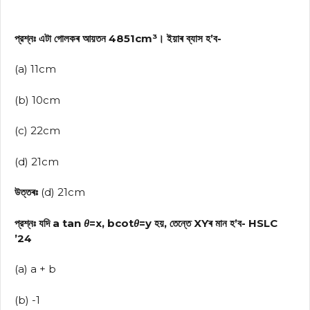
প্রশ্নঃ এটা গোলকৰ আয়তন 4851cm³। ইয়াৰ ব্যাস হ’ব-
(a) 11cm
(b) 10cm
(c) 22cm
(d) 21cm
উত্তৰঃ
(d) 21cm
প্রশ্নঃ যদি a tan
θ
=x, bcot
θ
=y হয়, তেন্তে XYৰ মান হ’ব- HSLC
’24
(a) a + b
(b) -1