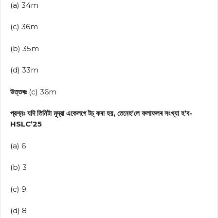
(a) 34m
(c) 36m
(b) 35m
(d) 33m
উত্তৰঃ
(c) 36m
প্রশ্নঃ যদি তিনিটা মুদ্রা একেলগে টচ্ কৰা হয়, তেনেহ’লে ফলাফলৰ সংখ্যা হ’ব-
HSLC’25
(a) 6
(b) 3
(c) 9
(d) 8