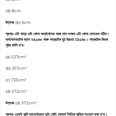
(d) 8cm
উত্তৰঃ
(b) 6cm
প্রশ্নঃ এটা পাত্র এটা খোলা অর্দ্ধগোলক আৰু তাৰ ওপৰত এটা খোলা বেলনেৰে গঠিত।
অর্ধগোলকটোৰ ব্যাস 14cm আৰু পাত্রটোৰ মুঠ উচ্চতা 13cm। পাত্ৰটোৰ ভিতৰ
পৃষ্ঠৰ কালি হ’ব-
(a) 527cm²
(b) 257cm²
(c) 725cm²
(d) 572cm²
উত্তৰঃ
(d) 572cm²
প্রশ্নঃ একেই ভূমি ব্যাসার্ধযুক্ত দুটা গোটা গোলার্ধ সিহঁতৰ ভূমিৰে সংযোগ কৰা হ’ল।