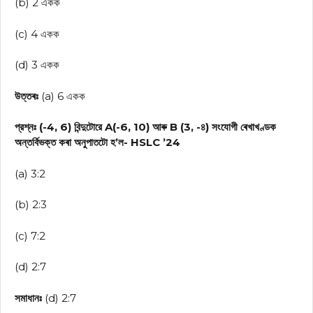
(b) 2 একক
(c) 4 একক
(d) 3 একক
উত্তৰঃ
(a) 6 একক
প্রশ্নঃ (-4, 6) বিন্দুটোরে A(-6, 10) আৰু B (3, -৪) সংযোগী ৰেখাখণ্ডক
অন্তর্বিভক্ত কৰা অনুপাতটো হ’ল- HSLC ’24
(a) 3:2
(b) 2:3
(c) 7:2
(d) 2:7
সমাধানঃ
(d) 2:7