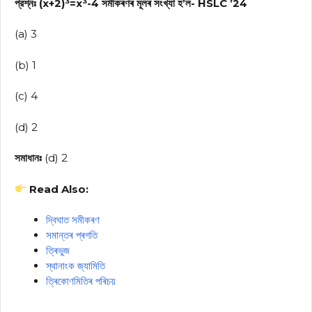
প্রশ্নঃ (x+2)³=x³-4 সমীকৰণৰ মূলৰ সংখ্যা হ’ল- HSLC ’24
(a) 3
(b) 1
(c) 4
(d) 2
সমাধানঃ
(d) 2
Read Also:
দ্বিঘাত সমীকৰণ
সমান্তৰ প্ৰগতি
ত্ৰিভুজ
স্থানাংক জ্যামিতি
ত্ৰিকোণমিতিৰ পৰিচয়