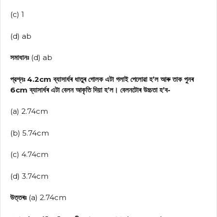
(c) 1
(d) ab
সমাধানঃ
(d) ab
প্রশ্নঃ 4.2cm ব্যাসার্ধৰ ধাতুৰ গোলক এটা গলাই পেলোৱা হ’ল আৰু তাক পুনৰ
6cm ব্যাসার্ধৰ এটা বেলন আকৃতি দিয়া হ’ল। বেলনটোৰ উচ্চতা হ’ব-
(a) 2.74cm
(b) 5.74cm
(c) 4.74cm
(d) 3.74cm
উত্তৰঃ
(a) 2.74cm