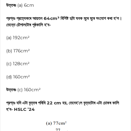
উত্তৰঃ
(a) 6cm
প্রশ্নঃ প্রত্যেকৰে আয়তন 64cm³ বিশিষ্ট দুটা ঘনক মূৰে মূৰে সংযোগ কৰা হ’ল।
তেন্তে চৌপালটোৰ পৃষ্ঠকালি হ’ব-
(a) 192cm²
(b) 176cm²
(c) 128cm²
(d) 160cm²
উত্তৰঃ
(c) 160cm²
প্রশ্নঃ যদি এটা বৃত্তৰ পৰিধি 22 cm হয়, তেনেহ’লে বৃত্তটোৰ এটা চোকৰ কালি
হ’ব- HSLC ’24