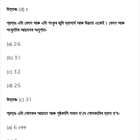
উত্তৰঃ
(d) ৪
প্রশ্নঃ এটা বেলন আৰু এটা শংকুৰ ভূমি ব্যাসার্ধ আৰু উচ্চতা একেই। বেলন আৰু
শংকুটোৰ আয়তনৰ অনুপাত-
(a) 2:6
(b) 3:1
(c) 3:2
(d) 2:5
উত্তৰঃ
(c) 3:1
প্রশ্নঃ এটা গোলকৰ আয়তন আৰু পৃষ্ঠকালি সমান হ’লে গোলকটোৰ ব্যাস হ’ব-
(a) 6 একক