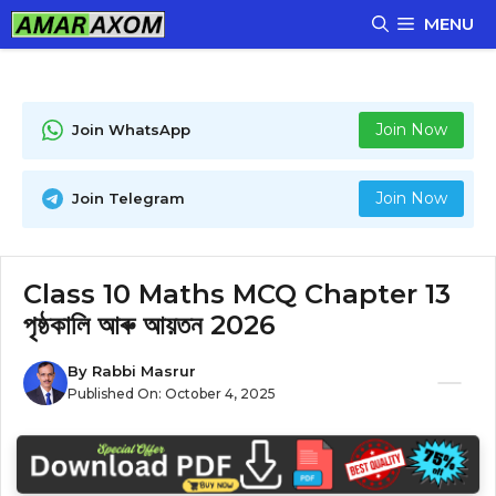
Skip
MENU
to
content
Join Now
Join WhatsApp
Join Now
Join Telegram
Class 10 Maths MCQ Chapter 13
পৃষ্ঠকালি আৰু আয়তন 2026
By
Rabbi Masrur
Published On:
October 4, 2025