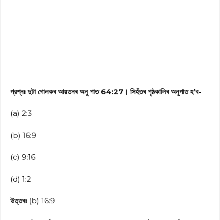
প্রশ্নঃ দুটা গোলকৰ আয়তনৰ অনু পাত 64:27। সিহঁতৰ পৃষ্ঠকালিৰ অনুপাত হ’ব-
(a) 2:3
(b) 16:9
(c) 9:16
(d) 1:2
উত্তৰঃ
(b) 16:9