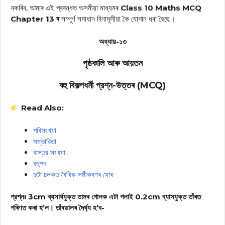
নকৰিব, আমাৰ এই প্রবন্ধত অসমীয়া মাধ্যমৰ
Class 10 Maths MCQ
Chapter 13 ৰ
সম্পূৰ্ণ সমাধান বিনামূলীয়া কৈ যোগান ধৰা হৈছে।
অধ্যায়-১৩
পৃষ্ঠকালি আৰু আয়তন
বহু বিকল্পধর্মী প্রশ্ন-উত্তৰ (MCQ)
Read Also:
পৰিসংখ্যা
সম্ভাৱিতা
বাস্তৱ সংখ্যা
বহুপদ
দুটা চলকত ৰৈখিক সমীকৰণৰ যোৰ
প্রশ্নঃ 3cm ব্যসার্ধযুক্ত তামৰ গোলক এটা গলাই 0.2cm ব্যাসযুক্ত তাঁৰত
পৰিণত কৰা হ’ল। তাঁৰডালৰ দৈৰ্ঘ্য হ’ব-