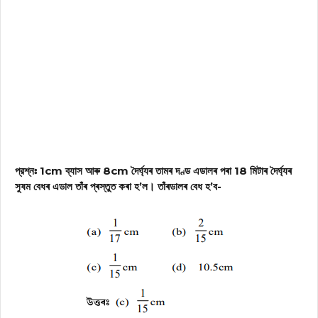
প্রশ্নঃ 1cm ব্যাস আৰু 8cm দৈৰ্ঘ্যৰ তামৰ দণ্ড এডালৰ পৰা 18 মিটাৰ দৈৰ্ঘ্যৰ
সুষম বেধৰ এডাল তাঁৰ প্ৰস্তুত কৰা হ’ল। তাঁৰডালৰ বেধ হ’ব-