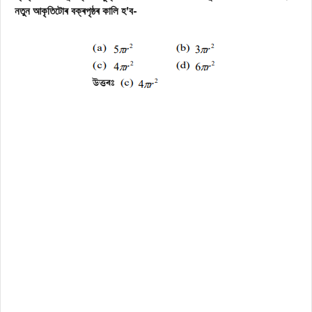
নতুন আকৃতিটোৰ বক্ৰপৃষ্ঠৰ কালি হ’ব-