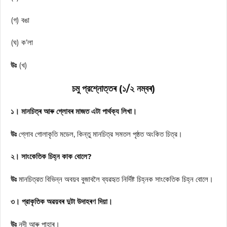
(গ) বঙা
(ঘ) ক’লা
উঃ
(খ)
চমু প্রশ্নোত্তৰ (১/২ নম্বৰ)
১। মানচিত্ৰ আৰু গ্লোবৰ মাজত এটা পার্থক্য লিখা।
উঃ
গ্লোব গোলাকৃতি মডেল, কিন্তু মানচিত্র সমতল পৃষ্ঠত অংকিত চিত্র।
২। সাংকেতিক চিহ্ন কাক বোলে?
উঃ
মানচিত্রত বিভিন্ন অবয়ব বুজাবলৈ ব্যৱহৃত নির্দিষ্ট চিহ্নক সাংকেতিক চিহ্ন বোলে।
৩। প্রাকৃতিক অৱয়বৰ দুটা উদাহৰণ দিয়া।
উঃ
নদী আৰু পাহাৰ।