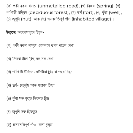
(ক) পকী নকৰা ৰাস্তা (unmetalled road), (খ) নিজৰা (spring), (গ)
পর্ণপাতী উদ্ভিদ (deciduous forest), (ঘ) দুর্গ (fort), (ঙ) কুঁৱা (well),
(চ) জুপুৰি (hut), আৰু (ছ) জনবসতিপূর্ণ গাঁও (inhabited village)।
উত্তৰঃ
অৱয়বসমূহৰ চিহ্ন-
(ক) পকী নকৰা ৰাস্তা একেলগে দুখন পাতল ৰেখা
(খ) নিজৰা নীলা বিন্দু সহ সৰু ৰেখা
(গ) পর্ণপাতী উদ্ভিদ সেউজীয়া বিন্দু বা গছৰ চিহ্ন
(ঘ) দুর্গ- চতুর্ভুজ আৰু পতাকা চিহ্ন
(ঙ) কুঁৱা সৰু বৃত্ত ভিতৰত বিন্দু
(চ) জুপুৰি সৰু ত্রিভুজ
(ছ) জনবসতিপূর্ণ গাঁও- কলা বৃত্ত