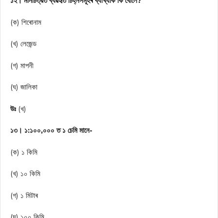
১২। মানচিত্রত ব্যৱহৃত চিহ্নসমূহৰ ব্যাখ্যাক কি বোলে?
(ক) শিৰোনাম
(খ) লেজেন্ড
(গ) মাপনী
(ঘ) জালিকা
উঃ
(খ)
১৩। ১:১০০,০০০ ত ১ চেমি মানে-
(ক) ১ কিমি
(খ) ১০ কিমি
(গ) ১ মিটাৰ
(ঘ) ১০০ কিমি