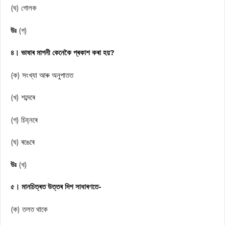
(ঘ) গোলক
উঃ
(গ)
৪। ভাষাৰ মাপনী কেনেকৈ প্ৰকাশ কৰা হয়?
(ক) সংখ্যা আৰু অনুপাতত
(খ) শব্দেৰে
(গ) চিহ্নৰে
(ঘ) ৰঙেৰে
উঃ
(খ)
৫। মানচিত্ৰত উত্তৰ দিশ সাধাৰণতে-
(ক) তলত থাকে