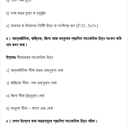
৩) গাঁও- সৰু বৃত্ত
৪) নগৰ ডাঙৰ বৃত্ত বা চতুর্ভুজ
৫) ডাকঘৰ বা বিদ্যালয় নির্দিষ্ট চিহ্ন বা সংক্ষিপ্ত ৰূপ (P.O., Sch.)
৪। আন্তর্জাতিক, ৰাজ্যিক, জিলা আৰু মহকুমাৰ প্ৰচলিত সাংকেতিক চিহ্ন অংকন কৰি
নাম কৰণ কৰা।
উত্তৰঃ
সীমাৰেখাৰ সাংকেতিক চিহ্ন
১) আন্তর্জাতিক সীমা ডাঙৰ ডেছযুক্ত ৰেখা
২) ৰাজ্যিক সীমা- সৰু ডেছযুক্ত ৰেখা
৩) জিলা সীমা বিন্দুযুক্ত ৰেখা
৪) মহকুমা সীমা – পাতল ডেছ ৰেখা
৫। তলত উল্লেখ কৰা অৱয়সমূহৰ প্ৰচলিত সাংকেতিক চিহ্ন আঁকা।