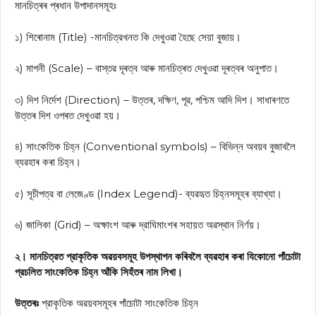
মানচিত্ৰৰ প্ৰধান উপাদানসমূহঃ
১) শিৰোনাম (Title) -মানচিত্রখনত কি দেখুওৱা হৈছে সেয়া বুজায়।
২) মাপনী (Scale) – বাস্তৱ দূৰত্ব আৰু মানচিত্ৰত দেখুওৱা দূৰত্বৰ অনুপাত।
৩) দিশ নির্দেশ (Direction) – উত্তৰ, দক্ষিণ, পূৱ, পশ্চিম আদি দিশ। সাধাৰণতে
উত্তৰ দিশ ওপৰত দেখুওৱা হয়।
৪) সাংকেতিক চিহ্ন (Conventional symbols) – বিভিন্ন অবয়ব বুজাবলৈ
ব্যৱহাৰ কৰা চিহ্ন।
৫) সূচীপত্র বা লেজেণ্ড (Index Legend)- ব্যৱহৃত চিহ্নসমূহৰ ব্যাখ্যা।
৬) জালিকা (Grid) – অক্ষাংশ আৰু দ্রাঘিমাংশৰ সহায়ত অৱস্থান নির্ণয়।
২। মানচিত্রত প্রাকৃতিক অৱয়বসমূহ উপস্থাপন কৰিবলৈ ব্যৱহাৰ কৰা যিকোনো পাঁচোটা
প্রচলিত সাংকেতিক চিহ্ন আঁকি সিহঁতৰ নাম লিখা।
উত্তৰঃ
প্রাকৃতিক অৱয়বসমূহৰ পাঁচোটা সাংকেতিক চিহ্ন