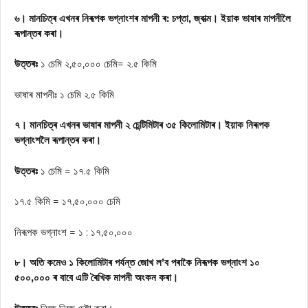
৬। মানচিত্ৰ এখনৰ নিৰূপক ভগ্নাংশৰ মাপনী ৰ: চপ্তা, জ্বাত্ম। ইয়াক ভাষাৰ মাপনীলৈ
ৰূপান্তৰ কৰা।
উত্তৰঃ
১ চেমি ২,৫০,০০০ চেমি= ২.৫ কিমি
ভাষাৰ মাপনীঃ ১ চেমি ২.৫ কিমি
৭। মানচিত্ৰ এখনৰ ভাষাৰ মাপনী ২ চেন্টিমিটাৰ ৩৫ কিলোমিটাৰ। ইয়াক নিৰূপক
ভগ্নাংশলৈ ৰূপান্তৰ কৰা।
উত্তৰঃ
১ চেমি = ১৭.৫ কিমি
১৭.৫ কিমি = ১৭,৫০,০০০ চেমি
নিৰূপক ভগ্নাংশ = ১ : ১৭,৫০,০০০
৮। অতি কমেও ১ কিলোমিটাৰ পৰ্যন্ত জোখ ল’ব পৰাকৈ নিৰূপক ভগ্নাংশ ১০
৫০০,০০০ ৰ বাবে এটি ৰৈখিক মাপনী অংকন কৰা।