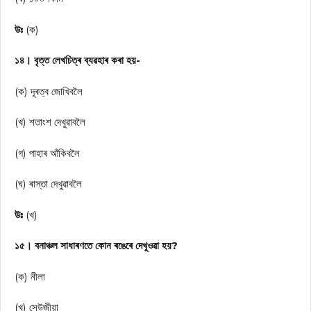
উঃ
(ক)
১৪। বৃত্ত লেখচিত্ৰ ব্যৱহাৰ কৰা হয়-
(ক) দূৰত্ব জোখিবলৈ
(খ) শতাংশ দেখুৱাবলৈ
(গ) পাহাৰ আঁকিবলৈ
(ঘ) ৰাস্তা দেখুৱাবলৈ
উঃ
(খ)
১৫। বনাঞ্চল সাধাৰণতে কোন ৰঙেৰে দেখুওৱা হয়?
(ক) নীলা
(খ) সেউজীয়া