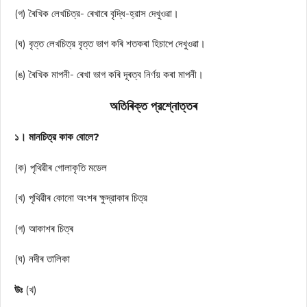
(গ) ৰৈখিক লেখচিত্র- ৰেখাৰে বৃদ্ধি-হ্রাস দেখুওৱা।
(ঘ) বৃত্ত লেখচিত্র বৃত্ত ভাগ কৰি শতকৰা হিচাপে দেখুওৱা।
(ঙ) ৰৈখিক মাপনী- ৰেখা ভাগ কৰি দূৰত্ব নিৰ্ণয় কৰা মাপনী।
অতিৰিক্ত প্রশ্নোত্তৰ
১। মানচিত্র কাক বোলে?
(ক) পৃথিৱীৰ গোলাকৃতি মডেল
(খ) পৃথিৱীৰ কোনো অংশৰ ক্ষুদ্রাকাৰ চিত্র
(গ) আকাশৰ চিত্ৰ
(ঘ) নদীৰ তালিকা
উঃ
(খ)