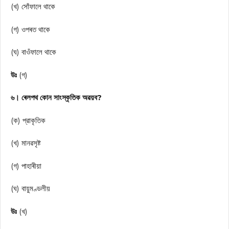
(খ) সোঁফালে থাকে
(গ) ওপৰত থাকে
(ঘ) বাওঁফালে থাকে
উঃ
(গ)
৬। ৰেলপথ কোন সাংস্কৃতিক অৱয়ব?
(ক) প্রাকৃতিক
(খ) মানৱসৃষ্ট
(গ) পাহাৰীয়া
(ঘ) বায়ুমণ্ডলীয়
উঃ
(খ)