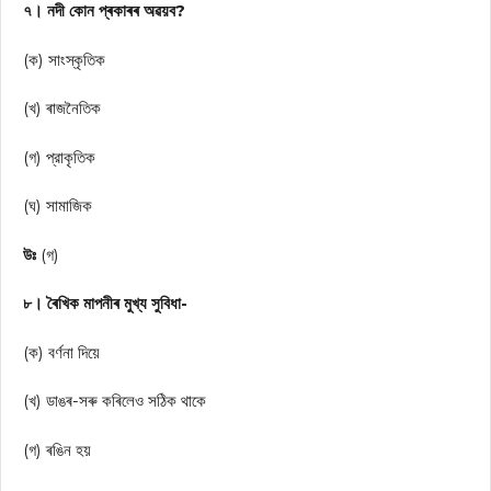
৭। নদী কোন প্ৰকাৰৰ অৱয়ব?
(ক) সাংস্কৃতিক
(খ) ৰাজনৈতিক
(গ) প্রাকৃতিক
(ঘ) সামাজিক
উঃ
(গ)
৮। ৰৈখিক মাপনীৰ মুখ্য সুবিধা-
(ক) বর্ণনা দিয়ে
(খ) ডাঙৰ-সৰু কৰিলেও সঠিক থাকে
(গ) ৰঙিন হয়