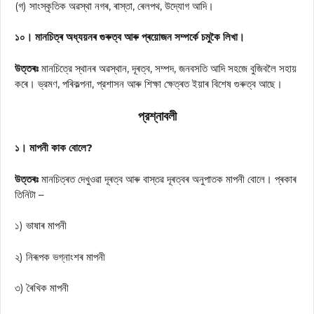
(গ) সাংস্কৃতিক অৱস্থা নগৰ, ৰাস্তা, ৰেলপথ, উদ্যোগ আদি।
১০। মানচিত্ৰ অধ্যয়নৰ গুৰুত্ব আৰু প্ৰয়োজন সম্পর্কে চমুকৈ লিখা।
উত্তৰঃ
মানচিত্রে স্থানৰ অৱস্থান, দূৰত্ব, সম্পদ, জনবসতি আদি সহজে বুজিবলৈ সহায়
কৰে। ভ্রমণ, পৰিকল্পনা, প্রশাসন আৰু শিক্ষা ক্ষেত্ৰত ইয়াৰ বিশেষ গুৰুত্ব আছে।
প্রশ্নাবলী
১। মাপনী কাক বোলে?
উত্তৰঃ
মানচিত্ৰত দেখুওৱা দূৰত্ব আৰু বাস্তৱ দূৰত্বৰ অনুপাতক মাপনী বোলে। প্ৰকাৰ
তিনিটা –
১) ভাষাৰ মাপনী
২) নিৰূপক ভগ্নাংশৰ মাপনী
৩) ৰৈখিক মাপনী