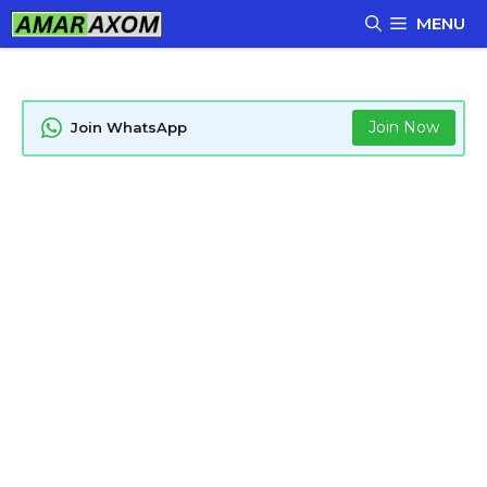
Skip
MENU
to
content
Join Now
Join WhatsApp