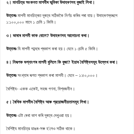
২। মানচিত্র অংকনত মাপনীৰ ভূমিকা উদাহৰণসহ বুজাই লিখা।
উত্তৰঃ
মাপনী মানচিত্ৰত দূৰত্ব সঠিককৈ নির্ণয় কৰিব পৰা যায়। উদাহৰণস্বৰূপে
১:১০০,০০০ মানে ১ চেমি ১ কিমি।
৩। ভাষাৰ মাপনী কাক বোলে? উদাহৰণসহ আলোচনা কৰা।
উত্তৰঃ
যি মাপনী শব্দেৰে প্ৰকাশ কৰা হয়। যেনে ১ চেমি ৫ কিমি।
৪। নিৰূপক ভগ্নাংশৰ মাপনী বুলিলে কি বুজা? ইয়াৰ বৈশিষ্ট্যসমূহ উল্লেখ কৰা।
উত্তৰঃ
সংখ্যাৰ ৰূপত প্ৰকাশ কৰা মাপনী। যেনে – ১:৫০,০০০।
বৈশিষ্ট্য- একক একেই, সহজ গণনা, বিশ্বজনীন।
৫। ৰৈখিক মাপনীৰ বৈশিষ্ট্য আৰু প্রয়োজনীয়তাসমূহ লিখা।
উত্তৰঃ
এটা ৰেখা ভাগ কৰি দূৰত্ব দেখুওৱা হয়।
বৈশিষ্ট্য মানচিত্র ডাঙৰ-সৰু হ’লেও সঠিক থাকে।