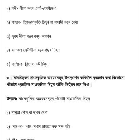
১) নদী- নীলা ৰঙৰ একাঁ-বেকাঁৰেখা
২) পাহাৰ- ত্রিভুজাকৃতি চিহ্ন বা বাদামী বঙৰ ৰেখা
৩) হ্রদ নীলা ৰঙৰ বন্ধ আকাৰ
৪) বনাঞ্চল সেউজীয়া ৰঙৰ গছৰ চিহ্ন
৫) বালিচৰ- বিন্দু বা ডট চিহ্ন
৩। মানচিত্রত সাংস্কৃতিক অবয়বসমূহ উপস্থাপন কৰিবলৈ ব্যৱহাৰ কৰা যিকোনো
পাঁচোটা প্রচলিত সাংকেতিক চিহ্ন আঁকি সিহঁতৰ নাম লিখা।
উত্তৰঃ
সাংস্কৃতিক অৱয়বসমূহৰ পাঁচোটা সাংকেতিক চিহ্ন
১) ৰাস্তা পোন বা দুখন ৰেখা
২) ৰেলপথ- পোন ৰেখাৰ মাজত সৰু সৰু আঁচ