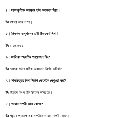
৪। সাংস্কৃতিক অৱয়বৰ দুটা উদাহৰণ দিয়া।
উঃ
ৰাস্তা আৰু নগৰ।
৫। নিৰূপক ভগ্নাংশৰ এটা উদাহৰণ লিখা।
উঃ
১:২৫,০০০।
৬। জালিকা পদ্ধতিৰ প্ৰয়োজন কি?
উঃ
কোনো ঠাইৰ সঠিক অৱস্থান নির্ণয় কৰিবলৈ।
৭। মানচিত্রত দিশ নির্দেশ কেনেকৈ দেখুওৱা হয়?
উঃ
উত্তৰ দিশৰ তীৰ চিহ্নৰ জৰিয়তে।
৮। ভাষাৰ মাপনী কাক বোলে?
উঃ
শব্দেৰে প্ৰকাশ কৰা মাপনীক ভাষাৰ মাপনী বোলে।