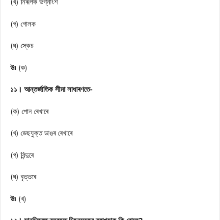
(খ) নিৰূপক ভগ্নাংশ
(গ) গোলক
(ঘ) স্কেচ
উঃ
(ক)
১১। আন্তর্জাতিক সীমা সাধাৰণতে-
(ক) পোন ৰেখাৰে
(খ) ডেছযুক্ত ডাঙৰ ৰেখাৰে
(গ) বিন্দুৰে
(ঘ) বৃত্তৰে
উঃ
(খ)