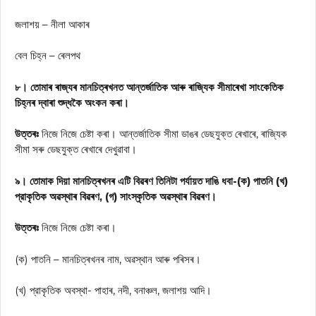
জলাশয় – নীলা আকাৰ
বেল চিহ্ন – ৰেলপথ
৮। তোমাৰ ৰাজ্যৰ মানচিত্ৰখনত আন্তর্জাতিক আৰু ৰাজ্যিক সীমাৰেখা সাংকেতিক
চিহ্নৰ দ্বাৰা শুদ্ধকৈ অংকন কৰা।
উত্তৰঃ
নিজে নিজে চেষ্টা কৰা। আন্তর্জাতিক সীমা ডাঙৰ ডেছযুক্ত ৰেখাৰে, ৰাজ্যিক
সীমা সৰু ডেছযুক্ত ৰেখাৰে দেখুৱাবা।
৯। তোমাক দিয়া মানচিত্ৰখনৰ এটি বিৱৰণ তিনিটা পর্যায়ত দাঙি ধবা-(ক) পাতনি (খ)
প্রাকৃতিক অৱস্থাৰ বিৱৰণ, (গ) সাংস্কৃতিক অৱস্থাৰ বিৱৰণ।
উত্তৰঃ
নিজে নিজে চেষ্টা কৰা।
(ক) পাতনি – মানচিত্ৰখনৰ নাম, অৱস্থান আৰু পৰিসৰ।
(খ) প্রাকৃতিক অবস্থা- পাহাৰ, নদী, বনাঞ্চল, জলাশয় আদি।