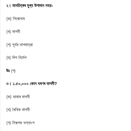
২। মানচিত্ৰৰ মুখ্য উপাদান নহয়-
(ক) শিৰোনাম
(খ) মাপনী
(গ) সূৰ্যৰ তাপমাত্রা
(ঘ) দিশ নির্দেশ
উঃ
(গ)
৩। ১.৫০,০০০ কোন ধৰণৰ মাপনী?
(ক) ভাষাৰ মাপনী
(খ) ৰৈখিক মাপনী
(গ) নিৰূপক ভগ্নাংশ