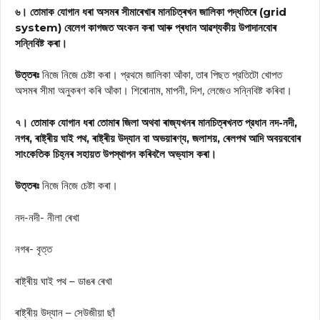
৬। তোমাক যোগান ধৰা অসমৰ সীমাৰেখাৰ মানচিত্ৰখন জালিকা পদ্ধতিৰে (grid
system) বেলেগ কাগজত অংকন কৰা আৰু প্ৰধান আৱশ্যকীয় উপাদানবোৰ
সন্নিবিষ্ট কৰা।
উত্তৰঃ
নিজে নিজে চেষ্টা কৰা। প্রথমে জালিকা আঁকা, তাৰ পিছত প্রতিটো খোপত
অসমৰ সীমা অনুকৰণ কৰি আঁকা। শিৰোনাম, মাপনী, দিশ, লেজেও সন্নিবিষ্ট কৰিবা।
৭। তোমাক যোগান ধৰা তোমাৰ জিলা অথবা ৰাজ্যখনৰ মানচিত্ৰখনত প্রধান নদ-নদী,
নগৰ, ৰাষ্ট্ৰীয় ঘাই পথ, ৰাষ্ট্ৰীয় উদ্যান বা অভয়াৰণ্য, জলাশয়, ৰেলপথ আদি অবয়ববোৰ
সাংকেতিক চিহ্নৰ সহায়ত উপস্থাপন কৰিবলৈ অভ্যাস কৰা।
উত্তৰঃ
নিজে নিজে চেষ্টা কৰা।
নদ-নদী- নীলা ৰেখা
নগৰ- বৃত্ত
ৰাষ্ট্ৰীয় ঘাই পথ – ডাঙৰ ৰেখা
ৰাষ্ট্ৰীয় উদ্যান – সেউজীয়া ছাঁ