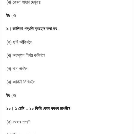
(ঘ) কেৱল পাহাৰ দেখুৱায়
উঃ
(খ)
৯। জালিকা পদ্ধতি ব্যৱহাৰ কৰা হয়-
(ক) ছবি আঁকিবলৈ
(খ) অৱস্থান নির্ণয় কৰিবলৈ
(গ) গান গাবলৈ
(ঘ) কাহিনী লিখিবলৈ
উঃ
(খ)
১০। ১ চেমি = ১০ কিমি কোন ধৰণৰ মাপনী?
(ক) ভাষাৰ মাপনী