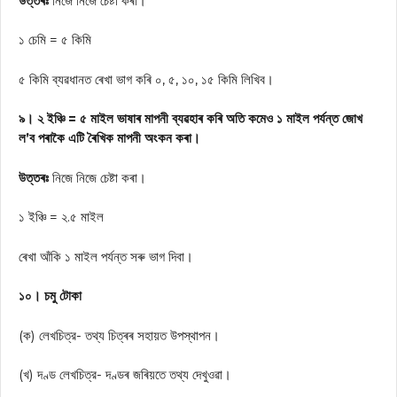
উত্তৰঃ
নিজে নিজে চেষ্টা কৰা।
১ চেমি = ৫ কিমি
৫ কিমি ব্যৱধানত ৰেখা ভাগ কৰি ০, ৫, ১০, ১৫ কিমি লিখিব।
৯। ২ ইঞ্চি = ৫ মাইল ভাষাৰ মাপনী ব্যৱহাৰ কৰি অতি কমেও ১ মাইল পর্যন্ত জোখ
ল’ব পৰাকৈ এটি ৰৈখিক মাপনী অংকন কৰা।
উত্তৰঃ
নিজে নিজে চেষ্টা কৰা।
১ ইঞ্চি = ২.৫ মাইল
ৰেখা আঁকি ১ মাইল পর্যন্ত সৰু ভাগ দিবা।
১০। চমু টোকা
(ক) লেখচিত্র- তথ্য চিত্ৰৰ সহায়ত উপস্থাপন।
(খ) দণ্ড লেখচিত্র- দণ্ডৰ জৰিয়তে তথ্য দেখুওৱা।