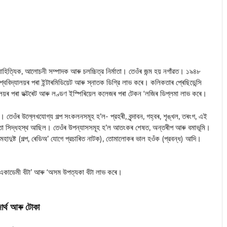
হিত্যিক, আলোচনী সম্পাদক আৰু চলচ্চিত্র নির্মাতা। তেওঁৰ জন্ম হয় নগাঁৱত। ১৯৪৮
বিশ্ববিদ্যালয়ৰ পৰা ইন্টাৰমিডিয়েট আৰু স্নাতক ডিগ্রি লাভ কৰে। কলিকতাৰ প্ৰেছিডেন্সি
দ্যালয়ৰ পৰা ডক্টৰেট আৰু লণ্ডণ ইস্পিৰিয়েল কলেজৰ পৰা টেকন ‘লজিৰ ডিপ্লমা লাভ কৰে।
। তেওঁৰ উল্লেখযোগ্য গল্প সংকলনসমূহ হ’ল- প্রহৰী, বৃন্দাবন, গহ্বৰ, শৃঙ্খল, তৰংগ, এই
াতো সিদ্ধহস্থ আছিল। তেওঁৰ উপন্যাসসমূহ হ’ল আতংকৰ শেষত, অন্তৰীপ আৰু বমাভূমি।
ষ্ট মহাদুষ্ট (গল্প, ৰেডিঅ’ যোগে প্রচাৰিত নাটক), তোমালোকৰ ভাল হওঁক (প্রবন্ধ) আদি।
্য একাডেমী বঁটা’ আৰু ‘অসম উপত্যকা বঁটা লাভ কৰে।
্দার্থ আৰু টোকা