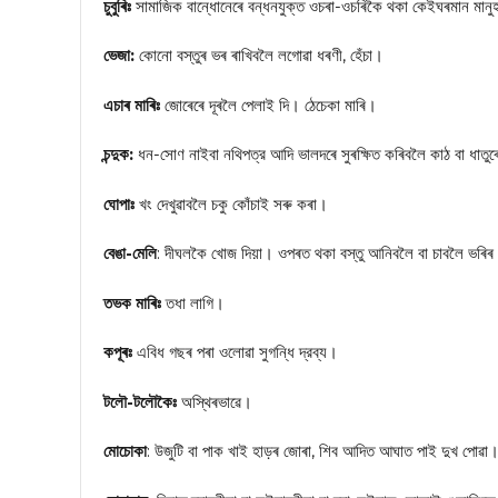
চুবুৰিঃ
সামাজিক বান্ধোনেৰে বন্ধনযুক্ত ওচৰা-ওচৰিকৈ থকা কেইঘৰমান মান
ভেজা:
কোনো বস্তুৰ ভৰ ৰাখিবলৈ লগোৱা ধৰণী, হেঁচা।
এচাৰ মাৰিঃ
জোৰেৰে দূৰলৈ পেলাই দি। ঠেচেকা মাৰি।
চন্দুক:
ধন-সোণ নাইবা নথিপত্র আদি ভালদৰে সুৰক্ষিত কৰিবলৈ কাঠ বা ধাতুৰ
ঘোপাঃ
খং দেখুৱাবলৈ চকু কোঁচাই সৰু কৰা।
বেঙা-মেলি
: দীঘলকৈ খোজ দিয়া। ওপৰত থকা বস্তু আনিবলৈ বা চাবলৈ ভৰিৰ
তভক মাৰিঃ
তধা লাগি।
কপূৰঃ
এবিধ গছৰ পৰা ওলোৱা সুগন্ধি দ্রব্য।
টলৌ-টলৌকৈঃ
অস্থিৰভাৱে।
মোচোকা
: উজুটি বা পাক খাই হাড়ৰ জোৰা, শিব আদিত আঘাত পাই দুখ পোৱা