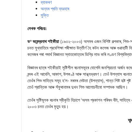
ব্যাকৰণ
অন্যৰ প্ৰতি ব্যৱহাৰ
মুক্তি
লেখক পৰিচয়:
ড° ভবেন্দ্রনাথ শইকীয়া
(১৯৩২-২০০৩) অসমৰ এজন বিশিষ্ট গল্পকাৰ, শিশু-সা
চনত সুখ্যাতিবে প্রবেশিক্ষা পৰীক্ষাত উত্তীর্ণ হৈ কটন কলেজ আৰু গুৱাহাটী 
কলেজৰ পৰা পদার্থ বিজ্ঞানত স্নাতকোত্তৰ ডিগ্রি লাভ কৰি লণ্ডণ বিশ্ববি
বিজ্ঞানৰ ছাত্ৰ শইকীয়াই সৃষ্টিশীল ৰচনাসমূহৰ যোগেদি জনপ্রিয়তা অর্জন কৰে
বন্দৰ এই আবেলি, আকাশ, উপকণ্ঠ আৰু সান্ধ্যভ্রমণ। তেওঁ উপন্যাস ৰচন
তেওঁৰ শিশু সাহিত্য সমূহ হ’ল- মৰমৰ দেউতা (উপন্যাস), শান্ত শিষ্ট হৃষ্ট পৃ
তেওঁ প্রান্তিক আৰু সঁফুৰানামৰ দুখন শিশু আলোচনীবো সম্পাদক আছিল।
তেওঁৰ সৃষ্টিমূলক ৰচনাৰ স্বীকৃতি হিচাপে ‘অসম প্রকাশন পৰিষদ বঁটা, সাহিত
২০০৩ চনত তেওঁৰ মৃত্যু হয়।
শব