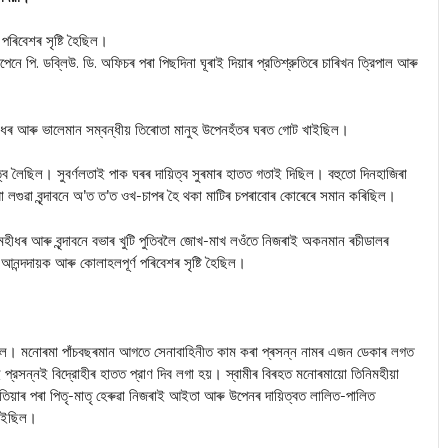
পৰিবেশৰ সৃষ্টি হৈছিল।
 পি. ডব্লিউ. ডি. অফিচৰ পৰা পিছদিনা ঘূৰাই দিয়াৰ প্রতিশ্রুতিৰে চাৰিখন ত্রিপাল আৰু
হীধৰ আৰু ভালেমান সম্বন্ধীয় তিৰোতা মানুহ উপেনহঁতৰ ঘৰত গোট খাইছিল।
ব লৈছিল। সুবৰ্ণলতাই পাক ঘৰৰ দায়িত্ব সুৰমাৰ হাতত গতাই দিছিল। বহুতো দিনহাজিৰা
লগুৱা বৃন্দাবনে অ’ত ত’ত ওখ-চাপৰ হৈ থকা মাটিৰ চপৰাবোৰ কোৰেৰে সমান কৰিছিল।
হীধৰ আৰু বৃন্দাবনে বভাৰ খুটি পুতিবলৈ জোখ-মাখ লওঁতে নিজৰাই অকনমান ৰচীডালৰ
নন্দদায়ক আৰু কোলাহলপূৰ্ণ পৰিবেশৰ সৃষ্টি হৈছিল।
আছিল। মনোৰমা পাঁচবছৰমান আগতে সেনাবাহিনীত কাম কৰা প্ৰসন্ন নামৰ এজন ডেকাৰ লগত
ই প্রসন্নই বিদ্রোহীৰ হাতত প্রাণ দিব লগা হয়। স্বামীৰ বিৰহত মনোৰমায়ো তিনিমহীয়া
িয়াৰ পৰা পিতৃ-মাতৃ হেৰুৱা নিজৰাই আইতা আৰু উপেনৰ দায়িত্বত লালিত-পালিত
নাইছিল।