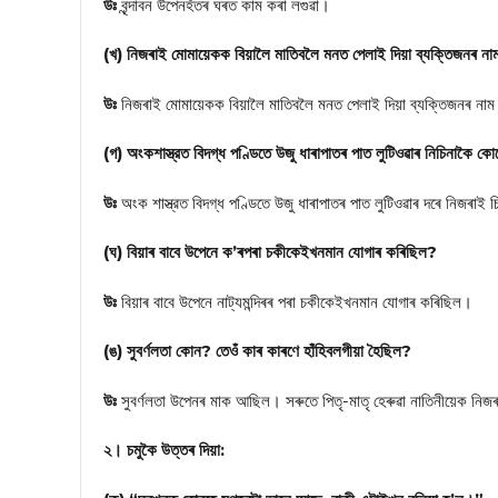
উঃ
বৃন্দাবন উপেনহঁতৰ ঘৰত কাম কৰা লগুৱা।
(খ) নিজৰাই মোমায়েকক বিয়ালৈ মাতিবলৈ মনত পেলাই দিয়া ব্যক্তিজনৰ না
উঃ
নিজৰাই মোমায়েকক বিয়ালৈ মাতিবলৈ মনত পেলাই দিয়া ব্যক্তিজনৰ নাম 
(গ) অংকশাস্ত্রত বিদগ্ধ পণ্ডিতে উজু ধাৰাপাতৰ পাত লুটিওৱাৰ নিচিনাকৈ 
উঃ
অংক শাস্ত্রত বিদগ্ধ পণ্ডিতে উজু ধাৰাপাতৰ পাত লুটিওৱাৰ দৰে নিজৰা
(ঘ) বিয়াৰ বাবে উপেনে ক’ৰপৰা চকীকেইখনমান যোগাৰ কৰিছিল?
উঃ
বিয়াৰ বাবে উপেনে নাট্যমন্দিৰৰ পৰা চকীকেইখনমান যোগাৰ কৰিছিল।
(ঙ) সুবর্ণলতা কোন? তেওঁ কাৰ কাৰণে হাঁহিবলগীয়া হৈছিল?
উঃ
সুবর্ণলতা উপেনৰ মাক আছিল। সৰুতে পিতৃ-মাতৃ হেৰুৱা নাতিনীয়েক নিজৰ
২। চমুকৈ উত্তৰ দিয়া: