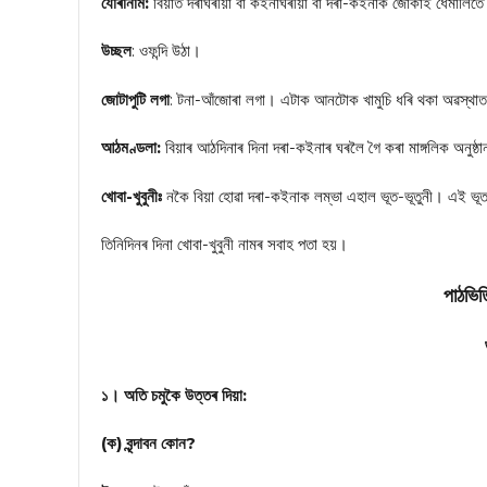
যোৰানাম:
বিয়াত দৰাঘৰীয়া বা কইনাঘৰীয়া বা দৰা-কইনাক জোকাই ধেমালিতে 
উচ্ছল
: ওফন্দি উঠা।
জোটাপুটি লগা
: টনা-আঁজোৰা লগা। এটাক আনটোক খামুচি ধৰি থকা অৱস্থাত
আঠমণ্ডলা:
বিয়াৰ আঠদিনাৰ দিনা দৰা-কইনাৰ ঘৰলৈ গৈ কৰা মাঙ্গলিক অনুষ্ঠ
খোবা-খুবুনীঃ
নকৈ বিয়া হোৱা দৰা-কইনাক লম্ভা এহাল ভূত-ভূতুনী। এই ভূত-
তিনিদিনৰ দিনা খোবা-খুবুনী নামৰ সবাহ পতা হয়।
পাঠভিত
১। অতি চমুকৈ উত্তৰ দিয়া:
(ক) বৃন্দাবন কোন?