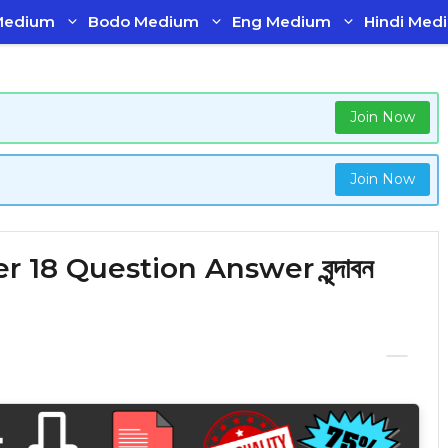
Medium
Bodo Medium
Eng Medium
Hindi Med
Join Now
Join Now
18 Question Answer বৃন্দাবন