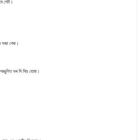
ুহৰ গোট।
ে সজা পেৰা।
 আঙুলিত ভৰ দি থিয় হোৱা।
।