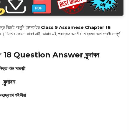
তে নিচ্ছই আপুনি ইন্টাৰনেটত
Class 9 Assamese Chapter 18
চিন্তাৰ কোনো কাৰণ নাই, আমাৰ এই প্রবন্ধত অসমীয়া মাধ্যমৰ নৱম শ্ৰেণী সম্পূৰ্ণ
8 Question Answer বৃন্দাবন
িক্ত পঠন সামগ্রী
বৃন্দাবন
ভবেন্দ্রনাথ শইকীয়া