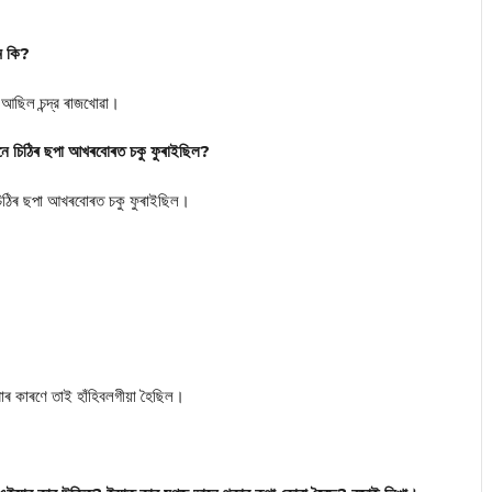
ম কি?
আছিল চন্দ্র ৰাজখোৱা।
কোনে চিঠিৰ ছপা আখৰবোৰত চকু ফুৰাইছিল?
ই চিঠিৰ ছপা আখৰবোৰত চকু ফুৰাইছিল।
াৰ কাৰণে তাই হাঁহিবলগীয়া হৈছিল।