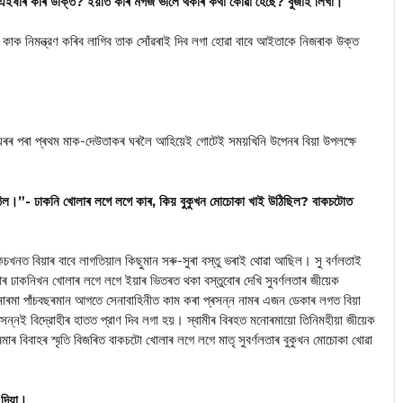
ইষাৰ কাৰ উক্তি? ইয়াত কাৰ মগজ ভালে থকাৰ কথা কোৱা হৈছে? বুজাই লিখা।
কাক নিমন্ত্রণ কৰিব লাগিব তাক সোঁৱৰাই দিব লগা হোৱা বাবে আইতাকে নিজৰাক উক্ত
ঘৰৰ পৰা প্ৰথম মাক-দেউতাকৰ ঘৰলৈ আহিয়েই গোটেই সময়খিনি উপেনৰ বিয়া উপলক্ষে
ঠিল।”- ঢাকনি খোলাৰ লগে লগে কাৰ, কিয় বুকুখন মোচোকা খাই উঠিছিল? বাকচটোত
খনত বিয়াৰ বাবে লাগতিয়াল কিছুমান সৰু-সুৰা বস্তু ভৰাই থোৱা আছিল। সু বৰ্ণলতাই
 ঢাকনিখন খোলাৰ লগে লগে ইয়াৰ ভিতৰত থকা বস্তুবোৰ দেখি সুবর্ণলতাৰ জীয়েক
োৰমা পাঁচবছৰমান আগতে সেনাবাহিনীত কাম কৰা প্ৰসন্ন নামৰ এজন ডেকাৰ লগত বিয়া
্রসন্নই বিদ্রোহীৰ হাতত প্রাণ দিব লগা হয়। স্বামীৰ বিৰহত মনোৰমায়ো তিনিমহীয়া জীয়েক
 বিবাহৰ স্মৃতি বিজৰিত বাকচটো খোলাৰ লগে লগে মাতৃ সুবর্ণলতাৰ বুকুখন মোচোকা খোৱা
 দিয়া।