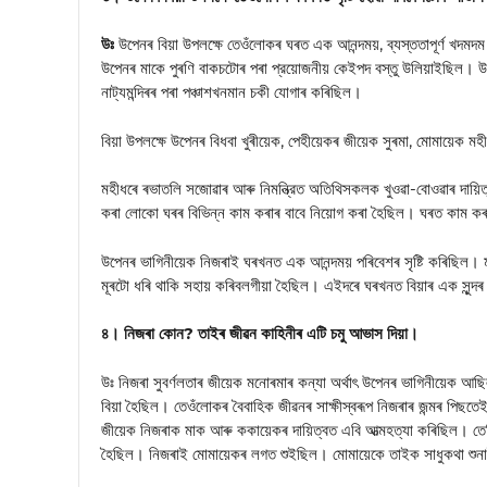
উঃ
উপেনৰ বিয়া উপলক্ষে তেওঁলোকৰ ঘৰত এক আনন্দময়, ব্যস্ততাপূর্ণ খদমদম 
উপেনৰ মাকে পুৰণি বাকচটোৰ পৰা প্রয়োজনীয় কেইপদ বস্তু উলিয়াইছিল। উপেনে
নাট্যমন্দিৰৰ পৰা পঞ্চাশখনমান চকী যোগাৰ কৰিছিল।
বিয়া উপলক্ষে উপেনৰ বিধবা খুৰীয়েক, পেহীয়েকৰ জীয়েক সুৰমা, মোমায়েক ম
মহীধৰে ৰভাতলি সজোৱাৰ আৰু নিমন্ত্রিত অতিথিসকলক খুওৱা-বোওৱাৰ দায়িত্
কৰা লোকো ঘৰৰ বিভিন্ন কাম কৰাৰ বাবে নিয়োগ কৰা হৈছিল। ঘৰত কাম কৰা 
উপেনৰ ভাগিনীয়েক নিজৰাই ঘৰখনত এক আনন্দময় পৰিবেশৰ সৃষ্টি কৰিছিল। ম
মূৰটো ধৰি থাকি সহায় কৰিবলগীয়া হৈছিল। এইদৰে ঘৰখনত বিয়াৰ এক সুন্দৰ আ
৪। নিজৰা কোন? তাইৰ জীৱন কাহিনীৰ এটি চমু আভাস দিয়া।
উঃ নিজৰা সুবর্ণলতাৰ জীয়েক মনোৰমাৰ কন্যা অর্থাৎ উপেনৰ ভাগিনীয়েক 
বিয়া হৈছিল। তেওঁলোকৰ বৈবাহিক জীৱনৰ সাক্ষীস্বৰূপ নিজৰাৰ জন্মৰ পিছতে
জীয়েক নিজৰাক মাক আৰু ককায়েকৰ দায়িত্বত এবি আত্মহত্যা কৰিছিল। তেত
হৈছিল। নিজৰাই মোমায়েকৰ লগত শুইছিল। মোমায়েকে তাইক সাধুকথা শু