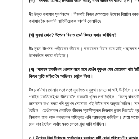
(ক) “ঘৰখনত তোৰহে মগজটো ভালে আছে, বাকী এটাইখন বলিয়া হ’ল।”- এ
উঃ
উক্ত কথাষাৰ সুবর্ণলতাৰ। নিজৰাই নিজৰ মোমায়েক উপেনৰ বিয়ালৈ কাক 
কথাষাৰ কৈ বনমানি নাতিনীয়েকক ভালৰি বোলাইছে।
(খ) সুৰমা কোন? উপেনৰ বিয়াত তেওঁ কিদৰে সহায় কৰিছিল?
উঃ
সুৰমা উপেনৰ পেহীয়েকৰ জীয়েক। ককায়েকৰ বিয়াৰ বাবে তাই শাহুয়েকৰ 
উপেনহঁতৰ ঘৰতে কটাইছে।
(গ) “বাকচৰ ঢাকনিখন খোলাৰ লগে লগে তেওঁৰ বুকুখন যেন মোচোকা খাই উ
কিহৰ স্মৃতি জড়িত হৈ আছিল? চমুকৈ লিখা।
উঃ
ঢাকনিখন খোলাৰ লগে লগে সুবর্ণলতাৰ বুকুখন মোচোকা খাই উঠিছিল। বাকচ
শৰাইৰ ঢাকনিকেইখন উলিয়াবলৈ বাকচটো খুলিব লগা হৈছিল। কিন্তু বাকচটোৰ
মনোৰমাৰ কথা মনত পৰি বুকুখন মোচোকা খাই উঠাৰ দৰে অনুভৱ হৈছিল। মন
হৈছিল। তেওঁলোকৰ বৈবাহিক জীৱনৰ স্বাক্ষীস্বৰূপ নিজৰাৰ জন্মৰ পিছতেই প
নিজৰাক মাক আৰু ককয়েকৰ দায়িত্বত এৰি আত্মহত্যা কৰিছিল। সেয়ে মনোৰমাৰ
যেন ভাব হৈছিল অর্থাৎ মনত শোকে খুন্দা মাৰি ধৰিছিল।
৩। উপেনৰ বিয়া উপলক্ষে তেওঁলোকৰ ঘৰখনত সৃষ্টি হোৱা পৰিবেশটোৰ আভাস