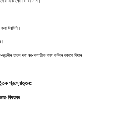
গোৱা এক শ্ৰেণীৰ বিয়ানাম।
 কৰা টনাটনি।
ান।
ভূতনীৰ হাতৰ পৰা নৱ-দম্পতীক ৰক্ষা কৰিবৰ কাৰণে বিয়াৰ
্তিক প্রশ্নোত্তৰ:
ভাৱ-বিষয়কঃ