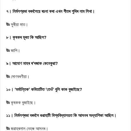
৭। নিৰ্মলপ্রভা বৰদলৈয়ে ৰচনা কৰা এখন গীতৰ পুথিৰ নাম লিখা।
উঃ
সুৰীয়া মাত।
৮। কৃষকৰ মূৰত কি আছিল?
উঃ
জাপি।
৯। আঘোণ মাহৰ ৰ’দজাক কেনেকুৱা?
উঃ
সোণবৰণীয়া।
১০। ‘মর্মান্তিক’ কবিতাটিত ‘তেওঁ’ বুলি কাক বুজাইছে?
উঃ
কৃষকক বুজাইছে।
১১। নিৰ্মলপ্ৰভা বৰদলৈ গুৱাহাটী বিশ্ববিদ্যালয়ত কি আসনৰ অধ্যাপিকা আছিল।
উঃ
জৱাহৰলাল নেহৰু আসনৰ।