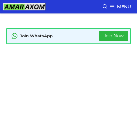
Skip
MENU
to
content
Join Now
Join WhatsApp