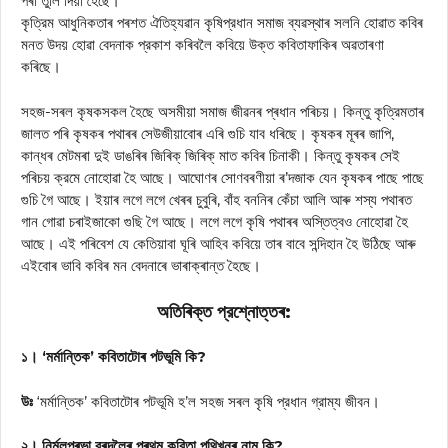
পৰা তুলি দিয়া হৈছে।
কৃত্রিম আধুনিকতাৰ পৰশত ঐতিহ্যৱান কৃষিপ্রধান সমাজ ব্যৱস্থাৰ সলনি হোৱাত কবিৰ
মনত উদয় হোৱা বেদনাক প্রকাশ কৰিবলৈ কবিয়ে উক্ত কবিতাফাকিৰ অৱতাৰণা
কৰিছে।
সহজ-সৰল কৃষকসকল হৈছে অসমীয়া সমাজ জীৱনৰ প্ৰধান পৰিচয়। কিন্তু কৃত্রিমতাৰ
জালত পৰি কৃষকৰ পথাৰৰ সেউজীয়াবোৰ এৰি গুচি যাব ধৰিছে। কৃষকৰ মূৰৰ জাপি,
কান্ধৰ মেটমৰা দুই ডাঙৰিৰ জিৰিক্ জিৰিক্‌ মাত কবিৰ চিনাকী। কিন্তু কৃষকৰ সেই
পৰিচয় ক্রমে নোহোৱা হৈ আছে। আঘোণৰ সোণবৰণীয়া ৰ’দজাক যেন কৃষকৰ পাছে পাছে
গুচি গৈ আছে। ইয়াৰ লগে লগে খেৰৰ চুবুৰি, বাঁহ বননিৰ কেঁচা আলি আৰু শস্য পথাৰত
গান গোৱা চৰাইজাকো গুছি গৈ আছে। লগে লগে কৃষি পথাৰৰ অস্তিত্বও নোহোৱা হৈ
আছে। এই পৰিবেশ যে কেতিয়াবা ঘূৰি আহিব কবিয়ে তাৰ বাবে সন্দিহান হৈ উঠিছে আৰু
এইবোৰ ভাবি কবিৰ মন বেদনাৰে ভাৰাক্ৰান্ত হৈছে।
অতিৰিক্ত প্রশ্নোত্তৰ:
১। ‘মর্মান্তিক’ কবিতাটোৰ পটভূমি কি?
উঃ
‘মর্মান্তিক’ কবিতাটোৰ পটভূমি হ’ল সহজ সৰল কৃষি প্রধান গ্রাম্য জীবন।
২। নিৰ্মলপ্ৰভা বৰদলৈৰ প্ৰথম কবিতা পুথিখনৰ নাম কি?