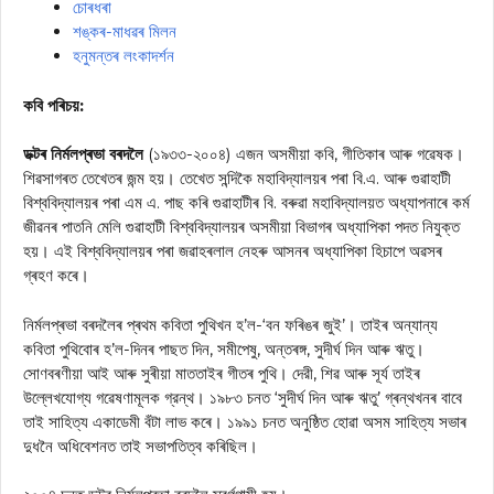
চোৰধৰা
শঙ্কৰ-মাধৱৰ মিলন
হনুমন্তৰ লংকাদৰ্শন
কবি পৰিচয়:
ডক্টৰ নিৰ্মলপ্ৰভা বৰদলৈ
(১৯৩৩-২০০৪) এজন অসমীয়া কবি, গীতিকাৰ আৰু গৱেষক।
শিৱসাগৰত তেখেতৰ জন্ম হয়। তেখেত সন্দিকৈ মহাবিদ্যালয়ৰ পৰা বি.এ. আৰু গুৱাহাটী
বিশ্ববিদ্যালয়ৰ পৰা এম এ. পাছ কৰি গুৱাহাটীৰ বি. বৰুৱা মহাবিদ্যালয়ত অধ্যাপনাৰে কৰ্ম
জীৱনৰ পাতনি মেলি গুৱাহাটী বিশ্ববিদ্যালয়ৰ অসমীয়া বিভাগৰ অধ্যাপিকা পদত নিযুক্ত
হয়। এই বিশ্ববিদ্যালয়ৰ পৰা জৱাহৰলাল নেহৰু আসনৰ অধ্যাপিকা হিচাপে অৱসৰ
গ্ৰহণ কৰে।
নিৰ্মলপ্ৰভা বৰদলৈৰ প্ৰথম কবিতা পুথিখন হ’ল-‘বন ফৰিঙৰ জুই’। তাইৰ অন্যান্য
কবিতা পুথিবোৰ হ’ল-দিনৰ পাছত দিন, সমীপেষু, অন্তৰঙ্গ, সুদীর্ঘ দিন আৰু ঋতু।
সোণবৰণীয়া আই আৰু সুৰীয়া মাততাইৰ গীতৰ পুথি। দেরী, শিৱ আৰু সূর্য তাইৰ
উল্লেখযোগ্য গৱেষণামূলক গ্রন্থ। ১৯৮৩ চনত ‘সুদীর্ঘ দিন আৰু ঋতু’ গ্ৰন্থখনৰ বাবে
তাই সাহিত্য একাডেমী বঁটা লাভ কৰে। ১৯৯১ চনত অনুষ্ঠিত হোৱা অসম সাহিত্য সভাৰ
দুধনৈ অধিবেশনত তাই সভাপতিত্ব কৰিছিল।