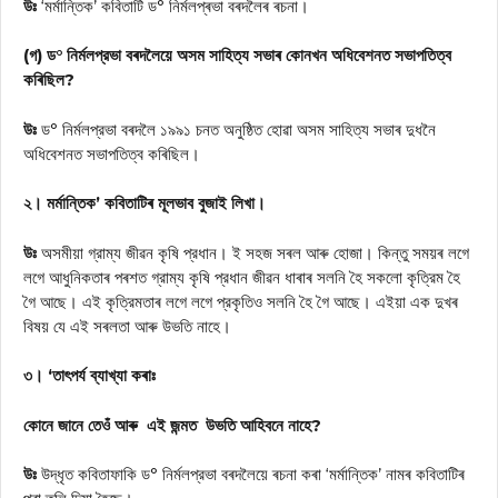
উঃ
‘মর্মান্তিক’ কবিতাটি ড° নিৰ্মলপ্ৰভা বৰদলৈৰ ৰচনা।
(গ) ড° নিৰ্মলপ্রভা বৰদলৈয়ে অসম সাহিত্য সভাৰ কোনখন অধিবেশনত সভাপতিত্ব
কৰিছিল?
উঃ
ড° নিৰ্মলপ্রভা বৰদলৈ ১৯৯১ চনত অনুষ্ঠিত হোৱা অসম সাহিত্য সভাৰ দুধনৈ
অধিবেশনত সভাপতিত্ব কৰিছিল।
২। মর্মান্তিক’ কবিতাটিৰ মূলভাব বুজাই লিখা।
উঃ
অসমীয়া গ্রাম্য জীৱন কৃষি প্রধান। ই সহজ সৰল আৰু হোজা। কিন্তু সময়ৰ লগে
লগে আধুনিকতাৰ পৰশত গ্রাম্য কৃষি প্রধান জীৱন ধাৰাৰ সলনি হৈ সকলো কৃত্রিম হৈ
গৈ আছে। এই কৃত্রিমতাৰ লগে লগে প্রকৃতিও সলনি হৈ গৈ আছে। এইয়া এক দুখৰ
বিষয় যে এই সৰলতা আৰু উভতি নাহে।
৩। ‘তাৎপর্য ব্যাখ্যা কৰাঃ
কোনে জানে তেওঁ আৰু এই জন্মত উভতি আহিবনে নাহে?
উঃ
উদ্ধৃত কবিতাফাকি ড° নিৰ্মলপ্রভা বৰদলৈয়ে ৰচনা কৰা ‘মর্মান্তিক’ নামৰ কবিতাটিৰ