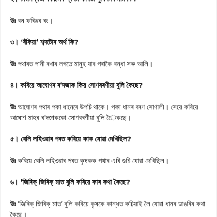
উঃ
বন ফৰিঙৰ ৰং।
৩। ‘বঁকিয়া’ শব্দটোৰ অৰ্থ কি?
উঃ
পথাৰত পানী ৰখাৰ লগতে মানুহ যাব পৰাকৈ বন্ধা সৰু আলি।
৪। কবিয়ে আঘোণৰ ৰ’দজাক কিয় সোণবৰণীয়া বুলি কৈছে?
উঃ
আঘোণৰ পথাৰ পকা ধানেৰে উপচি থাকে। পকা ধানৰ বৰণ সোণালী। সেয়ে কবিয়ে
আঘোণ মাহৰ ৰ’দজাককো সোণবৰণীয়া বুলি ৈেকছে।
৫। বেলি লহিওৱাৰ পৰত কবিয়ে কাক যোৱা দেখিছিল?
উঃ
কবিয়ে বেলি লহিওৱাৰ পৰত কৃষকক পথাৰ এৰি গুচি যোৱা দেখিছিল।
৬। ‘জিৰিক্ জিৰিক্ মাত বুলি কবিয়ে কাৰ কথা কৈছে?
উঃ
‘জিৰিক্ জিৰিক্ মাত’ বুলি কবিয়ে কৃষকে কান্ধত কঢ়িয়াই লৈ যোৱা ধানৰ ডাঙৰিৰ কথা
কৈছে।