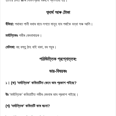
২০০৪ চনত ডক্টৰ নিৰ্মলপ্রভা বৰদলৈ স্বর্গগামী হয়।
শব্দার্থ আৰু টোকা
বঁকিয়া:
পথাৰত পানী ৰখাৰ বাবে লগতে মানুহ যাব পৰাকৈ বন্ধা সৰু আলি।
মর্মান্তিকঃ
গভীৰ বেদনাদায়ক।
মেটমৰা:
বহু বস্তু ঠাহ খাই থকা, বৰ গধুৰ।
পাঠভিত্তিক প্রশ্নোত্তৰ:
ভার-বিষয়কঃ
১। (ক) ‘মর্মান্তিক’ কবিতাটিত কেনে ভাব প্রকাশ পাইছে?
উঃ
‘মর্মান্তিক’ কবিতাটিত গভীৰ বেদনাৰ ভাব প্রকাশ পাইছে।
(খ) ‘মর্মান্তিক’ কবিতাটি কাৰ ৰচনা?