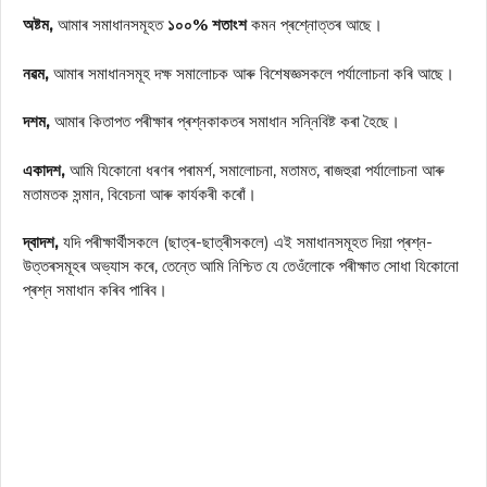
অষ্টম,
আমাৰ সমাধানসমূহত
১০০% শতাংশ
কমন প্ৰশ্নোত্তৰ আছে।
নৱম,
আমাৰ সমাধানসমূহ দক্ষ সমালোচক আৰু বিশেষজ্ঞসকলে পৰ্যালোচনা কৰি আছে।
দশম,
আমাৰ কিতাপত পৰীক্ষাৰ প্ৰশ্নকাকতৰ সমাধান সন্নিবিষ্ট কৰা হৈছে।
একাদশ,
আমি যিকোনো ধৰণৰ পৰামৰ্শ, সমালোচনা, মতামত, ৰাজহুৱা পৰ্যালোচনা আৰু
মতামতক সন্মান, বিবেচনা আৰু কাৰ্যকৰী কৰোঁ।
দ্বাদশ,
যদি পৰীক্ষাৰ্থীসকলে (ছাত্ৰ-ছাত্ৰীসকলে) এই সমাধানসমূহত দিয়া প্ৰশ্ন-
উত্তৰসমূহৰ অভ্যাস কৰে, তেন্তে আমি নিশ্চিত যে তেওঁলোকে পৰীক্ষাত সোধা যিকোনো
প্ৰশ্ন সমাধান কৰিব পাৰিব।