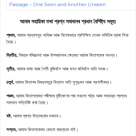
Passage – One Seen and Another Unseen
আমাৰ সহায়িকা তথা প্রশ্ন সমাধানৰ প্রধান বৈশিষ্ট্য সমূহ:
প্ৰথম,
আমাৰ গ্ৰন্থসমূহ অভিজ্ঞ আৰু বিশেষভাৱে প্ৰশিক্ষিত লেখক সমিতিৰ দ্বাৰা লিখা
হৈছে।
দ্বিতীয়,
বিষয়ৰ পৰিকল্পনা আৰু উপস্থাপনৰ ক্ষেত্ৰত আমাৰ কিতাপবোৰ অনন্য।
তৃতীয়,
আমাৰ ভাষা আৰু শৈলী বুজিবলৈ আৰু মনত ৰাখিবলৈ অতি সহজ।
চতুৰ্থ,
আমাৰ কিতাপৰ বিষয়বস্তুৰ বিন্যাস অতি সুশৃঙ্খল আৰু প্ৰণালীবদ্ধ।
পঞ্চম,
আমাৰ কিতাপবোৰত পৰীক্ষাৰ দৃষ্টিকোণৰ পৰা সকলো পাঠ্য আৰু সম্ভাৱ্য প্ৰশ্নৰ
সমাধান সন্নিবিষ্ট কৰা হৈছে।
ষষ্ট,
আমাৰ প্ৰশ্ন-উত্তৰবোৰ যথাযথ।
সপ্তম,
আমাৰ কিতাপবোৰত কোনো বাহুল্যতা নাই।