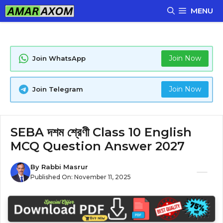
Skip
MENU
to
content
Join Now
Join WhatsApp
Join Now
Join Telegram
SEBA দশম শ্রেণী Class 10 English
MCQ Question Answer 2027
By
Rabbi Masrur
Published On:
November 11, 2025