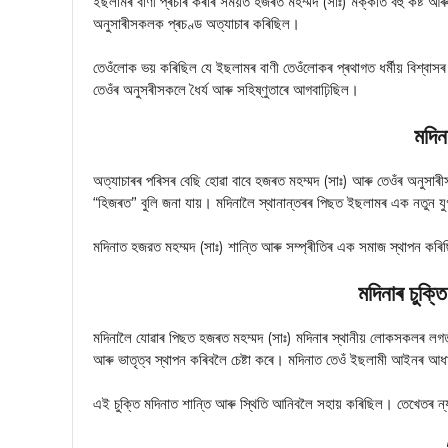
ইছলামৰ বাণী প্ৰচাৰ কৰাৰ সময়ত হজৰত মহম্মদ (সাঃ) মক্কাত বহু কষ্ট আৰু 
অনুসাৰীসকলক প্ৰচণ্ড অত্যাচাৰ কৰিছিল।
তেওঁলোক ভয় কৰিছিল যে ইছলামৰ বাণী তেওঁলোকৰ প্ৰথাগত ধৰ্মীয় বিশ্বাস
তেওঁৰ অনুসৰীসকলে ধৈৰ্য আৰু সহিষ্ণুতাৰে আগবাঢ়িছিল।
মদিন
অত্যাচাৰৰ পৰিসৰ বেছি হোৱা বাবে হজৰত মহম্মদ (সাঃ) আৰু তেওঁৰ অনুসাৰীস
“হিজৰত” বুলি জনা যায়। মদিনালৈ স্থানান্তৰৰ পিছত ইছলামৰ এক নতুন 
মদিনাত হজরত মহম্মদ (সাঃ) শান্তি আৰু সম্প্ৰীতিৰ এক সমাজ স্থাপন কৰি
মদিনাৰ চুক্
মদিনালৈ যোৱাৰ পিছত হজৰত মহম্মদ (সাঃ) মদিনাৰ স্থানীয় লোকসকলৰ লগ
আৰু ভাতৃত্ব স্থাপন কৰিবলৈ চেষ্টা কৰে। মদিনাত তেওঁ ইছলামী আইনৰ
এই চুক্তি মদিনাত শান্তি আৰু স্থিতি আনিবলৈ সহায় কৰিছিল। তেখেতৰ ন্য