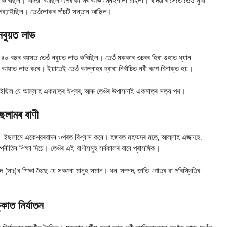
়া কৰিছিল। খদিজা আছিল এগৰাকী সৎ আৰু স্নেহশীলা মহিলা। খদিজাৰ সৈতে তেওঁ সুখী
গবঢ়াইছিল। তেওঁলোকৰ পাঁচটি সন্তান আছিল।
নবুয়ত লাভ
 ৪০ বছৰ বয়সত তেওঁ নবুয়ত লাভ কৰিছিল। তেওঁ মক্কাৰ ওচৰৰ হিৰা গুহাত ধ্যান
য়াত লাভ কৰে। ইয়াতেই তেওঁ আল্লাহৰ দ্বাৰা নিৰ্বাচিত নবী ৰূপে চিনাক্ত হয়।
জাইছিল যে আল্লাহ একমাত্ৰ ঈশ্বৰ, আৰু তেওঁৰ উপাসনাই একমাত্ৰ সত্য পথ।
ছলামৰ বাণী
য়। ইছলামে একেশ্বৰবাদৰ ওপৰত বিশ্বাস কৰে। হজরত মহম্মদৰ মতে, আল্লাহ এজনহে,
প্ৰীতিৰ শিক্ষা দিয়ে। তেওঁৰ এই বাণীসমূহ সৰ্বকালৰ বাবে প্ৰাসঙ্গিক।
(সাঃ)ৰ শিক্ষা হৈছে যে সকলো মানুহ সমান। ধন-সম্পদ, জাতি-গোত্ৰ বা পৰিস্থিতিৰ
কাত নিৰ্যাতন