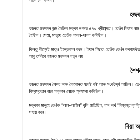
আলোচনা কৰিম।
হজৰত
হজৰত মহম্মদৰ জন্ম হৈছিল মক্কা নগৰত ৫৭০ খ্ৰীষ্টাব্দত। তেওঁৰ পিতাৰ ন
হৈছিল। সেয়ে, মাতৃয়ে তেওঁক লালন-পালন কৰিছিল।
কিন্তু শীঘ্ৰেই মাতৃও ইন্তেকাল কৰে। ইয়াৰ পিছত, তেওঁক তেওঁৰ ককাদেউতা
আবু তালিবে হজৰত মহম্মদৰ যত্ন লয়।
শৈশ
হজৰত মহম্মদৰ শৈশৱ আৰু কৈশোৰত যথেষ্ট কষ্ট আৰু সংকটপূর্ণ আছিল। তে
বিশ্বস্ততাৰ বাবে মক্কাৰ লোকে প্ৰশংসা কৰিছিল।
মক্কাৰ মানুহে তেওঁক “আল-আমিন” বুলি মাতিছিল, যাৰ অৰ্থ “বিশ্বস্ত ব্যক
সহায় কৰে।
বিয়া 