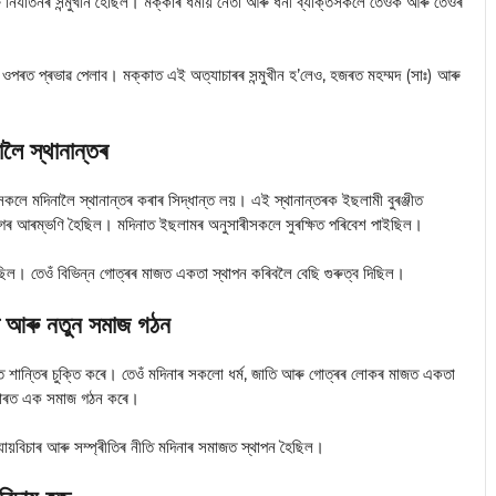
নিৰ্যাতনৰ সন্মুখীন হৈছিল। মক্কাৰ ধৰ্মীয় নেতা আৰু ধনী ব্যক্তিসকলে তেওঁক আৰু তেওঁৰ
ৰ ওপৰত প্ৰভাৱ পেলাব। মক্কাত এই অত্যাচাৰৰ সন্মুখীন হ’লেও, হজৰত মহম্মদ (সাঃ) আৰু
ালৈ স্থানান্তৰ
কলে মদিনালৈ স্থানান্তৰ কৰাৰ সিদ্ধান্ত লয়। এই স্থানান্তৰক ইছলামী বুৰঞ্জীত
যুগৰ আৰম্ভণি হৈছিল। মদিনাত ইছলামৰ অনুসাৰীসকলে সুৰক্ষিত পৰিবেশ পাইছিল।
ছিল। তেওঁ বিভিন্ন গোত্ৰৰ মাজত একতা স্থাপন কৰিবলৈ বেছি গুৰুত্ব দিছিল।
তি আৰু নতুন সমাজ গঠন
ত শান্তিৰ চুক্তি কৰে। তেওঁ মদিনাৰ সকলো ধৰ্ম, জাতি আৰু গোত্ৰৰ লোকৰ মাজত একতা
 আধাৰত এক সমাজ গঠন কৰে।
ায়বিচাৰ আৰু সম্প্ৰীতিৰ নীতি মদিনাৰ সমাজত স্থাপন হৈছিল।