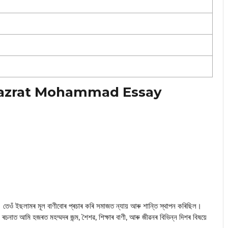
ৰচনা Hazrat Mohammad Essay
ৰণ। তেওঁ ইছলামৰ মূল বাণীবোৰ প্ৰচাৰ কৰি সমাজত ন্যায় আৰু শান্তি স্থাপন কৰিছিল।
চনাত আমি হজৰত মহম্মদৰ জন্ম, শৈশৱ, শিক্ষাৰ বাণী, আৰু জীৱনৰ বিভিন্ন দিশৰ বিষয়ে