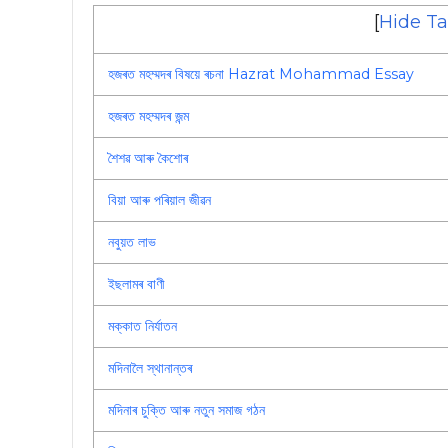
[
Hide Ta
হজৰত মহম্মদৰ বিষয়ে ৰচনা Hazrat Mohammad Essay
হজৰত মহম্মদৰ জন্ম
শৈশৱ আৰু কৈশোৰ
বিয়া আৰু পৰিয়াল জীৱন
নবুয়ত লাভ
ইছলামৰ বাণী
মক্কাত নিৰ্যাতন
মদিনালৈ স্থানান্তৰ
মদিনাৰ চুক্তি আৰু নতুন সমাজ গঠন