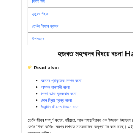
বিদায় হজ
মৃত্যুৰ পিছত
তেওঁৰ শিক্ষাৰ প্ৰভাব
উপসংহাৰ
হজৰত মহম্মদৰ বিষয়ে 
Read also:
অসমৰ প্ৰাকৃতিক সম্পদ ৰচনা
অসমৰ বানপানী ৰচনা
শিক্ষা আৰু মূল্যবোধ ৰচনা
মোৰ প্ৰিয় গ্রন্থ ৰচনা
দৈনন্দিন জীৱনত বিজ্ঞান ৰচনা
তেওঁৰ জীৱন সম্পূৰ্ণ সততা, ধৰ্মীয়তা, আৰু ন্যায়বিচাৰৰ এক উজ্জ্বল উদাহ
তেওঁৰ শিক্ষা আজিও সমগ্ৰ বিশ্বতে মানৱজাতিক অনুপ্ৰাণিত কৰি আছে। এই ৰ