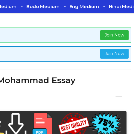
Medium
Bodo Medium
Eng Medium
Hindi Med
Join Now
Join Now
azrat Mohammad Essay