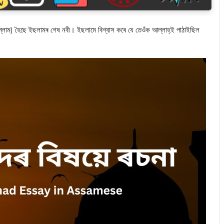
াল্লাম) হৈছে ইছলামৰ শেষ নবী। ইছলামে বিশ্বাস কৰে যে তেওঁক আল্লাহ্‌ই পাঠাইছিল