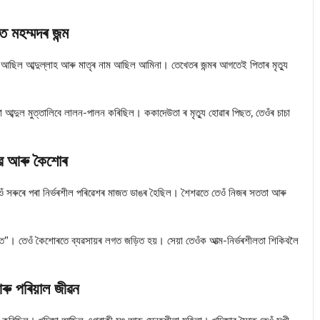
 মহম্মদৰ জন্ম
াম আছিল আব্দুল্লাহ আৰু মাতৃৰ নাম আছিল আমিনা। তেখেতৰ জন্মৰ আগতেই পিতাৰ মৃত্যু
 আব্দুল মুত্তালিবে লালন-পালন কৰিছিল। ককাদেউতা ৰ মৃত্যু হোৱাৰ পিছত, তেওঁৰ চাচা
ৱ আৰু কৈশোৰ
ওঁ সৰুৰে পৰা নিৰ্ভৰশীল পৰিৱেশৰ মাজত ডাঙৰ হৈছিল। শৈশৱতে তেওঁ নিজৰ সততা আৰু
্তি”। তেওঁ কৈশোৰতে ব্যৱসায়ৰ লগত জড়িত হয়। সেয়া তেওঁক আত্ম-নিৰ্ভৰশীলতা শিকিবলৈ
আৰু পৰিয়াল জীৱন