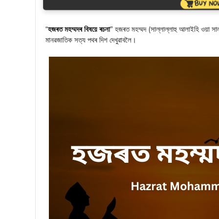
“
হজৰত মহম্মদৰ বিষয়ে ৰচনা
” হজৰত মহম্মদ (সাল্লাল্লাহু আলাইহি ওয়া স
মানৱজাতিক সত্য পথৰ দিশ দেখুৱাবলৈ।