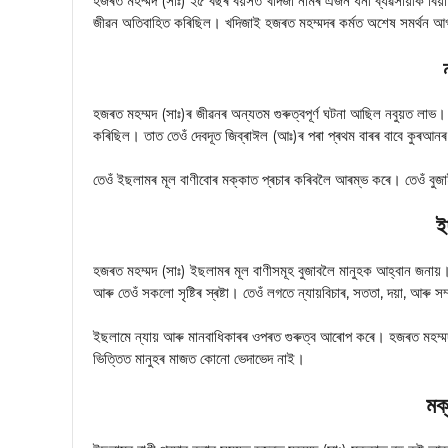
হজৰত মহম্মদ (সাঃ) ২৫ বছৰ বয়সত খদিজা নামৰ এজন ধনী ব্যৱসায়ীক বিয
জীৱন অতিবাহিত কৰিছিল। খদিজাই হজৰত মহম্মদৰ কৰ্মত অশেষ সমৰ্থন আ
হজৰত মহম্মদ (সাঃ)ৰ জীৱনৰ অন্যতম গুৰুত্বপূর্ণ ঘটনা আছিল নবুয়ত লাভ।
কৰিছিল। তাত তেওঁ দেবদূত জিব্ৰাঈল (আঃ)ৰ পৰা প্ৰথম বাৰৰ বাবে কুৰআনৰ আ
তেওঁ ইছলামৰ মূল বাণীবোৰ মক্কাত প্ৰচাৰ কৰিবলৈ আৰম্ভ কৰে। তেওঁ বু
ই
হজৰত মহম্মদ (সাঃ) ইছলামৰ মূল বাণীসমূহ বুজাবলৈ মানুহক আহ্বান জনা
আৰু তেওঁ সকলো সৃষ্টিৰ স্ৰষ্টা। তেওঁ লগতে ন্যায়বিচাৰ, সততা, দয়া, আৰু সম্
ইছলামে ন্যায় আৰু মানবাধিকাৰৰ ওপৰত গুৰুত্ব আৰোপ কৰে। হজৰত মহম্মদ 
ভিত্তিত মানুহৰ মাজত কোনো ভেদাভেদ নাই।
মক্