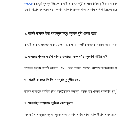
গণতন্ত্ৰ
ৰ চতুৰ্থ স্তম্ভ হিচাপে বাতৰি কাকতৰ ভূমিকা অপৰিসীম। ইয়াৰ মাধ
হয়। বাতৰি কাকতৰ সঁচা সংবাদ আৰু নিরপেক্ষ খবৰ যোগান ধৰি গণতন্ত্ৰৰ ম
১. বাতৰি কাকত কিয় গণতন্ত্ৰৰ চতুৰ্থ স্তম্ভ বুলি কোৱা হয়?
বাতৰি কাকত সমাজৰ খবৰ যোগান ধৰে আৰু নাগৰিকসকলক সজাগ কৰে, সেয়া কাৰ
২. ভাৰতত প্ৰথম বাতৰি কাকত কেতিয়া আৰু ক’ত প্ৰকাশ পাইছিল?
ভাৰতত প্ৰথম বাতৰি কাকত ১৭৮০ চনত ‘বেঙ্গল গেজেট’ নামেৰে কলকাতাত প
৩. বাতৰি কাকতে কি কি সমস্যাৰ সন্মুখীন হয়?
বাতৰি কাকতে ৰাষ্ট্ৰীয় চাপ, অৰ্থনৈতিক সমস্যা, আৰু ভুল খবৰৰ সমস্যাৰ সন্মু
৪. অনলাইন মাধ্যমৰ ভুমিকা কেনেকুৱা?
অনলাইন মাধ্যমৰ দ্বাৰা দ্রুত খবৰ যোগান ধৰিব পাৰি আৰু ইয়াৰ মাধ্যমে