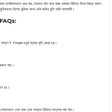
্যমেৰে নাগৰিকসকলে খবৰ পায়, মতামত গঠন কৰে আৰু সমাজৰ বিভিন্ন দিশৰ বিষয়ে সজাগ
জবুতিকৰণত বিশেষ ভূমিকা পালন কৰি থাকিব বুলি আমি আশাবাদী।
FAQs:
ণে ই গণতন্ত্ৰৰ চতুৰ্থ স্তম্ভ বুলি কোৱা হয়।
্ৰকাশ পায়।
খীন হয়।
ৰে লোকসকলে একে খবৰ একে সময়তে বিভিন্ন মাধ্যমৰ পৰা পায়।