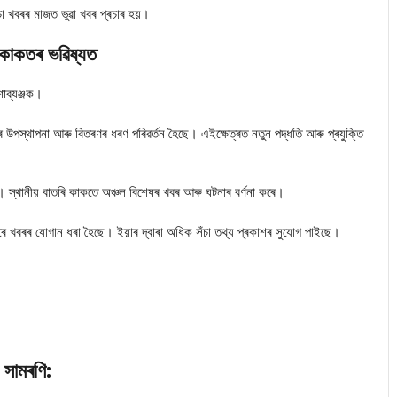
চা খবৰৰ মাজত ভুৱা খবৰ প্ৰচাৰ হয়।
 কাকতৰ ভৱিষ্যত
শাব্যঞ্জক।
 উপস্থাপনা আৰু বিতৰণৰ ধৰণ পৰিৱৰ্তন হৈছে। এইক্ষেত্ৰত নতুন পদ্ধতি আৰু প্ৰযুক্তি
ইছে। স্থানীয় বাতৰি কাকতে অঞ্চল বিশেষৰ খবৰ আৰু ঘটনাৰ বৰ্ণনা কৰে।
যমেৰে খবৰৰ যোগান ধৰা হৈছে। ইয়াৰ দ্বাৰা অধিক সঁচা তথ্য প্ৰকাশৰ সুযোগ পাইছে।
সামৰণি: