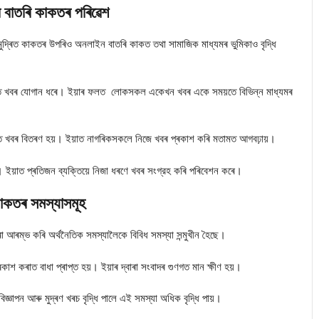
়ৰ বাতৰি কাকতৰ পৰিৱেশ
মুদ্ৰিত কাকতৰ উপৰিও অনলাইন বাতৰি কাকত তথা সামাজিক মাধ্যমৰ ভুমিকাও বৃদ্ধি
রুত খবৰ যোগান ধৰে। ইয়াৰ ফলত লোকসকল একেখন খবৰ একে সময়তে বিভিন্ন মাধ্যমৰ
হায়ত খবৰ বিতৰণ হয়। ইয়াত নাগৰিকসকলে নিজে খবৰ প্ৰকাশ কৰি মতামত আগবঢ়ায়।
যায়। ইয়াত প্ৰতিজন ব্যক্তিয়ে নিজা ধৰণে খবৰ সংগ্রহ কৰি পৰিবেশন কৰে।
াকতৰ সমস্যাসমূহ
 পৰা আৰম্ভ কৰি অৰ্থনৈতিক সমস্যালৈকে বিবিধ সমস্যা সন্মুখীন হৈছে।
প্ৰকাশ কৰাত বাধা প্ৰাপ্ত হয়। ইয়াৰ দ্বাৰা সংবাদৰ গুণগত মান ক্ষীণ হয়।
িজ্ঞাপন আৰু মুদ্ৰণ খৰচ বৃদ্ধি পালে এই সমস্যা অধিক বৃদ্ধি পায়।