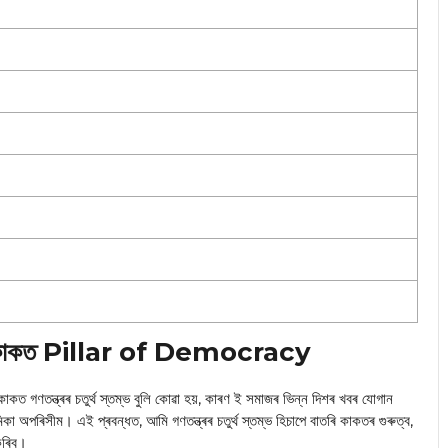
 বাতৰি কাকত Pillar of Democracy
ত গণতন্ত্ৰৰ চতুৰ্থ স্তম্ভ বুলি কোৱা হয়, কাৰণ ই সমাজৰ ভিন্ন দিশৰ খবৰ যোগান
অপৰিসীম। এই প্ৰবন্ধত, আমি গণতন্ত্ৰৰ চতুৰ্থ স্তম্ভ হিচাপে বাতৰি কাকতৰ গুৰুত্ব,
 কৰিব।