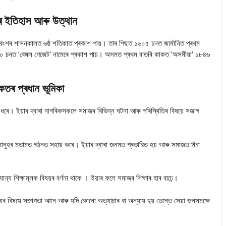
ৰ ইতিহাস আৰু উত্থান
বংশৰ শাসনকালত ৬ষ্ঠ শতিকাত প্ৰকাশ পায়। তাৰ পিছত ১৬০৫ চনত জার্মানিত প্ৰথম
চনত ‘বেঙ্গল গেজেট’ নামেৰে প্ৰকাশ পায়। অসমত প্ৰথম বাতৰি কাকত ‘অসমীয়া’ ১৮৪৬
কতৰ প্ৰধান ভূমিকা
 ধৰে। ইয়াৰ দ্বাৰা নাগৰিকসকলে সমাজৰ বিভিন্ন ঘটনা আৰু পৰিস্থিতিৰ বিষয়ে সজাগ
মানুহৰ মতামত গঠনত সহায় কৰে। ইয়াৰ দ্বাৰা জনমত প্ৰভাৱিত হয় আৰু সমাজত সঁচা
যান্য শিক্ষামূলক বিষয়ৰ বৰ্ণনা থাকে । ইয়াৰ ফলে সমাজৰ শিক্ষাৰ হাৰ বাঢ়ে।
্যৰ বিষয়ে সজাগতা আনে আৰু যদি কোনো অত্যাচাৰ বা অন্যায় হয় তেন্তে সেয়া জনসমক্ষে