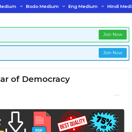
Medium
Bodo Medium
Eng Medium
Hindi Med
Join Now
Join Now
কত Pillar of Democracy