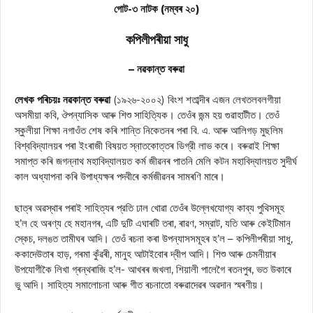
গোট-৩ নাটক (নম্বৰ ২০)
কপিলীপৰীয়া সাধু
– নৱকান্ত বৰুৱা
লেখক পৰিচয়ঃ নৱকান্ত বৰুৱা
(১৯২৬-২০০২) বিংশ শতাব্দীৰ এজন লেখতলবলগীয়া
অসমীয়া কবি, ঔপন্যাসিক আৰু শিশু সাহিত্যিক। তেওঁৰ জন্ম হয় গুৱাহাটীত। তেওঁ
স্কুলীয়া শিক্ষা নগাওঁত শেষ কৰি শান্তি নিকেতনৰ পৰা বি. এ. আৰু আলিগড় মুছলিম
বিশ্ববিদ্যালয়ৰ পৰা ইংৰাজী বিষয়ত স্নাতকোত্তৰ ডিগ্রী লাভ কৰে। বৰুৱাই শিক্ষা
সমাপ্ত কৰি জগন্নাথ মহাবিদ্যালয়ত কর্ম জীৱনৰ পাতনি মেলি কটন মহাবিদ্যালয়ত সুদীর্ঘ
কাল অধ্যাপনা কৰি উপাধ্যক্ষৰ পদবীৰে কৰ্মজীৱনৰ সামৰণি মাৰে।
ছাত্ৰ অৱস্থাৰ পৰাই সাহিত্যৰ প্রতি ঢাল খোৱা তেওঁৰ উল্লেখযোগ্য কাব্য পুথিসমূহ
হ’ল হে অৰণ্য হে মহানগৰ, এটি দুটি এঘাৰটি তৰা, ৰাৱণ, সম্রাট, যতি আৰু কেইটিমান
স্কেচ, দলঙত তামীঘৰ আদি। তেওঁ ৰচনা কৰা উপন্যাসসমূহৰ হ’ল – কপিলীপৰীয়া সাধু,
ককাদেউতাৰ হাড়, গৰমা কুঁৱৰী, মানুহ আটাইবোৰ দ্বীপ আদি। শিশু আৰু চেমনীয়াৰ
উপযোগীকৈ লিখা গ্ৰন্থৰাজি হ’ল- আখৰৰ জখলা, শিয়ালী পালেগৈ ৰতনপুৰ, ভত উকাৰে
ভু আদি। সাহিত্য সমালোচনা আৰু গীত ৰচনাতো বৰুৱাদেৱৰ অৱদান স্মৰণীয়।