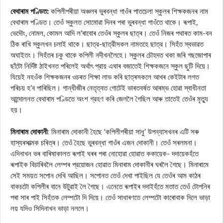
বেথাৰাম পণ্ডিত:
কপিলীপৰীয়া অঞ্চলৰ ভুৰবন্ধা গাওঁৰ পাতচেলা স্কুলৰ শিক্ষকজনৰ নাম
বেথাৰাম পণ্ডিত। তেওঁ স্কুলত সোমোৱা দিনৰ পৰা ভুৰবন্ধা গাওঁতে থাকে। ৰূপাই,
ভেদৌং, নোমল, কোমল আদি ল’ৰাবোৰ তেওঁৰ স্কুলৰ ছাত্ৰ। তেওঁ নিজৰ পথাৰত কাম-বন
ঠিক ৰাখি স্কুলখন চলাই থাকে। ছাত্র-ছাত্রীসকল নামতহে ছাত্র। সিহঁত স্বভাৱত
অঘাইতং। সিহঁতৰ চকু থাকে কপিলী নদীখনলৈহে। স্কুলৰ চৌহদত থকা জৰি গছজোপাৰ
ছাঁটো নির্দিষ্ট ঠাইখনত পৰিলেই অর্থাৎ প্রায় এঘাৰ বজাতেই শিক্ষকজনে স্কুল ছুটি দিয়ে।
যিয়েই নহওঁক শিক্ষকজনৰ ওচৰত শিক্ষা লাভ কৰি ছাত্ৰসকলে আখৰ কেইটাৰ লগত
পৰিচয় হ’ব পাৰিছিল। গান্ধীজীৰ নেতৃত্বত গোটেই ভাৰতবৰ্ষত আৰম্ভ হোৱা স্বাধীনতা
আন্দোলনত বেথাৰাম পণ্ডিতে অংশ গ্রহণ কৰি জেললৈ গৈছিল আৰু তাতেই তেওঁৰ মৃত্যু
হয়।
মিনাৰাম দোকানী
: মিনাৰাম দোকানী হৈছে ‘কপিলীপৰীয়া সাধু’ উপন্যাসখনৰ এটি সৰু
হাস্যৰসাত্মক চৰিত্ৰ। তেওঁ হৈছে ভুৰবন্ধা গাওঁৰ এজন দোকানী। তেওঁ সৰলমনা।
এদিনাখন ভৰ বাৰিষাকালত ৰূপাই ঘৰৰ পৰা নোহোৱা হোৱাত ককায়েক- দদায়েকহঁতে
ৰূপাইক বিচাৰিবলৈ লেম্পৰ প্রয়োজন হোৱাত মিনাৰাম দোকানীৰ ঘৰলৈ গৈছে। মিনাৰামে
সেই সময়ত সপোন দেখি আছিল। সপোনত তেওঁ দেখা পাইছিল যে তেওঁৰ আম কাঠৰ
বাকচটো কপিলীৰ বানে উটুৱাই লৈ গৈছে। এনেতে ৰূপাইৰ দদাইহঁতে মতাত তেওঁ টোপনিৰ
পৰা সাৰ পাই সিহঁতক লেম্পটো দি দিয়ে। তেওঁ সাধাৰণতে লেম্পটো কাৰোবাক দিলে ভাড়া
লয় যদিও সিদিনাখন ভাড়া নললে।