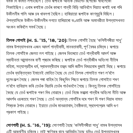
ধমক দি কামত লগাইছিল। তেওঁ ৰূপাইক আনকি বেডলেট ছিগাৰেট খাবলৈকো
শিকাইছিল। এবাৰ ৰপাইক তেওঁৰ কাৰণে গান্ধী বিড়ি আনিবলৈ দিয়াত ৰূপাই ধৰা পৰি
উকীলনীৰ গালি আৰু চৰ খাবলগা হৈছিল। হাৰিয়ায়ো ৰূপাইক কাণমুচুৰি দিছিল।
ঔপন্যাসিকে উকীল-উকীলনীৰ লগতে হাৰিয়াৰো ভণ্ডামি আৰু অমানৱীতা উপন্যাসখনত
অংকন কৰিবলৈ সমর্থ হৈছে।
তিলক গোসাই (H. S. ’15, ’18, ’20):
তিলক গোসাঁই হৈছে ‘কপিলীপৰীয়া সাধু’
নামৰ উপন্যাসখনৰ এজন আদর্শ গান্ধীবাদী, মানবতাবাদী, পূর্ণ বৈষৱ চৰিত্ৰ। ৰূপায়ে
তিলক গোসাঁইক জেলত লগ পাইছে। জেলৰ ভিতৰতে তেওঁ গান্ধীবাদী আদর্শ আৰু
স্বাধীনতা আন্দোলনৰ বাণী প্ৰচাৰ কৰিছে। ৰূপাইক তেওঁ গান্ধীজীৰ অহিংসা নীতিৰ
মহিমা, সত্যাগ্রহীৰ ধৰ্ম, স্বাবলম্বীতাৰ তত্ত্ব আদি জটিল বিষয়বোৰ বুজাই দিছে। ৰূপায়ে
তেওঁৰ ব্যক্তিত্বত ইমানেই মোহিত হৈছে যে তেওঁ তিলক গোসাইত শৰণ ল’বলৈ
দৃঢ়সংকল্প লৈছে। জেলৰ পৰা বাহিৰ হৈ কিছুদিন পিছত ৰূপায়ে তিলক গোসাইত শৰণ
ল’বলৈ হাবিয়াস কৰি তেওঁক বিচাৰি তেওঁৰ গাওঁখনলৈ গৈছে। কিন্তু তিলক গোসাঁইয়ে
কৈছে যে তেওঁ ৰূপাইক শৰণ দিব নোৱাৰে। তেওঁ নিজে মহাত্মা গান্ধীৰ অহিংসা নীতি আৰু
আদৰ্শৰ ওচৰতহে শৰণ লৈছে। তেওঁ অন্যান্য গোসাঁইৰ দৰে শৰণ দি শৰণ দিয়াৰ নামত
শিষ্যক ঠগাব নোৱাৰে। ইয়াতে তেওঁৰ মানৱতাবাদ, নৈষ্ঠিকতা, স্বদেশপ্রেম আদি গুণ
প্রকাশ পাইছে।
সোণপাহী (H. S. ’16, ’19):
সোণপাহী হৈছে ‘কপিলীপৰীয়া সাধু’ নামৰ উপন্যাসৰ
এটি আকর্ষণীয় চৰিত্ৰ। তাই ক্ষণিকৰ বাবে আবির্ভাব হৈছে যদিও তেওঁ উপন্যাসখনৰ