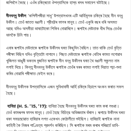
জপিবলৈ কৈছে। এওঁৰ চৰিত্ৰতো ঔপন্যাসিকে হাস্য ৰসৰ সমাবেশ ঘটাইছে।
দীনবন্ধু উকীল
: ‘কপিলীপৰীয়া সাধু’ উপন্যাসখনৰ এটি আর্হিমূলক চৰিত্ৰ হৈছে দীন বন্ধু
উকীল। তেওঁ জাতত বঙালী। শ্রীহট্টৰ ফালৰ মানুহ। তেওঁ একুৰি বছৰ ধৰি অসমত
আছে যদিও অসমীয়া ভাষাটোকো শিকিব নোৱাৰিলে। ৰূপাইৰ দেউতাক ধীৰ সিঙে তেওঁক
ভালকৈ চিনি পায়।
এবাৰ ৰূপাইৰ দেউতাকে ৰূপাইক উকীলৰ ঘৰত কিছুদিন থৈছিল। তাত থাকি তেওঁ বৃত্তি
পৰীক্ষা দিছিল যদিও বৃত্তিটো নাপালে। পিছত দেউতাকে ৰূপাইক খেতিৰ কামত লগোৱাব
খুজিলত ভাঙুৰী ভকতৰ বুজনিত ৰূপাইক দীন বন্ধু উকীলৰ ঘৰত থৈ বঙালী স্কুলত নাম
লগাই দিয়ে। কিন্তু দীনবন্ধু উকীলে ৰূপাইক তেওঁৰ ঘৰৰ কামত লগাই দিয়াত পঢ়া-শুনা
কৰিব নোৱাৰি পৰীক্ষাত ফেইল কৰে।
দীনবন্ধু উকীলক উপন্যাসিকে এজন সুবিধাবাদী আৰ্হি চৰিত্ৰ হিচাপে অংকন কৰাত সফল
হৈছে।
হাবিয়া (H. S. ’15, ’17):
হাবিয়া হৈছে দীনবন্ধু উকীলৰ ঘৰত কাম কৰা লগুৱা।
তেওঁ কামৰূপৰ ফালৰ মানুহ। তেওঁ হৈছে বিচিত্র অভিজ্ঞতাৰ ভঁৰাল। ৰূপায়ে উকীলৰ ঘৰত
থকা সময়ছোৱাত হাৰিয়াৰ লগত একেখন কোঠালীতে শুইছিল। হাৰিয়াই ৰূপাইক নানা
কাহিনী কৈ নিজৰ পাণ্ডিত্য প্রদর্শন কৰিছিল। সি ৰূপাইক মৰম কৰাৰ পৰিৱৰ্তে ডাবি-