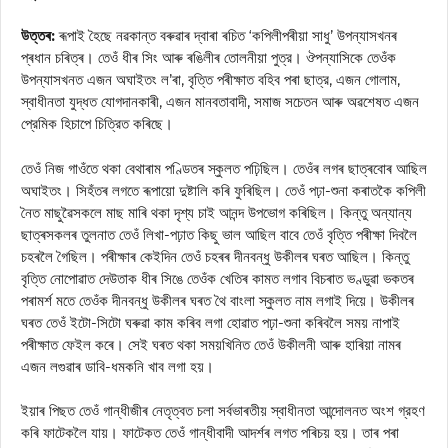
উত্তৰ:
ৰূপাই হৈছে নৱকান্ত বৰুৱাৰ দ্বাৰা ৰচিত ‘কপিলীপৰীয়া সাধু’ উপন্যাসখনৰ
প্ৰধান চৰিত্ৰ। তেওঁ ধীৰ সিং আৰু ৰঙিলীৰ তোলনীয়া পুত্র। ঔপন্যাসিকে তেওঁক
উপন্যাসখনত এজন অঘাইতং ল’ৰা, বৃত্তি পৰীক্ষাত বহিব পৰা ছাত্র, এজন গোলাম,
স্বাধীনতা যুদ্ধত যোগদানকাৰী, এজন মানবতাবাদী, সমাজ সচেতন আৰু অৱশেষত এজন
প্রেমিক হিচাপে চিত্রিত কৰিছে।
তেওঁ নিজ গাওঁতে থকা বেথাৰাম পণ্ডিতৰ স্কুলত পঢ়িছিল। তেওঁৰ লগৰ ছাত্ৰবোৰ আছিল
অঘাইতং। সিহঁতৰ লগতে ৰূপায়ো দুষ্টালি কৰি ফুৰিছিল। তেওঁ পঢ়া-শুনা কৰাতকৈ কপিলী
নৈত মাছুৱৈসকলে মাছ মাৰি থকা দৃশ্য চাই আনন্দ উপভোগ কৰিছিল। কিন্তু অন্যান্য
ছাত্ৰসকলৰ তুলনাত তেওঁ লিখা-পঢ়াত কিছু ভাল আছিল বাবে তেওঁ বৃত্তি পৰীক্ষা দিবলৈ
চহৰলৈ গৈছিল। পৰীক্ষাৰ কেইদিন তেওঁ চহৰৰ দীনবন্ধু উকীলৰ ঘৰত আছিল। কিন্তু
বৃত্তি নোপোৱাত দেউতাক ধীৰ সিঙে তেওঁক খেতিৰ কামত লগাব বিচৰাত ভণ্ডুৱা ভকতৰ
পৰামৰ্শ মতে তেওঁক দীনবন্ধু উকীলৰ ঘৰত থৈ বাংলা স্কুলত নাম লগাই দিয়ে। উকীলৰ
ঘৰত তেওঁ ইটো-সিটো ঘৰুৱা কাম কৰিব লগা হোৱাত পঢ়া-শুনা কৰিবলৈ সময় নাপাই
পৰীক্ষাত ফেইল কৰে। সেই ঘৰত থকা সময়খিনিত তেওঁ উকীলনী আৰু হাৰিয়া নামৰ
এজন লগুৱাৰ ডাবি-ধমকনি খাব লগা হয়।
ইয়াৰ পিছত তেওঁ গান্ধীজীৰ নেতৃত্বত চলা সৰ্বভাৰতীয় স্বাধীনতা আন্দোলনত অংশ গ্রহণ
কৰি ফাটেকলৈ যায়। ফাটেকত তেওঁ গান্ধীবাদী আদর্শৰ লগত পৰিচয় হয়। তাৰ পৰা