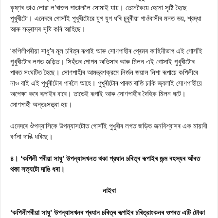
কৃষ্ণৰ ভাও লোৱা ল’ৰাজন পাতাললৈ সোমাই যায়। তেনেকৈয়ে হেনো সৃষ্টি হৈছে
পুখুৰীটো। এনেদৰে গোসাঁই পুখুৰীটোৱে যুগ যুগ ধৰি চুবুৰীয়া গাওঁবাসীৰ মনত ভয়, শ্রদ্ধা
আৰু সন্ত্ৰাসৰ সৃষ্টি কৰি আহিছে।
‘কপিলীপৰীয়া সাধু’ৰ মূল চৰিত্ৰ ৰূপাই আৰু সোণপাহীৰ প্ৰেমৰ কাহিনীভাগ এই গোসাঁই
পুখুৰীটোৰ লগত জড়িত। সিহঁতৰ গোপন অভিসাৰ আৰু মিলন এই গোসাই পুখুৰীটোৰ
পাৰত সংঘটিত হৈছে। সোণপাহীৰ আমন্ত্রণক্রমে নির্জন জয়াল নিশা ৰূপায়ে কপিলীৰে
নাও বাই এই পুখুৰীটোৰ পাৰলৈ আহে। পুখুৰীটোৰ পাৰত ৰাতি চাকি জ্বলাই সোণপাহীয়ে
অপেক্ষা কৰে ৰূপাইৰ বাবে। তাতেই ৰূপাই আৰু সোণপাহীৰ দৈহিক মিলন ঘটে।
সোণপাহী অন্তঃসত্ত্বা হয়।
এনেদৰে ঔপন্যাসিকে উপন্যাসটোত গোসাঁই পুখুৰীৰ লগত জড়িত জনবিশ্বাসৰ এক মায়াবী
বর্ণনা দাঙি ধৰিছে।
৪। ‘কপিলী পৰীয়া সাধু’ উপন্যাসখনত থকা প্রধান চৰিত্ৰ ৰূপাইৰ জন্ম ৰহস্যৰ আঁৰত
থকা সত্যটো দাঙি ধৰা।
নাইবা
‘কপিলীপৰীয়া সাধু’ উপন্যাসখনৰ প্ৰধান চৰিত্ৰ ৰূপাইৰ চৰিত্রাংকনৰ ওপৰত এটি টোকা