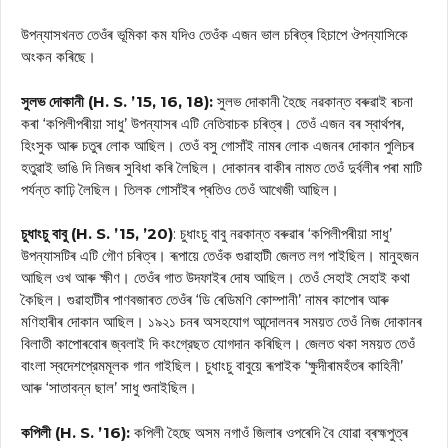
উপন্যাসখনত তেওঁৰ ভূমিকা কম যদিও তেওঁক এজন ভাল চৰিত্ৰ হিচাপে ঔপন্যাসিকে
অংকন কৰিছে।
সুলভ দোকানী (H. S. ’15, 16, 18):
সুলভ দোকানী হৈছে নৱকান্ত বৰুৱাই ৰচনা
কৰা ‘কপিলীপৰীয়া সাধু’ উপন্যাসৰ এটি নেতিবাচক চৰিত্ৰ। তেওঁ এজন বৰ স্বাৰ্থপৰ,
হিংসুক আৰু চতুৰ লোক আছিল। তেওঁ বসু গোসাঁই নামৰ লোক এজনৰ দোকান পুলিচৰ
হতুৱাই ভাঙি দি নিজৰ সুবিধা কৰি লৈছিল। দোকানৰ বাকীৰ নামত তেওঁ দুৰ্বলীৰ পৰা মাটি
পর্যন্ত কাঢ়ি লৈছিল। তিলক গোসাঁইৰ প্ৰতিও তেওঁ আখেজী আছিল।
চুধাংচু বাবু (H. S. ’15, ’20)
: চুধাংচু বাবু নৱকান্ত বৰুৱাৰ ‘কপিলীপৰীয়া সাধু’
উপন্যাসটিৰ এটি গৌণ চৰিত্ৰ। ৰূপায়ে তেওঁক গুৱাহাটী জেলত লগ পাইছিল। মানুহজন
আছিল ওখ আৰু ক্ষীণ। তেওঁৰ গাত উদফাইৰ দোষ আছিল। তেওঁ সেহাই সেহাই কথা
কৈছিল। গুৱাহাটীৰ পাণবজাৰত তেওঁৰ ‘ডি ৰেডিমণি কোম্পানী’ নামৰ কাপোৰ আৰু
মণিহাৰীৰ দোকান আছিল। ১৯২১ চনৰ অসহযোগ আন্দোলনৰ সময়ত তেওঁ নিজ দোকানৰ
বিলাতী কাপোৰবোৰ জ্বলাই দি কংগ্রেছত যোগদান কৰিছিল। জেলত থকা সময়ত তেওঁ
বাংলা স্বদেশপ্রেমমূলক গান গাইছিল। চুধাংচু বাবুয়ে ৰূপাইক ‘ক্ষুদীৰামহঁতৰ কাহিনী’
আৰু ‘সাতাবন্ন ছাল’ সাধু শুনাইছিল।
কপিলী (H. S. ’16):
কপিলী হৈছে অসম নগাওঁ জিলাৰ ওপৰেদি বৈ যোৱা ব্ৰহ্মপুত্ৰ