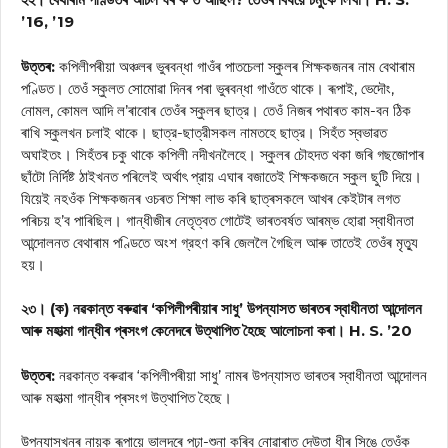
’16, ’19
উত্তৰ:
কপিলীপৰীয়া অঞ্চলৰ ভুৰবন্ধা গাওঁৰ পাতচেলা স্কুলৰ শিক্ষকজনৰ নাম বেথাৰাম
পণ্ডিত। তেওঁ স্কুলত সোমোৱা দিনৰ পৰা ভুৰবন্ধা গাওঁতে থাকে। ৰূপাই, ভেদৌং,
নোমল, কোমল আদি ল’ৰাবোৰ তেওঁৰ স্কুলৰ ছাত্র। তেওঁ নিজৰ পথাৰত কাম-বন ঠিক
ৰাখি স্কুলখন চলাই থাকে। ছাত্র-ছাত্রীসকল নামতহে ছাত্র। সিহঁত স্বভাৱত
অঘাইতং। সিহঁতৰ চকু থাকে কপিলী নদীখনলৈহে। স্কুলৰ চৌহদত থকা জৰি গছজোপাৰ
ছাঁটো নির্দিষ্ট ঠাইখনত পৰিলেই অর্থাৎ প্রায় এঘাৰ বজাতেই শিক্ষকজনে স্কুল ছুটি দিয়ে।
যিয়েই নহওঁক শিক্ষকজনৰ ওচৰত শিক্ষা লাভ কৰি ছাত্ৰসকলে আখৰ কেইটাৰ লগত
পৰিচয় হ’ব পাৰিছিল। গান্ধীজীৰ নেতৃত্বত গোটেই ভাৰতবৰ্ষত আৰম্ভ হোৱা স্বাধীনতা
আন্দোলনত বেথাৰাম পণ্ডিতে অংশ গ্রহণ কৰি জেললৈ গৈছিল আৰু তাতেই তেওঁৰ মৃত্যু
হয়।
২৩। (ক) নৱকান্ত বৰুৱাৰ ‘কপিলীপৰীয়াৰ সাধু’ উপন্যাসত ভাৰতৰ স্বাধীনতা আন্দোলন
আৰু মহাত্মা গান্ধীৰ প্ৰসংগ কেনেদৰে উত্থাপিত হৈছে আলোচনা কৰা। H. S. ’20
উত্তৰ:
নৱকান্ত বৰুৱাৰ ‘কপিলীপৰীয়া সাধু’ নামৰ উপন্যাসত ভাৰতৰ স্বাধীনতা আন্দোলন
আৰু মহাত্মা গান্ধীৰ প্ৰসংগ উত্থাপিত হৈছে।
উপন্যাসখনৰ নায়ক ৰূপায়ে ভালদৰে পঢ়া-শুনা কৰিব নোৱাৰাত দেউতা ধীৰ সিঙে তেওঁক