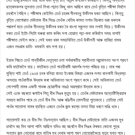
নৈত মাজুৱৈসকলে মাছ মাৰি থকা দৃশ্য চাই আনন্দ উপভোগ কৰিছিল। কিন্তু অন্যান্য
ছাত্ৰসকলৰ তুলনাত তেওঁ লিখা-পঢ়াত কিছু ভাল আছিল বাবে তেওঁ বৃত্তি পৰীক্ষা দিবলৈ
চহৰলৈ গৈছিল। পৰীক্ষাৰ কেইদিন তেওঁ চহৰৰ দীনবন্ধু উকীলৰ ঘৰত আছিল। কিন্তু
বৃত্তি নোপোৱাত দেউতাক ধীৰ সিঙে তেওঁক খেতিৰ কামত লগাব বিচৰাত ভৱা ভকতৰ
পৰামৰ্শ মতে তেওঁক দীনবন্ধু উকীলৰ ঘৰত থৈ বাংলা স্কুলত নাম লগাই দিয়ে। উকীলৰ
ঘৰত তেওঁ ইটো-সিটো ঘৰুৱা কাম কৰিব লগা হোৱাত পঢ়া-শুনা কৰিবলৈ সময় নাপাই
পৰীক্ষাত ফেইল কৰে। সেই ঘৰত থকা সময়খিনিত তেওঁ উকীলনী আৰু হাৰিয়া নামৰ
এজন লগুৱাৰ ডাবি- ধমকনি খাব লগা হয়।
ইয়াৰ পিছত তেওঁ গান্ধীজীৰ নেতৃত্বত চলা সৰ্বভাৰতীয় স্বাধীনতা আন্দোলনত অংশ গ্রহণ
কৰি ফাটেকলৈ যায়। ফাটেকত তেওঁ গান্ধীবাদী আদৰ্শৰ লগত পৰিচয় হয়। তাৰ পৰা
মুক্তি পাই তেওঁ ১৯৩৪ চনৰ বলিয়া বানত ইংৰাজ বিষয়া এজনৰ লগত বানপানী বিধ্বস্ত
অসহায় গাওঁবাসীক উদ্ধাৰ কৰা অভিযানত অংশ গ্রহণ কৰে। সেই অভিযানত তেওঁ
সোণপাহী নামৰ এজনী গাভৰু ছোৱালীক নাঙঠ অৱস্থাত উদ্ধাৰ কৰে।
সেই একে বছৰতে ৰূপাইৰ পিতৃ ধীৰ সিঙৰ মৃত্যু হয়। তেওঁৰ দেউতাকৰ অন্তেষ্টিক্রিয়াৰ
সময়ত জানিব পাৰে যে তেওঁ ধীৰ সিং আৰু ৰঙিলীৰ তোলনীয়া পুতেকহে। তেতিয়া সেই
গাওঁৰ সাতোলা নামৰ ব্যক্তি এজনে তেওঁৰ জন্ম ৰহস্য তলত দিয়া ধৰণে দাঙি ধৰে।
সাতোলাই কয় যে ধীৰ সিং নিঃসন্তান আছিল। ধীৰ সিঙৰ দেউতাকে নাতি এজনৰ মুখ
চাবলৈ বহু দিন আশা পালি আছিল যদিও বহু বছৰলৈ ধীৰ সিঙৰ ঔৰষত কোনো পুত্র
সন্তান জন্ম নোহোৱা বাবে নাতিৰ মুখ দেখাৰ আশা পূৰণ নোহোৱাকৈয়ে মৃত্যু মুখত পৰে।