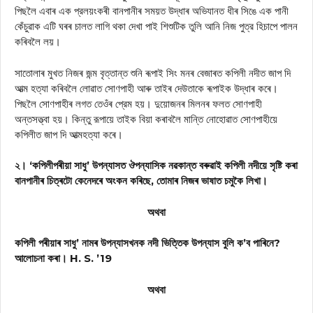
পিছলৈ এবাৰ এক প্রলয়ংকৰী বানপানীৰ সময়ত উদ্ধাৰ অভিযানত ধীৰ সিঙে এক পানী
কেঁচুৱাক এটি ঘৰৰ চালত লাগি থকা দেখা পাই শিশুটিক তুলি আনি নিজ পুত্র হিচাপে পালন
কৰিবলৈ লয়।
সাতোলাৰ মুখত নিজৰ জন্ম বৃত্তান্ত শুনি ৰূপাই সিং মনৰ বেজাৰত কপিলী নদীত জাপ দি
আত্ম হত্যা কৰিবলৈ লোৱাত সোণপাহী আৰু তাইৰ দেউতাকে ৰূপাইক উদ্ধাৰ কৰে।
পিছলৈ সোণপাহীৰ লগত তেওঁৰ প্রেম হয়। দুয়োজনৰ মিলনৰ ফলত সোণপাহী
অন্তসত্ত্বা হয়। কিন্তু রূপায়ে তাইক বিয়া কৰাবলৈ মান্তি নোহোৱাত সোণপাহীয়ে
কপিলীত জাপ দি আত্মহত্যা কৰে।
২। ‘কপিলীপৰীয়া সাধু’ উপন্যাসত ঔপন্যাসিক নৱকান্ত বৰুৱাই কপিলী নদীয়ে সৃষ্টি কৰা
বানপানীৰ চিত্ৰটো কেনেদৰে অংকন কৰিছে, তোমাৰ নিজৰ ভাষাত চমুকৈ লিখা।
অথবা
কপিলী পৰীয়াৰ সাধু’ নামৰ উপন্যাসখনক নদী ভিত্তিক উপন্যাস বুলি ক’ব পাৰিনে?
আলোচনা কৰা। H. S. ’19
অথবা