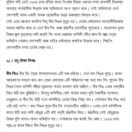
মুক্তি পাই তেওঁ ১৯৩৪ চনৰ বলিয়া বানত ইংৰাজ বিষয়া এজনৰ লগত বানপানী বিধ্বস্ত
অসহায় গাওঁবাসীক উদ্ধাৰ কৰা অভিযানত অংশ গ্রহণ কৰে। সেই অভিযানত তেওঁ
সোণপাহী নামৰ এজনী গাভৰু ছোৱালীক নাঙঠ অৱস্থাত উদ্ধাৰ কৰে।
সেই একে বছৰতে ৰূপাইৰ পিতৃ ধীৰ সিঙৰ মৃত্যু হয়। তেওঁৰ দেউতাকৰ অন্তেষ্টিক্ৰিয়াৰ
সময়ত জানিব পাৰে যে তেওঁ ধীৰ সিং আৰু ৰঙিলীৰ তোলনীয়া পুতেকহে। সাতোলাৰ মুখত
নিজৰ জন্ম বৃত্তান্ত শুনি ৰূপাই সিং মনৰ বেজাৰত কপিলী নদীত জাপ দি আত্ম হত্যা
কৰিবলৈ লোৱাত সোণপাহী আৰু তাইৰ দেউতাকে ৰূপাইক উদ্ধাৰ কৰে। পিছলৈ
সোণপাহীৰ লগত তেওঁৰ প্রেম হয়।
২১। চমু টোকা লিখাঃ
ধীৰ সিংঃ
ধীৰ সিং হৈছে উপন্যাসখনৰ এটি সৰু চৰিত্ৰ। তেওঁ মান সিঙৰ পুত্র। মানৰ
আক্ৰমণৰ সময়ত থান-বান হোৱা কোনোবা এটি পৰিয়ালৰ পৰা অহা মান সিং পুতেক ধীৰ
সিঙৰ সৈতে কপিলী পৰীয়া ভুৰবন্ধা গাওঁত বসবাস কৰি আছিল। ধীৰ সিঙ এবাৰ ক্ষেত্ৰীৰ
পিনে উঠি যাব খুজিছিল। কিন্তু কপিলীয়ে সেই গাওঁৰে ভকত ধূলি বৈৰাগীক সপোনত
দেখুৱালে যে ধীৰ সিং উঠি গ’লে কপিলীয়ে তেওঁৰ পিছে পিছে যাব। সেইবাবে ধীৰ সিঙ গাওঁ
এৰি গুচি নগ’ল। মান সিঙৰ পুত্ৰ ধীৰ সিং সন্তানহীন আছিল। এবাৰ তেওঁ কপিলীলৰ
বানত উঠি অহা পানী কেঁচুৱা এটি পাই পত্নী ৰঙিলীক দিয়ে। ৰঙিলীয়ে সেই কেঁচুৱাকে
নিজৰ বুলি লালন-পালন কৰিবলৈ লয়। ল’ৰাজনৰ নাম ৰূপাই সিং ৰজা। ১৯৩৪ চনৰ
প্ৰচণ্ড বানৰ পিছত ধীৰ সিঙৰ মৃত্যু হয়।