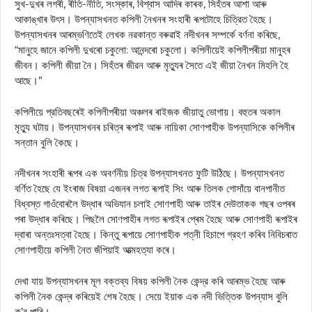
সুখ-দুখৰ লগৰী, ৰীতি-নীতি, সংস্কাৰ, বিশ্বাস আদিৰ কাৰক, সিহঁতৰ আশা আৰু
আকাঙ্খাৰ উৎস। উপন্যাসখনত কপিলী নৈখনৰ সংহাৰী ৰূপটোহে চিত্রিত হৈছে।
উপন্যাসখনৰ আৰম্ভণিতেই লেখক নৱকান্ত বৰুৱাই নদীখনৰ সম্পর্কে বর্ণনা কৰিছে,
“মানুহে জানে কপিলী দুখৰো চকুলো: আনন্দৰো চকুলো। কপিলীয়েই কপিলীপৰীয়া মানুহৰ
জীবন। কপিলী জীয়া নৈ। সিহঁতৰ জীৱন আৰু মৃত্যুৰ সৈতে এই জীয়া নৈখন মিহলি হৈ
আছে।”
কপিলীয়ে প্রতিবছৰেই কপিলীপৰীয়া অঞ্চলৰ ৰাইজক জীয়াতু ভোগায়। বহুতৰ অকাল
মৃত্যু ঘটায়। উপন্যাসখনৰ চৰিত্ৰ ৰূপাই আৰু নায়িকা সোণপাহীক উপন্যাসিকে কপিলীৰ
সন্তান বুলি কৈছে।
নদীখনৰ সংহাৰী ৰূপৰ এক অবর্ণনীয় চিত্র উপন্যাসখনত ফুটি উঠিছে। উপন্যাসখনত
বর্ণিত হৈছে যে ইংৰাজ বিষয়া এজনৰ লগত ৰূপাই সিং আৰু তিলক গোসাঁয়ে বানপানীত
বিধ্বস্ত গাওঁবোৰলৈ উদ্ধাৰ অভিযান চলাই সোণপাহী আৰু তাইৰ দেউতাকক গছৰ ওপৰৰ
পৰা উদ্ধাৰ কৰিছে। পিছলৈ সোণপাহীৰ লগত ৰূপাইৰ প্ৰেম হৈছে আৰু সোণপাহী ৰূপাইৰ
দ্বাৰা অন্তঃসত্বা হৈছে। কিন্তু ৰূপায়ে সোণপাহীক পত্নী হিচাপে গ্রহণ কৰিব নিবিচৰাত
সোণপাহীয়ে কপিলী নৈত জঁপিয়াই আত্মহত্যা কৰে।
দেখা যায় উপন্যাসখনৰ মূল বক্তব্য বিষয় কপিলী নৈক কেন্দ্র কৰি আৰম্ভ হৈছে আৰু
কপিলী নৈক কেন্দ্ৰ কৰিয়েই শেষ হৈছে। সেয়ে ইয়াক এক নদী ভিত্তিক উপন্যাস বুলি
ক’ব পাৰি।