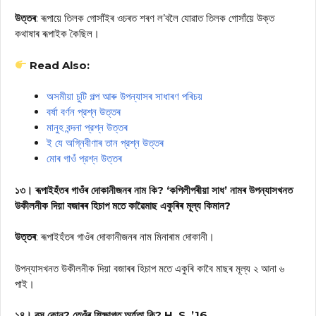
উত্তৰ
: ৰূপায়ে তিলক গোসাঁইৰ ওচৰত শৰণ ল’বলৈ যোৱাত তিলক গোসাঁয়ে উক্ত
কথাষাৰ ৰূপাইক কৈছিল।
Read Also:
অসমীয়া চুটি গল্প আৰু উপন্যাসৰ সাধাৰণ পৰিচয়
বৰ্ষা বৰ্ণন প্রশ্ন উত্তৰ
মানুহ বন্দনা প্রশ্ন উত্তৰ
ই যে অগ্নিবীণাৰ তান প্রশ্ন উত্তৰ
মোৰ গাওঁ প্রশ্ন উত্তৰ
১৩। ৰূপাইহঁতৰ গাওঁৰ দোকানীজনৰ নাম কি? ‘কপিলীপৰীয়া সাধ’ নামৰ উপন্যাসখনত
উকীলনীক দিয়া বজাৰৰ হিচাপ মতে কাৱৈমাছ একুৰিৰ মূল্য কিমান?
উত্তৰ
: ৰূপাইহঁতৰ গাওঁৰ দোকানীজনৰ নাম মিনাৰাম দোকানী।
উপন্যাসখনত উকীলনীক দিয়া বজাৰৰ হিচাপ মতে একুৰি কাবৈ মাছৰ মূল্য ২ আনা ৬
পাই।
১৪। বসু কোন? তেওঁৰ শিক্ষাগত অর্হতা কি? H. S. ’16