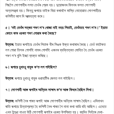
পিছলৈ সোণপাহীৰ লগত তেওঁৰ প্রেম হয়। দুয়োজনৰ মিলনৰ ফলত সোণপাহী
অন্তসত্ত্বা হয়। কিন্তু ৰূপায়ে তাইক বিয়া কৰাবলৈ মাস্তি নোহোৱাত সোণপাহীয়ে
কপিলীত জাপ দি আত্মহত্যা কৰে।
৫। ‘মই তেওঁৰ সত্ৰত শৰণ ল’ব খোজা নাই নহয় পিতাই, তেওঁতহে শৰণ ল’ম।’ ইয়াত
কোনে কাৰ ওচৰত শৰণ লোৱাৰ কথা কৈছে?
উত্তৰ:
ইয়াত ৰূপাইয়ে তেওঁৰ পিতাক ধীৰ সিঙক উক্ত কথাষাৰ কৈছে। তেওঁ ফাটেকত
লগ পোৱা তিলক গোসাঁই নামৰ গোসাঁই এজনৰ ব্যক্তিত্বত মোহিত হৈ তেওঁৰ ওচৰত
শৰণ ল’ব বুলি ইচ্ছা ব্যক্ত কৰিছে।
৬। ৰূপায়ে চুধাংচু বাবুক ক’ত লগ পাইছিল?
উত্তৰ
: ৰূপায়ে চুধাংচু বাবুক গুৱাহাটীৰ জেলত লগ পাইছিল।
৭। সোণপাহী আৰু ৰূপাইৰ অন্তিম সাক্ষাৎ ক’ত আৰু কিদৰে হৈছিল লিখা।
উত্তৰ:
কপিলী নৈৰ পাৰত ৰূপাই আৰু সোণপাহীৰ অন্তিম সাক্ষাৎ হৈছিল। এদিনাখন
ৰাতি ৰূপায়ে চিন্তাগ্রস্ত হৈ কপিলী নৈৰ পাৰত গৈ নানা কথা ভারি বহি আছিল। এনেতে
এখন টুলুঙা নাওত উঠি সোণপাহী ৰূপাইৰ ওচৰত উপস্থিত হয়। বহুদিন সিহঁতৰ দেখা-