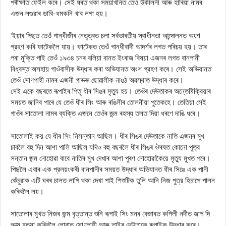
পৰীক্ষাত ফেইল কৰে। সেই ঘৰত থকা সময়খিনিত তেওঁ উকীলনী আৰু হাৰিয়া নামৰ
এজন লগুৱাৰ ডাবি-ধমকনি খাব লগা হয়।
‘ইয়াৰ পিছত তেওঁ গান্ধীজীৰ নেতৃত্বত চলা সৰ্বভাৰতীয় স্বাধীনতা আন্দোলনত অংশ
গ্রহণ কৰি ফাটেকলৈ যায়। ফাটেকত তেওঁ গান্ধীবাদী আদৰ্শৰ লগত পৰিচয় হয়। তাৰ
পৰা মুক্তি পাই তেওঁ ১৯৩৪ চনৰ বলিয়া বানত ইংৰাজ বিষয়া এজনৰ লগত বানপানী
বিধ্বস্ত অসহায় গাওঁবাসীক উদ্ধাৰ কৰা অভিযানত অংশ গ্রহণ কৰে। সেই অভিযানত
তেওঁ সোণপাহী নামৰ এজনী গাভৰু ছোৱালীক নাঙঠ অৱস্থাত উদ্ধাৰ কৰে।
সেই একে বছৰতে ৰূপাইৰ পিতৃ ধীৰ সিঙৰ মৃত্যু হয়। তেওঁৰ দেউতাকৰ অন্তেষ্টিক্রিয়াৰ
সময়ত জানিব পাৰে যে তেওঁ ধীৰ সিং আৰু ৰঙিলীৰ তোলনীয়া পুতেকহে। তেতিয়া সেই
গাওঁৰ সাতোলা নামৰ ব্যক্তি এজনে তেওঁৰ জন্ম ৰহস্য তলত দিয়া ধৰণে দাঙি ধৰে।
সাতোলাই কয় যে ধীৰ সিং নিসন্তান আছিল। ধীৰ সিঙৰ দেউতাকে নাতি এজনৰ মুখ
চাবলৈ বহু দিন আশা পালি আছিল যদিও বহু বছৰলৈ ধীৰ সিঙৰ ঔৰষত কোনো পুত্র
সন্তান জন্ম নোহোৱা বাবে নাতিৰ মুখ দেখাৰ আশা পুৰণ নোহোৱাকৈয়ে মৃত্যু মুখত পৰে।
পিছলৈ এবাৰ এক প্রলয়ংকৰী বানপানীৰ সময়ত উদ্ধাৰ অভিযানত ধীৰ সিঙে এক পানী
কেঁচুৱাক এটি ঘৰৰ চালত লাগি থকা দেখা পাই শিশুটিক তুলি আনি নিজ পুত্র হিচাপে পালন
কৰিবলৈ লয়।
সাতোলাৰ মুখত নিজৰ জন্ম বৃত্তান্ত শুনি ৰূপাই সিং মনৰ বেজাৰত কপিলী নদীত জাপ দি
আত্ম হত্যা কৰিবলৈ লোৱাত সোণপাহী আৰু তাইৰ দেউতাকে ৰূপাইক উদ্ধাৰ কৰে।