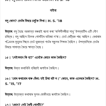
নাইবা
বসু কোন? তেওঁৰ বিষয়ে চমুকৈ লিখা। H. S. ’18
উত্তৰ
: বসু হৈছে নৱকান্ত বৰুৱাই ৰচনা কৰা ‘কপিলীপৰীয়া সাধু’ উপন্যাটিৰ এটি গৌণ
চৰিত্ৰ। বসু আছিল তিলক গোসাঁইৰ ভতিজা ল’ৰা। তেওঁ মেট্রিক পাছ আছিল। বেথাৰাম
পণ্ডিতৰ মৃত্যুৰ পিছত তেওঁ ভুৰবন্ধা গাওঁৰ স্কুলৰ শিক্ষক হৈছিল। ঔপন্যাসিকে তেওঁৰ
বিষয়ে সামান্য কৈয়ে ক্ষান্ত হৈছে।
১৫। ‘সেইগলান কি হা?’ এনেকৈ কোনে কাক কৈছিল?
উত্তৰ:
উক্ত কথাখিনি হৰিয়াই ৰূপাইক কৈছিল।
১৬। ‘মোৰ কথাবোৰ বাৰু বেঁকা: তই চিথা বাট ল।’ কোনে, কাক এনেদৰে কৈছিল? H.
S. ’15, ’17
উত্তৰ:
উত্তক্ত কথাষাৰ সুলভ দোকীনয়ে ৰূপাইক কৈছিল।
১৭। ‘কোন? সেই কৈদী গোসাঁই?’