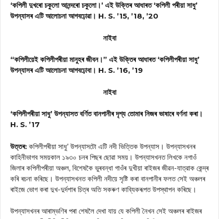
‘কপিলী দুখৰো চকুলো আনন্দৰো চকুলো।’ এই উক্তিৰ আধাৰত ‘কপিলী পৰীয়া সাধু’
উপন্যাসৰ এটি আলোচনা আগবঢ়োৱা। H. S. ’15, ’18, ’20
নাইবা
“কপিলীয়েই কপিলীপৰীয়া মানুহৰ জীবন।” এই উক্তিৰ আধাৰত ‘কপিলীপৰীয়া সাধু’
উপন্যাসৰ এটি আলোচনা আগবঢ়োবা। H. S. ’16, ’19
নাইবা
‘কপিলীপৰীয়া সাধু’ উপন্যাসত বর্ণিত বানপানীৰ দৃশ্য তোমাৰ নিজৰ ভাষাৰে বৰ্ণনা কৰা।
H. S. ’17
উত্তৰ:
কপিলীপৰীয়া সাধু’ উপন্যাসটো এটি নদী ভিত্তিক উপন্যাস। উপন্যাসখনৰ
কাহিনীভাগব সময়কাল ১৯৩০ চনৰ পিছৰ ছোৱা সময়। উপন্যাসখনত লিখকে নগাওঁ
জিলাৰ কপিলীপৰীয়া অঞ্চল, বিশেষকৈ ভুৰবন্ধা গাওঁৰ দুখীয়া ৰাইজৰ জীৱন-যাত্রাক কেন্দ্ৰ
কৰি ৰচনা কৰিছে। উপন্যাসখনত কপিলী নদীয়ে সৃষ্টি কৰা বানপানীৰ ফলত সেই অঞ্চলৰ
ৰাইজে ভোগ কৰা দুখ-দুর্দশাৰ চিত্ৰ অতি সকৰুণ কাব্যিকৰূপত উপস্থাপন কৰিছে।
উপন্যাসখনৰ আৰাম্ভণিৰ পৰা শেষলৈ দেখা যায় যে কপিলী নৈখন সেই অঞ্চলৰ ৰাইজৰ