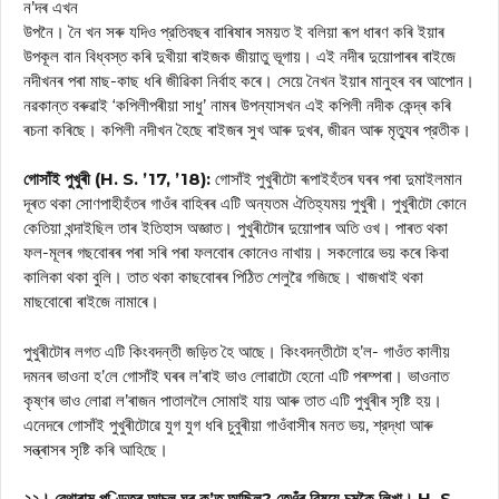
ন’দৰ এখন
উপনৈ। নৈ খন সৰু যদিও প্রতিবছৰ বাৰিষাৰ সময়ত ই বলিয়া ৰূপ ধাৰণ কৰি ইয়াৰ
উপকূল বান বিধ্বস্ত কৰি দুখীয়া ৰাইজক জীয়াতু ভূগায়। এই নদীৰ দুয়োপাৰৰ ৰাইজে
নদীখনৰ পৰা মাছ-কাছ ধৰি জীৱিকা নির্বাহ কৰে। সেয়ে নৈখন ইয়াৰ মানুহৰ বৰ আপোন।
নৱকান্ত বৰুৱাই ‘কপিলীপৰীয়া সাধু’ নামৰ উপন্যাসখন এই কপিলী নদীক কেন্দ্ৰ কৰি
ৰচনা কৰিছে। কপিলী নদীখন হৈছে ৰাইজৰ সুখ আৰু দুখৰ, জীৱন আৰু মৃত্যুৰ প্রতীক।
গোসাঁই পুখুৰী (H. S. ’17, ’18):
গোসাঁই পুখুৰীটো ৰূপাইহঁতৰ ঘৰৰ পৰা দুমাইলমান
দূৰত থকা সোণপাহীহঁতৰ গাওঁৰ বাহিৰৰ এটি অন্যতম ঐতিহ্যময় পুখুৰী। পুখুৰীটো কোনে
কেতিয়া খন্দাইছিল তাৰ ইতিহাস অজ্ঞাত। পুখুৰীটোৰ দুয়োপাৰ অতি ওখ। পাৰত থকা
ফল-মূলৰ গছবোৰৰ পৰা সৰি পৰা ফলবোৰ কোনেও নাখায়। সকলোৱে ভয় কৰে কিবা
কালিকা থকা বুলি। তাত থকা কাছবোৰৰ পিঠিত শেলুৱৈ গজিছে। খাজখাই থকা
মাছবোৰো ৰাইজে নামাৰে।
পুখুৰীটোৰ লগত এটি কিংবদন্তী জড়িত হৈ আছে। কিংবদন্তীটো হ’ল- গাওঁত কালীয়
দমনৰ ভাওনা হ’লে গোসাঁই ঘৰৰ ল’ৰাই ভাও লোৱাটো হেনো এটি পৰম্পৰা। ভাওনাত
কৃষ্ণৰ ভাও লোৱা ল’ৰাজন পাতাললৈ সোমাই যায় আৰু তাত এটি পুখুৰীৰ সৃষ্টি হয়।
এনেদৰে গোসাঁই পুখুৰীটোৱে যুগ যুগ ধৰি চুবুৰীয়া গাওঁবাসীৰ মনত ভয়, শ্রদ্ধা আৰু
সন্ত্ৰাসৰ সৃষ্টি কৰি আহিছে।
২২। বেথাৰাম পণ্ডিতৰ আচল ঘৰ ক’ত আছিল? তেওঁৰ বিষয়ে চমুকৈ লিখা। H. S.