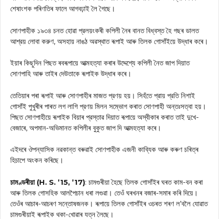
শেষাংশক পৰিণতিৰ ফালে আগবঢ়াই লৈ গৈছে।
সোণপাহীক ১৯৩৪ চনত হোৱা প্রলয়ংকৰী কপিলী নৈৰ বানত বিধ্বস্ত হৈ গছৰ ডালত
আশ্রয় লোবা করুণ, অসহায় নাঙঠ অৱস্থাত ৰূপাই আৰু তিলক গোসাঁইয়ে উদ্ধাৰ কৰে।
ইয়াৰ কিছুদিন পিছত ৰবৰূপায়ে আত্মহত্যা কৰাৰ উদ্দেশ্যে কপিলী নৈত জাপ দিয়াত
সোণপাহি আৰু তাইৰ দেউতাকে ৰূপাইক উদ্ধাৰ কৰে।
তেতিয়াৰ পৰা ৰূপাই আৰু সোণপাহীৰ মাজত প্রণয় হয়। সিহঁতে প্রায় প্রতি নিশাই
গোসাঁই পুখুৰীৰ পাৰত লগ লাগি প্রণয় মিলন সম্ভোগ কৰাত সোণপাহী অন্তঃসত্বা হয়।
পিছত সোণপাহীয়ে ৰূপাইক বিয়াৰ প্রস্তাৱ দিয়াত ৰূপায়ে অস্বীকাৰ কৰাত তাই দুখে-
বেজাৰে, অপমান-অভিমানত কপিলীৰ বুকুত জাপ দি আত্মহত্যা কৰে।
এইদৰে ঔপন্যাসিক নৱকান্ত বৰুৱাই সোণপাহীক এজনী কাব্যিক আৰু কৰুণ চৰিত্ৰ
হিচাপে অংকন কৰিছে।
চামণ্ডৰীয়া (H. S. ’15, ’17)
: চামগুৰীয়া হৈছে তিলক গোসাঁইৰ ঘৰত কাম-বন কৰা
আৰু তিলক গোসহিক আলপৈচান ধৰা লগুৱা। তেওঁ ঘৰখনৰ বজাৰ-সমাৰ কৰি দিয়ে।
তেওঁৰ আচাৰ-আচৰণ সন্তোষজনক। ৰূপায়ে তিলক গোসাঁইৰ ওচৰত শৰণ ল’বলৈ যোৱাত
চামগুৰীয়াই ৰূপাইক থকা-খোৱাৰ যত্ন লৈছে।