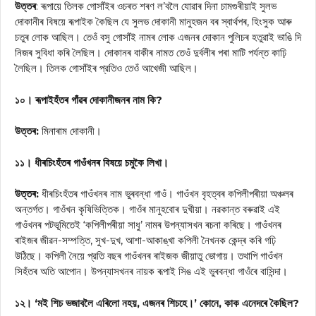
উত্তৰ
: ৰূপায়ে তিলক গোসাঁইৰ ওচৰত শৰণ ল’বলৈ যোৱাৰ দিনা চামগুৰীয়াই সুলভ
দোকানীৰ বিষয়ে ৰূপাইক কৈছিল যে সুলভ দোকানী মানুহজন বৰ স্বাৰ্থপৰ, হিংসুক আৰু
চতুৰ লোক আছিল। তেওঁ বসু গোসাঁই নামৰ লোক এজনৰ দোকান পুলিচৰ হতুৱাই ভাঙি দি
নিজৰ সুবিধা কৰি লৈছিল। দোকানৰ বাকীৰ নামত তেওঁ দুৰ্বলীৰ পৰা মাটি পর্যন্ত কাঢ়ি
লৈছিল। তিলক গোসাঁইৰ প্রতিও তেওঁ আখেজী আছিল।
১০। ৰূপাইহঁতৰ গাঁৱৰ দোকানীজনৰ নাম কি?
উত্তৰ:
মিনাৰাম দোকানী।
১১। ধীৰচিংহঁতৰ গাওঁখনৰ বিষয়ে চমুকৈ লিখা।
উত্তৰ:
ধীৰচিংহঁতৰ গাওঁখনৰ নাম ভুৰবন্ধা গাওঁ। গাওঁখন বৃহত্বৰ কপিলীপৰীয়া অঞ্চলৰ
অন্তৰ্গত। গাওঁখন কৃষিভিত্তিক। গাওঁৰ মানুহবোৰ দুখীয়া। নৱকান্ত বৰুৱাই এই
গাওঁখনৰ পটভূমিতেই ‘কপিলীপৰীয়া সাধু’ নামৰ উপন্যাসখন ৰচনা কৰিছে। গাওঁখনৰ
ৰাইজৰ জীৱন-সম্পত্তি, সুখ-দুখ, আশা-আকাঙ্খা কপিলী নৈখনক কেন্দ্ৰ কৰি গঢ়ি
উঠিছে। কপিলী নৈয়ে প্রতি বছৰ গাওঁখনৰ ৰাইজক জীয়াতু ভোগায়। তথাপি গাওঁখন
সিহঁতৰ অতি আপোন। উপন্যাসখনৰ নায়ক ৰূপাই সিঙ এই ভুৰবন্ধা গাওঁৰে বাসিন্দা।
১২। ‘মই শিচ ভজাবলৈ এৰিলো নহয়, এজনৰ শিচহে।’ কোনে, কাক এনেদৰে কৈছিল?