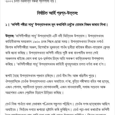
২০০২ চনত নৱকান্ত বৰুৱা স্বর্গগামী হয়।
নির্বাচিত আর্হি প্রশ্ন-উত্তৰ:
১। ‘কপিলী পৰীয়া সাধু’ উপন্যাসখনৰ মূল কথাখিনি চমুকৈ তোমাৰ নিজৰ ভাষাত লিখা।
উত্তৰ:
‘কপিলীপৰীয়া সাধু’ উপন্যাসটো এটি নদী ভিত্তিক উপন্যাস। উপন্যাসখনৰ
কাহিনীভাগৰ সময়কাল ১৯৩০ চনৰ পিছৰ ছোৱা সময়। উপন্যাসখনত লিখকে নগাওঁ
জিলাৰ কপিলীপৰীয়া অঞ্চল, বিশেষকৈ ভুৰবন্ধা গাওঁৰ দুখীয়া ৰাইজৰ জীৱন-যাত্রাক কেন্দ্ৰ
কৰি ৰচনা কৰিছে। উপন্যাসখনত কপিলী নদীয়ে সৃষ্টি কৰা বানপানীৰ ফলত সেই
অঞ্চললৰ ৰাইজে ভোগ কৰা দুখ-দুৰ্দ্দশাৰ চিত্ৰ অতি সকৰুণ কাব্যিকৰূপত উপস্থাপন
কৰিছে। ‘কপিলীপৰীয়া সাধু’ উপন্যাসখনৰ কাহিনী থুলমূলভাবে তলত বর্ণনা কৰা হ’ল।
ৰূপাই হৈছে উপন্যাসখনৰ প্ৰধান চৰিত্ৰ। তেওঁ ধীৰ সিং আৰু ৰঙিলীৰ পুত্র।
ঔপন্যাসিকে তেওঁক উপন্যাসখনত এজন অঘাইতং ল’ৰা, বৃত্তি পৰীক্ষাত বহিব পৰা ছাত্র,
এজন গোলাম, স্বাধীনতা যুদ্ধত যোগদানকাৰী, এজন মানবতাবাদী, সমাজ সচেতন আৰু
অৱশেষত এজন প্রেমিক হিচাপে চিত্রিত কৰিছে।
তেওঁ নিজ গাওঁতে থকা বেথাৰাম পণ্ডিতৰ স্কুলত পঢ়িছিল। তেওঁৰ লগৰ ছাত্ৰবোৰ আছিল
অঘাইতং। সিহঁতৰ লগতে ৰূপায়ো দুষ্টালি কৰি ফুৰিছিল। তেওঁ পঢ়া-শুনা কৰাতকৈ কপিলী