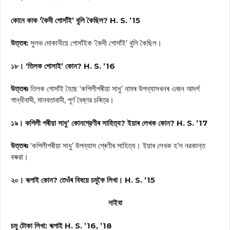
কোনে কাক ‘কৈদী গোসাঁই’ বুলি কৈছিল? H. S. ’15
উত্তৰ:
সুলভ দোকানীয়ে গোসাঁইক ‘কৈদী গোসাঁই’ বুলি কৈছিল।
১৮। ‘তিলক গোসাই’ কোন? H. S. ’16
উত্তৰঃ
তিলক গোসাঁই হৈছে ‘কপিলীপৰীয়া সাধু’ নামৰ উপন্যাসখনৰ এজন আদর্শ
গান্ধীবাদী, মানবতাবাদী, পূর্ণ বৈষ্ণৱ চৰিত্র।
১৯। কপিলী পৰীয়া সাধু’ কোনশ্রেণীৰ সাহিত্য? ইয়াৰ লেখক কোন? H. S. ’17
উত্তৰঃ
‘কপিলীপৰীয়া সাধু’ উপন্যাস শ্ৰেণীৰ সাহিত্য। ইয়াৰ লেখক হ’ল নৱকান্ত
বৰুৱা।
২০। ৰূপাই কোন? তেওঁৰ বিষয়ে চমুকৈ লিখা। H. S. ’15
নাইবা
চমু টোকা লিখা: ৰূপাই H. S. ’16, ’18