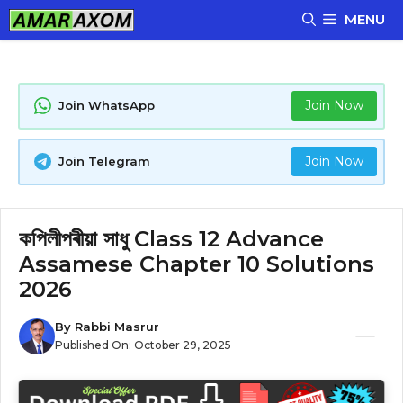
Skip
MENU
to
content
Join Now
Join WhatsApp
Join Now
Join Telegram
কপিলীপৰীয়া সাধু Class 12 Advance
Assamese Chapter 10 Solutions
2026
By
Rabbi Masrur
Published On:
October 29, 2025