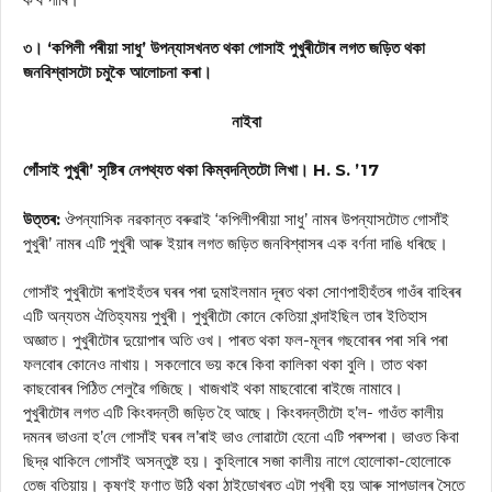
৩। ‘কপিলী পৰীয়া সাধু’ উপন্যাসখনত থকা গোসাই পুখুৰীটোৰ লগত জড়িত থকা
জনবিশ্বাসটো চমুকৈ আলোচনা কৰা।
নাইবা
গোঁসাই পুখুৰী’ সৃষ্টিৰ নেপথ্যত থকা কিম্বদন্তিটো লিখা। H. S. ’17
উত্তৰ:
ঔপন্যাসিক নৱকান্ত বৰুৱাই ‘কপিলীপৰীয়া সাধু’ নামৰ উপন্যাসটোত গোসাঁই
পুখুৰী’ নামৰ এটি পুখুৰী আৰু ইয়াৰ লগত জড়িত জনবিশ্বাসৰ এক বর্ণনা দাঙি ধৰিছে।
গোসাঁই পুখুৰীটো ৰূপাইহঁতৰ ঘৰৰ পৰা দুমাইলমান দূৰত থকা সোণপাহীহঁতৰ গাওঁৰ বাহিৰৰ
এটি অন্যতম ঐতিহ্যময় পুখুৰী। পুখুৰীটো কোনে কেতিয়া খন্দাইছিল তাৰ ইতিহাস
অজ্ঞাত। পুখুৰীটোৰ দুয়োপাৰ অতি ওখ। পাৰত থকা ফল-মূলৰ গছবোৰৰ পৰা সৰি পৰা
ফলবোৰ কোনেও নাখায়। সকলোবে ভয় কৰে কিবা কালিকা থকা বুলি। তাত থকা
কাছবোৰৰ পিঠিত শেলুৱৈ গজিছে। খাজখাই থকা মাছবোৰো ৰাইজে নামাবে।
পুখুৰীটোৰ লগত এটি কিংবদন্তী জড়িত হৈ আছে। কিংবদন্তীটো হ’ল- গাওঁত কালীয়
দমনৰ ভাওনা হ’লে গোসাঁই ঘৰৰ ল’ৰাই ভাও লোৱাটো হেনো এটি পৰম্পৰা। ভাওত কিবা
ছিদ্র থাকিলে গোসাঁই অসন্তুষ্ট হয়। কুহিলাৰে সজা কালীয় নাগে হোলোকা-হোলোকে
তেজ বতিয়ায়। কৃষ্ণই ফণাত উঠি থকা ঠাইডোখৰত এটা পুখুৰী হয় আৰু সাপডালৰ সৈতে