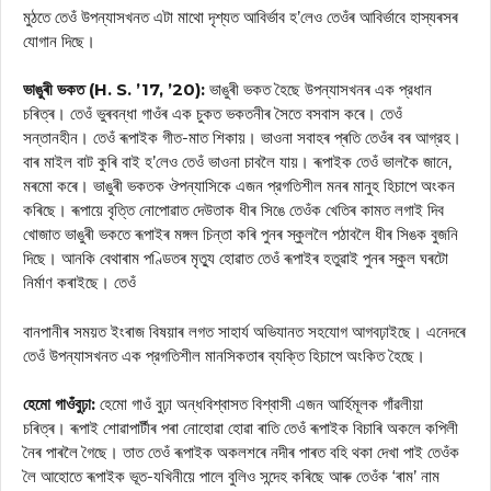
মুঠতে তেওঁ উপন্যাসখনত এটা মাথো দৃশ্যত আবির্ভাব হ’লেও তেওঁৰ আবির্ভাবে হাস্যৰসৰ
যোগান দিছে।
ভাঙুৰী ভকত (H. S. ’17, ’20):
ভাঙুৰী ভকত হৈছে উপন্যাসখনৰ এক প্রধান
চৰিত্ৰ। তেওঁ ভুৰবন্ধা গাওঁৰ এক চুকত ভকতনীৰ সৈতে বসবাস কৰে। তেওঁ
সন্তানহীন। তেওঁ ৰূপাইক গীত-মাত শিকায়। ভাওনা সবাহৰ প্ৰতি তেওঁৰ বৰ আগ্রহ।
বাৰ মাইল বাট কুৰি বাই হ’লেও তেওঁ ভাওনা চাবলৈ যায়। ৰূপাইক তেওঁ ভালকৈ জানে,
মৰমো কৰে। ভাঙুৰী ভকতক ঔপন্যাসিকে এজন প্রগতিশীল মনৰ মানুহ হিচাপে অংকন
কৰিছে। ৰূপায়ে বৃত্তি নোপোৱাত দেউতাক ধীৰ সিঙে তেওঁক খেতিৰ কামত লগাই দিব
খোজাত ভাঙুৰী ভকতে ৰূপাইৰ মঙ্গল চিন্তা কৰি পুনৰ স্কুললৈ পঠাবলৈ ধীৰ সিঙক বুজনি
দিছে। আনকি বেথাৰাম পণ্ডিতৰ মৃত্যু হোৱাত তেওঁ ৰূপাইৰ হতুৱাই পুনৰ স্কুল ঘৰটো
নিৰ্মাণ কৰাইছে। তেওঁ
বানপানীৰ সময়ত ইংৰাজ বিষয়াৰ লগত সাহার্য অভিযানত সহযোগ আগবঢ়াইছে। এনেদৰে
তেওঁ উপন্যাসখনত এক প্রগতিশীল মানসিকতাৰ ব্যক্তি হিচাপে অংকিত হৈছে।
হেমো গাওঁবুঢ়া:
হেমো গাওঁ বুঢ়া অন্ধবিশ্বাসত বিশ্বাসী এজন আর্হিমূলক গাঁৱলীয়া
চৰিত্ৰ। ৰূপাই শোৱাপাৰ্টীৰ পৰা নোহোৱা হোৱা ৰাতি তেওঁ ৰূপাইক বিচাৰি অকলে কপিলী
নৈৰ পাৰলৈ গৈছে। তাত তেওঁ ৰূপাইক অকলশৰে নদীৰ পাৰত বহি থকা দেখা পাই তেওঁক
লৈ আহোতে ৰূপাইক ভূত-যখিনীয়ে পালে বুলিও সন্দেহ কৰিছে আৰু তেওঁক ‘ৰাম’ নাম