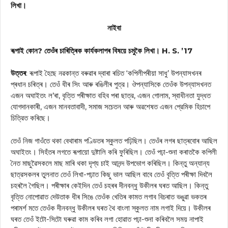
লিখা।
নাইবা
ৰূপাই কোন? তেওঁৰ চাৰিত্ৰিক কাৰ্যকলাপৰ বিষয়ে চমুকৈ লিখা। H. S. ’17
উত্তৰ
: ৰূপাই হৈছে নৱকান্ত বৰুৱাৰ দ্বাৰা ৰচিত ‘কপিলীপৰীয়া সাধু’ উপন্যাসখনৰ
প্ৰধান চৰিত্ৰ। তেওঁ ধীৰ সিং আৰু ৰঙিলীৰ পুত্র। ঔপন্যাসিকে তেওঁক উপন্যাসখনত
এজন অঘাইতং ল’ৰা, বৃত্তি পৰীক্ষাত বহিব পৰা ছাত্র, এজন গোলাম, স্বাধীনতা যুদ্ধত
যোগদানকাৰী, এজন মানবতাবাদী, সমাজ সচেতন আৰু অৱশেষত এজন প্রেমিক হিচাপে
চিত্রিত কৰিছে।
তেওঁ নিজ গাওঁতে থকা বেথাৰাম পণ্ডিতৰ স্কুলত পঢ়িছিল। তেওঁৰ লগৰ ছাত্ৰবোৰ আছিল
অঘাইতং। সিহঁতৰ লগতে ৰূপায়ো দুষ্টালি কৰি ফুৰিছিল। তেওঁ পঢ়া-শুনা কৰাতকৈ কপিলী
নৈত মাছুৱৈসকলে মাছ মাৰি থকা দৃশ্য চাই আনন্দ উপভোগ কৰিছিল। কিন্তু অন্যান্য
ছাত্রসকলৰ তুলনাত তেওঁ লিখা-পঢ়াত কিছু ভাল আছিল বাবে তেওঁ বৃত্তি পৰীক্ষা দিবলৈ
চহৰলৈ গৈছিল। পৰীক্ষাৰ কেইদিন তেওঁ চহৰৰ দীনবন্ধু উকীলৰ ঘৰত আছিল। কিন্তু
বৃত্তি নোপোৱাত দেউতাক ধীৰ সিঙে তেওঁক খেতিৰ কামত লগাব বিচৰাত ভঙুৱা ভকতৰ
পৰামৰ্শ মতে তেওঁক দীনবন্ধু উকীলৰ ঘৰত থৈ বাংলা স্কুলত নাম লগাই দিয়ে। উকীলৰ
ঘৰত তেওঁ ইটো-সিটো ঘৰুৱা কাম কৰিব লগা হোৱাত পঢ়া-শুনা কৰিবলৈ সময় নাপাই