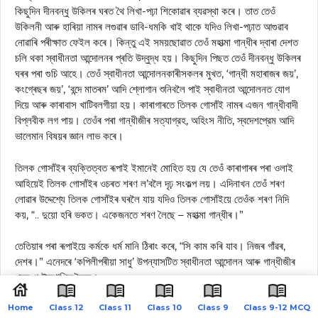
কিছুদিন দীনবন্ধু উকিলৰ ঘৰত থৈ লিখা-পঢ়া শিকোৱাৰ ব্যৱস্থা কৰে। তাত তেওঁ
উকিলনী আৰু হাৰিয়া নামৰ লগুৱাৰ ডাবি-ধমকি খাই থাকে যদিও লিখা-পঢ়াত আগুৱাব
নোৱাৰি পৰীক্ষাত ফেইল কৰে। কিন্তু এই সময়ছোৱাত তেওঁ মহাত্মা গান্ধীৰ দ্বাৰা দেশত
চলি থকা স্বাধীনতা আন্দোলনৰ প্ৰতি উদ্বুদ্ধ হয়। কিছুদিন পিছত তেওঁ দীনবন্ধু উকিলৰ
ঘৰৰ পৰা গুচি আহে। তেওঁ স্বাধীনতা আন্দোলনকাৰীসকলৰ মুখত, ‘গান্ধী মহাৰাজৰ জয়’,
কংগ্ৰেছৰ জয়’, ‘বন্দে মাতৰম’ আদি শ্লোগান শুনিবলৈ পাই স্বাধীনতা আন্দোলনত যোগ
দিয়ে আৰু কাৰাবাস খাটিবলগীয়া হয়। কাৰাগাৰতে তিলক গোসাঁই নামৰ এজন গান্ধীবাদী
বিপ্লবীক লগ পায়। তেওঁৰ পৰা গান্ধীজীৰ সত্যাগ্রহ, অহিংস নীতি, স্বদেশপ্রেম আদি
ভালেমান বিষয়ৰ জ্ঞান লাভ কৰে।
তিলক গোসাঁইৰ ব্যক্তিত্বত ৰূপাই ইমানেই মোহিত হয় যে তেওঁ কাৰাগাৰৰ পৰা ওলাই
আহিয়েই তিলক গোসাঁইৰ ওচৰত শৰণ ল’বলৈ দৃঢ় সংকল্প লয়। এদিনাখন তেওঁ শৰণ
লোৱাৰ উদ্দেশ্যে তিলক গোসাঁইৰ ঘৰলৈ যায় যদিও তিলক গোসাঁইয়ে তেওঁক শৰণ নিদি
কয়, “.. দুয়ো হৰি ভকত। একেজনতে শৰণ লৈছে – মহাত্মা গান্ধীৰ।”
তেতিয়াৰ পৰা ৰূপাইয়ে কর্মকে ধর্ম মানি ঠিৰাং কৰে, “সি কাম কৰি যাব। নিজৰ গাঁৱৰ,
দেশৰ।” এনেদৰে ‘কপিলীপৰীয়া সাধু’ উপন্যাসটিত স্বাধীনতা আন্দোলন আৰু গান্ধীজীৰ
প্ৰসংগ উত্থাপিত হৈছে।
২৪। ‘ৰজা পোৱালিৰ দেশ’ বুলি ঔপন্যাসিকে কোন কেইখন ঠাই সাতে-পাঁচে বাৰঘৰ ৰজাৰ
Home
Class 12
Class 11
Class 10
Class 9
Class 9-12 MCQ