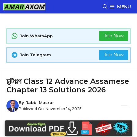
Skip
MENU
to
content
Join Now
Join WhatsApp
Join Now
Join Telegram
চুটিগল্প Class 12 Advance Assamese
Chapter 13 Solutions 2026
By
Rabbi Masrur
Published On:
November 14, 2025