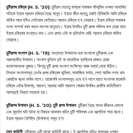
চুটিগল্পৰ চৰিত্ৰ (H. S. ’20):
চুটিগল্প যেহেতু বাস্তৱ সমাজৰ পটভূমিৰ ওপৰত আধাৰিত
গতিকে ইয়াৰ প্রধান চৰিত্ৰ হৈছে মানুহ। ইয়াত জীব-জন্তু, চৰাই-চিৰিকতি আদি চৰিত্ৰ
থাকিব পাৰে যদিও সেইবোৰ কেতিয়াও প্ৰধান চৰিত্ৰ হ’ব নোৱাৰে। ইয়াৰ চৰিত্ৰ সমাজৰ
লগত সম্পর্ক থকা ৰক্ত-মাংসৰ মানুহহে। ইয়াৰ উপৰিও চুটি গল্পৰ পৰিসৰ কম হোৱা বাবে
ইয়াৰ চৰিত্ৰৰ সংখ্যাও কম। এনে গল্পত এটা বা দুটাতকৈ বেছি প্রধান চৰিত্ৰ থাকিব
নোৱাৰে।
চুটিগল্পৰ সংলাপ (H. S. ’19):
অন্যান্য উপাদানৰ দৰে সংলাপো চুটিগল্পৰ এক
আৱশ্যকীয় উপাদান। সংলাপ বুলিলে দুই বা ততোধিক ব্যক্তিৰ মাজত হোৱা
কথোপকথনক বুজায়। কিন্তু চুটি গল্পৰ সংলাপ সংক্ষিপ্ত আৰু যথার্থ হোবা উচিত।
লিখকে সংলাপসমূহ তেওঁৰ গল্পৰ চৰিত্ৰৰ ভূমিকা, সামাজিক মর্যদা, পেশা আদিৰ লগত খাব
খোৱাকৈ ৰচনা কৰিব লাগে। তাৰোপৰি সংলাপসমূহ এনে হ’ব লাগে যাতে সংলাপৰ মাজেদি
চৰিত্ৰ এটাৰ উদ্দেশ্য, আচৰণ, স্বভাৱ আদি প্ৰকাশ পোৱাৰ উপৰিও গল্পটিৰ কাহিনীভাগ
আগবঢ়াই নিয়াত সহায়ক হয়।
চুটিগল্পৰ উপাদান (H. S. ’20): চুটি গল্পৰ উপাদান
: চুটিগল্প হৈছে মানব জীৱনৰ কোনো
এক মূহুর্তত ঘটা ঘটনা বা বিষয়ৰ আধাৰত ৰচিত চুটি পৰিসৰৰ এক কাল্পনিক গদ্য ৰচনা।
ইয়াৰ প্রধান বৈশিষ্ট্য (উপাদান) সমূহ হ’ল:
(ক) কাহিনী
: চুটিগল্পত এটি মাথো কাহিনী থাকে। ই কাল্পনিক যদিও বাস্তৱৰ ওপৰত