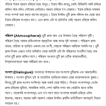
গতিকে ইয়াৰ প্রধান চৰিত্ৰ হৈছে মানুহ। ইয়াত জীব-জন্তু, চৰাই-চিৰিকতি আদি চৰিত্ৰ
থাকিব পাৰে যদিও সেইবোৰ কেতিয়াও প্ৰধান চৰিত্ৰ হ’ব নোৱাৰে। ইয়াৰ চৰিত্ৰ সমাজৰ
লগত সম্পৰ্ক থকা ৰক্ত-মাংসৰ মানুহহে। ইয়াৰ উপৰিও চুটি গল্পৰ পৰিসৰ কম হোৱা বাবে
ইয়াৰ চৰিত্ৰৰ সংখ্যাও কম। এনে গল্পত এটা বা দুটাতকৈ বেছি প্রধান চৰিত্ৰ থাকিব
নোৱাৰে।
পৰিবেশ (Atmosphere):
চুটি গল্পৰ আন এক উপাদান হৈছে পৰিবেশ সৃষ্টি।
পৰিৱেশ হৈছে আমাৰ চাৰিওফালৰ প্রাকৃতিক আৰু মানৱ সৃষ্ট অবস্থা। পৰিৱেশে গল্পৰ
নায়ক, নায়িকা বা ব্যক্তি এজনৰ দেহ ভংগী, পোছাক পৰিচ্ছদ আদিকো সামৰি লয়। চুটি
গল্পৰ লিখক এজনে বৰ্ণনা কৰিবলৈ লোৱা কাহিনী এটা কি পৰিৱেশত সংঘটিত হৈছে তাৰ
বৰ্ণনা চুটি গল্পত থাকিব লাগে। পৰিৱেশ অংকনে চুটি গল্প এটিক বাস্তবধর্মীতা,
বিশ্বাসযোগ্যতা আৰু সজীৱতা দান কৰে।
সংলাপ (Dialogue):
অন্যান্য উপাদানৰ দৰে সংলাপো চুটিগল্পৰ এক আৱশ্যকীয়
উপাদান। সংলাপ বুলিলে দুই বা ততোধিক ব্যক্তিৰ মাজত হোৱা কথোপকথনক বুজায়।
কিন্তু চুটি গল্পৰ সংলাপ সংক্ষিপ্ত আৰু যথার্থ হোৱা উচিত। লিখকে সংলাপসমূহ তেওঁৰ
গল্পৰ চৰিত্ৰৰ ভূমিকা, সামাজিক মর্যদা, পেশা আদিৰ লগত খাব খোৱাকৈ ৰচনা কৰিব
লাগে। তাৰোপৰি সংলাপসমূহ এনে হ’ব লাগে যাতে সংলাপৰ মাজেদি চৰিত্ৰ এটাৰ
উদ্দেশ্য, আচৰণ, স্বভাৱ আদি প্রকাশ পোৱাৰ উপৰিও গল্পটিৰ কাহিনীভাগ আগবঢ়াই নিয়াত
সহায়ক হয়।