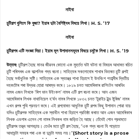
নাইবা
চুটিগল্প বুলিলে কি বুজা? ইয়াৰ দুটা বৈশিষ্ট্যৰ বিষয়ে লিখা। H. S. ’17
নাইবা
চুটিগল্পৰ এটি সংজ্ঞা দিয়া। ইয়াৰ মূল উপাদানসমূহৰ বিষয়ে চমুকৈ লিখা। H. S. ’19
উত্তৰ:
চুটিগল্প হৈছে মানৱ জীৱনৰ কোনো এক মুহুর্তত ঘটা ঘটনা বা বিষয়ৰ আধাৰত ৰচিত
চুটি পৰিসৰৰ এক কাল্পনিক গদ্য ৰচনা। সাহিত্যৰ সকলোবোৰ শাখাৰ ভিতৰত চুটি গল্পই
হৈছে সর্বাধুনিক সৃষ্টি। সাহিত্যৰ এক স্বতন্ত্র শাখা হিচাপে ই উনবিংশ শতাব্দীৰ দ্বিতীয়
দহকটোৰ পৰা উদ্ভৱ হোৱা আৰম্ভ কৰে। ১৮১৯ চনত আমেৰিকাৰ ৱাশিংটন আৰভিং
নামৰ এজন লিখকে ‘ৰিপ ভান উইংকল’ নামৰ এটি গল্প ৰচনা কৰে। আন এজন
আমেৰিকাৰ লিখক নাথানিয়েল হ’ৰ্থন নামৰ লিখকে ১৮৩২ চনত ‘টুৱাইচ টুল্ড ষ্টুৰিজ’ নামৰ
এখন গল্পৰ পুথি প্রনয়ণ কৰে। এই গল্পবোৰত আধুনিক চুটি গল্পৰ কিছু উপাদান পোৱা যায়
যদিও চুটিগল্পক সাহিত্যৰ এক স্বাধীন শাখা হিচাপে প্রতিষ্ঠা কৰাত আন এজন আমেৰিকাৰ
লিখক এডগাৰ এলেন পো নামৰ লিখকৰ নাম জড়িত হৈ আছে। তেঁবেই পোন প্রথমতে
চুটিগল্পৰ তত্ত্ব আগবঢ়ায়। তেওঁৰ মতে চুটি গল্প হৈছে, “এক গদ্য ৰচনা যি পড়োতে
আধাঘন্টা সময়ৰ পৰা এক বা দুঘন্টা সময় লয়।”
(Short story is a prose