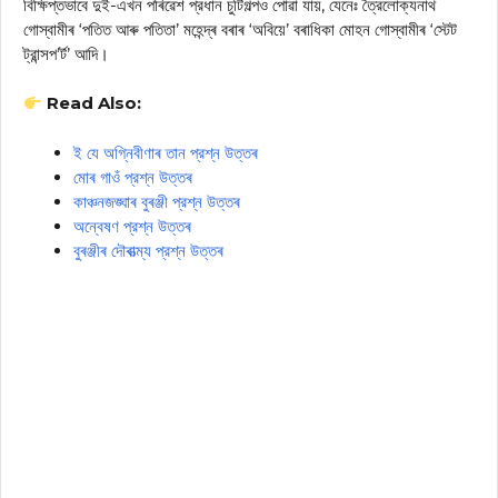
বিক্ষিপ্তভাবে দুই-এখন পৰিৱেশ প্রধান চুটিগল্পও পোৱা যায়, যেনেঃ ত্রৈলোক্যনাথ
গোস্বামীৰ ‘পতিত আৰু পতিতা’ মহেন্দ্ৰ বৰাৰ ‘অবিয়ে’ বৰাধিকা মোহন গোস্বামীৰ ‘স্টেট
ট্রান্সপ’র্ট’ আদি।
Read Also:
ই যে অগ্নিবীণাৰ তান প্রশ্ন উত্তৰ
মোৰ গাওঁ প্রশ্ন উত্তৰ
কাঞ্চনজঙ্ঘাৰ বুৰঞ্জী প্রশ্ন উত্তৰ
অন্বেষণ প্রশ্ন উত্তৰ
বুৰঞ্জীৰ দৌৰাত্ম্য প্রশ্ন উত্তৰ