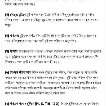
ভিত্তি কৰি ৰচনা কৰা হয়।
(খ) চৰিত্ৰ:
চুটিগল্প চুটি পসিৰৰ বাবে ইয়াত এটি বা দুটি মুখ্য চৰিত্ৰৰ বাহিৰে অধিক
চৰিত্ৰ সমাবেশ নাথাকে। চৰিত্ৰসমূহ হৈছে সাধাৰণতে সমাজত বাস কৰা ৰক্ত-মাংহৰ
মানুহ।
(গ) পৰিবেশঃ
চুটিগল্পৰ বর্ণিত ঘটনা এটি যি ঠাইত সংঘটিত হয় সেই ঠাইৰ চাৰিওফালৰ
বৰ্ণনা, চৰিত্ৰসমূহৰ সাজ-সজ্জা আদি চুটিগল্পৰ পৰিৱেশৰ অন্তৰ্গত।
(ঘ) সংলাপ:
সংলাপ বুলিলে এক বা একাধিক ব্যক্তিৰ মাজত হোৱা কথোপকথনক বুজোৱা
হয়। চুটিগল্পৰ সংলাপ যথাযথ, পৰিমিত হোৱা উচিত যাতে সংলাপৰ মাজেদি চৰিত্ৰ এটিৰ
বিকাশ হয় আৰু গল্পটিৰ কাহিনীভাগ আগবাঢ়ি যায়।
(ঙ) লিখকৰ জীৱন দর্শন
: জীবন দর্শন বুলিলে মানব জীবন, মানৰ আচৰণ বা মানৱ কাৰ্যৰ
ওপৰত এক মতামত বা ধাৰণা প্রতিফলন হোৱাক বুজায়। চুটি গল্পত লিখকৰ জীৱন দর্শন
কেতিয়াবা প্রত্যক্ষভাবে আৰু কেতিয়াবা পৰোক্ষভাৱে প্রকাশ পায়। অৱশ্যে লিখকৰ জীৱন
দর্শন তেওঁৰ চৰিত্ৰৰ কাৰ্যৰ মাজেদি, বক্তব্যৰ মাজেদি বা ঘটনাৰ মাজেদি প্রকাশ কৰিব
পাৰে বা লিখকে তেওঁৰ জীৱন দর্শনটো উহ্যও ৰাখিব পাৰে।
(ঘ) পৰিৱেশ প্রধান চুটিগল্প (H. S. ’18, ’20):
যিবোৰ চুটিগল্পত কোনো এক বিশেষ