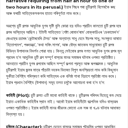
narrative requiring from half an hour to one or
two hours in its perusal.)
ইয়াৰ পিছৰ পৰা চুটিগল্পই বিশেষকৈ ৰুছ
আৰু ফৰাচী সাহিত্যকসকলৰ হাতত পৰিপূৰ্ণতা লাভ কৰে।
অৱশ্যে চুটি গল্পক আধুনিক যুগৰ সৃষ্টি বুলি কোৱা হয় যদিও প্রাচীন কালতো চুটি গল্পৰ দৰে
গল্পৰ অস্তিত্ব আছিল। ইটালী সাহিত্যত ‘গেষ্টা ৰোমান’ৰাম’ বোক্কাচিওৰ ‘ডেকামেৰ’ন’
জেওফ্রে চচাৰৰ ‘কেন্টাৰবেৰি টেলচ’ আৰু অন্যান্য সাধু যেনে ঈচপৰ সাধু, সংস্কৃত ভাষাত
‘হিতোপদেশ’, পঞ্চতন্ত্র’, ‘কথা সৰিৎ সাগৰ’, আৰু বৌদ্ধ জাতকৰ সাধুবোৰত চুটি গল্পৰ
বিভিন্ন উপাদানৰ নিদর্শন পোৱা যায়। কিন্তু সেইবোৰ গল্পৰ লগত আধুনিক যুগৰ গল্পৰ মূল
প্রভেদ হ’ল আধুনিক চুটি গল্প সম্পূর্ণ বাস্তৱ মানৱ সমাজৰ ঘটনাৰ ওপৰত প্রতিষ্ঠিত।
আনহাতে প্রাচীন যুগৰ গল্পবোৰ আছিল সম্পূর্ণ কল্পনা প্রসূত আৰু ৰূপকাত্মক। আধুনিক
চুটিগল্পই ইয়াৰ জন্মৰ মাত্র পাঁচোটা দহকৰ ভিতৰত বিপুল জনপ্রিয়তা লাভ কৰি কিছুমান
সুকীয়া বৈশিষ্ট্য পৰিগ্ৰহণ কৰি সাহিত্যৰ এক বলিষ্ঠ শাখা হিচাপে প্রতিষ্ঠা লাভ কৰে।
ইয়াৰ প্রধান বৈশিষ্ট্য (উপাদান) সমূহ তলত চমুকৈ আলোচনা কৰা হ’ল হ’ল:
কাহিনী (Plot):
চুটি গল্পত এটি মাথো কাহিনী থাকে। চুটিগল্পৰ পৰিসৰ যিহেতু কম সেয়ে
ইয়াত একাধিক কাহিনীৰ স্থান নাই। আকৌ ইয়াৰ কাহিনীটো কাল্পনিক যদিও বাস্তৱৰ
ওপৰত প্রতিষ্ঠিত। ইয়াৰ কাহিনী মানৱ জীৱনৰ কোনো এক সৰু বা খণ্ড ঘটনাৰ আধাৰত
বিন্যস্ত হয়।
চৰিত্ৰ (Character):
চুটিগল্প যেহেতু বাস্তৱ সমাজৰ পটভূমিৰ ওপৰত আধাৰিত