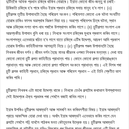
দুটিতকৈ অধিক প্রধান চৰিত্ৰ থাকিব নোৱাৰে। ইয়াত কোনো জীব-জন্তু বা চৰাই-
চিৰিকতি চৰিত্ৰ হ’ব পাৰে যদিও ইয়াৰ প্ৰধান চৰিত্ৰ সদায় মানুহ হ’ব লাগ। (৩)
চুটিগল্পৰ তৃতীয় উপাদানটো হৈছে পৰিৱেশ অংকন। পৰিবেশত কোনো এক ঘটনা সংঘটিত
হোৱাৰ চাৰিও ফালৰ অৱস্থাৰ বিৱৰণ দিয়া হয়। অৱশ্যে পৰিবেশৰ চিত্ৰ ঘটনা, স্থান
আৰু চৰিত্ৰৰ লগত খাপ-খাব পৰাকৈ উপস্থাপন কৰিব লাগে। (৪) চুটিগল্পত সংলাপ এক
আৱশ্যকীয় উপাদান বুলি ধৰা হয়। লিখকে সংলাপ চৰিত্ৰৰ মুখৰে প্ৰকাশ কৰিব লাগে।
সংলাপসমূহ এনেভাৱে ৰচিত হ’ব লাগে যাতে চৰিত্ৰ এটিৰ উদ্দেশ্য, আচৰণ আদি প্রকাশ
হোৱাৰ উপৰিও কাহিনীভাগক আগবঢ়াই নিয়ে। (৫) চুটিগল্পৰ পঞ্চম উপাদানটো হৈছে
লিখকৰ জীবন দর্শন। জীবন দর্শন হৈছে মানৱ জীৱনৰ ওপৰত লিখকৰ মন্তব্য। দেখা যায়
কোনো কোনো চুটি গল্পত কাহিনীয়ে প্রাধান্য পায়। কোনে কোনো গল্পত চৰিত্রাঙ্কনে
প্রাধান্য পায় আৰু কোনো কোনো গল্পত পৰিবেশ অংকনে প্রাধান্য পায়। এই দিশৰ পৰা
চুটি গল্পক কাহিনী প্রধান, চৰিত্ৰ প্রধান আৰু পৰিবেশ প্রধান – এই তিনি শ্ৰেণীত ভাগ
কৰিব পাৰি।
চুটিগল্পত লিখকৰ এটা মাথো উদ্দেশ্য থাকে। লিখকে তেওঁৰ গল্পটোৰ কথাভাগ উপস্থাপনত
সেই উদ্দেশ্যৰ ঐক্য প্রথমৰ পৰা শেষলৈ বজাই ৰাখিব লাগে।
ইয়াৰ উপৰিও চুটিগল্পৰ আৰম্ভণি আৰু সামৰণি মন কৰিবলগীয়া বিষয়। ইয়াৰ আৰম্ভণি
প্রায়ে আকস্মিক হোৱা দেখা যায়। অর্থাৎ ইয়াৰ আৰম্ভণি এনেভাবে কৰিব লাগে যেন
গল্পটো শেষলৈ পঢ়ি যাবলৈ পাঠকৰ মনত কৌতূহলৰ উদ্রেক হয়। চুটিগল্পৰ আৰম্ভণি
আকস্মিক বা নাটকীয় হয় যদিও কিছুমান গল্প লিখকে মানৱ জীৱনৰ কোনো এটি বিষয় বা