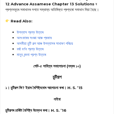
12 Advance Assamese Chapter 13 Solutions
ৰ
প্ৰশ্নসমূহৰ সমাধানৰ লগতে সম্ভাব্য অতিৰিক্ত প্ৰশ্নৰো সমাধান দিয়া হৈছে।
Read Also:
উপন্যাস প্রশ্ন উত্তৰ
অলংকাৰৰ সংজ্ঞা আৰু প্ৰকাৰ
অসমীয়া চুটি গল্প আৰু উপন্যাসৰ সাধাৰণ পৰিচয়
বৰ্ষা বৰ্ণন প্রশ্ন উত্তৰ
মানুহ বন্দনা প্রশ্ন উত্তৰ
গোট-৫ সাহিত্য সমালোচনা (নম্বৰ ১০)
চুটিগল্প
১। চুটিগল্প কি? ইয়াৰ বৈশিষ্ট্যবোৰ আলোচনা কৰা। H. S. ’15
নাইবা
চুটিগল্পৰ চাৰিটা বৈশিষ্ট্য উল্লেখ কৰা। H. S. ’16