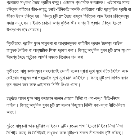
প্রথমতে সাধুকথা হৈছে প্রাচীন বস্তু। এইবোৰ প্ৰধানকৈ ৰপকাত্মক। এইবোৰত মানৱ
চৰিত্ৰৰ বাহিৰেও জীৱ-জন্তু, চৰাই-চিৰিকতি আনকি কেতিয়াবা অতি প্রাকৃতিক প্রাণী বা
জীৱও ইয়াৰ চৰিত্ৰ হয়। কিন্তু চুটি গল্প হৈছে বাস্তব ভিত্তিক আৰু ইয়াৰ চৰিত্ৰসমূহ
সদায় মানুহ হয়। ইয়াত কোনো অপ্রাকৃতিক জীৱ বা প্রাণী প্রধান চৰিত্ৰ হিচাপে
উপস্থাপন হ’ব নোৱাৰে।
দ্বিতীয়তে, প্রাচীন যুগৰ সাধুকথা বা আখ্যানমূলক কাহিনীৰ প্রধান উদ্দেশ্য আছিল
মানুহক নৈতিক বা আধ্যাত্মিক শিক্ষা প্রদান কৰা। কিন্তু আধুনিক যুগৰ চুটি গল্পৰ প্রধান
উদ্দেশ্য হৈছে পঢ়ুৱৈক আজৰি সময়ত বিনোদন দান কৰা।
তৃতীয়তে, সাধু কথাসমূহৰ সৰহভাগেই বেনামী ৰচকৰ দ্বাৰা মুখে মুখে ৰচিত হৈছিল আৰু
সেইবোৰ প্ৰজন্মৰ পৰা প্ৰজন্মলৈ মুখে মুখে চলি আহিছিল। কিন্তু চুটি গল্প লিখিত ৰূপত
জন্ম গ্রহণ কৰে আৰু এইবোৰৰ নির্দিষ্ট লিখক থাকে।
চতুৰ্থতে আগৰ যুগৰ সাধু কথাবোৰ ৰচনাৰ কোনো নিদ্দিষ্ট বা ধৰা-বন্ধা নীতি-নিয়ম
নাছিল। কিন্তু আধুনিক যুগৰ চুটি গল্প ৰচনাৰ কিছুমান নিৰ্দ্দিষ্ট ধৰা-বন্ধা নীতি-নিয়ম
আছে।
মুঠতে সাধুকথা আৰু চুটিগল্প সাহিত্যৰ দুটি স্বতন্ত্র শাখা হিচাপে সিহঁতৰ নিজা নিজা
বৈশিষ্ট্য আছে-যি বৈশিষ্ট্যই সাধুকথা আৰু চুটিগল্পৰ মাজত সীমাৰেখাৰ সৃষ্টি কৰিছে।