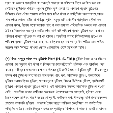
স্থান বা অঞ্চলৰ প্ৰাকৃতিক বা মানবসৃষ্ট অৱস্থা বা পৰিৱেশৰ চিত্ৰ অংকিত কৰা হয়
সেইবোৰ চুটিগল্পক পৰিৱেশ প্রধান চুটিগল্প বুলি কোৱা হয় পৰিৱেশ প্রধান চুটিগল্পত
বিক্ষিপ্ত ঘটনা এটাৰ প্ৰসংগ থাকিব পাৰে যদিও ঘটনা বা কাহিনীটো অৱলম্বনহে মাত্র।
সাধাৰণতে কোনো ধর্মীয় বা পরিত্র স্থান, সমুদ্র তট, মোহনীয় প্রাকৃতিক সৌন্দর্য থকা
কোনো স্থান, বিশেষ উল্লেখযোগ্য ঠাই বা ভ্রমণযোগ্য ঐতিহাসিক গুৰুত্ব থকা কোনো
ঠাইৰ চাৰিওফালৰ অৱস্থাৰ সজীৱ বৰ্ণনা দাঙি ধৰি পৰিবেশ প্রধান চুটিগল্প ৰচনা কৰা হয়।
পৰিৱেশ প্রধান চুটিগল্পৰ সংখ্যা খুব তাকৰ। অসমীয়া ভাষাত বিক্ষিপ্তভাবে দুই-এখন
পৰিবেশ প্রধান চুটিগল্প পোৱা যায়, যেনেঃ ত্রৈলোক্যনাথ গোস্বামীৰ ‘পতিত আৰু পতিতা’
মহেন্দ্ৰ বৰাৰ ‘অবিয়ে’ ৰাধিকা মোহন গোস্বামীৰ ‘স্টেট ট্রান্সপ’র্ট’ আদি।
(খ) বিষয়-বস্তুৰ ফালৰ পৰা চুটিগল্পৰ বিভাগ (H. S. ’18):
চুটিগল্প হৈছে মানৱ জীৱনৰ
কোনো এক মূহুর্তত ঘটা ঘটনা বা বিষয়ৰ আধাৰত ৰচিত চুটি পৰিসৰৰ এক কাল্পনিক গদ্য
ৰচনা। সাহিত্যৰ সকলোবোৰ শাখাৰ ভিতৰত চুটি গল্পই হৈছে সর্বাধুনিক সৃষ্টি। বিষয়বস্তুৰ
ফালৰ পৰা চুটিগল্পক সাত ভাগত ভাগ কৰিব পাৰি, যথা: সামাজিক চুটিগল্প, বাজনৈতিক
চুটিগল্প, মনস্তাত্ত্বিক চুটিগল্প, অপৰাধমূলক চুটিগল্প, বিজ্ঞান ভিত্তিক চুটিগল্প, প্রতীকধর্মী
চুটিগল্প, পৰিৱেশ প্রধান চুটিগল্প আদি। এই ভাগবোৰৰ ভিতৰত সামাজিক চুটিগল্পৰ সংখ্যা
বেছি। অসমীয়া ভাষাত লক্ষ্মীনাথ বেজবৰুৱা, ত্রৈলোক্যনাথ গোস্বামী, হলিৰাম ডেকা,
চৈয়দ আব্দুল মালিক, মামনি ৰয়চম গোস্বামী, লক্ষ্মীনন্দন বৰা, শীলভদ্র আদি গল্পকাৰসকলৰ
গল্পবোৰ সামাজকি চুটিগল্প। অৱশ্যে চৈয়দ আব্দুল মালিকৰ কেইটিমান গল্প ৰাজনৈতিক
পটভূমিত ৰচিত। তেওঁৰ কিছুমান গল্পত মনস্তাত্বিক বিশ্লেষণো আছে। অসমীয়া ভাষাত