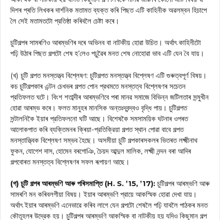
দিশৰ প্ৰতি লিখকৰ দার্শনিক মতামত ব্যক্ত কৰি পিছত এটি কাহিনীক অৱলম্বন হিচাপে
লৈ সেই মতামতটো প্রতিষ্ঠা কৰিবলৈ চেষ্টা কৰে।
চুটিগল্পৰ সামৰণিও আৰম্ভণিৰ দৰে অভিনব বা নাটকীয় হোৱা উচিত। অর্থাৎ কাহিনীটো
পঢ়ি উঠাৰ পিছত গল্পটো শেষ হ’লেও পঢ়ুৱৈৰ মনত শেষ নোহোৱা ভাব এটি যেন বৈ যায়।
(খ) চুটি গল্পত মনস্তত্ত্ব বিশ্লেষণ: চুটিগল্পত মনস্তত্ত্ব বিশ্লেষণ এটি গুৰুত্বপূর্ণ বিষয়।
কচ চুটিগল্পকাৰ এন্টন চেখভৰ গল্পত পোন প্রথমতে মনস্তত্ব বিশ্লেষণৰ সচেতন
প্রতিফলত ঘটে। বিংশ শতাব্দীৰ আৰম্ভণিবে পৰা মানৱ সমাজে বিভিন্ন জটিলতাৰ সন্মুখীন
হোৱা আৰম্ভ কৰে। ফলত মানুহৰ মানসিক অন্তঃদ্বন্দ্বও বৃদ্ধি পায়। চুটিগল্পত
সন্টালনিকৈ ইয়াৰ প্রতিফলনো ঘটি আছে। বিশেষকৈ সমসাময়িক ঘটনাৰ ওপৰত
আলোকপাত কৰি ব্যক্তিমনৰ ক্ৰিয়া-প্রতিক্রিয়া গল্পত স্থান পোৱা বাবে গল্পত
মনস্তাত্ত্বিক বিশ্লেষণ সম্ভব হৈছে। অসমীয়া চুটি গল্পকাৰসকলৰ ভিতৰত লক্ষ্মীনাথ
ফুকন, যোগেশ দাস, হোমেন বৰগোঞি, চৈয়দ আব্দুল মালিক, লক্ষ্মী নন্দন বৰা আদিৰ
গল্পবোৰত মনস্তত্ব বিশ্লেষণৰ সফল ৰূপায়ণ আছে।
(গ) চুটি গল্পৰ আৰম্ভণি আৰু পৰিসমাপ্তি (H. S. ’15, ’17):
চুটিগল্পৰ আৰম্ভণি আৰু
সামৰণি মন কৰিবলগীয়া বিষয়। ইয়াৰ আৰম্ভণি প্রায়ে আকস্মিক হোৱা দেখা যায়।
অর্থাৎ ইয়াৰ আৰম্ভণি এনেভাৱে কৰিব লাগে যেন গল্পটো শেষলৈ পঢ়ি যাবলৈ পাঠকৰ মনত
কৌতূহলৰ উদ্রেক হয়। চুটিগল্পৰ আৰম্ভণি আকস্মিক বা নাটকীয় হয় যদিও কিছুমান গল্প