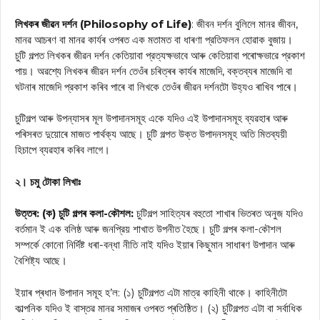
লিখকৰ জীৱন দৰ্শন (Philosophy of Life)
: জীবন দর্শন বুলিলে মানর জীবন,
মানৱ আচৰণ বা মানৱ কাৰ্যৰ ওপৰত এক মতামত বা ধাৰণা প্রতিফলন হোৱাক বুজায়।
চুটি গল্পত লিখকৰ জীৱন দর্শন কেতিয়াবা প্রত্যক্ষভাবে আৰু কেতিয়াবা পৰোক্ষভারে প্রকাশ
পায়। অৱশ্যে লিখকৰ জীৱন দৰ্শন তেওঁৰ চৰিত্ৰৰ কাৰ্যৰ মাজেদি, বক্তব্যৰ মাজেদি বা
ঘটনাৰ মাজেদি প্রকাশ কৰিব পাৰে বা লিখকে তেওঁৰ জীৱন দর্শনটো উহ্যও ৰাখিব পাৰে।
চুটিগল্প আৰু উপন্যাসৰ মূল উপাদানসমূহ একে যদিও এই উপাদানসমূহ ব্যৱহাৰ আৰু
পৰিসৰত দুয়োৰে মাজত পার্থক্য আছে। চুটি গল্পত উক্ত উপাদনসমূহ অতি মিতব্যয়ী
হিচাপে ব্যৱহাৰ কৰিব লাগে।
২। চমু টোকা লিখাঃ
উত্তৰ: (ক) চুটি গল্পৰ কলা-কৌশল:
চুটিগল্প সাহিত্যৰ বহুতো শাখাৰ ভিতৰত অনুজ যদিও
বর্তমান ই এক বলিষ্ঠ আৰু জনপ্রিয় শাখাত উপনীত হৈছে। চুটি গল্পৰ কলা-কৌশল
সম্পর্কে কোনো নির্দিষ্ট ধৰা-বন্ধা নীতি নাই যদিও ইয়াৰ কিছুমান সাধাৰণ উপাদান আৰু
বৈশিষ্ট্য আছে।
ইয়াৰ প্ৰধান উপাদান সমূহ হ’ল: (১) চুটিগল্পত এটা মাত্র কাহিনী থাকে। কাহিনীটো
কাল্পনিক যদিও ই বাস্তৱ মানৱ সমাজৰ ওপৰত প্ৰতিষ্ঠিত। (২) চুটিগল্পত এটা বা সর্বাধিক