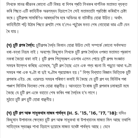
লিখকে মানৱ জীৱনৰ কোনো এটি বিষয় বা দিশৰ প্ৰতি লিখকৰ দাৰ্শনিক মতামত ব্যক্ত
কৰি পিছত এটি কাহিনীক অৱলম্বন হিচাপে লৈ সেই মতামতটো প্রতিষ্ঠা কৰিবলৈ চেষ্টা
কৰে। চুটিগল্পৰ সামৰিণিও আৰম্ভণিৰ দৰে অভিনৱ বা নাটকীয় হোৱা উচিত। অর্থাৎ
কাহিনীটো পঢ়ি উঠাৰ পিছত গল্পটো শেষ হ’লেও পঢ়ুৱৈৰ মনত শেষ নোহোৱা ভাৱ এটি যেন
ৰৈ যায়।
(ঘ) চুটি গল্পৰ দৈর্ঘ্য:
চুটিগল্পৰ দৈর্ঘ্য কিমান হোৱা উচিত সেই সম্পর্কে কোনো সৰ্বসম্মত
ধৰা-বন্ধা নিয়ম নাই। অবশ্যে কিছুমান লিখকে চুটি গল্পৰ দৈৰ্ঘ্যৰ ওপৰত মতামত প্রকাশ
নকৰা কৈয়ো থকা নাই। চুটি গল্পৰ পিতৃস্বৰূপ এডগাৰ এলেন পোয়ে চুটি গল্পৰ সংজ্ঞাত
সময়ৰ উল্লেখ কৰিছে এনেদৰে, “চুটি গল্প হৈছে এনে এক গদ্য ৰচনা যি পড়ুতে আধা ঘণ্টা
সময়ৰ পৰা এক ঘণ্টা বা দুই ঘণ্টাৰ প্রয়োজন হয়।” বিশ্ব বিখ্যাত বিজ্ঞান ভিত্তিক চুটি
গল্পকাৰ এইচ. জে. ওৱেলচে সময়ৰ পৰিমাণ কমাই দি কৈছে যে চুটি গল্প দহ মিনিটৰ পৰা
পঞ্চাশ মিনিটৰ ভিতৰত শেষ হোৱা বাঞ্ছনীয়। আনহাতে ইংৰাজ চুটি গল্পকাৰ চমাৰচেট মমে
কৈছে যে চুটি গল্প একে বহাতে শেষ কৰিব পৰা দৈৰ্ঘ্যৰ হ’ব লাগে।
মুঠতে চুটি গল্প চুটি হোৱা বাঞ্ছনীয়।
(ঘ) চুটি গল্প আৰু সাধুকথাৰ মাজৰ পাৰ্থক্য (H. S. ’15, ’16, ’17, ’18):
যদিও
কিছুমান উপাদানৰ ক্ষেত্ৰত চুটি গল্প আৰু সাধুকথা বা উপাখ্যানৰ মাজত মিল আছে তথাপি
সাহিত্যৰ স্বতন্ত্র শাখা হিচাপে দুয়োৰে মাজত যথেষ্ট পার্থক্য আছে। যেনে