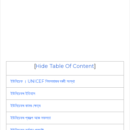
[
Hide Table Of Content
]
ইউনিচেফ । UNICEF শিশুসমাজৰ দৰদী সংস্থা
ইউনিচেফৰ ইতিহাস
ইউনিচেফৰ কামৰ ক্ষেত্ৰ
ইউনিচেফৰ প্ৰকল্প আৰু সফলতা
ইউনিচেফৰ বর্তমান প্ৰচেষ্টা