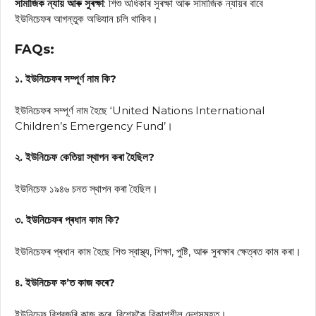
সামাজিক ন্যায় আৰু সুৰক্ষা
: শিশু অধিকাৰ সুৰক্ষা আৰু সামাজিক ন্যায়ৰ বাবে
ইউনিচেফৰ আগন্তুক অভিযান চলি থাকিব।
FAQs:
১. ইউনিচেফৰ সম্পূৰ্ণ নাম কি?
ইউনিচেফৰ সম্পূৰ্ণ নাম হৈছে ‘United Nations International
Children’s Emergency Fund’।
২. ইউনিচেফ কেতিয়া স্থাপন কৰা হৈছিল?
ইউনিচেফ ১৯৪৬ চনত স্থাপন কৰা হৈছিল।
৩. ইউনিচেফৰ প্ৰধান কাম কি?
ইউনিচেফৰ প্ৰধান কাম হৈছে শিশু স্বাস্থ্য, শিক্ষা, পুষ্টি, আৰু সুৰক্ষাৰ ক্ষেত্ৰত কাম কৰা।
৪. ইউনিচেফ ক’ত কাজ কৰে?
ইউনিচেফ বিশ্বজুৰি কাজ কৰে, বিশেষকৈ বিকাশশীল দেশসমূহত।