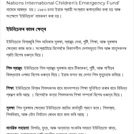
Nations International Children’s Emergency Fund’
নামেৰে আৰম্ভ হয়। ১৯৫৩ চনত ইয়াক স্থায়ী সংস্থাত ৰূপান্তৰিত কৰা হয় আৰু
সংক্ষেপে ‘ইউনিচেফ’ নামকৰণ কৰা হয়।
ইউনিচেফৰ কামৰ ক্ষেত্ৰ
ইউনিচেফে বিশ্বজুৰি শিশু অধিকাৰ সুৰক্ষা, স্বাস্থ্য সেবা, পুষ্টি, শিক্ষা, আৰু সুৰক্ষাৰ
ক্ষেত্ৰত কাজ কৰে। সংস্থাটোৱে বিশেষকৈ বিকাশশীল দেশসমূহত শিশু আৰু মাতৃসকলৰ
প্ৰতি বিশেষ গুৰুত্ব দিয়ে।
শিশু স্বাস্থ্য
: ইউনিচেফে শিশু স্বাস্থ্য সুৰক্ষাৰ বাবে টিকাকৰণ, পুষ্টি, আৰু পাণীয়ৰ
বিশুদ্ধতাৰ ওপৰত বিশেষ গুৰুত্ব দিয়ে। ইয়াৰ ফলত বহু দেশত শিশু মৃত্যুহাৰ কমিছে।
শিক্ষা
: ইউনিচেফে বিশ্বৰ শিশুসকলৰ বাবে মানসম্পন্ন শিক্ষা সুনিশ্চিত কৰাৰ বাবে বিভিন্ন
প্ৰকল্প কৰি আছে । বিশেষকৈ কন্যা শিশুসকলৰ শিক্ষা সম্পৰ্কে বিশেষ গুৰুত্ব দিয়ে।
সুৰক্ষা
: শিশু সুৰক্ষাৰ ক্ষেত্ৰত ইউনিচেফে বহুবিধ কার্যসূচী গ্ৰহণ কৰে। শিশুশ্ৰম,
শিশুবিবাহ, আৰু যৌন নিৰ্যাতন ৰোধৰ বাবে কাম কৰি আছে ।
মানৱিক সহায়তা
: বিপৰ্যয়, যুদ্ধ, আৰু অন্যান্য সংকটৰ সময়ত ইউনিচেফে খাদ্য,