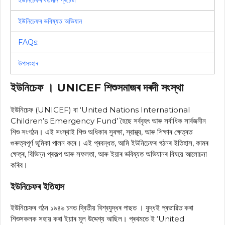
ইউনিচেফৰ ভবিষ্যত অভিযান
FAQs:
উপসংহাৰ
ইউনিচেফ । UNICEF শিশুসমাজৰ দৰদী সংস্থা
ইউনিচেফ (UNICEF) বা ‘United Nations International
Children’s Emergency Fund’ হৈছে সৰ্ববৃহৎ আৰু সৰ্বাধিক সাৰ্বজনীন
শিশু সংগঠন। এই সংস্থাই শিশু অধিকাৰ সুৰক্ষা, স্বাস্থ্য, আৰু শিক্ষাৰ ক্ষেত্ৰত
গুৰুত্বপূৰ্ণ ভূমিকা পালন কৰে। এই প্ৰবন্ধত, আমি ইউনিচেফৰ গঠনৰ ইতিহাস, কামৰ
ক্ষেত্ৰ, বিভিন্ন প্ৰকল্প আৰু সফলতা, আৰু ইয়াৰ ভবিষ্যত অভিযানৰ বিষয়ে আলোচনা
কৰিব।
ইউনিচেফৰ ইতিহাস
ইউনিচেফৰ গঠন ১৯৪৬ চনত দ্বিতীয় বিশ্বযুদ্ধৰ পাছত । যুদ্ধই প্ৰভাৱিত কৰা
শিশুসকলক সহায় কৰা ইয়াৰ মূল উদ্দেশ্য আছিল। প্ৰথমতে ই ‘United