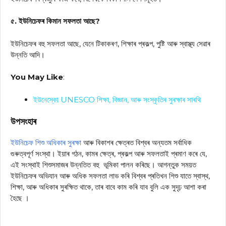
৫. ইউনিচেফৰ কিমান সফলতা আছে?
ইউনিচেফৰ বহু সফলতা আছে, যেনে টিকাকৰণ, শিক্ষাৰ প্ৰকল্প, পুষ্টি আৰু স্বাস্থ্য সেৱাৰ
উন্নতি আদি।
You May Like
:
ইউনেস্কো UNESCO শিক্ষা, বিজ্ঞান, আৰু সংস্কৃতিৰ সুৰক্ষাৰ সাৰথি
উপসংহাৰ
ইউনিচেফ শিশু অধিকাৰ সুৰক্ষা
আৰু বিকাশৰ ক্ষেত্ৰত বিশ্বৰ অন্যতম সৰ্বাধিক
গুৰুত্বপূৰ্ণ সংস্থা। ইয়াৰ গঠন, কামৰ ক্ষেত্ৰ, প্ৰকল্প আৰু সফলতাই প্ৰমাণ কৰে যে,
এই সংস্থাই শিশুসমাজৰ উন্নতিত বহু ভূমিকা পালন কৰিছে। আগন্তুক সময়ত
ইউনিচেফৰ অভিযান আৰু অধিক সফলতা লাভ কৰি বিশ্বৰ প্ৰতিখন শিশু যাতে স্বাস্থ,
শিক্ষা, আৰু অধিকাৰ সুৰক্ষিত থাকে, তাৰ বাবে কাম কৰি যাব বুলি এক সুদৃঢ় আশা কৰা
হৈছে ।