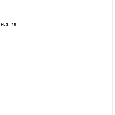
য। H. S. ’16
।