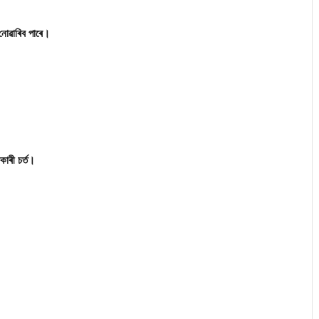
নোৱাৰিব পাৰে।
ৰকাৰী চৰ্ত।