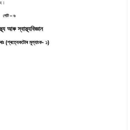
ৈছে।
গোট – ৬
থ্য আৰু স্বাস্থ্যবিজ্ঞান
কৰাঃ (প্ৰত্যেকটোৰ মূল্যাংক- ১)