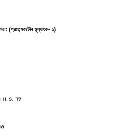
োৱা: (প্রত্যেকটোৰ মূল্যাংক- ১)
পায়। H. S. ’17
’18