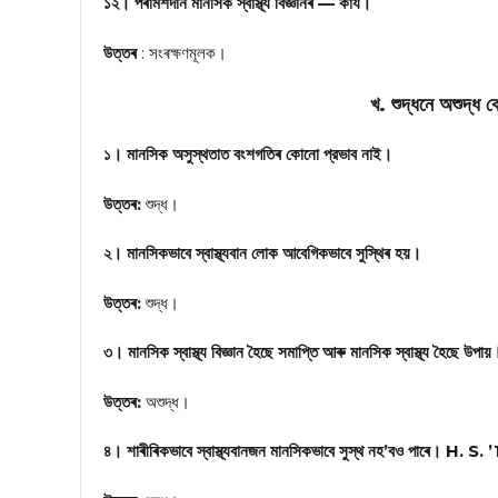
১২। পৰামৰ্শদান মানসিক স্বাস্থ্য বিজ্ঞানৰ — কাৰ্য।
উত্তৰ
: সংৰক্ষণমূলক।
খ. শুদ্ধনে অশুদ্ধ ক
১। মানসিক অসুস্থতাত বংশগতিৰ কোনো প্রভাব নাই।
উত্তৰ:
শুদ্ধ।
২। মানসিকভাবে স্বাস্থ্যবান লোক আবেগিকভাবে সুস্থিৰ হয়।
উত্তৰ:
শুদ্ধ।
৩। মানসিক স্বাস্থ্য বিজ্ঞান হৈছে সমাপ্তি আৰু মানসিক স্বাস্থ্য হৈছে উ
উত্তৰ:
অশুদ্ধ।
৪। শাৰীৰিকভাবে স্বাস্থ্যবানজন মানসিকভাবে সুস্থ নহ’বও পাৰে। H. S. 