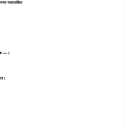
 ৰ লগত সমাযোজিত
 আৰু —।
কৰে।