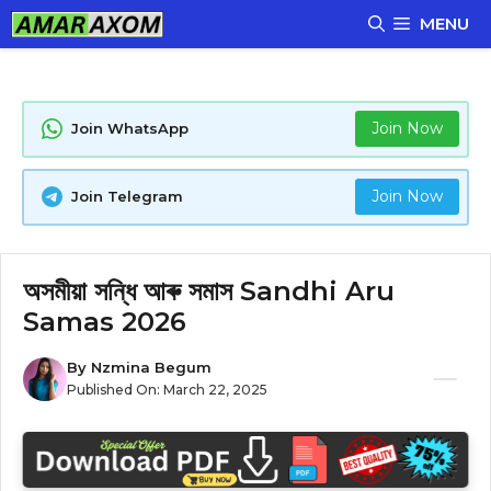
Skip
MENU
to
content
Join Now
Join WhatsApp
Join Now
Join Telegram
অসমীয়া সন্ধি আৰু সমাস Sandhi Aru
Samas 2026
By
Nzmina Begum
Published On:
March 22, 2025