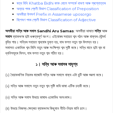
ষত্ব বিধি Khatba Bidhi কাক বোলে সম্পর্কে ধাৰণা আৰু প্ৰশ্নোত্তৰ
অব্যয় পদৰ শ্ৰেণী বিভাগ Classification of Preposition
অসমীয়া উপসৰ্গ Prefix in Assamese uposorgo
বিশেষণ পদৰ শ্ৰেণী বিভাগ Classification of Adjective
অসমীয়া সন্ধি আৰু সমাস Sandhi Aru Samas
: অসমীয়া ভাষাত
সন্ধি
আৰু
সমাস
ব্যাকৰণৰ দুটা গুৰুত্বপূর্ণ অংশ। এইবোৰৰ সহায়ত শব্দ গঠন আৰু বাক্যৰ সৌন্দৰ্য
বৃদ্ধি পায়। সন্ধিৰ সহায়ত শব্দবোৰ যুক্ত হয়, যাৰ ফলত নতুন শব্দ উৎপন্ন হয়।
সমাসত একাধিক শব্দ মিলি নতুন আৰু সংক্ষিপ্ত শব্দ সৃষ্টি কৰে। সন্ধি মানে দুটা শব্দ বা
ধ্বনিসমূহৰ মিলন, যাৰ ফলত নতুন শব্দ গঠিত হয়।
১। সন্ধি আৰু সমাসৰ সাদৃশ্য
(১) বৈয়াকৰণিক নিয়মৰ মাজেদি সন্ধি আৰু সমাসে বাক্য এটা চুটি আৰু শুৱলা কৰে।
(২) সন্ধি আৰু সমাসে নতুন নতুন শব্দ সৃষ্টি কৰি ভাষা এটিক চহকী কৰে।
(৩) সন্ধি আৰু সমাস উভয়ে ভাষাৰ একোবিধ অলংকাৰ।
(৪) উভয়ে নিজস্ব ক্ষেত্ৰত ব্যাকৰণৰ কিছুমান নীতি-নিয়ম মানি চলে।