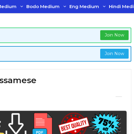
Medium
Bodo Medium
Eng Medium
Hindi Med
Join Now
Join Now
n Assamese