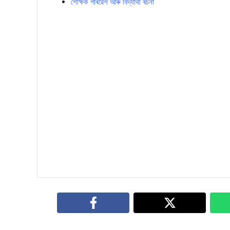
শৈক্ষিক পৰিৱেশ আৰু বিদ্যার্থী ৰচনা