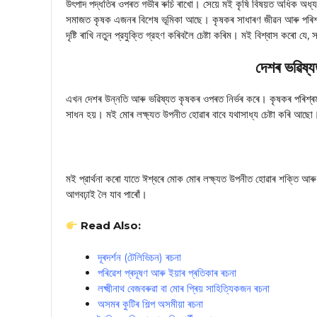
উৎপাদ পদ্ধতিৰ ওপৰত গভীৰ ৰুচি ৰাখো। সেয়ে মই কৃষি বিষয়ত অধিক অধ্যয়
সমাজত কৃষক এজনৰ বিশেষ ভূমিকা আছে। কৃষকৰ সাধাৰণ জীৱন আৰু পৰিশ্র
দৃষ্টি ৰাখি নতুন প্রযুক্তি গ্রহণ কৰিবলৈ চেষ্টা কৰিম। মই বিশ্বাস কৰ
দেশৰ ভৱিষ্য
এখন দেশৰ উন্নতি আৰু ভৱিষ্যত কৃষকৰ ওপৰত নিৰ্ভৰ কৰে। কৃষকৰ পৰিশ্ৰমৰ
সাধন হয়। মই মোৰ লক্ষ্যত উপনীত হোৱাৰ বাবে যথাসাধ্য চেষ্টা কৰি আছো
মই প্রার্থনা কৰো যাতে ঈশ্বৰে মোক মোৰ লক্ষ্যত উপনীত হোৱাৰ শক্তি
আগবঢ়াই লৈ যাব পাৰোঁ।
Read Also:
দূৰদৰ্শন (টেলিভিচন) ৰচনা
পৰিৱেশ প্ৰদূষণ আৰু ইয়াৰ প্ৰতিকাৰ ৰচনা
লক্ষ্মীনাথ বেজবৰুৱা বা মোৰ প্ৰিয় সাহিত্যিকজন ৰচনা
অসমৰ কুটিৰ শিল্প অসমীয়া ৰচনা