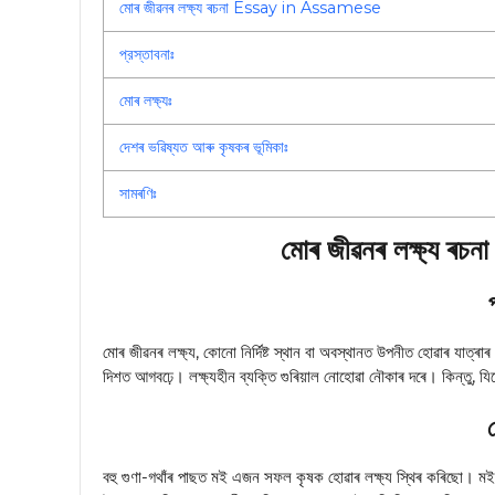
মোৰ জীৱনৰ লক্ষ্য ৰচনা Essay in Assamese
প্রস্তাবনাঃ
মোৰ লক্ষ্যঃ
দেশৰ ভৱিষ্যত আৰু কৃষকৰ ভূমিকাঃ
সামৰণিঃ
মোৰ জীৱনৰ লক্ষ্য
মোৰ জীৱনৰ লক্ষ্য, কোনো নির্দিষ্ট স্থান বা অবস্থানত উপনীত হোৱাৰ যাত্ৰা
দিশত আগবঢ়ে। লক্ষ্যহীন ব্যক্তি গুৰিয়াল নোহোৱা নৌকাৰ দৰে। কিন্তু, যিক
ম
বহু গুণা-গথাঁৰ পাছত মই এজন সফল কৃষক হোৱাৰ লক্ষ্য স্থিৰ কৰিছো। ম