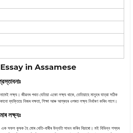
 ৰচনা Essay in Assamese
প্রস্তাবনাঃ
ৰ নামেই লক্ষ্য। জীৱনৰ পথত যেতিয়া একো লক্ষ্য থাকে, তেতিয়াহে মানুহৰ যাত্রা সঠিক
োনো ব্যক্তিয়ে নিজৰ দক্ষতা, শিক্ষা আৰু আগ্ৰহৰ ওপৰত লক্ষ্য নির্ধাৰণ কৰিব লাগে।
োৰ লক্ষ্যঃ
ই এক সফল কৃষক হৈ মোৰ খেতি-বাৰীৰ উন্নতি সাধন কৰিব বিচাৰো। মই বিভিন্ন শস্যৰ