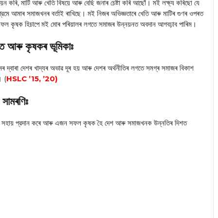
ন কৰি, মাটি আৰু খেতি বিষয়ে আৰু বেছি জনাৰ চেষ্টা কৰি আছোঁ। মই লক্ষ্য কৰিছো যে
মে আমাৰ সমাজখনৰ বৰ্তাই ৰাখিছে। মই নিজৰ অভিজ্ঞতাৰে খেতি আৰু মাটিৰ গুণৰ ওপৰত
ো যে, সফল কৃষক হিচাপে মই মোৰ পৰিয়ালৰ লগতে সমাজৰ উন্নয়নত অবদান আগবঢ়াব পাৰিম।
ত আৰু কৃষকৰ ভূমিকাঃ
 দ্বাৰা দেশৰ খাদ্যৰ অভাৱ দূৰ হয় আৰু দেশৰ অৰ্থনীতিৰ লগতে সমগ্ৰ সমাজৰ বিকাশ
। (
HSLC ’15, ’20)
সামৰণিঃ
 আৰু সহায় প্রদান কৰে আৰু এজন সফল কৃষক হৈ দেশ আৰু সমাজখনক উন্নতিৰ দিশত