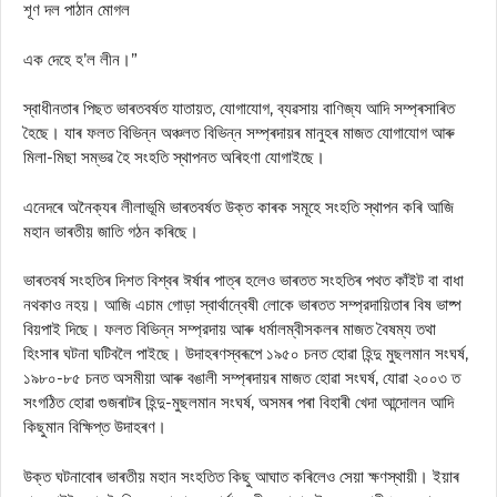
শূণ দল পাঠান মোগল
এক দেহে হ’ল লীন।”
স্বাধীনতাৰ পিছত ভাৰতবৰ্ষত যাতায়ত, যোগাযোগ, ব্যৱসায় বাণিজ্য আদি সম্প্ৰসাৰিত
হৈছে। যাৰ ফলত বিভিন্ন অঞ্চলত বিভিন্ন সম্প্ৰদায়ৰ মানুহৰ মাজত যোগাযোগ আৰু
মিলা-মিছা সম্ভৱ হৈ সংহতি স্থাপনত অৰিহণা যোগাইছে।
এনেদৰে অনৈক্যৰ লীলাভূমি ভাৰতবৰ্ষত উক্ত কাৰক সমূহে সংহতি স্থাপন কৰি আজি
মহান ভাৰতীয় জাতি গঠন কৰিছে।
ভাৰতবৰ্ষ সংহতিৰ দিশত বিশ্বৰ ঈর্ষাৰ পাত্ৰ হলেও ভাৰতত সংহতিৰ পথত কাঁইট বা বাধা
নথকাও নহয়। আজি এচাম গোড়া স্বার্থান্বেষী লোকে ভাৰতত সম্প্রদায়িতাৰ বিষ ভাষ্প
বিয়পাই দিছে। ফলত বিভিন্ন সম্প্রদায় আৰু ধর্মালম্বীসকলৰ মাজত বৈষম্য তথা
হিংসাৰ ঘটনা ঘটিবলৈ পাইছে। উদাহৰণস্বৰূপে ১৯৫০ চনত হোৱা হিন্দু মুছলমান সংঘর্ষ,
১৯৮০-৮৫ চনত অসমীয়া আৰু বঙালী সম্প্ৰদায়ৰ মাজত হোৱা সংঘর্ষ, যোৱা ২০০৩ ত
সংগঠিত হোৱা গুজৰাটৰ হিন্দু-মুছলমান সংঘর্ষ, অসমৰ পৰা বিহাৰী খেদা আন্দোলন আদি
কিছুমান বিক্ষিপ্ত উদাহৰণ।
উক্ত ঘটনাবোৰ ভাৰতীয় মহান সংহতিত কিছু আঘাত কৰিলেও সেয়া ক্ষণস্থায়ী। ইয়াৰ