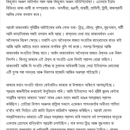
কিছুমান অঞ্চল অতিপাত গৰম আৰু কিছুমান অঞ্চল নাতিশিতোষ্ণ। এনেদৰে ইয়াৰ
বিভিন্ন ভাষা-ভাষী বা সম্প্রদায় যথা- অসমীয়া, বঙালী, মাৰাঠী, তামিলী, হিন্দী, ৰাজস্থানী
আদিৰ লোক বসবাস কৰে।
আকৌ ভাৰতবৰ্ষত পৃথিৱীৰ আটাইবোৰ ধৰ্মৰ লোক যথা- হিন্দু, বৌদ্ধ, খৃষ্টান, মুছলমান, পার্টী
আদি কাহানিবাৰৰ পৰাই বসবাস কৰি আছে। বাস্তবত দেখা যায় ভাৰতবৰ্ষখন এখন
অনৈক্যৰ বিচৰণ ক্ষেত্র। তথাপি এনে অনৈক্যৰ মাজত সংহতিৰ বান্ধোনেৰে বান্ধ খাই
আজি আমি আটায়ে মহান ভাৰতৰ নাগৰিক বুলি গর্ব কৰো। সমগ্র বিশ্বয়ো আজি
ভাৰতবৰ্ষৰ সংহতিত বিষ্ময় মানে। অর্থাৎ ভাৰতবৰ্ষখন অনৈক্যৰ মাজত ঐক্যৰ এক বিৰল
নিদর্শন। কিন্তু ভাৰতৰ এই ঐক্য বা সংহতি একে দিনাই স্থাপন হোৱা নাছিল।
ভাৰতবৰ্ষই আজি যি সংহতি গৌৰৱ বা সন্মানৰ অধিকাৰী হৈছে সেয়া ইতিহাসৰ কোনোৱা
এটি যুগৰ পৰা সমন্বয় আৰু বিকাশৰ মাজেদি আজিৰ অৱস্থা পাইছেহি।
ভাৰতৰ মহান সংহতি গঠনত কেইবাটাও কাৰকে বা উপাদানে অৰিহণা আগবঢ়াইছে।
প্রথমে ৰাজনীতিৰ কথাকেই উনুকিয়াব পাৰি। আমি ইতিহাসত পাওঁ খ্রীষ্ট জন্মৰ কেইবা
শতাব্দীৰ আগতে ভাৰতত ‘ভৰত’ নামৰ এজন মহান ৰজাই ডাঙৰ সাম্রাজ্য স্থাপন
কৰিছিল। তেতিয়া বিশাল অঞ্চলৰ বাসিন্দা সকলে একেজন শাসনকৰ্তাৰ অধীনত শাসিত
হ’বহৈ পাই সিহঁতে এটা জাতি হিচাপে ভাৱিবলৈ আৰম্ভ কৰিছিল। আকৌ মোগল
সম্রাটসকলেও ভাৰতত এটি ডাঙৰ সম্রাজ্য স্থাপন কৰি সকলো ধৰ্ম সম্প্ৰদায়ৰ মানুহক
একতাৰ ঢোলেৰে বান্ধিবলৈ প্রচেষ্টা চলাইছিল। যাৰ ফলত হিন্দু আৰু মুছলমান বা
অন্যান্য সম্প্রদায় বা ধর্মালম্বী লোকসকলৰ মাজত সমন্বয় সম্ভৱ হৈছিল। মোগল