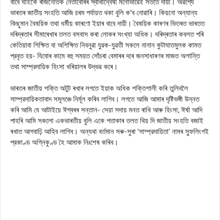
বাবে ঘাইকৈ ৰাজনৈতিক নেতাবোৰৰ স্বার্থান্বেষী মনোভাৱেই সততে দায়ী। অৱশ্যে
ভাৰতৰ জাতীয় সংহতি আজি চৰম পৰ্যায়ত থকা বুলি ক’ব নোৱাৰি। কিয়নো অন্যান্য
কিছুমান বৈষয়িক তথা ধর্মীয় কাৰণো ইয়াৰ বাবে দায়ী। বৈষয়িক কাৰণৰ ভিতৰত ভাৰতত
দৰিদ্ৰতাৰ সীমাৰেখাৰ তলত বসবাস কৰা লোকৰ সংখ্যা অধিক। দৰিদ্ৰতাৰ কবলত পৰি
কেতিয়াবা শিক্ষিত বা অশিক্ষিত নিবনুৱা যুৱক-যুৱতী সকলে নানান কুটাঘাতমুলক কামত
প্রবৃত হয়- যিবোৰ কামে বহু সময়ত সোঁচৰা বেমাৰৰ দৰে জনসাধাৰণৰ মাজত অশান্তি
তথা সাম্প্রদায়িক হিংসা খৰিয়ালৰ উদ্ভৱ কৰে।
ভাৰতৰ জাতীয় শক্তি অটুট ৰখাৰ লগতে ইয়াক অধিক শক্তিশালী কৰি তুলিবলৈ
সাম্প্রদায়িকতাবাদ সমূলঞ্চে নির্মূল কৰিব লাগিব। লগতে আজি আমাৰ দৃষ্টিভঙ্গী উন্নত
কৰি আমি যে আটাইয়ে ঈশ্বৰৰ সন্তান- সেয়া সদায় মনত ৰাখি আৰু হিংসা, ঈর্ষা আদি
পাহৰি আমি সকলো একভাৰতীয় বুলি একে পতাকাৰ তলত থিয় দি জাতীয় সংহতি বজাই
ৰখাত আগবাঢ়ি আহিব লাগিব। অন্যথা বর্তমান সৰু-সুৰা ‘সাম্প্রদায়িতা’ নামৰ স্ফুলিংগই
প্রকাণ্ড অগ্নিকুণ্ড হৈ আমাক নিঃশেষ কৰিব।