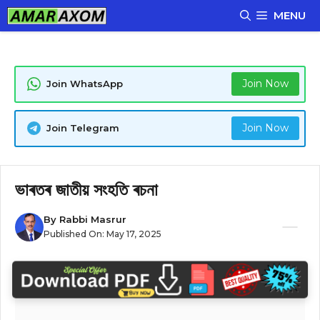
Skip
MENU
to
content
Join Now
Join WhatsApp
Join Now
Join Telegram
ভাৰতৰ জাতীয় সংহতি ৰচনা
By
Rabbi Masrur
Published On:
May 17, 2025