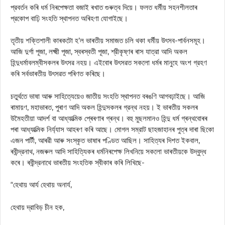
প্রবর্তন কৰি ধৰ্ম নিৰপেক্ষতা বজাই ৰখাত গুৰুত্ব দিয়ে। ফলত ধর্মীয় সহনশীলতাৰ
প্রকোপ বাঢ়ি সংহতি স্থাপনত অৰিহণা যোগাইছে।
তৃতীয় শক্তিশালী কাৰকটো হ’ল ভাৰতীয় সমাজত চলি থকা ধর্মীয় উৎসব-পার্বনসমূহ।
আজি দুর্গা পূজা, লক্ষ্মী পূজা, স্বৰস্বতী পূজা, শ্রীকৃষ্ণৰ ৰাস যাত্রা আদি অকল
হিন্দুধর্মাবলম্বীসকলৰ উৎসৱ নহয়। এইবোৰ উৎসৱত সকলো ধৰ্মৰ মানুহে অংশ গ্রহণ
কৰি সৰ্বভাৰতীয় উৎসৱত পৰিণত কৰিছে।
চতুর্থতে ভাষা আৰু সাহিত্যেয়েও জাতীয় সংহতি স্থাপনত বৰঙণি আগবঢ়াইছে। আজি
ৰামায়ণ, মহাভাৰত, পুৰাণ আদি অকল হিন্দুসকলৰ গ্রন্থ নহয়। ই ভাৰতীয় সকলৰ
উমৈহতীয়া আদর্শ বা আধ্যাত্মিক প্ৰেৰণাৰ গ্ৰন্থ। বহু মুছলমানও হিন্দু ধর্ম গ্ৰন্থবোৰৰ
পৰা আধ্যাত্মিক নিৰ্য্যাস আহৰণ কৰি আছে। মোগল সম্রাট ছাহজাহানৰ পুত্ৰ দাৰা ছিকো
এজন পার্টী, আৰৱী আৰু সংস্কৃত ভাষাৰ পণ্ডিত আছিল। সাহিত্যৰ দিশত ইকবাল,
ৰবীন্দ্রনাথ, নজৰুল আদি সাহিত্যিকৰ ধৰ্মনিৰপেক্ষ লিখনিয়ে সকলো ভাৰতীয়কে উদ্বুদ্ধ
কৰে। ৰবীন্দ্রনাথে ভাৰতীয় সংহতিক স্বীকাৰ কৰি লিখিছে-
“হেথায় আর্য হেথায় অনার্য,
হেথায় দ্রাবিড় চীন হক,