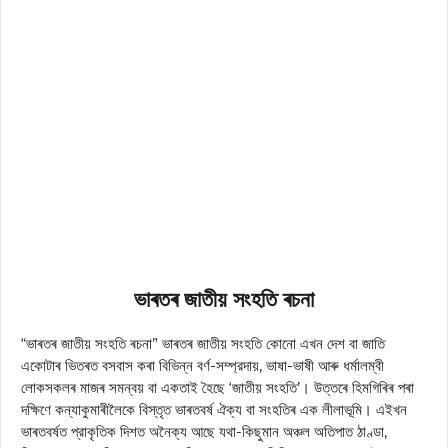
ভাৰতৰ জাতীয় সংহতি ৰচনা
“ভাৰতৰ জাতীয় সংহতি ৰচনা” ভাৰতৰ জাতীয় সংহতি কোনো এখন দেশ বা জাতি
একোটাৰ ভিতৰত বসবাস কৰা বিভিন্ন বর্ণ-সম্প্রদায়, ভাষা-ভাষী আৰু ধর্মালম্বী
লোকসকলৰ মাজৰ সমন্বয় বা একতাই হৈছে ‘জাতীয় সংহতি’। উত্তৰে হিমগিৰিৰ পৰা
দক্ষিণে কন্যাকুমাৰীলৈকে বিস্তৃত ভাৰতবৰ্ষ ঐক্য বা সংহতিৰ এক লীলাভূমি। এইখন
ভাৰতবৰ্ষত প্রাকৃতিক দিশত অনৈক্য আছে যথা-কিছুমান অঞ্চল অতিপাত ঠাণ্ডা,