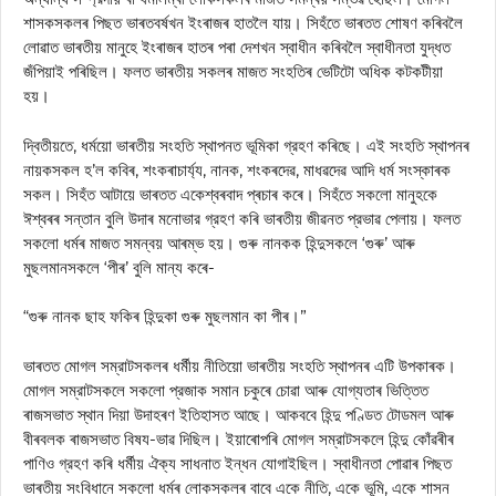
শাসকসকলৰ পিছত ভাৰতবৰ্ষখন ইংৰাজৰ হাতলৈ যায়। সিহঁতে ভাৰতত শোষণ কৰিবলৈ
লোৱাত ভাৰতীয় মানুহে ইংৰাজৰ হাতৰ পৰা দেশখন স্বাধীন কৰিবলৈ স্বাধীনতা যুদ্ধত
জঁপিয়াই পৰিছিল। ফলত ভাৰতীয় সকলৰ মাজত সংহতিৰ ভেটিটো অধিক কটকটীয়া
হয়।
দ্বিতীয়তে, ধর্ময়ো ভাৰতীয় সংহতি স্থাপনত ভূমিকা গ্রহণ কৰিছে। এই সংহতি স্থাপনৰ
নায়কসকল হ’ল কবিৰ, শংকৰাচাৰ্য্য, নানক, শংকৰদেৱ, মাধৱদেৱ আদি ধর্ম সংস্কাৰক
সকল। সিহঁত আটায়ে ভাৰতত একেশ্বৰবাদ প্ৰচাৰ কৰে। সিহঁতে সকলো মানুহকে
ঈশ্বৰৰ সন্তান বুলি উদাৰ মনোভার গ্রহণ কৰি ভাৰতীয় জীৱনত প্রভাৱ পেলায়। ফলত
সকলো ধৰ্মৰ মাজত সমন্বয় আৰম্ভ হয়। গুৰু নানকক হিন্দুসকলে ‘গুৰু’ আৰু
মুছলমানসকলে ‘পীৰ’ বুলি মান্য কৰে-
“গুৰু নানক ছাহ ফকিৰ হিন্দুকা গুৰু মুছলমান কা পীৰ।”
ভাৰতত মোগল সম্রাটসকলৰ ধৰ্মীয় নীতিয়ো ভাৰতীয় সংহতি স্থাপনৰ এটি উপকাৰক।
মোগল সম্রাটসকলে সকলো প্রজাক সমান চকুৰে চোৱা আৰু যোগ্যতাৰ ভিত্তিত
ৰাজসভাত স্থান দিয়া উদাহৰণ ইতিহাসত আছে। আকববে হিন্দু পণ্ডিত টোডমল আৰু
বীৰবলক ৰাজসভাত বিষয-ভাৱ দিছিল। ইয়াৰোপৰি মোগল সম্রাটসকলে হিন্দু কোঁৱৰীৰ
পাণিও গ্রহণ কৰি ধৰ্মীয় ঐক্য সাধনাত ইন্ধন যোগাইছিল। স্বাধীনতা পোৱাৰ পিছত
ভাৰতীয় সংবিধানে সকলো ধৰ্মৰ লোকসকলৰ বাবে একে নীতি, একে ভূমি, একে শাসন