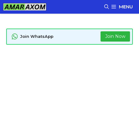
Skip
MENU
to
content
Join Now
Join WhatsApp