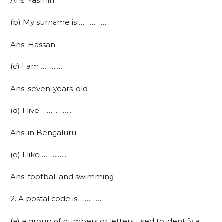
Ans: Yasmin
(b) My surname is ……………
Ans: Hassan
(c) I am …………
Ans: seven-years-old
(d) I live ……………..
Ans: in Bengaluru
(e) I like …………..
Ans: football and swimming
2. A postal code is ……………
(a) a group of numbers or letters used to identify a