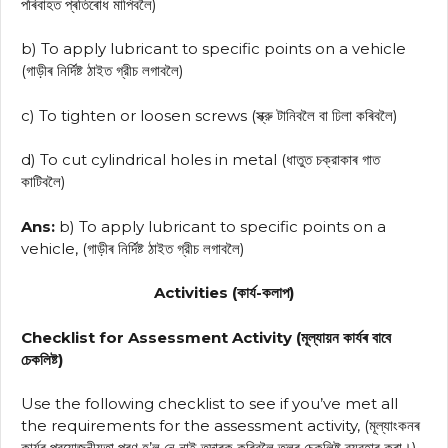
পৰিবাহত প্ৰতিৰোধ মাপিবলৈ)
b) To apply lubricant to specific points on a vehicle
(গাড়ীৰ নির্দিষ্ট ঠাইত গ্রীচ লগাবলৈ)
c) To tighten or loosen screws (স্ক্রু টানিবলৈ বা ঢিলা কৰিবলৈ)
d) To cut cylindrical holes in metal (ধাতুত চক্রাকাৰ গাত
কাটিবলৈ)
Ans:
b) To apply lubricant to specific points on a
vehicle, (গাড়ীৰ নির্দিষ্ট ঠাইত গ্রীচ লগাবলৈ)
Activities (কার্য-কলাপ)
Checklist for Assessment Activity (মূল্যায়ন কাৰ্যৰ বাবে
চেকলিষ্ট)
Use the following checklist to see if you’ve met all
the requirements for the assessment activity, (মূল্যাংকনৰ
কাৰ্যৰ প্রয়োজনীয়তা পূৰণ হ’ল নে নাই তদাৰক কৰিবলৈ তলৰ চেকলিষ্ট ব্যৱহাৰ কৰা।)