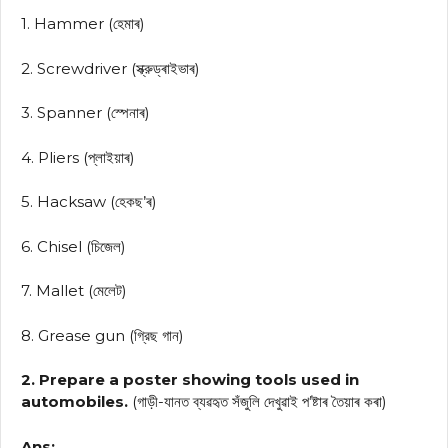
1. Hammer (হেমাৰ)
2. Screwdriver (স্ক্রুড্ৰাইভাৰ)
3. Spanner (স্পেনাৰ)
4. Pliers (প্লাইয়াৰ)
5. Hacksaw (হেকছ’ৰ)
6. Chisel (চিজেল)
7. Mallet (মেলেট)
8. Grease gun (গ্রিছ গান)
2. Prepare a poster showing tools used in
automobiles.
(গাড়ী-যানত ব্যৱহৃত সঁজুলি দেখুৱাই প’ষ্টাৰ তৈয়াৰ কৰা)
Ans: