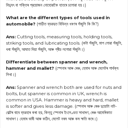
বিদ্যুৎ বা শক্তিৰ প্রয়োজন নোহোৱাকৈ হাতৰে চলোৱা হয়।)
What are the different types of tools used in
automobile?
(গাড়ীত ব্যৱহৃত বিভিন্ন ধৰণৰ সঁজুলি কি কি?)
Ans:
Cutting tools, measuring tools, holding tools,
striking tools, and lubricating tools. (কটা সঁজুলি, মাপ লোৱা সঁজুলি,
ধৰা সঁজুলি, আঘাত দিয়া সঁজুলি, আৰু গ্ৰীচ লগোৱা সঁজুলি।)
Differentiate between spanner and wrench,
hammer and mallet?
(স্পেনাৰ আৰু ৰেঞ্চ, হেমাৰ আৰু মেলেটৰ পাৰ্থক্য
লিখা।)
Ans:
Spanner and wrench both are used for nuts and
bolts, but spanner is common in UK, wrench is
common in USA. Hammer is heavy and hard, mallet
is softer and gives less damage. (স্পেনাৰ আৰু ৰেঞ্চ দুয়োটা নাট-
বোল্টৰ বাবে ব্যৱহাৰ কৰা হয়, কিন্তু স্পেনাৰ ইংলেণ্ডত সাধাৰণ, ৰেঞ্চ আমেৰিকাত
সাধাৰণ। হেমাৰ ভাৰী আৰু কঠিন, মেলেট নৰম আৰু কম ক্ষতি কৰে।)