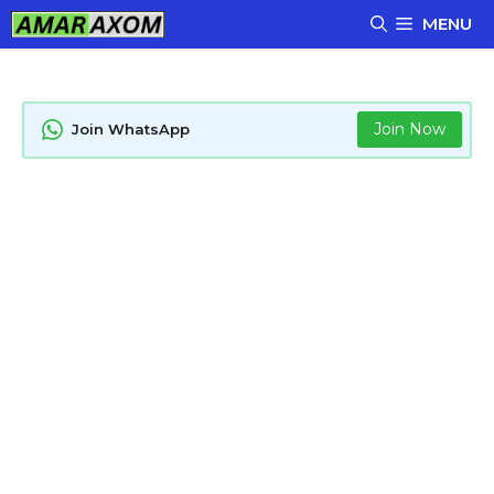
Skip
MENU
to
content
Join Now
Join WhatsApp