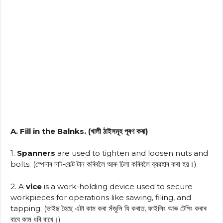
A. Fill in the Balnks. (খালী ঠাইসমূহ পূৰণ কৰা)
1.
Spanners
are used to tighten and loosen nuts and
bolts. (স্পেনাৰ নাট-বোল্ট টান কৰিবলৈ আৰু ঢিলা কৰিবলৈ ব্যৱহাৰ কৰা হয়।)
2. A
vice
is a work-holding device used to secure
workpieces for operations like sawing, filing, and
tapping. (ভাইছ হৈছে এটা কাম কৰা সঁজুলি যি কৰাত, ফাইলিং আৰু টেপিং কৰাৰ
বাবে কাম ধৰি ৰাখে।)