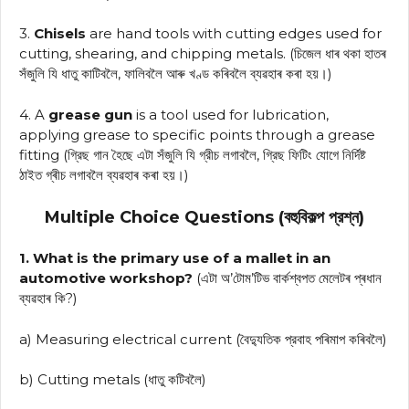
3.
Chisels
are hand tools with cutting edges used for
cutting, shearing, and chipping metals. (চিজেল ধাৰ থকা হাতৰ
সঁজুলি যি ধাতু কাটিবলৈ, ফালিবলৈ আৰু খণ্ড কৰিবলৈ ব্যৱহাৰ কৰা হয়।)
4. A
grease gun
is a tool used for lubrication,
applying grease to specific points through a grease
fitting (গ্রিছ গান হৈছে এটা সঁজুলি যি গ্রীচ লগাবলৈ, গ্রিছ ফিটিং যোগে নির্দিষ্ট
ঠাইত গ্ৰীচ লগাবলৈ ব্যৱহাৰ কৰা হয়।)
Multiple Choice Questions (বহুবিকল্প প্রশ্ন)
1. What is the primary use of a mallet in an
automotive workshop?
(এটা অ’টোম’টিভ বার্কশ্বপত মেলেটৰ প্ৰধান
ব্যৱহাৰ কি?)
a) Measuring electrical current (বৈদ্যুতিক প্রবাহ পৰিমাপ কৰিবলৈ)
b) Cutting metals (ধাতু কটিবলৈ)