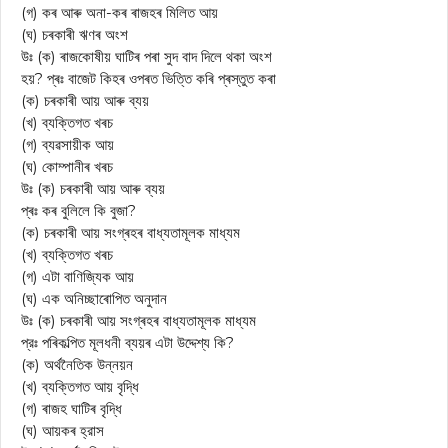
(গ) কৰ আৰু অনা-কৰ ৰাজহৰ মিলিত আয়
(ঘ) চৰকাৰী ঋণৰ অংশ
উঃ (ক) ৰাজকোষীয় ঘাটিৰ পৰা সুদ বাদ দিলে থকা অংশ
হয়? প্ৰঃ বাজেট কিহৰ ওপৰত ভিত্তি কৰি প্ৰস্তুত কৰা
(ক) চৰকাৰী আয় আৰু ব্যয়
(খ) ব্যক্তিগত খৰচ
(গ) ব্যৱসায়ীক আয়
(ঘ) কোম্পানীৰ খৰচ
উঃ (ক) চৰকাৰী আয় আৰু ব্যয়
প্ৰঃ কৰ বুলিলে কি বুজা?
(ক) চৰকাৰী আয় সংগ্ৰহৰ বাধ্যতামূলক মাধ্যম
(খ) ব্যক্তিগত খৰচ
(গ) এটা বাণিজ্যিক আয়
(ঘ) এক অনিচ্ছাৰোপিত অনুদান
উঃ (ক) চৰকাৰী আয় সংগ্ৰহৰ বাধ্যতামূলক মাধ্যম
প্রঃ পৰিকল্পিত মূলধনী ব্যয়ৰ এটা উদ্দেশ্য কি?
(ক) অর্থনৈতিক উন্নয়ন
(খ) ব্যক্তিগত আয় বৃদ্ধি
(গ) ৰাজহ ঘাটিৰ বৃদ্ধি
(ঘ) আয়কৰ হ্রাস