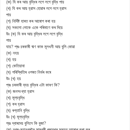
(ক) যি কৰ আয় বৃদ্ধিৰ লগে লগে বৃদ্ধি পায়
(খ) যি কৰ আয় হ্রাস হোৱাৰ লগে লগে হ্রাস
পায়
(গ) নির্দিষ্ট হাৰত কৰ আৰোপ কৰা হয়
(ঘ) সকলো লোকে একে পৰিমাণে কৰ দিয়ে
উঃ (ক) যি কৰ আয় বৃদ্ধিৰ লগে লগে বৃদ্ধি
পায়
যায়? প্ৰঃ চৰকাৰী ঋণ কাক মূলধনী আয় বুলি কোৱা
(ক) নহয়
(খ) হয়
(গ) কেতিয়াবা
(ঘ) পৰিস্থিতিৰ ওপৰত নিৰ্ভৰ কৰে
উঃ (খ) হয়
প্ৰঃ চৰকাৰী ব্যয় বৃদ্ধিৰ এটা কাৰণ কি?
(ক) জনসংখ্যা হ্রাস
(খ) মূল্যবৃদ্ধি
(গ) কৰ হ্রাস
(ঘ) ৰপ্তানি বৃদ্ধি
উঃ (খ) মূল্যবৃদ্ধি
প্রঃ দ্বাৰদেয় বুলিলে কি বুজা?
(ক) নগৰ-মহানগৰলৈ সামগ্ৰী প্ৰৱেশৰ সময়ত আৰোপ কৰা কৰ