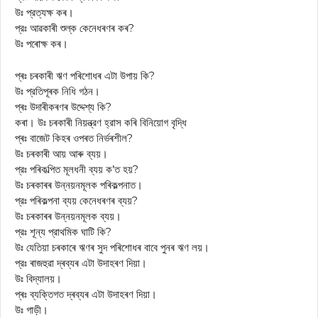
উঃ প্রত্যক্ষ কৰ।
প্রঃ আৱকাৰী শুল্ক কেনেধৰণৰ কৰ?
উঃ পৰোক্ষ কৰ।
প্ৰঃ চৰকাৰী ঋণ পৰিশোধৰ এটা উপায় কি?
উঃ প্রতিপূৰক নিধি গঠন।
প্ৰঃ উদাৰীকৰণৰ উদ্দেশ্য কি?
কৰা। উঃ চৰকাৰী নিয়ন্ত্রণ হ্রাস কৰি বিনিয়োগ বৃদ্ধি
প্ৰঃ বাজেট কিহৰ ওপৰত নিৰ্ভৰশীল?
উঃ চৰকাৰী আয় আৰু ব্যয়।
প্রঃ পৰিকল্পিত মূলধনী ব্যয় ক’ত হয়?
উঃ চৰকাৰৰ উন্নয়নমূলক পৰিকল্পনাত।
প্রঃ পৰিকল্পনা ব্যয় কেনেধৰণৰ ব্যয়?
উঃ চৰকাৰৰ উন্নয়নমূলক ব্যয়।
প্রঃ শূন্য প্রাথমিক ঘাটি কি?
উঃ যেতিয়া চৰকাৰে ঋণৰ সুদ পৰিশোধৰ বাবে পুনৰ ঋণ লয়।
প্রঃ ৰাজহুৱা দ্ৰব্যৰ এটা উদাহৰণ দিয়া।
উঃ বিদ্যালয়।
প্ৰঃ ব্যক্তিগত দ্ৰব্যৰ এটা উদাহৰণ দিয়া।
উঃ গাড়ী।