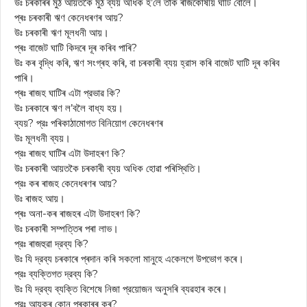
উঃ চৰকাৰৰ মুঠ আয়তকৈ মুঠ ব্যয় অধিক হ’লে তাক ৰাজকোষীয় ঘাটি বোলে।
প্ৰঃ চৰকাৰী ঋণ কেনেধৰণৰ আয়?
উঃ চৰকাৰী ঋণ মূলধনী আয়।
প্ৰঃ বাজেট ঘাটি কিদৰে দূৰ কৰিব পাৰি?
উঃ কৰ বৃদ্ধি কৰি, ঋণ সংগ্ৰহ কৰি, বা চৰকাৰী ব্যয় হ্রাস কৰি বাজেট ঘাটি দূৰ কৰিব
পাৰি।
প্ৰঃ ৰাজহ ঘাটিৰ এটা প্রভাৱ কি?
উঃ চৰকাৰে ঋণ ল’বলৈ বাধ্য হয়।
ব্যয়? প্রঃ পৰিকাঠামোগত বিনিয়োগ কেনেধৰণৰ
উঃ মূলধনী ব্যয়।
প্রঃ ৰাজহ ঘাটিৰ এটা উদাহৰণ কি?
উঃ চৰকাৰী আয়তকৈ চৰকাৰী ব্যয় অধিক হোৱা পৰিস্থিতি।
প্রঃ কৰ ৰাজহ কেনেধৰণৰ আয়?
উঃ ৰাজহ আয়।
প্ৰঃ অনা-কৰ ৰাজহৰ এটা উদাহৰণ কি?
উঃ চৰকাৰী সম্পত্তিৰ পৰা লাভ।
প্রঃ ৰাজহুৱা দ্রব্য কি?
উঃ যি দ্রব্য চৰকাৰে প্ৰদান কৰি সকলো মানুহে একেলগে উপভোগ কৰে।
প্রঃ ব্যক্তিগত দ্রব্য কি?
উঃ যি দ্রব্য ব্যক্তি বিশেষে নিজা প্রয়োজন অনুসৰি ব্যৱহাৰ কৰে।
প্রঃ আয়কৰ কোন প্ৰকাৰৰ কৰ?