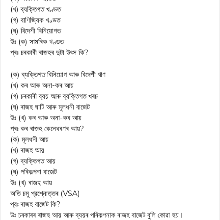
(খ) ব্যক্তিগত খণ্ডত
(গ) বাণিজ্যিক খণ্ডত
(ঘ) বিদেশী বিনিয়োগত
উঃ (ক) সামৰিক খণ্ডত
প্ৰঃ চৰকাৰী ৰাজহৰ দুটা উৎস কি?
(ক) ব্যক্তিগত বিনিয়োগ আৰু বিদেশী ঋণ
(খ) কৰ আৰু অনা-কৰ আয়
(গ) চৰকাৰী ব্যয় আৰু ব্যক্তিগত খৰচ
(ঘ) ৰাজহ ঘাটি আৰু মূলধনী বাজেট
উঃ (খ) কৰ আৰু অনা-কৰ আয়
প্ৰঃ কৰ ৰাজহ কেনেধৰণৰ আয়?
(ক) মূলধনী আয়
(খ) ৰাজহ আয়
(গ) ব্যক্তিগত আয়
(ঘ) পৰিকল্পনা বাজেট
উঃ (খ) ৰাজহ আয়
অতি চমু প্রশ্নোত্তৰ (VSA)
প্রঃ ৰাজহ বাজেট কি?
উঃ চৰকাৰৰ ৰাজহ আয় আৰু ব্যয়ৰ পৰিকল্পনাক ৰাজহ বাজেট বুলি কোৱা হয়।