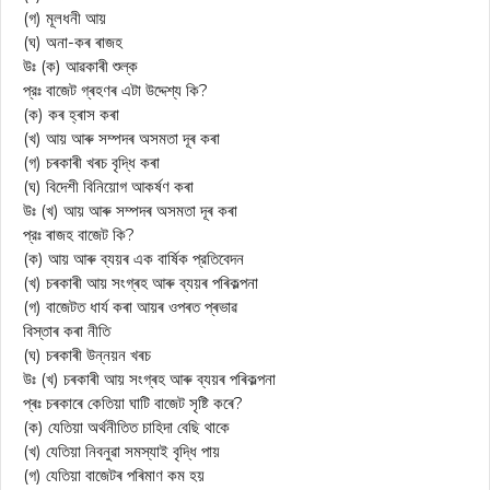
(গ) মূলধনী আয়
(ঘ) অনা-কৰ ৰাজহ
উঃ (ক) আৱকাৰী শুল্ক
প্রঃ বাজেট গ্ৰহণৰ এটা উদ্দেশ্য কি?
(ক) কৰ হ্ৰাস কৰা
(খ) আয় আৰু সম্পদৰ অসমতা দূৰ কৰা
(গ) চৰকাৰী খৰচ বৃদ্ধি কৰা
(ঘ) বিদেশী বিনিয়োগ আকৰ্ষণ কৰা
উঃ (খ) আয় আৰু সম্পদৰ অসমতা দূৰ কৰা
প্রঃ ৰাজহ বাজেট কি?
(ক) আয় আৰু ব্যয়ৰ এক বার্ষিক প্রতিবেদন
(খ) চৰকাৰী আয় সংগ্ৰহ আৰু ব্যয়ৰ পৰিকল্পনা
(গ) বাজেটত ধাৰ্য কৰা আয়ৰ ওপৰত প্ৰভাৱ
বিস্তাৰ কৰা নীতি
(ঘ) চৰকাৰী উন্নয়ন খৰচ
উঃ (খ) চৰকাৰী আয় সংগ্ৰহ আৰু ব্যয়ৰ পৰিকল্পনা
প্ৰঃ চৰকাৰে কেতিয়া ঘাটি বাজেট সৃষ্টি কৰে?
(ক) যেতিয়া অর্থনীতিত চাহিদা বেছি থাকে
(খ) যেতিয়া নিবনুৱা সমস্যাই বৃদ্ধি পায়
(গ) যেতিয়া বাজেটৰ পৰিমাণ কম হয়