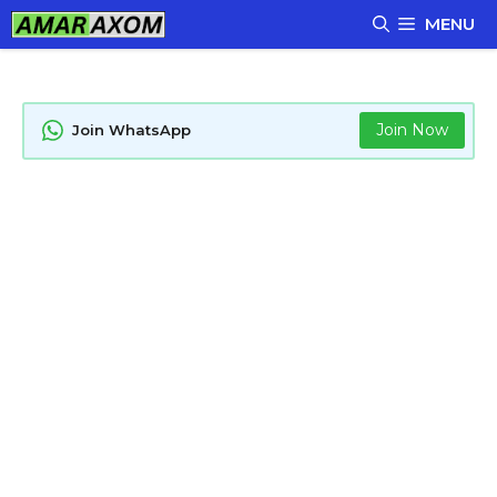
Skip
MENU
to
content
Join Now
Join WhatsApp