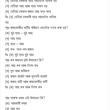
(খ) যেতিয়া চৰকাৰী ব্যয় আয়তকৈ অধিক হয়
(গ) যেতিয়া আয় আৰু ব্যয় সমান হয়
(ঘ) যেতিয়া চৰকাৰ ৰাজহ আয় বন্ধ কৰে
উঃ (খ) যেতিয়া চৰকাৰী ব্যয় আয়তকৈ অধিক
হয়
প্রঃ ৰাজকোষীয় ঘাটিৰ পৰিমাণ কেনেকৈ গণনা কৰা হয়?
(ক) মুঠ ব্যয় – মুঠ আয়
(খ) আয় ব্যয়
(গ) ব্যয় – আয়
(ঘ) কৰ- অনা-কৰ ৰাজহ
উঃ (ক) মুঠ ব্যয় মুঠ আয়
প্ৰঃ কৰ ৰাজহৰ দুটা উদাহৰণ কি?
(ক) আয় কৰ আৰু নিগম কৰ
(খ) সুদ আৰু জৰিমনা
(গ) ৰাজহ বাজেট আৰু মূলধনী বাজেট
(ঘ) ৰাজহ ঘাটি আৰু ৰাজকোষীয় ঘাটি
উঃ (ক) আয় কৰ আৰু নিগম কৰ
প্ৰঃ পৰোক্ষ কৰৰ এটা উদাহৰণ কি?
(ক) আৱকাৰী শুল্ক
(খ) আয় কৰ