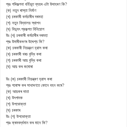
প্রঃ পৰিকল্পনা বর্হিভূত ব্যয়ৰ এটা উদাহৰণ কি?
(ক) নতুন ৰাস্তা নির্মাণ
(খ) চৰকাৰী কৰ্মচাৰীৰ দৰমহা
(গ) নতুন বিদ্যালয় স্থাপন
(ঘ) বিদ্যুৎ প্রকল্পত বিনিয়োগ
উঃ (খ) চৰকাৰী কৰ্মচাৰীৰ দৰমহা
প্ৰঃ উদাৰীকৰণৰ উদ্দেশ্য কি?
(ক) চৰকাৰী নিয়ন্ত্রণ হ্রাস কৰা
(খ) চৰকাৰী খৰচ বৃদ্ধি কৰা
(গ) চৰকাৰী আয় বৃদ্ধি কৰা
(ঘ) আয় কৰ কমোৰা
উঃ (ক) চৰকাৰী নিয়ন্ত্ৰণ হ্রাস কৰা
প্রঃ পৰোক্ষ কৰ সাধাৰণতে কোনে বহন কৰে?
(ক) আয়কৰ দাতা
(খ) উৎপাদক
(গ) উপভোক্তা
(ঘ) চৰকাৰ
উঃ (গ) উপভোক্তা
প্রঃ ক্ৰমবৰ্দ্ধমান কৰ মানে কি?