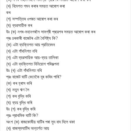
(খ) বিদেশত গমন কৰাৰ সময়ত আৰোপ কৰা
কৰ
(গ) সম্পত্তিৰ ওপৰত আৰোপ কৰা কৰ
(ঘ) ব্যৱসায়ীক কৰ
উঃ (ক) নগৰ-মহানগৰলৈ সামগ্ৰী প্ৰৱেশৰ সময়ত আৰোপ কৰা কৰ
প্ৰঃ চৰকাৰী বাজেটৰ এটা বৈশিষ্ট্য কি?
(ক) এটা ব্যক্তিগত আয় প্রতিবেদন
(খ) এটা গাঁথনিগত নথি
(গ) এটা ব্যৱসায়িক আয়-ব্যয় তালিকা
(ঘ) এটা ব্যক্তিগত বিনিয়োগ পৰিকল্পনা
উঃ (খ) এটা গাঁথনিগত নথি
প্রঃ বাজেট ঘাটি কেনেকৈ দূৰ কৰিব পাৰি?
(ক) কৰ হ্ৰাস কৰি
(খ) নতুন ঋণ লৈ
(গ) কৰ বৃদ্ধি কৰি
(ঘ) ব্যয় বৃদ্ধি কৰি
উঃ (গ) কৰ বৃদ্ধি কৰি
প্রঃ প্রাথমিক ঘাটি কি?
অংশ (ক) ৰাজকোষীয় ঘাটিৰ পৰা সুদ বাদ দিলে থকা
(খ) বাজস্ফঘাটিৰ অন্তর্গত আয়