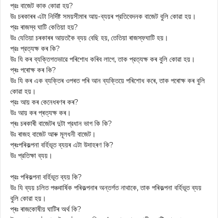
প্রঃ বাজেট কাক কোৱা হয়?
উঃ চৰকাৰৰ এটা নির্দিষ্ট সময়সীমাৰ আয়-ব্যয়ৰ প্রতিবেদনক বাজেট বুলি কোৱা হয়।
প্রঃ ৰাজস্ব ঘাটি কেতিয়া হয়?
উঃ যেতিয়া চৰকাৰৰ আয়তকৈ ব্যয় বেছি হয়, তেতিয়া ৰাজস্ফঘাটি হয়।
প্রঃ প্রত্যক্ষ কৰ কি?
উঃ যি কৰ ব্যক্তিগতভাৱে পৰিশোধ কৰিব লাগে, তাক প্রত্যক্ষ কৰ বুলি কোৱা হয়।
প্ৰঃ পৰোক্ষ কৰ কি?
উঃ যি কৰ এক ব্যক্তিৰ ওপৰত পৰি আন ব্যক্তিয়ে পৰিশোধ কৰে, তাক পৰোক্ষ কৰ বুলি
কোৱা হয়।
প্রঃ আয় কৰ কেনেধৰণৰ কৰ?
উঃ আয় কৰ প্ৰত্যক্ষ কৰ।
প্ৰঃ চৰকাৰী বাজেটৰ দুটা প্রধান ভাগ কি কি?
উঃ ৰাজহ বাজেট আৰু মূলধনী বাজেট।
প্ৰঃপৰিকল্পনা বর্হিভূত ব্যয়ৰ এটা উদাহৰণ কি?
উঃ প্রতিক্ষা ব্যয়।
প্রঃ পৰিকল্পনা বর্হিভূত ব্যয় কি?
উঃ যি ব্যয় চলিত পঞ্চবার্ষিক পৰিকল্পনাৰ অন্তৰ্গত নাথাকে, তাক পৰিকল্পনা বর্হিভূত ব্যয়
বুলি কোরা হয়।
প্ৰঃ ৰাজকোষীয় ঘাটিৰ অৰ্থ কি?