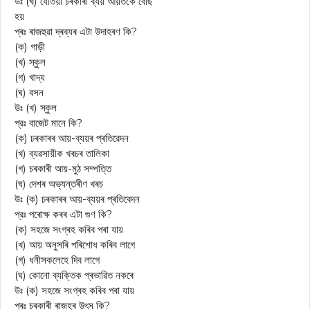
উঃ (খ) যেতিয়া চৰকাৰী ব্যয় আয়তকৈ বেছি
হয়
প্ৰঃ ৰাজহুৱা দ্ৰব্যৰ এটা উদাহৰণ কি?
(ক) গাড়ী
(খ) স্কুল
(গ) খাদ্য
(ঘ) বসন
উঃ (খ) স্কুল
প্রঃ বাজেট মানে কি?
(ক) চৰকাৰৰ আয়-ব্যয়ৰ প্ৰতিৱেদন
(খ) ব্যৱসায়ীক খৰচৰ তালিকা
(গ) চৰকাৰী আয়-মুঠ সম্পত্তি
(ঘ) দেশৰ অভ্যন্তৰীণ খৰচ
উঃ (ক) চৰকাৰৰ আয়-ব্যয়ৰ প্ৰতিবেদন
প্রঃ পৰোক্ষ কৰৰ এটা গুণ কি?
(ক) সহজে সংগ্ৰহ কৰিব পৰা যায়
(খ) আয় অনুসৰি পৰিশোধ কৰিব লাগে
(গ) ধনীসকলেহে দিব লাগে
(ঘ) কোনো ব্যক্তিক প্ৰভাৱিত নকৰে
উঃ (ক) সহজে সংগ্ৰহ কৰিব পৰা যায়
প্ৰঃ চৰকাৰী ৰাজহৰ উৎস কি?