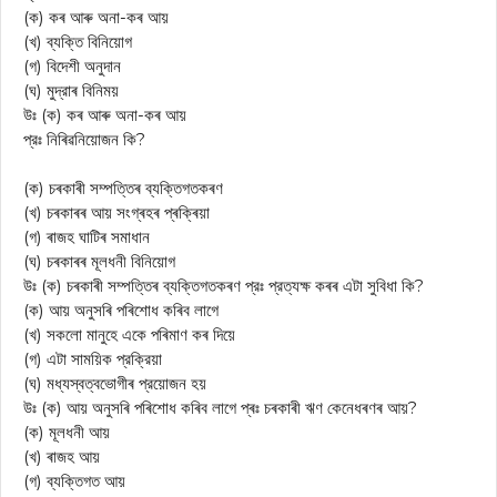
(ক) কৰ আৰু অনা-কৰ আয়
(খ) ব্যক্তি বিনিয়োগ
(গ) বিদেশী অনুদান
(ঘ) মুদ্রাৰ বিনিময়
উঃ (ক) কৰ আৰু অনা-কৰ আয়
প্রঃ নিৰিৱনিয়োজন কি?
(ক) চৰকাৰী সম্পত্তিৰ ব্যক্তিগতকৰণ
(খ) চৰকাৰৰ আয় সংগ্ৰহৰ প্ৰক্ৰিয়া
(গ) ৰাজহ ঘাটিৰ সমাধান
(ঘ) চৰকাৰৰ মূলধনী বিনিয়োগ
উঃ (ক) চৰকাৰী সম্পত্তিৰ ব্যক্তিগতকৰণ প্রঃ প্রত্যক্ষ কৰৰ এটা সুবিধা কি?
(ক) আয় অনুসৰি পৰিশোধ কৰিব লাগে
(খ) সকলো মানুহে একে পৰিমাণ কৰ দিয়ে
(গ) এটা সাময়িক প্রক্রিয়া
(ঘ) মধ্যস্বত্বভোগীৰ প্রয়োজন হয়
উঃ (ক) আয় অনুসৰি পৰিশোধ কৰিব লাগে প্ৰঃ চৰকাৰী ঋণ কেনেধৰণৰ আয়?
(ক) মূলধনী আয়
(খ) ৰাজহ আয়
(গ) ব্যক্তিগত আয়