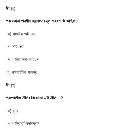
উঃ
(খ)
প্রঃ মহাত্মা গান্ধীৰ আন্দোলনৰ মূল মাধ্যম কি আছিল?
(ক) সামৰিক অভিযান
(খ) সহিংসতা
(গ) শান্তি আৰু অহিংসা
(ঘ) ৰাজনৈতিক প্ৰৱন্ধ
উঃ
(গ)
প্রঃপঞ্চশীল নীতিৰ যিকোনো এটা নীতি….?
(ক) যুদ্ধ
(খ) শান্তিপূর্ণ সহাবস্থান