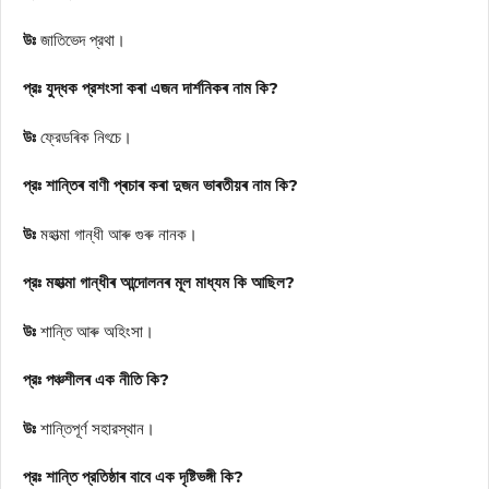
উঃ
জাতিভেদ প্রথা।
প্রঃ যুদ্ধক প্রশংসা কৰা এজন দার্শনিকৰ নাম কি?
উঃ
ফ্রেডৰিক নিৎচে।
প্রঃ শান্তিৰ বাণী প্ৰচাৰ কৰা দুজন ভাৰতীয়ৰ নাম কি?
উঃ
মহাত্মা গান্ধী আৰু গুৰু নানক।
প্রঃ মহাত্মা গান্ধীৰ আন্দোলনৰ মূল মাধ্যম কি আছিল?
উঃ
শান্তি আৰু অহিংসা।
প্রঃ পঞ্চশীলৰ এক নীতি কি?
উঃ
শান্তিপূর্ণ সহারস্থান।
প্রঃ শান্তি প্রতিষ্ঠাৰ বাবে এক দৃষ্টিভঙ্গী কি?