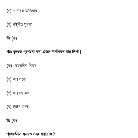
(গ) সামৰিক অভিযান
(ঘ) ৰাষ্ট্ৰীয় সুৰক্ষা
উঃ
(ক)
প্রঃ যুদ্ধক প্রশংসা কৰা এজন দার্শনিকৰ নাম লিখা।
(ক) ফ্রেডৰিক নিৎচে
(খ) জন লকে
(গ) জন জে কথ
(ঘ) টমাস হ’বছ
উঃ
(ক)
প্রঃবর্তমান সময়ত সন্ত্রাসবাদ কি?