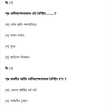
উঃ
(গ)
প্ৰঃ ধৰ্মনিৰপেক্ষতাবাদৰ এটা বৈশিষ্ট্য………?
(ক) ধৰ্মৰ প্ৰতি পক্ষপাতিত্ব
(খ) সমান সম্মান
(গ) যুদ্ধ
(ঘ) জাতিগত বিভাজন
উঃ
(খ)
প্ৰঃ ভাৰতীয় আৰ্হিৰ ধৰ্মনিৰপেক্ষতাবাদৰ বৈশিষ্ট্য হ’ল ?
(ক) কোনো ৰাষ্ট্ৰীয় ধর্ম নাই
(খ) সর্বজনীন সন্মান