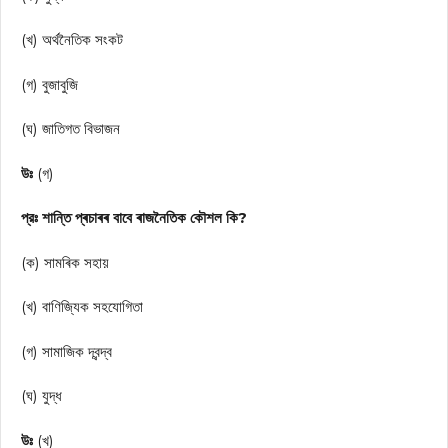
(খ) অর্থনৈতিক সংকট
(গ) বুজাবুজি
(ঘ) জাতিগত বিভাজন
উঃ
(গ)
প্রঃ শান্তি প্ৰচাৰৰ বাবে ৰাজনৈতিক কৌশল কি?
(ক) সামৰিক সহায়
(খ) বাণিজ্যিক সহযোগিতা
(গ) সামাজিক দ্বন্দ্ব
(ঘ) যুদ্ধ
উঃ
(খ)