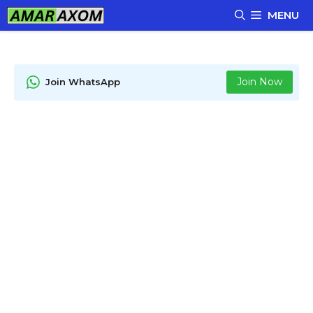
Skip
MENU
to
content
Join Now
Join WhatsApp