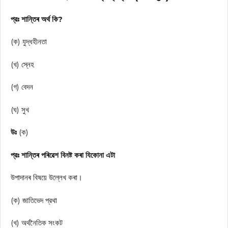
প্রঃ শান্তিৰ অৰ্থ কি?
(ক) যুদ্ধহীনতা
(খ) স্নেহ
(গ) বেদন
(ঘ) সুখ
উঃ
(ক)
প্রঃ শান্তিৰ পৰিৱেশ বিনষ্ট কৰা যিকোনা এটা
উপাদানৰ বিষয়ে উল্লেখ কৰা।
(ক) জাতিভেদ প্রথা
(খ) অর্থনৈতিক সংকট