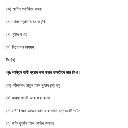
(ক) শান্তি প্রতিষ্ঠাৰ বাহক
(খ) শান্তি প্রতি ডাঙৰ ভাবুকি
(গ) সৃষ্টিৰ উপায়
(ঘ) বিনোদনৰ মাধ্যম
উঃ
(খ)
প্রঃ শান্তিৰ বাণী প্ৰচাৰ কৰা দুজন ভাৰতীয়ৰ নাম লিখা।
(ক) ৰবীন্দ্ৰনাথ ঠাকুৰ আৰু সুভাষ চন্দ্র বসু
(খ) মহাত্মা গান্ধী আৰু গুৰু নানক
(গ) ড° বি আৰ আম্বেদকাৰ আৰু সৰ্দাৰ বল্লভভাই পটেল
(ঘ) বাকি কুৰ্দোৰ আৰু গোবিন্দ বাল্লভ