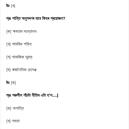
উঃ
(খ)
প্রঃ শান্তি অনুসৰণৰ বাবে কিহৰ প্ৰয়োজন?
(ক) ক্ষমতাৰ সন্তোলন
(খ) সামৰিক শক্তি
(গ) সামাজিক দ্বন্দ্ব
(ঘ) ৰাজনৈতিক চেলেঞ্জ
উঃ
(ক)
প্রঃ পঞ্চশীল পাঁচটা নীতিৰ এটা হ’ল….|
(ক) অশান্তি
(খ) সমতা