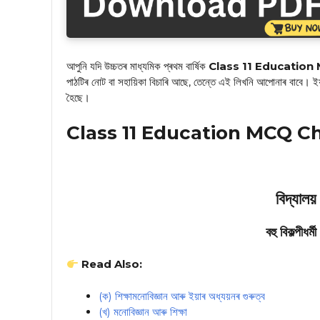
আপুনি যদি উচ্চতৰ মাধ্যমিক প্ৰথম বাৰ্ষিক
Class 11 Education MC
পাঠটিৰ নোট বা সহায়িকা বিচাৰি আছে, তেন্তে এই লিখনি আপোনাৰ বাবে। ইয়
হৈছে।
Class 11 Education MCQ Chapte
বিদ্যাল
বহু বিকল্পীধ
Read Also:
(ক) শিক্ষামনোবিজ্ঞান আৰু ইয়াৰ অধ্যয়নৰ গুৰুত্ব
(খ) মনোবিজ্ঞান আৰু শিক্ষা