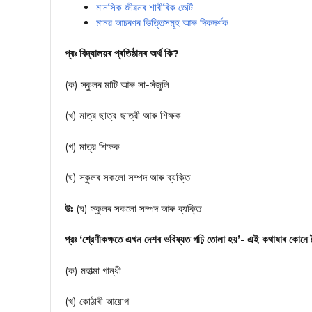
মানসিক জীৱনৰ শাৰীৰিক ভেটি
মানৱ আচৰণৰ ভিত্তিসমূহ আৰু দিকদর্শক
প্ৰঃ বিদ্যালয়ৰ প্ৰতিষ্ঠানৰ অৰ্থ কি?
(ক) স্কুলৰ মাটি আৰু সা-সঁজুলি
(খ) মাত্র ছাত্র-ছাত্রী আৰু শিক্ষক
(গ) মাত্র শিক্ষক
(ঘ) স্কুলৰ সকলো সম্পদ আৰু ব্যক্তি
উঃ
(ঘ) স্কুলৰ সকলো সম্পদ আৰু ব্যক্তি
প্রঃ ‘শ্রেণীকক্ষতে এখন দেশৰ ভবিষ্যত গঢ়ি তোলা হয়’- এই কথাষাৰ কোন
(ক) মহাত্মা গান্ধী
(খ) কোঠাৰী আয়োগ