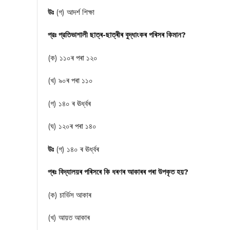
উঃ
(গ) আদর্শ শিক্ষা
প্রঃ প্রতিভাশালী ছাত্ৰ-ছাত্ৰীৰ বুদ্ধাংকৰ পৰিসৰ কিমান?
(ক) ১১০ৰ পৰা ১২০
(খ) ৯০ৰ পৰা ১১০
(গ) ১৪০ ৰ ঊর্ধ্বৰ
(ঘ) ১২০ৰ পৰা ১৪০
উঃ
(গ) ১৪০ ৰ ঊর্ধ্বৰ
প্ৰঃ বিদ্যালয়ৰ পৰিসৰে কি ধৰণৰ আকাৰৰ পৰা উপকৃত হয়?
(ক) চার্ভিস আকাৰ
(খ) আয়ত আকাৰ