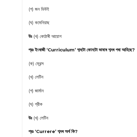
(গ) জন ডিউই
(ঘ) কমেনিয়াছ
উঃ
(খ) কোঠাৰী আয়োগ
প্রঃ ইংৰাজী ‘Curriculum’ শব্দটো কোনটো ভাষাৰ শব্দৰ পৰা আহিছে?
(ক) ফ্রেন্স
(খ) লেটিন
(গ) জার্মান
(ঘ) গ্রীক
উঃ
(খ) লেটিন
প্রঃ ‘Currere’ শব্দৰ অৰ্থ কি?