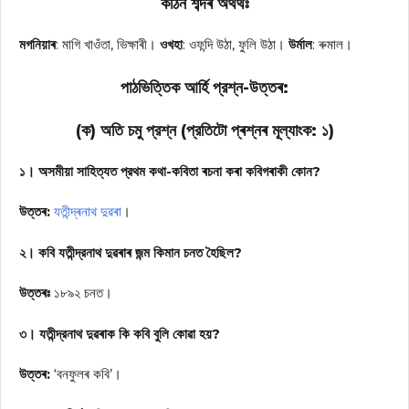
কঠিন শব্দৰ অৰ্থর্থঃ
মগনিয়াৰ
: মাগি খাওঁতা, ভিক্ষাৰী।
ওখহা
: ওফন্দি উঠা, ফুলি উঠা।
উর্মাল
: ৰুমাল।
পাঠভিত্তিক আর্হি প্রশ্ন-উত্তৰ:
(ক) অতি চমু প্রশ্ন (প্রতিটো প্ৰশ্নৰ মূল্যাংক: ১)
১। অসমীয়া সাহিত্যত প্রথম কথা-কবিতা ৰচনা কৰা কবিগৰাকী কোন?
উত্তৰ:
যতীন্দ্ৰনাথ দুৱৰা
।
২। কবি যতীন্দ্রনাথ দুৱৰাৰ জন্ম কিমান চনত হৈছিল?
উত্তৰঃ
১৮৯২ চনত।
৩। যতীন্দ্রনাথ দুৱৰাক কি কবি বুলি কোৱা হয়?
উত্তৰ:
‘বনফুলৰ কবি’।