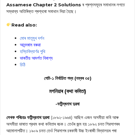
Assamese Chapter 2 Solutions
ৰ প্ৰশ্নসমূহৰ সমাধানৰ লগতে
সম্ভাব্য অতিৰিক্ত প্ৰশ্নৰো সমাধান দিয়া হৈছে।
Read also:
মোৰ মাতৃমুখ দৰ্শন
আনন্দৰাম বৰুৱা
হস্তিবিদ্যাৰ্ণৱ পুথি
ভাৰতীয় আদৰ্শত বিৰাগ্য
চিঠি
গোট-১ নিৰ্বাচিত গদ্য (নম্বৰ ৩৫)
মগনিয়াৰ (কথা কবিতা)
-যতীন্দ্ৰনাথ দুৱৰা
লেখক পৰিচয়ঃ
যতীন্দ্রনাথ দুৱৰা
(১৮৯২-১৯৬৪) আছিল এজন অসমীয়া কবি আৰু
অসমীয়া ভাষাত প্রথম কথা কবিতাৰ ৰচক। তেওঁৰ জন্ম হয় ১৮৯২ চনত শিৱসাগৰৰ
আমোলাপট্টিত। ১৯০৯ চনত তেওঁ শিৱসাগৰ চৰকাৰী উচ্চ ইংৰাজী বিদ্যালয়ৰ পৰা