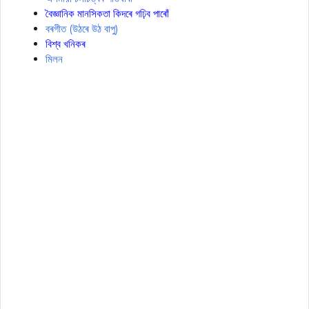
বৈজ্ঞানিক মানসিকতা কিদৰে গঢ়িব পাৰোঁ
বৰগীত (উঠৰে উঠ বাপু)
বিশ্ব খনিকৰ
মিলন