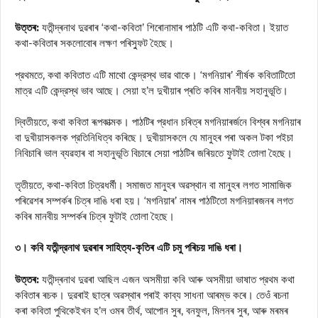
উত্তৰ:
যতীন্দ্ৰনাথ দুৱৰাৰ ‘কথা-কবিতা’ শিৰোনামাৰ পাঠটি এটি কথা-কবিতা। ইয়াত
কথা-কবিতাৰ সকলোবোৰ লক্ষণ পৰিস্ফুট হৈছে।
প্রথমতে, কথা কবিতাত এটি মাথো কেন্দ্রস্থ ভাৱ থাকে। ‘মগনিয়াৰ’ শীর্ষক কবিতাটিতো
মাত্র এটি কেন্দ্রস্থ ভাব আছে। সেয়া হ’ল দুখীয়াৰ প্ৰতি কবিৰ মানবীয় সহানুভূতি।
দ্বিতীয়তে, কথা কবিতা ৰূপকাত্মক। পাঠটিৰ প্রধান চৰিত্ৰ মগনিয়াৰৰ্জনে বিশ্বৰ মগনিয়াৰ
বা দুখীয়াসকলক প্রতিনিধিত্ব কৰিছে। দুখীয়াসকলে যে মানুহৰ পৰা অকল টকা পইচা
নিবিচাৰি ভাল ব্যৱহাৰ বা সহানুভূতি বিচাৰে সেয়া পাঠটিৰ জৰিয়তে ফুটাই তোলা হৈছে।
তৃতীয়তে, কথা-কবিতা চিত্রধর্মী। সমাজত মানুহৰ অৱস্থান বা মানুহৰ লগত সামাজিক
পৰিৱেশৰ সম্পৰ্কৰ চিত্ৰ দাঙি ধৰা হয়। ‘মগনিয়াৰ’ নামৰ পাঠটিতো মগনিয়াৰজনৰ লগত
কবিৰ মানবীয় সম্পৰ্কৰ চিত্ৰ ফুটাই তোলা হৈছে।
৩। কবি যতীন্দ্রনাথ দুৱৰাৰ সাহিত্য-কৃতিৰ এটি চমু পৰিচয় দাঙি ধৰা।
উত্তৰ:
যতীন্দ্ৰনাথ দুৱৰা আছিল এজন অসমীয়া কবি আৰু অসমীয়া ভাষাত প্রথম কথা
কবিতাৰ ৰচক। দুৱৰাই ছাত্ৰ অৱস্থাৰ পৰাই কাব্য সাধনা আৰম্ভ কৰে। তেওঁ ৰচনা
কৰা কবিতা পুথিকেইখন হ’ল ওমৰ তীর্থ, আপোন সুৰ, বনফুল, মিলনৰ সুৰ, আৰু মৰমৰ