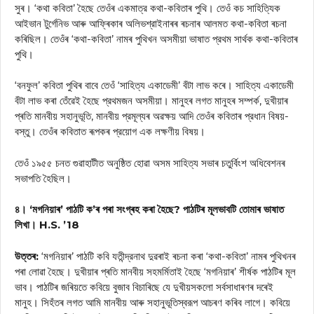
সুৰ। ‘কথা কবিতা’ হৈছে তেওঁৰ একমাত্র কথা-কবিতাৰ পুথি। তেওঁ কচ সাহিত্যিক
আইভান টুর্গেনিভ আৰু আফ্ৰিকাৰ অলিভশ্রাইনাৰৰ ৰচনাৰ আলমত কথা-কবিতা ৰচনা
কৰিছিল। তেওঁৰ ‘কথা-কবিতা’ নামৰ পুথিখন অসমীয়া ভাষাত প্রথম সার্থক কথা-কবিতাৰ
পুথি।
‘বনফুল’ কবিতা পুথিৰ বাবে তেওঁ ‘সাহিত্য একাডেমী’ বঁটা লাভ কৰে। সাহিত্য একাডেমী
বঁটা লাভ কৰা তেঁৱেই হৈছে প্রথমজন অসমীয়া। মানুহৰ লগত মানুহৰ সম্পৰ্ক, দুখীয়াৰ
প্ৰতি মানবীয় সহানুভূতি, মানবীয় প্রমূল্যৰ অৱক্ষয় আদি তেওঁৰ কবিতাৰ প্রধান বিষয়-
বস্তু। তেওঁৰ কবিতাত ৰূপকৰ প্রয়োগ এক লক্ষণীয় বিষয়।
তেওঁ ১৯৫৫ চনত গুৱাহাটীত অনুষ্ঠিত হোৱা অসম সাহিত্য সভাৰ চতুর্বিংশ অধিবেশনৰ
সভাপতি হৈছিল।
৪। ‘মগনিয়াৰ’ পাঠটি ক’ৰ পৰা সংগ্ৰহ কৰা হৈছে? পাঠটিৰ মূলভাবটি তোমাৰ ভাষাত
লিখা। H.S. ’18
উত্তৰ:
‘মগনিয়াৰ’ পাঠটি কবি যতীন্দ্রনাথ দুৱৰাই ৰচনা কৰা ‘কথা-কবিতা’ নামৰ পুথিখনৰ
পৰা লোৱা হৈছে। দুখীয়াৰ প্ৰতি মানবীয় সহমর্মিতাই হৈছে ‘মগনিয়াৰ’ শীর্ষক পাঠটিৰ মূল
ভাব। পাঠটিৰ জৰিয়তে কবিয়ে বুজাব বিচাৰিছে যে দুখীয়সকলো সৰ্বসাধাৰণৰ দৰেই
মানুহ। সিহঁতৰ লগত আমি মানবীয় আৰু সহানুভূতিস্বরূপ আচৰণ কৰিব লাগে। কবিয়ে