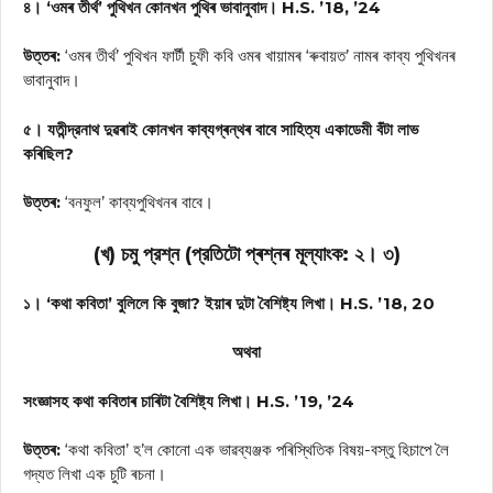
৪। ‘ওমৰ তীৰ্থ’ পুথিখন কোনখন পুথিৰ ভাবানুবাদ। H.S. ’18, ’24
উত্তৰ:
‘ওমৰ তীর্থ’ পুথিখন ফার্টী চুফী কবি ওমৰ খায়ামৰ ‘ৰুবায়ত’ নামৰ কাব্য পুথিখনৰ
ভাবানুবাদ।
৫। যতীন্দ্রনাথ দুৱৰাই কোনখন কাব্যগ্ৰন্থৰ বাবে সাহিত্য একাডেমী বঁটা লাভ
কৰিছিল?
উত্তৰ:
‘বনফুল’ কাব্যপুথিখনৰ বাবে।
(খ) চমু প্রশ্ন (প্রতিটো প্ৰশ্নৰ মূল্যাংক: ২। ৩)
১। ‘কথা কবিতা’ বুলিলে কি বুজা? ইয়াৰ দুটা বৈশিষ্ট্য লিখা। H.S. ’18, 20
অথবা
সংজ্ঞাসহ কথা কবিতাৰ চাৰিটা বৈশিষ্ট্য লিখা। H.S. ’19, ’24
উত্তৰ:
‘কথা কবিতা’ হ’ল কোনো এক ভাৱব্যঞ্জক পৰিস্থিতিক বিষয়-বস্তু হিচাপে লৈ
গদ্যত লিখা এক চুটি ৰচনা।