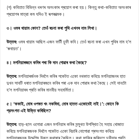
(গ) কবিতাত বিভিন্ন ধৰণৰ অলংকাৰ প্ৰয়োগ কৰা হয়। কিন্তু কথা-কবিতাত অলংকাৰ
প্ৰয়োগৰ মাত্রা কম যদিও ই ৰূপকাত্মক।
৩। ওমৰ খায়াম কোন? তেওঁ ৰচনা কৰা পুথি এখনৰ নাম লিখা।
উত্তৰ:
ওমৰ খায়াম আছিল এজন ফার্টী চুফী কবি। তেওঁ ৰচনা কৰা এখন পুথিৰ নাম হ’ল
‘ৰুবায়ত’।
৪। মগনিয়াৰজনে কবিৰ পৰা কি দান পোৱাৰ কথা কৈছে?
উত্তৰ:
মগনিয়াৰৰ্জনক দিবলৈ কবিৰ পকেটত একো নথকাত কবিয়ে মগনিয়াজনৰ হাত
দুখন সাবটি ধৰাত মগনিয়াৰজনে কবিৰ পৰা এক দান পোৱাৰ কথা কৈছে। সেই দানটো
হ’ল মগনিয়াৰৰ প্ৰতি কবিৰ মানবীয় সহমর্মিতা।
৫। ‘ককাই, মোৰ ওপৰত খং নকৰিবা, মোৰ হাতত একোবেই নাই।’: কোনে কি
প্রসংগত এই উক্তি কৰিছিল?
উত্তৰ:
হাড়-ছাল ওলোৱা এজন মগনিয়াৰ কবিৰ সন্মুখত উপস্থিত হৈ সহায় খোজাত
কবিয়ে মগনিয়াৰজনক দিবলৈ পকেটত একো বিচাৰি নোপোৱা প্ৰসংগত কবিয়ে
মগনিয়াৰজনক উদ্দেশ্যি উক্ত কথাষাৰ কৈছিল। কথা ফাকিৰ জৰিয়তে দুখীয়াৰ প্রতি