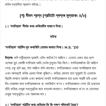
কবিৰ সহমর্মিতা প্রকাশ পাইছে।
(গ) দীঘল প্রশ্ন (প্রতিটো প্ৰশ্নৰ মূল্যাংক: ৪/৫)
১। ‘মগনিয়াৰ’ শীর্ষক কথা-কবিতাটিৰ সাৰাংশ লিখা।
নাইবা
‘মগনিয়াৰ’ পাঠটিৰ মূল কথাখিনি তোমাৰ ভাষাত লিখা। H.S. ’20
উত্তৰ:
কবি যতীন্দ্ৰনাথ দুৱৰাই এদিন বাটেৰে গৈ আছিল। এনেতে এজন হাড়-ছাল
ওলোৱা বুঢ়া বেমাৰী মগনিয়াৰ আহি তেওঁৰ সন্মুখত থিয় দিলে। মগনিয়াৰৰ্জনৰ ওঁঠ আছিল
শেতা, চকু দুটা বঙা, গাত আছিল ফটা-কাপোৰ। মগনিয়াৰজনে ওখহা অপৰিষ্কাৰ হাত
এখন আগবঢ়াই কবিৰ ওচৰত ভিক্ষা খুজিলে। কবিয়ে মোনাত হাত সুমুৱাই দি একোকে
বিচাৰি নাপালে আনকি এখন ৰুমালো নাপাই মগনিয়াৰজনৰ হাত দুখন সাৱটি ধৰি একো
দিব নোৱাৰাৰ বাবে মগনিয়াৰজনক খং নকৰিবলৈ ক’লে। মগনিয়াৰজনে শেতা ওঁঠ দুখনেৰে
হাঁহি কবিয়ে দেখুৱা সহানুভূতিৰ বাবে ধন্যবাদ জনালে। মগনিয়াৰজনে ক’লে যে তেনেদৰে
দেখুৱা সহানুভূতিও এক প্ৰকাৰৰ দান।
২। ‘মগনিয়াৰ’ পাঠটিত কথা-কবিতাৰ কি কি লক্ষণ পৰিস্ফুট হৈছে?