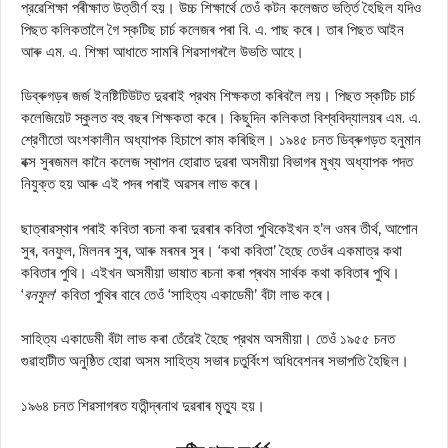
প্রৱেশিক্ষা পৰীক্ষাত উত্তীর্ণ হয়। উচ্চ শিক্ষার্থে তেওঁ কটন কলেজত ভর্ত্তি হৈছিল যদিও
পিছত কলিকতালৈ গৈ স্কটিছ চার্চ কলেজৰ পৰা বি. এ. পাছ কৰে। তাৰ পিছত আইন
আৰু এম. এ. শিক্ষা আধাতে সামৰি শিৱসাগৰলৈ উভতি আহে।
ডিব্ৰুগড়ৰ জৰ্জ ইনষ্টিটিউটত দুৱৰাই প্রথম শিক্ষকতা কৰিবলৈ লয়। পিছত স্কটিচ চার্চ
কলেজিয়েট স্কুলত বহু বছৰ শিক্ষকতা কৰে। কিছুদিন কলিকতা বিশ্ববিদ্যালয়ৰ এম. এ.
শ্রেণীতো অংশকালীন অধ্যাপক হিচাপে কাম কৰিছিল। ১৯৪৫ চনত ডিব্ৰুগড়ত হনুমান
বক্স সুৰজমল কানৈ কলেজ স্থাপন হোৱাত দুৱৰা অসমীয়া বিভাগৰ মুখ্য অধ্যাপক পদত
নিযুক্ত হয় আৰু এই পদৰ পৰাই অৱসৰ লাভ কৰে।
ছাত্ৰাৱস্থাৰ পৰাই কবিতা ৰচনা কৰা দুৱৰাৰ কবিতা পুথিকেইখন হ’ল ওমৰ তীর্থ, আপোন
সুৰ, বনফুল, মিলনৰ সুৰ, আৰু মৰমৰ সুৰ। ‘কথা কবিতা’ হৈছে তেওঁৰ একমাত্র কথা
কবিতাৰ পুথি। এইখন অসমীয়া ভাষাত ৰচনা কৰা প্ৰথম সার্থক কথা কবিতাৰ পুথি।
‘
বনফুল
‘ কবিতা পুথিৰ বাবে তেওঁ ‘সাহিত্য একাডেমী’ বঁটা লাভ কৰে।
সাহিত্য একাডেমী বঁটা লাভ কৰা তেঁৱেই হৈছে প্রথম অসমীয়া। তেওঁ ১৯৫৫ চনত
গুৱাহাটীত অনুষ্ঠিত হোৱা অসম সাহিত্য সভাৰ চতুর্বিংশ অধিবেশনৰ সভাপতি হৈছিল।
১৯৬৪ চনত শিৱসাগৰত যতীন্দ্ৰনাথ দুৱৰাৰ মৃত্যু হয়।