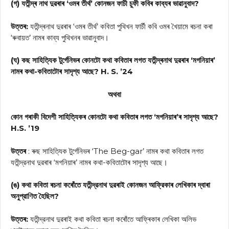
(গ) যতীন্দ্ৰ নাথ দুৱৰাৰ ‘ওমৰ তীৰ্থ’ কোনজন ফাচী চুফী কবিৰ কাব্যৰ ভাৱানুবাদ?
উত্তৰ:
যতীন্দ্ৰনাথ দুৱৰাৰ ‘ওমৰ তীর্থ’ কবিতা পুথিখন ফার্চী কবি ওমৰ খৈয়ামে ৰচনা কৰা
‘ৰুবায়ত’ নামৰ কাব্য পুথিখনৰ ভাৱানুবাদ।
(ঘ) কছ সাহিত্যিক টুর্গেনিভৰ কোনটো কথা কবিতাৰ লগত যতীন্দ্ৰনাথ দুৱৰাৰ ‘মগনিয়াৰ’
নামৰ কথা-কবিতাটোৰ সাদৃশ্য আছে? H. S. ’24
অথবা
কোন গৰাকী বিদেশী সাহিত্যিকৰ কোনটো কথা কবিতাৰ লগত ‘মগনিয়াৰ’ৰ সাদৃশ্য আছে?
H.S. ’19
উত্তৰ
: ৰুছ সাহিত্যিক টুর্গেনিভৰ ‘The Beg-gar’ নামৰ কথা কবিতাৰ লগত
যতীন্দ্রনাথ দুৱৰাৰ ‘মগনিয়াৰ’ নামৰ কথা-কবিতাটোৰ সাদৃশ্য আছে।
(ঙ) কথা কবিতা ৰচনা কৰোঁতে যতীন্দ্রনাথ দুৱৰাই কোনজন আফ্রিকাৰ লেখিকাৰ দ্বাৰা
অনুপ্রাণিত হৈছিল?
উত্তৰ:
যতীন্দ্রনাথ দুৱৰাই কথা কবিতা ৰচনা কৰোঁতে আফ্ৰিকাৰ লেখিকা অলিভ