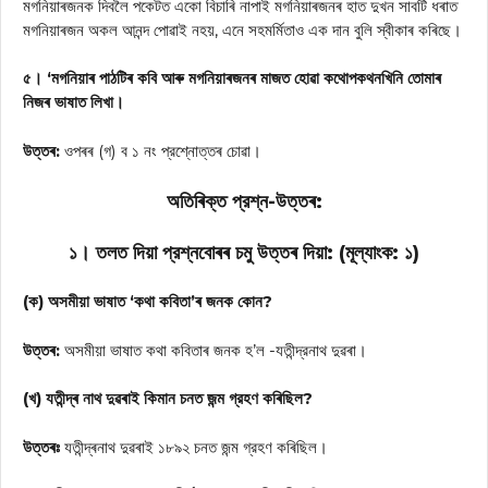
মগনিয়াৰজনক দিবলৈ পকেটত একো বিচাৰি নাপাই মগনিয়াৰজনৰ হাত দুখন সাবটি ধৰাত
মগনিয়াৰজন অকল আনন্দ পোৱাই নহয়, এনে সহমর্মিতাও এক দান বুলি স্বীকাৰ কৰিছে।
৫। ‘মগনিয়াৰ পাঠটিৰ কবি আৰু মগনিয়াৰজনৰ মাজত হোৱা কথোপকথনখিনি তোমাৰ
নিজৰ ভাষাত লিখা।
উত্তৰ:
ওপৰৰ (গ) ব ১ নং প্রশ্নোত্তৰ চোৱা।
অতিৰিক্ত প্রশ্ন-উত্তৰ:
১। তলত দিয়া প্রশ্নবোৰৰ চমু উত্তৰ দিয়া:
(মূল্যাংক: ১)
(ক) অসমীয়া ভাষাত ‘কথা কবিতা’ৰ জনক কোন?
উত্তৰ:
অসমীয়া ভাষাত কথা কবিতাৰ জনক হ’ল -যতীন্দ্রনাথ দুৱৰা।
(খ) যতীন্দ্ৰ নাথ দুৱৰাই কিমান চনত জন্ম গ্রহণ কৰিছিল?
উত্তৰঃ
যতীন্দ্ৰনাথ দুৱৰাই ১৮৯২ চনত জন্ম গ্রহণ কৰিছিল।