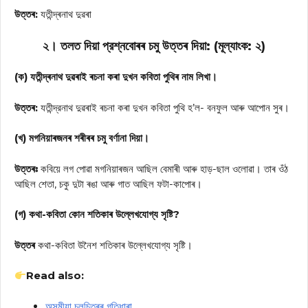
উত্তৰ:
যতীন্দ্ৰনাথ দুৱৰা
২। তলত দিয়া প্রশ্নবোৰৰ চমু উত্তৰ দিয়া:
(মূল্যাংক: ২)
(ক) যতীন্দ্ৰনাথ দুৱৰাই ৰচনা কৰা দুখন কবিতা পুথিৰ নাম লিখা।
উত্তৰ:
যতীন্দ্রনাথ দুৱৰাই ৰচনা কৰা দুখন কবিতা পুথি হ’ল- বনফুল আৰু আপোন সুৰ।
(খ) মগনিয়াৰজনৰ শৰীৰৰ চমু বর্ণানা দিয়া।
উত্তৰঃ
কবিয়ে লগ পোৱা মগনিয়াৰজন আছিল বেমাৰী আৰু হাড়-ছাল ওলোৱা। তাৰ ওঁঠ
আছিল শেতা, চকু দুটা ৰঙা আৰু গাত আছিল ফটা-কাপোৰ।
(গ) কথা-কবিতা কোন শতিকাৰ উল্লেখযোগ্য সৃষ্টি?
উত্তৰ
কথা-কবিতা উনৈশ শতিকাৰ উল্লেখযোগ্য সৃষ্টি।
Read also:
অসমীয়া চলচিত্ৰৰ গতিধাৰা