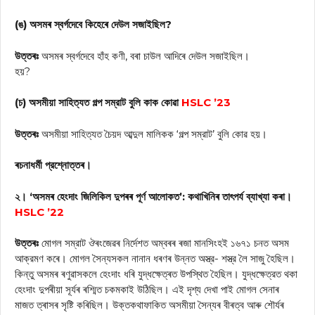
(ঙ) অসমৰ স্বৰ্গদেবে কিহেৰে দেউল সজাইছিল?
উত্তৰঃ
অসমৰ স্বৰ্গদেবে হাঁহ কণী, বৰা চাউল আদিৰে দেউল সজাইছিল।
হয়?
(চ) অসমীয়া সাহিত্যত গল্প সম্রাট বুলি কাক কোৱা
HSLC ’23
উত্তৰঃ
অসমীয়া সাহিত্যত চৈয়দ আব্দুল মালিকক ‘গল্প সম্রাট’ বুলি কোৱ হয়।
ৰচনাধৰ্মী প্রশ্নোত্তৰ।
২। ‘অসমৰ হেংদাং জিলিকিল দুপৰৰ পূৰ্ণ আলোকত’: কথাখিনিৰ তাৎপর্য ব্যাখ্যা কৰা।
HSLC ’22
উত্তৰঃ
মোগল সম্রাট ঔৰংজেৱৰ নিৰ্দেশত অম্বৰৰ ৰজা মানসিংহই ১৬৭১ চনত অসম
আক্রমণ কৰে। মোগল সৈন্যসকল নানান ধৰণৰ উন্নত অস্ত্র- শস্ত্র লৈ সাজু হৈছিল।
কিন্তু অসমৰ ৰণুৱাসকলে হেংদাং ধৰি যুদ্ধক্ষেত্ৰত উপস্থিত হৈছিল। যুদ্ধক্ষেত্রত থকা
হেংদাং দুপৰীয়া সূৰ্যৰ ৰশ্মিত চকমকাই উঠিছিল। এই দৃশ্য দেখা পাই মোগল সেনাৰ
মাজত ত্ৰাসৰ সৃষ্টি কৰিছিল। উক্তকথাফাকিত অসমীয়া সৈন্যৰ বীৰত্ব আৰু শৌৰ্যৰ