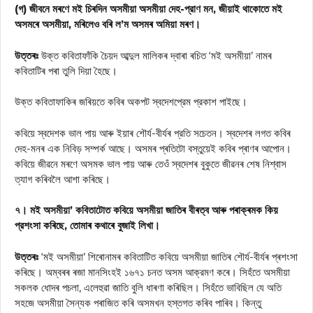
(গ) জীবনে মৰণে মই চিৰদিন অসমীয়া অসমীয়া দেহ-প্রাণ মন, জীয়াই থাকোতে মই
অসমৰে অসমীয়া, মৰিলেও বৰি ল’ম অসমৰ অমিয়া মৰণ।
উত্তৰঃ
উক্ত কবিতাফাঁকি চৈয়দ আব্দুল মালিকৰ দ্বাৰা ৰচিত ‘মই অসমীয়া’ নামৰ
কবিতাটিৰ পৰা তুলি দিয়া হৈছে।
উক্ত কবিতাফাকিৰ জৰিয়তে কবিৰ অকপট স্বদেশপ্রেম প্রকাশ পাইছে।
কবিয়ে স্বদেশক ভাল পায় আৰু ইয়াৰ শৌর্য-বীৰ্যৰ প্রতি সচেতন। স্বদেশৰ লগত কবিৰ
দেহ-মনৰ এক নিবিড় সম্পর্ক আছে। অসমৰ প্ৰতিটো বস্তুয়েই কবিৰ প্ৰাণৰ আপোন।
কবিয়ে জীৱনে মৰণে অসমক ভাল পায় আৰু তেওঁ স্বদেশৰ বুকুতে জীৱনৰ শেষ নিশ্বাস
ত্যাগ কৰিবলৈ আশা কৰিছে।
৭। মই অসমীয়া’ কবিতাটোত কবিয়ে অসমীয়া জাতিৰ বীৰত্ব আৰু পৰাক্ৰমক কিয়
প্রশংসা কৰিছে, তোমাৰ কথাৰে বুজাই লিখা।
উত্তৰঃ
‘মই অসমীয়া’ শিৰোনামৰ কবিতাটিত কবিয়ে অসমীয়া জাতিৰ শৌর্য-বীৰ্যৰ প্ৰশংসা
কৰিছে। অম্বৰৰ ৰজা মানসিংহই ১৬৭১ চনত অসম আক্রমণ কৰে। সিহঁতে অসমীয়া
সকলক ধোদৰ পচলা, এলেহুৱা জাতি বুলি ধাৰণা কৰিছিল। সিহঁতে ভাবিছিল যে অতি
সহজে অসমীয়া সৈন্যক পৰাজিত কৰি অসমখন হস্তগত কৰিব পাৰিব। কিন্তু