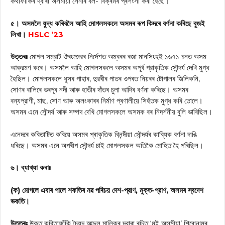
কথাফাকিৰ দ্বাৰা অসমীয়া সেনাৰ বল- বিক্ৰমৰ প্ৰশংসা কৰা হৈছে।
৫। অসমলৈ যুদ্ধ কৰিবলৈ আহি মোগলসকলে অসমৰ ৰূপ কিদৰে বৰ্ণনা কৰিছে বুজই
লিখা।
HSLC ’23
উত্তৰঃ
মোগল সম্রাট ঔৰংজেৱৰ নিৰ্দেশত অম্বৰৰ ৰজা মানসিংহই ১৬৭১ চনত অসম
আক্রমণ কৰে। অসমলৈ আহি মোগলসকলে অসমৰ অপূর্ব প্রাকৃতিক সৌন্দর্য দেখি মুগ্ধ
হৈছিল। মোগলসকলে ধূসৰ পাহাৰ, দুৱৰীৰ পাতৰ ওপৰত নিয়ৰৰ টোপালৰ জিলিকনি,
সোণৰ বালিৰে ভৰপূৰ নদী আৰু হাতীৰ দাঁতৰ চুলা আদিৰ বৰ্ণনা কৰিছে। অসমৰ
বন্যপ্রাণী, মাছ, সোণ আৰু অলংকাৰৰ নিৰ্মাণ প্ৰণালীয়ে সিহঁতক মুগ্ধ কৰি তোলে।
অসমৰ এনে সৌন্দর্য আৰু সম্পদ দেখি মোগলসকলে অসমক বৰ নিদর্শনীয় বুলি ভাবিছিল।
এনেদৰে কবিতাটিত কবিয়ে অসমৰ প্ৰাকৃতিক বিনন্দীয়া সৌন্দৰ্যৰ কাব্যিক বর্ণনা দাঙি
ধৰিছে। অসমৰ এনে অপৰীপ সৌন্দর্য চাই মোগলসকল অতিকৈ মোহিত হৈ পৰিছিল।
৬। ব্যাখ্যা কৰাঃ
(ক) মোগলে এবাৰ পালে শকতিৰ নৱ পৰিচয় দেশ-প্রাণ, মুক্ত-প্রাণ, অসমৰ স্বদেশ
ভকতি।
উত্তৰঃ
উক্ত কবিতাফাঁকি চৈয়দ আব্দুল মালিকৰ দ্বাৰা ৰচিত ‘মই অসমীয়া’ শিৰোনামৰ