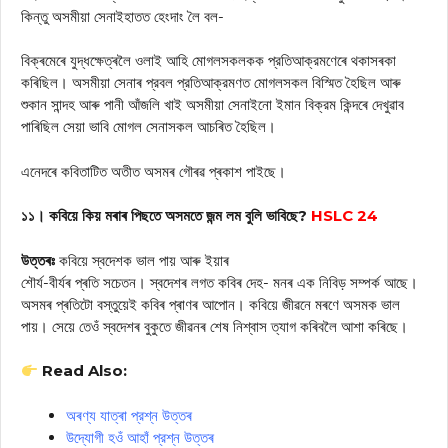
কিন্তু অসমীয়া সেনাইহাতত হেংদাং লৈ বল-
বিক্ৰমেৰে যুদ্ধক্ষেত্ৰলৈ ওলাই আহি মোগলসকলকক প্রতিআক্রমণেৰে থকাসৰকা
কৰিছিল। অসমীয়া সেনাৰ প্রবল প্রতিআক্রমণত মোগলসকল বিস্মিত হৈছিল আৰু
শুকান সান্দহ আৰু পানী আঁজলি খাই অসমীয়া সেনাইনো ইমান বিক্রম কিন্দৰে দেখুৱাব
পাৰিছিল সেয়া ভাবি মোগল সেনাসকল আচৰিত হৈছিল।
এনেদৰে কবিতাটিত অতীত অসমৰ গৌৰৱ প্ৰকাশ পাইছে।
১১। কবিয়ে কিয় মৰাৰ পিছতে অসমতে জন্ম লম বুলি ভাবিছে?
HSLC 24
উত্তৰঃ
কবিয়ে স্বদেশক ভাল পায় আৰু ইয়াৰ
শৌর্য-বীৰ্যৰ প্ৰতি সচেতন। স্বদেশৰ লগত কবিৰ দেহ- মনৰ এক নিবিড় সম্পর্ক আছে।
অসমৰ প্ৰতিটো বস্তুয়েই কবিৰ প্ৰাণৰ আপোন। কবিয়ে জীৱনে মৰণে অসমক ভাল
পায়। সেয়ে তেওঁ স্বদেশৰ বুকুতে জীৱনৰ শেষ নিশ্বাস ত্যাগ কৰিবলৈ আশা কৰিছে।
Read Also:
অৰণ্য যাত্ৰা প্রশ্ন উত্তৰ
উদ্যোগী হওঁ আহাঁ প্রশ্ন উত্তৰ