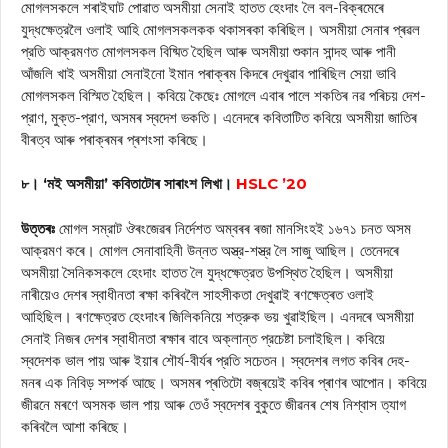
মোগলসকলে শৰাইঘাট পোৱাত অসমীয়া সেনাই হাতত হেংদাং লৈ বল-বিক্ৰমেৰে
যুদ্ধক্ষেত্রলৈ ওলাই আহি মোগলসকলকক থকাসৰকা কৰিছিল। অসমীয়া সেনাৰ প্ৰৱল
প্রতি আক্রমণত মোগলসকল বিষ্মিত হৈছিল আৰু অসমীয়া শুকান সান্দহ আৰু পানী
আঁজলি খাই অসমীয়া সেনাইনো ইমান পৰাক্ৰম কিদৰে দেখুৱাব পাৰিছিল সেয়া ভাবি
মোগলসকল বিস্মিত হৈছিল। কবিয়ে কৈছেঃ মোগলে এবাৰ পালে শকতিৰ নৱ পৰিচয় দেশ-
প্রাণ, মুক্ত-প্রাণ, অসমৰ স্বদেশ ভকতি। এনেদৰে কবিতাটিত কবিয়ে অসমীয়া জাতিৰ
বীৰত্ব আৰু পৰাক্ৰমৰ প্ৰশংসা কৰিছে।
৮। ‘মই অসমীয়া’ কবিতাটোৰ সাৰাংশ লিখা।
HSLC ’20
উত্তৰঃ
মোগল সম্রাট ঔৰংজেৱৰ নিৰ্দেশত অম্বৰৰ ৰজা মানসিংহই ১৬৭১ চনত অসম
আক্রমণ কৰে। মোগল সেনাবাহিনী উন্নত অস্ত্র-শস্ত্র লৈ সাজু আছিল। তেনেদৰে
অসমীয়া সৈনিকসকলে হেংদাং হাতত লৈ যুদ্ধক্ষেত্রত উপস্থিত হৈছিল। অসমীয়া
নাৰীয়েও দেশৰ স্বাধীনতা ৰক্ষা কৰিবলৈ সাহসীকতা দেখুৱাই ৰণক্ষেত্ৰত ওলাই
আহিছিল। ৰণক্ষেত্রত হেংদাংৰ জিলিকনিয়ে শত্রুক ভয় খুৱাইছিল। এনদৰে অসমীয়া
সেনাই নিজৰ দেশৰ স্বাধীনতা ৰক্ষাৰ বাবে অক্লান্ত প্রচেষ্টা চলাইছিল। কবিয়ে
স্বদেশক ভাল পায় আৰু ইয়াৰ শৌর্য-বীৰ্যৰ প্রতি সচেতন। স্বদেশৰ লগত কবিৰ দেহ-
মনৰ এক নিবিড় সম্পর্ক আছে। অসমৰ প্ৰতিটো বজ্ৰয়েই কবিৰ প্ৰাণৰ আপোন। কবিয়ে
জীৱনে মৰণে অসমক ভাল পায় আৰু তেওঁ স্বদেশৰ বুকুতে জীৱনৰ শেষ নিশ্বাস ত্যাগ
কৰিবলৈ আশা কৰিছে।