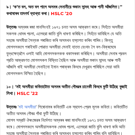
৯। ‘ক’ত বল, অত বল পালে অসমৰ সেনানীয়ে শুকান সান্দহ আৰু পানী আঁজলিত।”
কথাষাৰৰ তাৎপর্য ব্যাখ্যা কৰা।
HSLC ’20
উত্তৰঃ
অম্বৰৰ ৰজা মানসিংহই ১৬৭১ চনত অসম আক্রমণ কৰে। সিহঁতে অসমীয়া
সকলক ধোদৰ পচলা, এলেহুৱা জাতি বুলি ধাৰণা কৰিছিল। সিহঁতে ভাবিছিল যে অতি
সহজে অসমীয়া সৈন্যক পৰাজিত কৰি অসমখন হস্তগত কৰিব পাৰিব। কিন্তু
মোগলসকলে শৰাইঘাট পোৱাত অসমীয়া সেনাই হাতত হেংদাং লৈ বল-বিক্ৰমেৰে
যুদ্ধক্ষেত্রলৈ ওলাই আহি মোগলসকলকক থকাসৰকা কৰিছিল। অসমীয়া সেনাৰ প্রবল
প্রতি আক্রমণত মোগলসকল বিঘ্নিত হৈছিল আৰু অসমীয়া শুকান সান্দহ আৰু পানী
আঁজলি খাই অসমীয়া সেনাইনো ইমান পৰাক্ৰম কিদৰে দেখুৱাব পাৰিছিল সেয়া ভাবি
মোগলসকল বিস্মিত হৈছিল।
১০। ‘মই অসমীয়া কবিতাটোত অসমৰ অতীত গৌৰৱৰ চানেকী কিদৰে ফুটি উঠিছে বুজাই
লিখা।
HSLC ’22
উত্তৰঃ
‘
মই অসমীয়া
‘ শিৰোনামৰ কবিতাটি এক স্বদেশ-প্রেম মূলক কবিতা। কবিতাটিত
অতীত অসমৰ গৌৰৱ গাঁথা ফুটি উঠিছে।
মোগল সম্রাট ঔৰংজেৱৰ নিৰ্দেশত অম্বৰৰ ৰজা মানসিংহই ১৬৭১ চনত অসম আক্রমণ
কৰে। মোগলসকলে অসমীয়াসকলক ধোদৰ পচলা, এলেহুৱা জাতি বুলি ধাৰণা কৰি অতি
সহজে অসমীয়া সৈন্যক পৰাজিত কৰি অসমখন হস্তগত কৰিব পাৰিব বুলি ভাবিছিল।