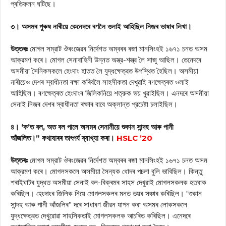
প্ৰতিফলন ঘটিছে।
৩। অসমৰ পুৰুষ নাৰীয়ে কেনেদৰে ৰণলৈ ওলাই আহিছিল নিজৰ ভাষাৰ লিখা।
উত্তৰঃ
মোগল সম্রাট ঔৰংজেৱৰ নিৰ্দেশত অম্বৰৰ ৰজা মানসিংহই ১৬৭১ চনত অসম
আক্রমণ কৰে। মোগল সেনাবাহিনী উন্নত অস্ত্র-শস্ত্র লৈ সাজু আছিল। তেনেদৰে
অসমীয়া সৈনিকসকলে হেংদাং হাতত লৈ যুদ্ধক্ষেত্রত উপস্থিত হৈছিল। অসমীয়া
নাৰীয়েও দেশৰ স্বাধীনতা ৰক্ষা কৰিবলৈ সাহসীকতা দেখুৱাই ৰণক্ষেত্ৰত ওলাই
আহিছিল। ৰণক্ষেত্ৰত হেংদাংৰ জিলিকনিয়ে শত্রুক ভয় খুৱাইছিল। এনদৰে অসমীয়া
সেনাই নিজৰ দেশৰ স্বাধীনতা ৰক্ষাৰ বাবে অক্লান্ত প্রচেষ্টা চলাইছিল।
৪। ‘ক’ত বল, অত বল পালে অসমৰ সেনানীয়ে শুকান সান্দহ আৰু পানী
আঁজলিত।” কথাষাৰৰ তাৎপর্য ব্যাখ্যা কৰা।
HSLC ’20
উত্তৰঃ
মোগল সম্রাট ঔৰংজেৱৰ নির্দেশত অম্বৰৰ ৰজা মানসিংহই ১৬৭১ চনত অসম
আক্রমণ কৰে। মোগলসকলে অসমীয়া সৈন্যক ধোদৰ পচলা বুলি ভাবিছিল। কিন্তু
শৰাইঘাটৰ যুদ্ধত অসমীয়া সেনাই বল-বিক্ৰমৰ সাহস দেখুৱাই মোগলসকলক হতবাক
কৰিছিল। হেংদাংৰ জিলিক নিয়ে মোগলসকলৰ মনত ভয়ৰ সঞ্চাৰ কৰিছিল। “শুকান
সান্দহ আৰু পানী আঁজলিৰ” দৰে সাধাৰণ জীৱন যাপন কৰা অসমৰ লোকসকলে
যুদ্ধক্ষেত্রত দেখুৱোৱা সাহসিকতাই মোগলসকলক আচৰিত কৰিছিল। এনেদৰে