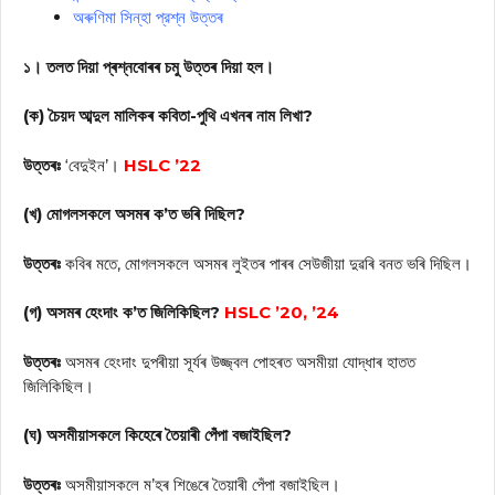
অৰুণিমা সিন্‌হা প্রশ্ন উত্তৰ
১। তলত দিয়া প্ৰশ্নবোৰৰ চমু উত্তৰ দিয়া হল।
(ক) চৈয়দ আব্দুল মালিকৰ কবিতা-পুথি এখনৰ নাম লিখা?
উত্তৰঃ
‘বেদুইন’।
HSLC ’22
(খ) মোগলসকলে অসমৰ ক’ত ভৰি দিছিল?
উত্তৰঃ
কবিৰ মতে, মোগলসকলে অসমৰ লুইতৰ পাৰৰ সেউজীয়া দুৱৰি বনত ভৰি দিছিল।
(গ) অসমৰ হেংদাং ক’ত জিলিকিছিল?
HSLC ’20, ’24
উত্তৰঃ
অসমৰ হেংদাং দুপৰীয়া সূৰ্যৰ উজ্জ্বল পোহৰত অসমীয়া যোদ্ধাৰ হাতত
জিলিকিছিল।
(ঘ) অসমীয়াসকলে কিহেৰে তৈয়াৰী পেঁপা বজাইছিল?
উত্তৰঃ
অসমীয়াসকলে ম’হৰ শিঙেৰে তৈয়াৰী পেঁপা বজাইছিল।