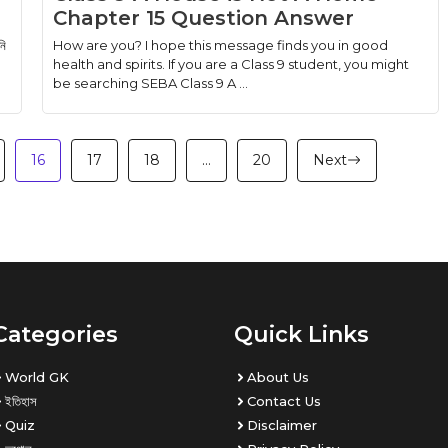
Chapter 15 Question Answer
নি
How are you? I hope this message finds you in good
health and spirits. If you are a Class 9 student, you might
be searching SEBA Class 9 A ...
16
17
18
…
20
Next
Categories
Quick Links
World GK
About Us
ইতিহাস
Contact Us
Quiz
Disclaimer