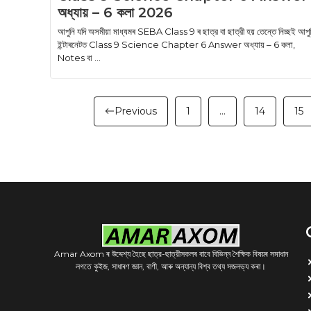
অধ্যায় – 6 কলা 2026
আপুনি যদি অসমীয়া মাধ্যমৰ SEBA Class 9 ৰ ছাত্র বা ছাত্রী হয় তেন্তে নিচ্ছই আপু
ইন্টাৰনেটত Class 9 Science Chapter 6 Answer অধ্যায় – 6 কলা,
Notes বা ...
Previous
1
…
14
15
Amar Axom ৰ উদ্দেশ্য হৈছে ছাত্র-ছাত্রীসকলৰ বাবে বিভিন্ন শৈক্ষিক বিষয়ৰ সমাধান
লগতে কুইজ, সাধাৰণ জ্ঞান, বাণী, আৰু অন্যান্য বিশ্ব তথ্য সজলভ্য কৰা।