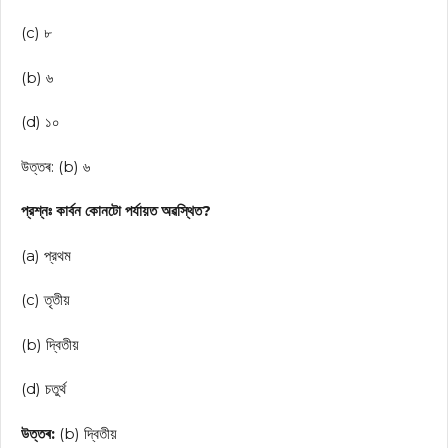
(c) ৮
(b) ৬
(d) ১০
উত্তৰ: (b) ৬
প্রশ্নঃ কার্বন কোনটো পর্যায়ত অৱস্থিত?
(a) প্রথম
(c) তৃতীয়
(b) দ্বিতীয়
(d) চতুর্থ
উত্তৰ:
(b) দ্বিতীয়