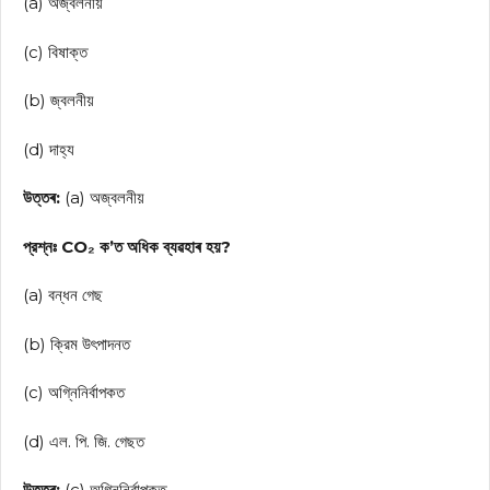
(a) অজ্বলনীয়
(c) বিষাক্ত
(b) জ্বলনীয়
(d) দাহ্য
উত্তৰ:
(a) অজ্বলনীয়
প্রশ্নঃ CO₂ ক’ত অধিক ব্যৱহাৰ হয়?
(a) বন্ধন গেছ
(b) ক্রিম উৎপাদনত
(c) অগ্নিনির্বাপকত
(d) এল. পি. জি. গেছত
উত্তৰ:
(c) অগ্নিনির্বাপকত