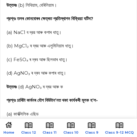
উত্তৰঃ
(b) লিথিয়াম, বেৰিলিয়াম।
প্রশ্নঃ তলৰ কোনবোৰৰ ক্ষেত্ৰত প্রতিস্থাপন বিক্রিয়া ঘটিব?
(a) NaC1 ব দ্রৱ আৰু কপাৰ ধাতু।
(b) MgC1₂ ৰ দ্ৰৱ আৰু এলুমিনিয়াম ধাতু।
(c) FeSO₄ ৰ দ্ৰব আৰু ছিলভাৰ ধাতু।
(d) AgNO₃ ৰ দ্ৰব আৰু কপাৰ ধাতু।
উত্তৰঃ
(d) AgNO₃ ৰ দ্ৰৱ আৰু ক
প্রশ্নঃ চাৰিটা কাৰ্বনৰ যৌগ বিউটান’নত থকা কার্যকৰী মূলক হ’ল-
(a) কার্বক্সিলিক এছিড
(b) এলডিহাইড
Home
Class 12
Class 11
Class 10
Class 9
Class 9-12 MCQ