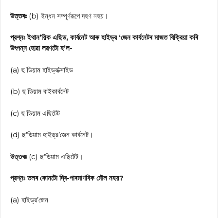
উত্তৰঃ
(b) ইন্ধন সম্পূর্ণরূপে দহণ নহয়।
প্রশ্নঃ ইথান’য়িক এছিড, কার্বনেট আৰু হাইড্র ‘জেন কার্বনেটৰ মাজত বিক্রিয়া কৰি
উৎপন্ন হোৱা লৱণটো হ’ল-
(a) ছ’ডিয়াম হাইড্র’ক্সাইড
(b) ছ’ডিয়াম বাইকার্বনেট
(c) ছ’ডিয়াম এছিটেট
(d) ছ’ডিয়াম হাইড্র’জেন কার্বনেট।
উত্তৰঃ
(c) ছ’ডিয়াম এছিটেট।
প্রশ্নঃ তলৰ কোনটো দ্বি-পাৰমাণবিক মৌল নহয়?
(a) হাইড্র’জেন