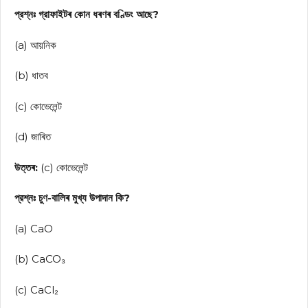
প্রশ্নঃ গ্রাফাইটৰ কোন ধৰণৰ বণ্ডিং আছে?
(a) আয়নিক
(b) ধাতব
(c) কোভেলেন্ট
(d) জাৰিত
উত্তৰ:
(c) কোভেলেন্ট
প্রশ্নঃ চুণ-বালিৰ মুখ্য উপাদান কি?
(a) CaO
(b) CaCO₃
(c) CaCl₂