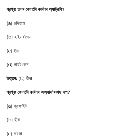
প্রশ্নঃ তলৰ কোনটো কাৰ্বনৰ অ্যাট্রপি?
(a) ছডিয়াম
(b) হাইড্র’জেন
(c) হীৰা
(d) নাইট’জেন
উত্তৰ:
(C) হীৰা
প্রশ্নঃ কোনটো কাৰ্বনৰ অঅ্যাম’ৰফাছ ৰূপ?
(a) গ্রাফাইট
(b) হীৰা
(c) কয়লা