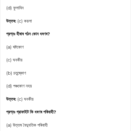
(d) ফুলাবিন
উত্তৰ:
(c) কয়লা
প্রশ্নঃ হীৰাৰ গঠন কোন ধৰণৰ?
(a) ষষ্টকোণ
(c) ঘনকীয়
(b) চতুষ্কোণ
(d) পঞ্চকোণ নহয়
উত্তৰ:
(c) ঘনকীয়
প্রশ্নঃ গ্রাফাইট কি ধৰণৰ পৰিবাহী?
(a) উত্তম বৈদ্যুতিক পৰিবাহী