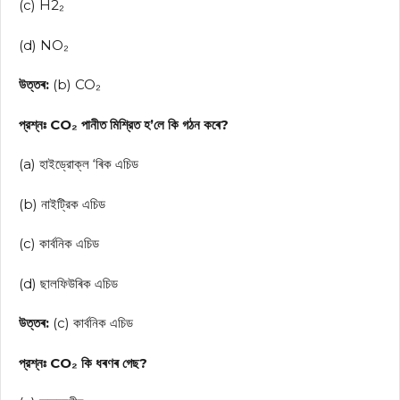
(c) H2₂
(d) NO₂
উত্তৰ:
(b) CO₂
প্রশ্নঃ CO₂ পানীত মিশ্রিত হ’লে কি গঠন কৰে?
(a) হাইড্রোক্ল ‘ৰিক এচিড
(b) নাইট্রিক এচিড
(c) কার্বনিক এচিড
(d) ছালফিউৰিক এচিড
উত্তৰ:
(c) কার্বনিক এচিড
প্রশ্নঃ CO₂ কি ধৰণৰ গেছ?