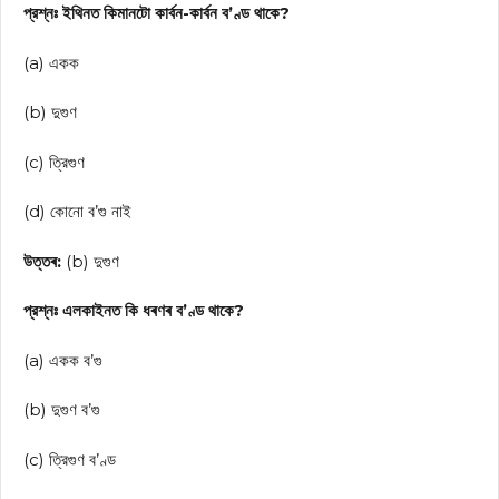
প্রশ্নঃ ইথিনত কিমানটো কার্বন-কার্বন ব’ণ্ড থাকে?
(a) একক
(b) দুগুণ
(c) ত্রিগুণ
(d) কোনো ব’গু নাই
উত্তৰ:
(b) দুগুণ
প্রশ্নঃ এলকাইনত কি ধৰণৰ ব’ণ্ড থাকে?
(a) একক ব’গু
(b) দুগুণ ব’গু
(c) ত্রিগুণ ব’ণ্ড