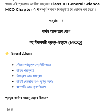
আমাৰ এই প্রবন্ধত অসমীয়া মাধ্যমৰ
Class 10 General Science
MCQ Chapter 4 ৰ
সম্পূৰ্ণ সমাধান বিনামূলীয়া কৈ যোগান ধৰা হৈছে।
অধ্যায় – ৪
কাৰ্বন আৰু তাৰ যৌগ
বহু বিকল্পধর্মী প্রশ্ন-উত্তৰ (MCQ)
Read Also:
মৌলৰ পৰ্যাবৃত্ত শ্ৰেণীবিভাজন
জীৱন প্ৰক্ৰিয়া
নিয়ন্ত্ৰণ আৰু সমন্বয়
জীৱই কেনেকৈ বংশ বৃদ্ধি কৰে?
বংশগতি আৰু ক্ৰমবিকাশ
প্রশ্নঃ কাৰ্বনৰ পৰমাণু নম্বৰ কিমান?
(a) s