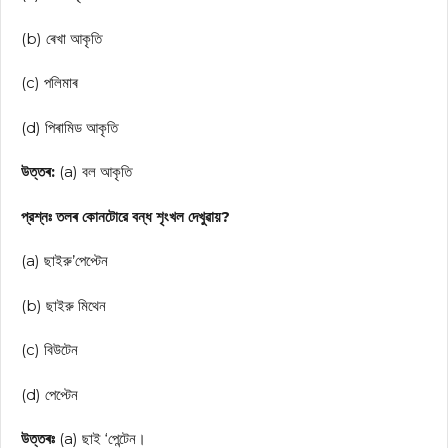
(b) ৰেখা আকৃতি
(c) পলিমাৰ
(d) পিৰামিড আকৃতি
উত্তৰ:
(a) বল আকৃতি
প্রশ্নঃ তলৰ কোনটোরে বন্ধ শৃংখল দেখুৱায়?
(a) ছাইরু’পেপ্টেন
(b) ছাইরু মিথেন
(c) বিউটেন
(d) পেপ্টেন
উত্তৰঃ
(a) ছাই ‘পেন্টেন।