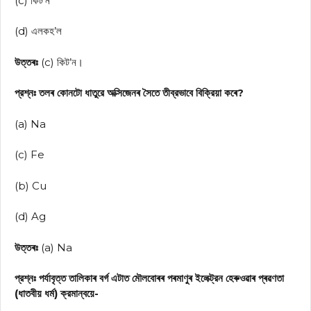
(c) কিট’ন
(d) এলকহ’ল
উত্তৰঃ
(c) কিট’ন।
প্রশ্নঃ তলৰ কোনটো ধাতুরে অক্সিজেনৰ সৈতে তীব্রভাবে বিক্রিয়া কৰে?
(a) Na
(c) Fe
(b) Cu
(d) Ag
উত্তৰঃ
(a) Na
প্রশ্নঃ পর্যাবৃত্ত তালিকাৰ বৰ্গ এটাত মৌলবোৰৰ পৰমাণুৰ ইলেক্ট্রন হেৰুওৱাৰ প্ৰৱণতা
(ধাতবীয় ধর্ম) ক্রমান্বয়ে-