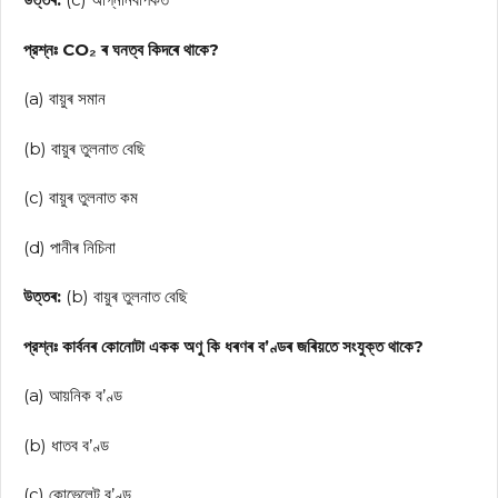
প্রশ্নঃ CO₂ ৰ ঘনত্ব কিদৰে থাকে?
(a) বায়ুৰ সমান
(b) বায়ুৰ তুলনাত বেছি
(c) বায়ুৰ তুলনাত কম
(d) পানীৰ নিচিনা
উত্তৰ:
(b) বায়ুৰ তুলনাত বেছি
প্রশ্নঃ কাৰ্বনৰ কোনোটা একক অণু কি ধৰণৰ ব’ণ্ডৰ জৰিয়তে সংযুক্ত থাকে?
(a) আয়নিক ব’ণ্ড
(b) ধাতব ব’ণ্ড
(c) কোভেলেন্ট ব’ণ্ড