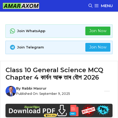
Skip
MENU
to
content
Join Now
Join WhatsApp
Join Now
Join Telegram
Class 10 General Science MCQ
Chapter 4 কাৰ্বন আৰু তাৰ যৌগ 2026
By
Rabbi Masrur
Published On:
September 9, 2025