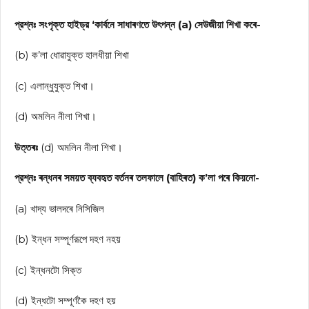
প্রশ্নঃ সংপৃক্ত হাইড্র ‘কার্বনে সাধাৰণতে উৎপন্ন (a) সেউজীয়া শিখা কৰে-
(b) ক’লা ধোৱাযুক্ত হালধীয়া শিখা
(c) এলান্ধুযুক্ত শিখা।
(d) অমলিন নীলা শিখা।
উত্তৰঃ
(d) অমলিন নীলা শিখা।
প্রশ্নঃ ৰন্ধনৰ সময়ত ব্যবহৃত বৰ্তনৰ তলফালে (বাহিৰত) ক’লা পৰে কিয়নো-
(a) খাদ্য ভালদৰে নিসিজিল
(b) ইন্ধন সম্পূর্ণরূপে দহণ নহয়
(c) ইন্ধনটো সিক্ত
(d) ইন্ধটো সম্পূর্ণকৈ দহণ হয়