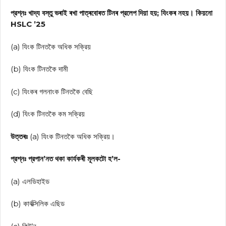
প্রশ্নঃ খাদ্য বস্তু ভৰাই ৰখা পাত্ৰবোৰত টিনৰ প্রলেপ দিয়া হয়; যিংকৰ নহয়। কিয়নো
HSLC ’25
(a) যিংক টিনতকৈ অধিক সক্রিয়
(b) যিংক টিনতকৈ দামী
(c) যিংকৰ গলনাংক টিনতকৈ বেছি
(d) যিংক টিনতকৈ কম সক্রিয়
উত্তৰঃ
(a) যিংক টিনতকৈ অধিক সক্রিয়।
প্রশ্নঃ প্রপান’নত থকা কার্যকৰী মূলকটো হ’ল-
(a) এলডিহাইড
(b) কার্বক্সিলিক এছিড