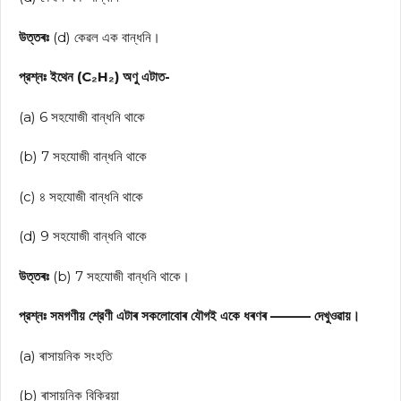
উত্তৰঃ
(d) কেৱল এক বান্ধনি।
প্রশ্নঃ ইথেন (C₂H₂) অণু এটাত-
(a) 6 সহযোজী বান্ধনি থাকে
(b) 7 সহযোজী বান্ধনি থাকে
(c) ৪ সহযোজী বান্ধনি থাকে
(d) 9 সহযোজী বান্ধনি থাকে
উত্তৰঃ
(b) 7 সহযোজী বান্ধনি থাকে।
প্রশ্নঃ সমগণীয় শ্রেণী এটাৰ সকলোবোৰ যৌগই একে ধৰণৰ ——— দেখুওৱায়।
(a) ৰাসায়নিক সংহতি
(b) ৰাসায়নিক বিক্রিয়া