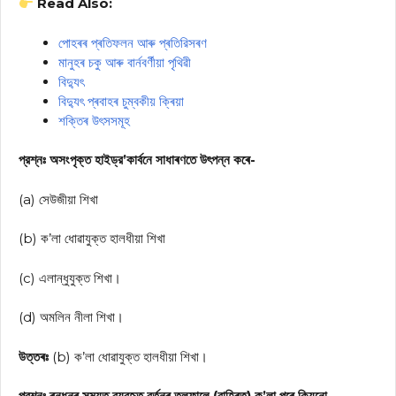
Read Also:
পোহৰৰ প্ৰতিফলন আৰু প্ৰতিরিসৰণ
মানুহৰ চকু আৰু বাৰ্নবৰ্ণীয়া পৃথিৱী
বিদ্যুৎ
বিদ্যুৎ প্ৰবাহৰ চুম্বকীয় ক্ৰিয়া
শক্তিৰ উৎসসমূহ
প্রশ্নঃ অসংপৃক্ত হাইড্র’কার্বনে সাধাৰণতে উৎপন্ন কৰে-
(a) সেউজীয়া শিখা
(b) ক’লা ধোৱাযুক্ত হালধীয়া শিখা
(c) এলান্ধুযুক্ত শিখা।
(d) অমলিন নীলা শিখা।
উত্তৰঃ
(b) ক’লা ধোৱাযুক্ত হালধীয়া শিখা।
প্রশ্নঃ ৰন্ধনৰ সময়ত ব্যৱহৃত বৰ্তনৰ তলফালে (বাহিৰত) ক’লা পৰে কিয়নো-