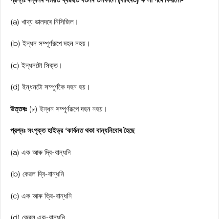
(a) খাদ্য ভালদৰে নিসিজিল।
(b) ইন্ধন সম্পূর্ণরূপে দহন নহয়।
(c) ইন্ধনটো সিক্ত।
(d) ইন্ধনটো সম্পূর্ণকৈ দহন হয়।
উত্তৰঃ
(৮) ইন্ধন সম্পূর্ণরূপে দহন নহয়।
প্রশ্নঃ সংপৃক্ত হাইড্র ‘কার্বনত থকা বান্ধনিবোৰ হৈছে
(a) এক আৰু দ্বি-বান্ধনি
(b) কেৱল দ্বি-বান্ধনি
(c) এক আৰু ত্রি-বান্ধনি
(d) কেৱল এক-বান্ধনি