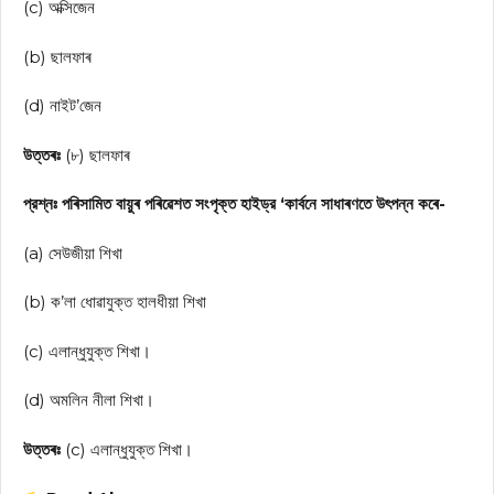
(c) অক্সিজেন
(b) ছালফাৰ
(d) নাইট’জেন
উত্তৰঃ
(৮) ছালফাৰ
প্রশ্নঃ পৰিসামিত বায়ুৰ পৰিৱেশত সংপৃক্ত হাইড্র ‘কার্বনে সাধাৰণতে উৎপন্ন কৰে-
(a) সেউজীয়া শিখা
(b) ক’লা ধোৱাযুক্ত হালধীয়া শিখা
(c) এলান্ধুযুক্ত শিখা।
(d) অমলিন নীলা শিখা।
উত্তৰঃ
(c) এলান্ধুযুক্ত শিখা।