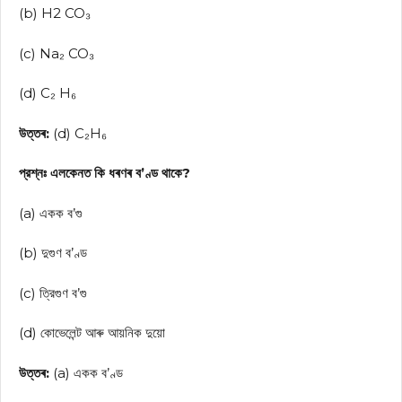
(b) H2 CO₃
(c) Na₂ CO₃
(d) C₂ H₆
উত্তৰ:
(d) C₂H₆
প্রশ্নঃ এলকেনত কি ধৰণৰ ব’ণ্ড থাকে?
(a) একক ব’গু
(b) দুগুণ ব’ণ্ড
(c) ত্রিগুণ ব’গু
(d) কোভেলেন্ট আৰু আয়নিক দুয়ো
উত্তৰ:
(a) একক ব’ণ্ড