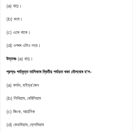
(a) বাঢ়ে।
(b) কমে।
(c) একে থাকে।
(d) ওপৰৰ এটাও নহয়।
উত্তৰঃ
(a) বাঢ়ে।
প্রশ্নঃ পর্যাবৃত্ত তালিকাৰ দ্বিতীয় পর্যায়ত থকা মৌলবোৰ হ’ল-
(a) কার্বন, হাইড্র’জেন
(b) লিথিয়াম, বেৰিলিয়াম
(c) জিংক, আৰ্চেনিক
(d) কেডমিয়াম, ফ্লেমিয়াম