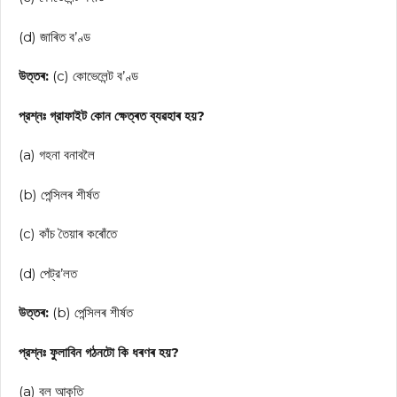
(d) জাৰিত ব’ণ্ড
উত্তৰ:
(c) কোভেলেন্ট ব’ণ্ড
প্রশ্নঃ গ্রাফাইট কোন ক্ষেত্ৰত ব্যৱহাৰ হয়?
(a) গহনা বনাবলৈ
(b) পেন্সিলৰ শীৰ্ষত
(c) কাঁচ তৈয়াৰ কৰোঁতে
(d) পেট্র’লত
উত্তৰ:
(b) পেন্সিলৰ শীৰ্ষত
প্রশ্নঃ ফুলাবিন গঠনটো কি ধৰণৰ হয়?
(a) বল আকৃতি