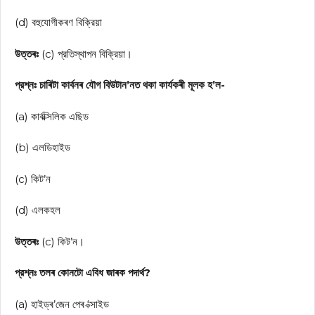
(d) বহুযোগীকৰণ বিক্রিয়া
উত্তৰঃ
(c) প্রতিস্থাপন বিক্রিয়া।
প্রশ্নঃ চাৰিটা কাৰ্বনৰ যৌগ বিউটান’নত থকা কার্যকৰী মূলক হ’ল-
(a) কার্বক্সিলিক এছিড
(b) এলডিহাইড
(c) কিট’ন
(d) এলকহল
উত্তৰঃ
(c) কিট’ন।
প্রশ্নঃ তলৰ কোনটো এবিধ জাৰক পদার্থ?
(a) হাইড্ৰ’জেন পেৰ ‘ক্সাইড