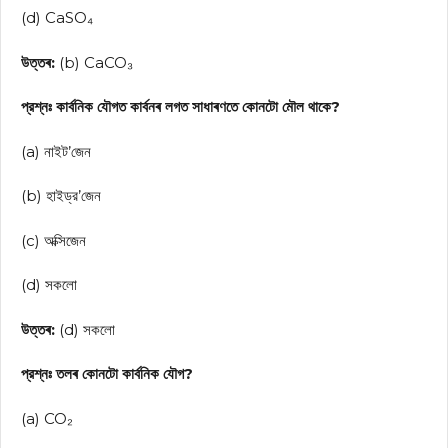
(d) CaSO₄
উত্তৰ:
(b) CaCO₃
প্রশ্নঃ কার্বনিক যৌগত কাৰ্বনৰ লগত সাধাৰণতে কোনটো মৌল থাকে?
(a) নাইট’জেন
(b) হাইড্র’জেন
(c) অক্সিজেন
(d) সকলো
উত্তৰ:
(d) সকলো
প্রশ্নঃ তলৰ কোনটো কার্বনিক যৌগ?
(a) CO₂