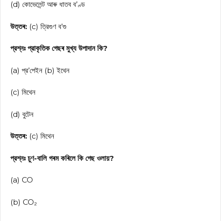
(d) কোভেলেন্ট আৰু ধাতব ব’ণ্ড
উত্তৰ:
(c) ত্রিগুণ ব’গু
প্রশ্নঃ প্রাকৃতিক গেছৰ মুখ্য উপাদান কি?
(a) প্র’পেইন (b) ইথেন
(c) মিথেন
(d) বুটেন
উত্তৰ:
(c) মিথেন
প্রশ্নঃ চুণ-বালি গৰম কৰিলে কি গেছ ওলায়?
(a) CO
(b) CO₂