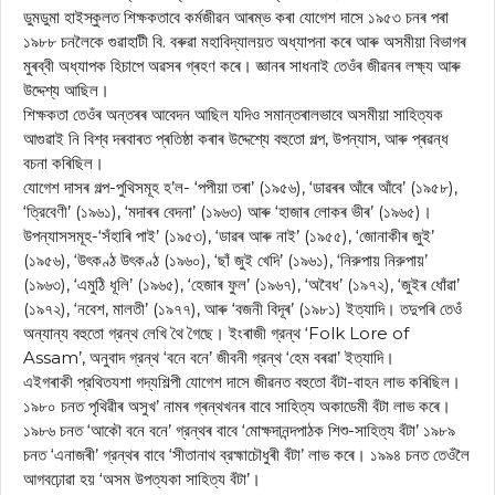
ডুমডুমা হাইস্কুলত শিক্ষকতাবে কর্মজীৱন আৰম্ভ কৰা যোগেশ দাসে ১৯৫৩ চনৰ পৰা
১৯৮৮ চনলৈকে গুৱাহাটী বি. বৰুৱা মহাবিদ্যালয়ত অধ্যাপনা কৰে আৰু অসমীয়া বিভাগৰ
মুৰব্বী অধ্যাপক হিচাপে অৱসৰ গ্ৰহণ কৰে। জ্ঞানৰ সাধনাই তেওঁৰ জীৱনৰ লক্ষ্য আৰু
উদ্দেশ্য আছিল।
শিক্ষকতা তেওঁৰ অন্তৰৰ আবেদন আছিল যদিও সমান্তৰালভাবে অসমীয়া সাহিত্যক
আগুৱাই নি বিশ্ব দৰবাৰত প্ৰতিষ্ঠা কৰাৰ উদ্দেশ্যে বহুতো গল্প, উপন্যাস, আৰু প্ৰৱন্ধ
বচনা কৰিছিল।
যোগেশ দাসৰ গল্প-পুথিসমূহ হ’ল- ‘পপীয়া তৰা’ (১৯৫৬), ‘ডাৱৰৰ আঁৰে আঁবে’ (১৯৫৮),
‘ত্রিবেণী’ (১৯৬১), ‘মদাৰৰ বেদনা’ (১৯৬৩) আৰু ‘হাজাৰ লোকৰ ভীৰ’ (১৯৬৫)।
উপন্যাসসমূহ-‘সঁহাৰি পাই’ (১৯৫৩), ‘ডাৱৰ আৰু নাই’ (১৯৫৫), ‘জোনাকীৰ জুই’
(১৯৫৬), ‘উৎকণ্ঠ উৎকণ্ঠ (১৯৬০), ‘ছাঁ জুই খেদি’ (১৯৬১), ‘নিরুপায় নিরুপায়’
(১৯৬৩), ‘এমুঠি ধূলি’ (১৯৬৫), ‘হেজাৰ ফুল’ (১৯৬৭), ‘অবৈধ’ (১৯৭২), ‘জুইৰ ধোঁৱা’
(১৯৭২), ‘নবেশ, মালতী’ (১৯৭৭), আৰু ‘বজনী বিদূৰ’ (১৯৮১) ইত্যাদি। তদুপৰি তেওঁ
অন্যান্য বহুতো গ্রন্থ লেখি থৈ গৈছে। ইংৰাজী গ্রন্থ ‘Folk Lore of
Assam’, অনুবাদ গ্রন্থ ‘বনে বনে’ জীবনী গ্রন্থ ‘হেম বৰৱা’ ইত্যাদি।
এইগৰাকী প্রথিতযশা গদ্যশিল্পী যোগেশ দাসে জীৱনত বহুতো বঁটা-বাহন লাভ কৰিছিল।
১৯৮০ চনত পৃথিৱীৰ অসুখ’ নামৰ গ্ৰন্থখনৰ বাবে সাহিত্য অকাডেমী বঁটা লাভ কৰে।
১৯৮৬ চনত ‘আকৌ বনে বনে’ গ্রন্থৰ বাবে ‘মোক্ষদানন্দপাঠক শিশু-সাহিত্য বঁটা’ ১৯৮৯
চনত ‘এনাজৰী’ গ্রন্থৰ বাবে ‘সীতানাথ ব্রহ্মাচৌধুৰী বঁটা’ লাভ কৰে। ১৯৯৪ চনত তেওঁলৈ
আগবঢ়োৱা হয় ‘অসম উপত্যকা সাহিত্য বঁটা’।