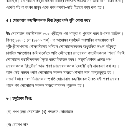
কৰিছিল। সোনোৱাল কছাৰীসকলৰ বিবাহৰ ক্ষেত্ৰত প্রথমে সঁচ আৰু বংশ বিচাৰ কৰে।
একেই সঁচ বা বংশৰ মানুহ একে ঘৰৰ ককাই-ভাই হিচাপে গণ্য কৰা হয়।
৫। সোনোৱাল কছাৰীসকলক কিয় দ্বৈত ধৰ্মৰ বুলি কোৱা হয়?
উঃ
সোনোৱাল কছাৰীসকল ৮৩০ খ্ৰীষ্টাব্দৰ পৰা শাক্ত বা পুৰাতন ধৰ্মৰ উপাসক আছিল।
কিন্তু ১৬৮-১ চন (১৬০০ শক)- ত আহোমৰ স্বৰ্গদেউ গদাপানিৰ ৰাজৰোষত পৰি
শ্রীশ্রীকেশবদের গোস্বামীদেরে শদিয়াৰ সোনোৱালসকলৰ অধ্যুষিত অঞ্চল আঁঠুকঢ়া
চাপৰিত আত্মগোপন কৰি থাকোঁতে অতি কৌশলেৰে সোনোৱাল কছাৰীসকলক ‘শৰণ’ দিয়াই
সোনোৱাল কছাৰীসকলক দ্বৈত ধর্মত বিভাজন কৰে। সত্ৰাধিকাৰৰ ওচৰত শৰণ
লোৱাসকলক ‘হিন্দুৰীয়া’ আৰু শৰণ নোলোৱাসকলক ‘বেহাৰী’ বুলি নামকৰণ কৰা হয়।
আৰু সেই সময়ৰ পৰাই সোনোৱাল সকলৰ মাজত ‘গোসাই নাম’ অন্তর্ভুক্ত হয়।
সত্রাধিকাৰে শৰণ দিয়ালেও সম্প্রতি সোনোৱাল কছাৰীসকল দ্বৈত ধর্মী শৰণ লোৱাৰ
পাছৰ পৰা সোনোৱাল সকলৰ মাজত নামঘৰৰ প্রচলন হয়।
৬। চমুটোকা লিখা:
(ক) গগণ চন্দ্র সোনোৱাল (খ) পৰশুৰাম সোনোৱাল
(গ) যোগেশ দাস