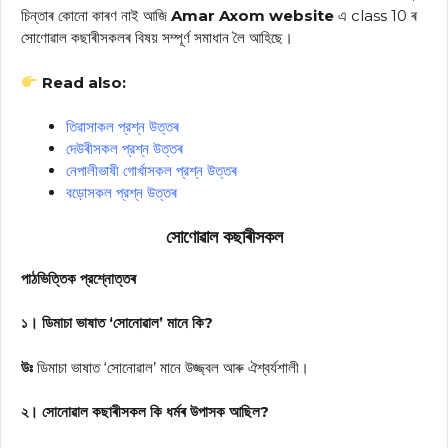
চিন্তাৰ কোনো কাৰণ নাই আজি
Amar Axom website
এ class 10 ৰ
সোণোৱাল কছাৰীসকলৰ বিষয় সম্পূর্ণ সমাধান লৈ আহিছে।
Read also:
তিৱাসাকল প্রশ্ন উত্তৰ
দেউৰীসকল প্রশ্ন উত্তৰ
নেপালীভাষী গোৰ্খাসকল প্রশ্ন উত্তৰ
বড়োসকল প্রশ্ন উত্তৰ
সোণোৱাল কছাৰীসকল
পাঠভিত্তিক প্রশ্নোত্তৰ
১। ডিমাচা ভাষাত ‘সোনোৱাল’ মানে কি?
উঃ
ডিমাচা ভাষাত ‘সোনোৱাল’ মানে উজ্জ্বল আৰু ঐশ্বর্যশালী।
২। সোনোৱাল কছাৰীসকল কি ধৰ্মৰ উপাসক আছিল?