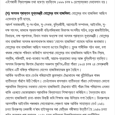
এইগৰাকী স্থিতপ্রজ্ঞ তথা বৰেণ্য ব্যক্তিৰ ১৯৯৯ চনৰ ৯ চেপ্তেম্বৰত দেহাবসান হয়।
(ঘ) অসমৰ প্ৰাক্তন মুখ্যমন্ত্রী যোগেন্দ্র নাথ হাজৰিকা:
যোগেন্দ্র নাথ হাজৰিকা আছিল
একেধাৰে কৃতী ছাত্র,
আদর্শ সমাজবাদী, সু-সংগঠক, সু-লেখক, বুদ্ধিজীবী, আলোচনী সম্পাদক, আইনবিদ, সু-
দক্ষ সাংসদ, ভাৰতৰ প্রথমগৰাকী বহিঃপৰিক্ৰমা বিভাগৰ সংসদীয় সচিব, চতুৰ ৰাজনীতিবিদ,
বিধায়ক, দক্ষ প্রশাসক, বিধান সভাৰ অধ্যক্ষ তথা অসমৰ প্রাক্তন মুখ্যমন্ত্রী। যোগেন্দ্র
নাথ হাজৰিকা অসমৰ জনসাধাৰণৰ মাজত ‘যোগেন হাজৰিকা’ নামেৰে অধিক জনাজাত।
যোগেন্দ্র নাথ হাজৰিকা আছিল সকলো গুণেবে বিভূষিত। সুন্দৰ শাৰীৰিক গঠন থকা, বগা
খদ্দৰৰ পোছাক পৰিধান কৰিবলৈ ভালপোৱা যোগেন্দ্র নাথ হাজৰিকাৰ আছিল বীৰ-স্থিৰ,
গম্ভীৰ, পৰিপাটি, কথা-বতৰাত সংযমী, আচাৰ-ব্যৱহাৰত ভদ্র আৰু বুদ্ধিদীপ্ত ব্যক্তি।
অসমৰ ডিব্ৰুগড় জিলাৰ টেঙাখাত অঞ্চলৰ পুৰণিখণ্ডীয়া গাঁৱত ১৯২৪ চনৰ ২৪ ফেব্ৰুৱাৰী
তাৰিখে এটি দৰিদ্ৰ পৰিয়ালত যোগেন হাজৰিকাদেৱৰ জন্ম হৈছিল।
আর্থিক অনটিনৰ বাবে তেওঁৰ পৰিয়ালটো জন্মস্থান টেঙাখাতৰ পৰা বুঢ়ীদিহিঙৰ পাৰৰ
হাতীবন্ধা গাঁৱলৈ উঠি গৈছিল। তেওঁলোকৰ বাসস্থান হাতীবন্ধা গাঁৱত সেইসময়ত কোনো
প্রাথমিক বিদ্যালয় নথকাত যোগেন হাজৰিকাই টেঙাখাত ঘাঁহি গাঁৱৰ নিজ পৰিয়ালৰ এঘৰত
থাকি ওচৰতে ভেকোৱাজান প্রাথমিক বিদ্যালয়ত শিক্ষাগ্রহণ কৰিছিল। দৈন্যতাৰ বাবে
যোগেন হাজৰিকাই চানা-বাদাম বিক্রী কৰি শিক্ষাৰ খৰচ উলিয়াব লগা হৈছিল। ডিব্ৰুগড়ৰ
আগশাৰীৰ আইনবিদ পৰশুৰাম সোনোৱালৰ প্ৰেৰণা আৰু আর্থিক সাহায্যত তেওঁ ১৯৪১
চনত ডিব্ৰুগড় চৰকাৰী ল’ৰাৰ হাইস্কুলৰ পৰা মেট্রিক পৰীক্ষাত উত্তীর্ণ হৈ ১৯৪৬ চনত
কটন কলেজৰ পৰা স্নাতক, ১৯৪৯ চনত কলিকতা বিশ্ববিদ্যালয়ৰ পৰা অর্থনীতিত