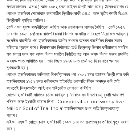
স্নাতকোত্তৰ (এম.এ.) আৰু ১৯৫২ চনত আইনৰ ডিগ্রী লাভ কৰে। উল্লেখযোগ্য যে
যোগেন হাজৰিকা সোনোরাল জনগোষ্ঠীৰ দ্বিতীয়গৰাকী এম.এ. আৰু তৃতীয়গৰাকী বি.এল.
ডিগ্রীধাৰী ব্যক্তি আছিল।
তেওঁ এজন সুদক্ষ ৰাজনীতিকো আছিল আৰু লোকসভাৰ সাংসদ হৈছিল। তেওঁ ১৯৫২
চনৰ পৰা ১৯৬৭ চনলৈকে বহিঃপৰিক্ৰমা বিভাগৰ সংসদীয় সচিবৰূপে নিয়োজিত আছিল।
সংসদীয় ৰাজনীতি পৰা হাজৰিকাদেৱে আশীৰ দশকত অসমৰ ৰাজনীতিৰ বিধান সভাৰ
মজিয়াত প্রবেশ কৰে। বিধানসভাৰ নিৰ্বাচনত তেওঁ ডিব্ৰুগড় জিলাৰ দুলীয়াজান সমষ্টিৰ
পৰা জনতা দলৰ পৰা অসম বিধান সভালৈ নির্বাচিত হয় আৰু অসম বিধান সভাৰ সন্মানীয়
অধ্যক্ষ পদত অধিষ্ঠিত হয়। তাৰ পিছত ১৯৭৯ চনত তেওঁ ৯১ দিনৰ বাবে অসমৰ
মুখ্যমন্ত্রী হয়।
যোগেন হাজৰিকাদেরে কলিকতা বিশ্বদ্যিালয়ৰ পৰা ১৯৫২ চনত আইনৰ ডিগ্রী লাভ কৰি
হাজৰিকাদেৱে ১৯৫২ চনত কলিকতাৰ হাইকর্টত ওকালতি জীৱন আৰম্ভ কৰি সেই
বছৰতেই ডিব্ৰুগড়লৈ আহি বাৰ লাইৱেৰীত যোগদান কৰিছিল।
যোগেন হাজৰিকাই সাহিত্য চর্চাও কৰিছিল। ‘ভাৰতৰ স্বাধীনতাৰ চমু বুৰঞ্জী আৰু গণ
পৰিষদ’ আৰু ইংৰাজী ভাষাত লিখা- ‘Consideration on twenty five
Million Soul of Trial India’ হাজৰিকাদেৱৰ দুখন অতি উল্লেখযোগ্য
গ্রন্থ।
এইজন বহুগুণী যোগেন্দ্রনাথ হাজৰিকাই ১৯৯৭ চনৰ ৩০ চেপ্তেম্বৰ তাৰিখে মৃত্যু ববৰণ
কৰে।