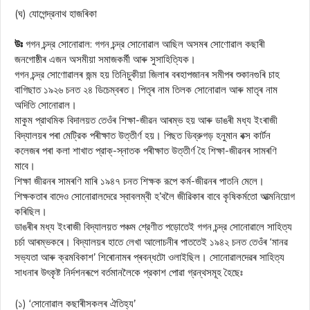
(ঘ) যোগেন্দ্রনাথ হাজৰিকা
উঃ
গগন চন্দ্র সোনোৱাল: গগন চন্দ্র সোনোৱাল আছিল অসমৰ সোণোৱাল কছাৰী
জনগোষ্ঠীৰ এজন অসমীয়া সমাজকর্মী আৰু সুসাহিত্যিক।
গগন চন্দ্র সোণোৱালৰ জন্ম হয় তিনিচুকীয়া জিলাৰ বৰহাপজানৰ সমীপৰ শুকানগুৰি চাহ
বাগিছাত ১৯২৬ চনত ২৪ ডিচেম্বৰত। পিতৃৰ নাম তিলক সোনোৱাল আৰু মাতৃৰ নাম
অদিতি সোনোৱাল।
মাকুম প্রাথমিক বিদালয়ত তেওঁৰ শিক্ষা-জীৱন আৰম্ভ হয় আৰু ডাঙৰী মধ্য ইংৰাজী
বিদ্যালয়ৰ পৰা মেট্রিক পৰীক্ষাত উত্তীর্ণ হয়। পিছত ডিব্রুগড় হনুমান বক্স কার্টন
কলেজৰ পৰা কলা শাখাত প্রাক্-স্নাতক পৰীক্ষাত উত্তীর্ণ হৈ শিক্ষা-জীৱনৰ সামৰণি
মাবে।
শিক্ষা জীৱনৰ সামৰণি মাৰি ১৯৪৭ চনত শিক্ষক রূপে কর্ম-জীৱনৰ পাতনি মেলে।
শিক্ষকতাৰ বাদেও সোনোৱালদেরে স্বাবলম্বী হ’বলৈ জীৱিকাৰ বাবে কৃষিকর্মতো আত্মনিয়োগ
কৰিছিল।
ডাঙৰীৰ মধ্য ইংৰাজী বিদ্যালয়ত পঞ্চম শ্রেণীত পড়োতেই গগন চন্দ্র সোনোৱালে সাহিত্য
চর্চা আৰম্ভকৰে। বিদ্যালয়ৰ হাতে লেখা আলোচনীৰ পাততেই ১৯৪২ চনত তেওঁৰ ‘মানৱ
সভ্যতা আৰু ক্রমবিকাশ’ শিৰোনামৰ প্ৰবন্ধটো ওলাইছিল। সোনোৱালদেৱৰ সাহিত্য
সাধনাৰ উৎকৃষ্ট নির্দশনৰূপে বর্তমানলৈকে প্রকাশ পোৱা গ্রন্থসমূহ হৈছেঃ
(১) ‘সোনোৱাল কছাৰীসকলৰ ঐতিহ্য’