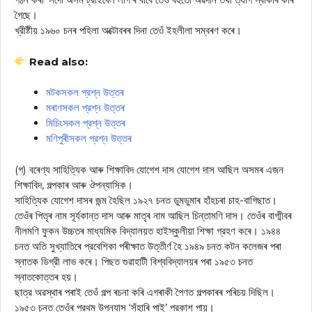
গৈছে।
খ্রীষ্টীয় ১৯৬০ চনৰ পহিলা অক্টোবৰৰ দিনা তেওঁ ইহলীলা সম্বৰণ কৰে।
Read also:
মটকসকল প্রশ্ন উত্তৰ
মৰাণসকল প্রশ্ন উত্তৰ
মিচিংসকল প্রশ্ন উত্তৰ
মণিপুৰীসকল প্রশ্ন উত্তৰ
(গ) বৰেণ্য সাহিত্যিক আৰু শিক্ষাবিদ যোগেশ দাস যোগেশ দাস আছিল অসমৰ এজন
শিক্ষাবিদ, গল্পকাৰ আৰু ঔপন্যাসিক।
সাহিত্যিক যোগেশ দাসৰ জন্ম হৈছিল ১৯২৭ চনত ডুমডুমাৰ হাঁহচৰা চাহ-বাগিছাত।
তেওঁৰ পিতৃৰ নাম সূর্যকান্ত দাস আৰু মাতৃৰ নাম আছিল চিন্তামণি দাস। তেওঁৰ বাগ্মীবৰ
নীলমণি ফুকন উচ্চতৰ মাধ্যমিক বিদ্যালয়ত হাইস্কুলীয়া শিক্ষা গ্রহণ কৰে। ১৯৪৪
চনত অতি সুখ্যাতিৰে প্রবেশিকা পৰীক্ষাত উত্তীর্ণ হৈ ১৯৪৯ চনত কটন কলেজৰ পৰা
স্নাতক ডিগ্রী লাভ কৰে। পিছত গুৱাহাটী বিশ্ববিদ্যালয়ৰ পৰা ১৯৫৩ চনত
স্নাতকোত্তৰ হয়।
ছাত্র অৱস্থাৰ পৰাই তেওঁ গল্প ৰচনা কৰি এগৰাকী পৈণত গল্পকাৰৰ পৰিচয় দিছিল।
১৯৫৩ চনত তেওঁৰ প্রথম উপন্যাস ‘সঁহাৰি পাই’ প্রকাশ পায়।