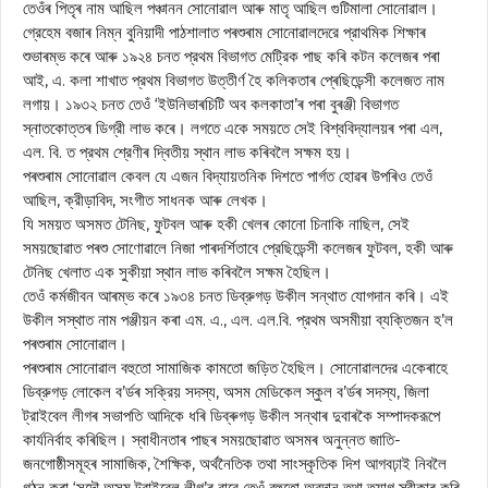
তেওঁৰ পিতৃৰ নাম আছিল পঞ্চানন সোনোৱাল আৰু মাতৃ আছিল গুটিমালা সোনোৱাল।
গ্রেহেম বজাৰ নিম্ন বুনিয়াদী পাঠশালাত পৰশুৰাম সোনোৱালদেরে প্রাথমিক শিক্ষাৰ
শুভাৰম্ভ কৰে আৰু ১৯২৪ চনত প্রথম বিভাগত মেট্রিক পাছ কৰি কটন কলেজৰ পৰা
আই, এ. কলা শাখাত প্রথম বিভাগত উত্তীর্ণ হৈ কলিকতাৰ প্ৰেছিডেন্সী কলেজত নাম
লগায়। ১৯৩২ চনত তেওঁ ‘ইউনিভাৰচিটি অব কলকাতা’ৰ পৰা বুৰঞ্জী বিভাগত
স্নাতকোত্তৰ ডিগ্রী লাভ কৰে। লগতে একে সময়তে সেই বিশ্ববিদ্যালয়ৰ পৰা এল,
এল. বি. ত প্রথম শ্রেণীৰ দ্বিতীয় স্থান লাভ কৰিবলৈ সক্ষম হয়।
পৰশুৰাম সোনোৱাল কেবল যে এজন বিদ্যায়তনিক দিশতে পার্গত হোৱৰ উপৰিও তেওঁ
আছিল, ক্রীড়াবিদ, সংগীত সাধনক আৰু লেখক।
যি সময়ত অসমত টেনিছ, ফুটবল আৰু হকী খেলৰ কোনো চিনাকি নাছিল, সেই
সময়ছোৱাত পৰশু সোণোৱালে নিজা পাৰদৰ্শিতাবে প্রেছিডেন্সী কলেজৰ ফুটবল, হকী আৰু
টেনিছ খেলাত এক সুকীয়া স্থান লাভ কৰিবলৈ সক্ষম হৈছিল।
তেওঁ কর্মজীবন আৰম্ভ কৰে ১৯৩৪ চনত ডিব্রুগড় উকীল সন্থাত যোগদান কৰি। এই
উকীল সস্থাত নাম পঞ্জীয়ন কৰা এম. এ., এল. এল.বি. প্রথম অসমীয়া ব্যক্তিজন হ’ল
পৰশুৰাম সোনোৱাল।
পৰশুৰাম সোনোৱাল বহুতো সামাজিক কামতো জড়িত হৈছিল। সোনোৱালদের একেৰাহে
ডিব্রুগড় লোকেল ব’ৰ্ডৰ সক্রিয় সদস্য, অসম মেডিকেল স্কুল ব’র্ডৰ সদস্য, জিলা
ট্রাইবেল লীগৰ সভাপতি আদিকে ধৰি ডিব্ৰুগড় উকীল সন্থাৰ দুবাৰকৈ সম্পাদকরূপে
কার্যনির্বাহ কৰিছিল। স্বাধীনতাৰ পাছৰ সময়ছোৱাত অসমৰ অনুন্নত জাতি-
জনগোষ্ঠীসমূহৰ সামাজিক, শৈক্ষিক, অর্থনৈতিক তথা সাংস্কৃতিক দিশ আগবঢ়াই নিবলৈ
গঠন কৰা ‘সদৌ অসম ট্রাইবেল লীগ’ৰ বাবে তেওঁ বহুতো অৱদান তথা ত্যাগ স্বীকাৰ কৰি