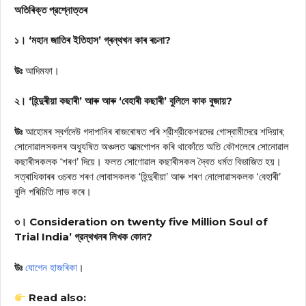
অতিৰিক্ত প্রশ্নোত্তৰ
১। ‘মহান জাতিৰ ইতিহাস’ গ্ৰন্থখন কাৰ ৰচনা?
উঃ
আদিমফা।
২। ‘হিন্দুৰীয়া কছাৰী’ আৰু আৰু ‘বেহাৰী কছাৰী’ বুলিলে কাক বুজায়?
উঃ
আহোমৰ স্বৰ্গদেউ গদাপানিৰ ৰাজৰোষত পৰি শ্রীশ্রীকেশরদের গোস্বামীদেরে শদিয়াৰ;
সোনোৱালসকলৰ অধ্যুষিত অঞ্চলত আত্মগোপন কৰি থাকোঁতে অতি কৌশলেৰে সোনোৱাল
কছাৰীসকলক ‘শৰণ’ দিয়ে। ফলত সোণোৱাল কছাৰীসকল দ্বৈত ধৰ্মত বিভাজিত হয়।
সত্ৰাধিকাৰৰ ওচৰত শৰণ লোবাসকলক ‘হিন্দুৰীয়া’ আৰু শৰণ নোলোৱাসকলক ‘বেহাৰী’
বুলি পৰিচিতি লাভ কৰে।
৩। Consideration on twenty five Million Soul of
Trial India’ গ্রন্থখনৰ লিখক কোন?
উঃ
যোগেন হাজৰিকা
।
Read also: