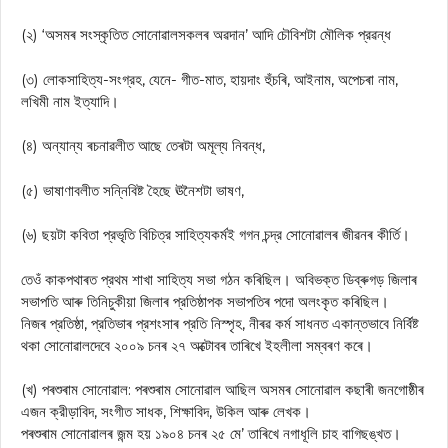
(২) ‘অসমৰ সংস্কৃতিত সোনোৱালসকলৰ অৱদান’ আদি চৌবিশটা মৌলিক প্রৱন্ধ
(৩) লোকসাহিত্য-সংগ্রহ, যেনে- গীত-মাত, হায়দাং হুঁচৰি, আইনাম, অপেচৰা নাম,
লখিমী নাম ইত্যাদি।
(৪) অন্যান্য ৰচনাৱলীত আছে তেৰটা অমূল্য নিবন্ধ,
(৫) ভাষাণাবলীত সন্নিবিষ্ট হৈছে ঊনৈশটা ভাষণ,
(৬) ছয়টা কবিতা প্রভৃতি বিচিত্র সাহিত্যকর্মই গগন চন্দ্র সোনোৱালৰ জীৱনৰ কীর্তি।
তেওঁ কাকপথাৰত প্রথম শাখা সাহিত্য সভা গঠন কৰিছিল। অবিভক্ত ডিব্ৰুগড় জিলাৰ
সভাপতি আৰু তিনিচুকীয়া জিলাৰ প্রতিষ্ঠাপক সভাপতিৰ পদো অলংকৃত কৰিছিল।
নিজৰ প্রতিষ্ঠা, প্রতিভাৰ প্রশংসাৰ প্রতি নিস্পৃহ, নীৰৱ কৰ্ম সাধনত একান্তভাবে নির্বিষ্ট
থকা সোনোৱালদেবে ২০০৯ চনৰ ২৭ অক্টোবৰ তাৰিখে ইহলীলা সম্বৰণ কৰে।
(খ) পৰশুৰাম সোনোৱাল: পৰশুৰাম সোনোৱাল আছিল অসমৰ সোনোৱাল কছাৰী জনগোষ্ঠীৰ
এজন ক্রীড়াবিদ, সংগীত সাধক, শিক্ষাবিদ, উকিল আৰু লেখক।
পৰশুৰাম সোনোৱালৰ জন্ম হয় ১৯০৪ চনৰ ২৫ মে’ তাৰিখে নগাধূলি চাহ বাগিছঙ্খত।