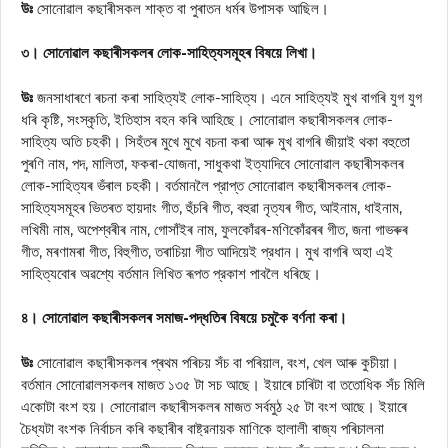
উঃ
সোনোৱাল কছাৰীসকল শাক্ত বা পুৰাতন ধৰ্মৰ উপাসক আছিল।
৩। সোনোৱাল কছাৰীসকলৰ লোক-সাহিত্যসমূহৰ বিষয়ে লিখা।
উঃ
জনসাধাৰণে ৰচনা কৰা সাহিত্যই লোক-সাহিত্য। এনে সাহিত্যই মুখ বাগৰি যুগ যুগ
ধৰি কৃষ্টি, সংস্কৃতি, ইতিহাস বহন কৰি আহিছে। সোনোৱাল কছাৰীসকলৰ লোক-
সাহিত্য অতি চহকী। সিহঁতৰ মুখে মুখে বচনা কৰা আৰু মুখ বাগৰি জীয়াই থকা বহুতো
পুৰণি নাম, পদ, মালিতা, ফকৰা-যোজনা, সাধুকথা ইত্যাদিবে সোনোৱাল কছাৰীসকলৰ
লোক-সাহিত্যৰ ভঁৰাল চহকী। বর্তমানলৈ প্রাপ্ত সোনোৱাল কছাৰীসকলৰ লোক-
সাহিত্যসমূহৰ ভিতৰত হায়দাং গীত, হুঁচৰি গীত, বহুৱা নৃত্যৰ গীত, আইনাম, ধাইনাম,
লখিমী নাম, অপেশ্বৰীৰ নাম, গোসাঁইৰ নাম, ফুলকোঁৱৰ-মণিকোঁৱৰৰ গীত, জনা গাভৰুৰ
গীত, মৰণামৰা গীত, বিহুগীত, তৰাচিয়া গীত আদিয়েই প্রধান। মুখ বাগৰি অহা এই
সাহিত্যবোৰ অৱশ্যে বর্তমান লিখিত ৰূপত প্রকাশ পাবলৈ ধৰিছে।
৪। সোনোৱাল কছাৰীসকলৰ সমাজ-পদ্ধতিৰ বিষয়ে চমুকৈ বৰ্ণনা কৰা।
উঃ
সোনোৱাল কছাৰীসকলৰ প্ৰথম পৰিচয় সঁচ বা পৰিয়াল, বংশ, খেল আৰু কুচীয়া।
বর্তমান সোনোৱালসকলৰ মাজত ১৩৫ টা সচ আছে। ইয়াৰে চাৰিটা বা ততোধিক সঁচ মিলি
একোটা বংশ হয়। সোনোৱাল কছাৰীসকলৰ মাজত সর্বমুঠ ২৫ টা বংশ আছে। ইয়াৰে
চৈধ্যটা বংশক নির্বাচন কৰি কছাৰীৰ বাষ্ট্রনায়ক মাণিকে হালালী ৰাজ্য পৰিচালনা