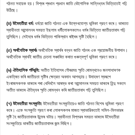
গঠনত সহায়ক হয়। বিশ্বৰ প্ৰধান প্রধান জাতি ভৌগোলিক সান্নিধ্যৰ ভিত্তিতেই গঢ়ি
উঠিছে।
(৪) উমৈহতীয়া ধর্ম:
ধর্ময়ো জাতি গঠনত এক উল্লেখযোগ্য ভূমিকা গ্রহণ কৰে। ভাৰতত
স্বাধীনতা আন্দোলনৰ সময়ত ইছলাম ধর্মীলোকসকলেও ধৰ্মৰ ভিত্তিত জাতীয়তাবাদ গঢ়ি
তুলিছিল। সেইদৰে ধৰ্মৰ ভিত্তিত পাকিস্থান ৰাষ্ট্ৰৰ সৃষ্টি হৈছিল।
(৫) অর্থনৈতিক স্বার্থঃ
অর্থনৈতিক স্বাৰ্থৰ বন্ধন জাতি গঠনৰ এক প্রয়োজনীয় উপাদান।
অর্থনৈতিক স্বার্থই জাতীয় চেতনা সঞ্চাৰিত কৰাত গুৰুত্বপূর্ণ ভূমিকা গ্রহণ কৰে।
(৬) ঐতিহাসিক পর্টভূমি:
অতীত ইতিহাসৰ গৌৰৱময় স্মৃতি ৰোমন্থনেও জনসাধাৰণক
একত্ৰিত কৰি জাতীয়তা সৃষ্টিৰ ক্ষেত্রত অবদান আগবঢ়ায়। উদাহৰণ স্বৰূপে
ইংৰাজসকলক ভাৰতৰ পৰা খেদিবলৈ আৰম্ভ কৰা আন্দোলনৰ সময়ত ভাৰতৰ হিন্দু সকলে
অতীত ভাৰতৰ ঐতিহ্যৰ স্মৃতি ৰোমন্থন কৰি জাতীয়তাবাদ গঢ়ি তুলিছিল।
(৭) উমৈহতীয়া সংস্কৃতি:
উমৈহতীয়া সংস্কৃতিয়েও জাতি গঠনত বিশেষ ভূমিকা গ্রহণ
কৰে। একে সংস্কৃতি গ্রহণ কৰা লোকসকলৰ মাজত স্বাভাৱিকতেই সমিল-মিলভাৱৰ
সৃষ্টি হৈ জাতীয়তাবাদৰ উন্মেষ ঘটায়। স্বাধীনতা বিপ্লৱৰ সময়ত ভাৰতৰ উমৈহতীয়া
সংস্কৃতিয়ে ভাৰতীয় জাতীয়তাবাদৰ জন্ম দিছিল।