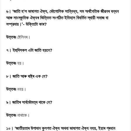
৬। ‘জাতি হ’ল ভাষাগত ঐক্য, ভৌগোলিক সান্নিধ্য, সম অর্থনৈতিক জীৱনৰ বন্ধন
আৰু সাংস্কৃতিক ঐক্যৰ ভিত্তিত সংগঠিত ইতিহাস বিবর্তিত স্থায়ী সমাজ বা
সম্প্রদায়।’- উক্তিটো কাৰ?
উত্তৰঃ
ষ্টেলিনৰ।
৭। ইহুদিসকল এটা জাতি হয়নে?
উত্তৰঃ
হয়।
৮। জাতি আৰু ৰাষ্ট্ৰ এক নে?
উত্তৰঃ
নহয়।
৯। জাতিৰ সাৰ্বভৌমত্ব থাকে নে?
উত্তৰঃ
নাথাকে।
১০। ‘জাতীয়তাৰ উপাদান কুলগত ঐক্য অথবা ভাষাগত ঐক্য নহয়, ইয়াৰ প্ৰধান