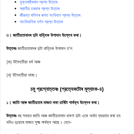
যুক্তৰাষ্ট্ৰবাদ প্রশ্ন উত্তৰ
স্থানীয় চৰকাৰ প্রশ্ন উত্তৰ
জীৱন্ত দলিলৰ ৰূপত সংবিধান প্রশ্ন উত্তৰ
সাংবিধানিক দর্শন প্রশ্ন উত্তৰ
৩। জাতীয়তাবাদৰ দুটা বাহ্যিক উপাদান উল্লেখ কৰা।
উত্তৰঃ
জাতীয়তাবাদৰ দুটা বাহ্যিক উপাদান হ’ল:
(ক) উমৈহতীয়া ধৰ্ম আৰু
(খ) উমৈহতীয়া ভাষা।
চমু প্রশ্নোত্তৰঃ (প্রত্যেকটোৰ মূল্যাংক-৪)
১। জাতি আৰু জাতীয়তাৰ মাজত থকা চাৰিটা পার্থক্য উল্লেখ কৰা।
উত্তৰঃ
বহু সময়ত জাতি আৰু জাতীয়তাবাদ ধাৰণা দুটা একে অৰ্থত ব্যৱহাৰ কৰা হয
যদিও দুয়োৰে মাজত সুক্ষ্ম পার্থক্য আছে। যেনে-