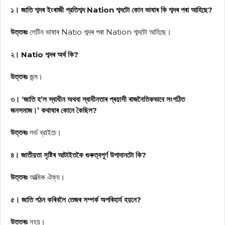
১। জাতি শব্দৰ ইংৰাজী প্রতিশব্দ Nation শব্দটো কোন ভাষাৰ কি শব্দৰ পৰা আহিছে?
উত্তৰঃ
লেটিন ভাষাৰ Natio শব্দৰ পৰা Nation শব্দটো আহিছে।
২। Natio শব্দৰ অৰ্থ কি?
উত্তৰঃ
জন্ম।
৩। ‘জাতি হ’ল স্বাধীন অথবা স্বাধীনতাৰ প্ৰয়াসী ৰাজনৈতিকভাবে সংগঠিত
জনসমাজ।’ কথাষাৰ কোনে কৈছিল?
উত্তৰঃ
লর্ড ব্রাইচে।
৪। জাতীয়তা সৃষ্টিৰ আটাইতকৈ গুৰুত্বপূর্ণ উপাদানটো কি?
উত্তৰঃ
আত্মিক ঐক্য।
৫। জাতি গঠন কৰিবলৈ তেজৰ সম্পৰ্ক অপৰিহাৰ্য হয়নে?
উত্তৰঃ
নহয়।