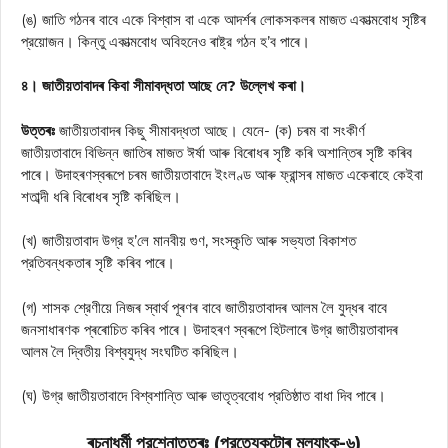
(ঙ) জাতি গঠনৰ বাবে একে বিশ্বাস বা একে আদৰ্শৰ লোকসকলৰ মাজত একাত্মবোধ সৃষ্টিৰ
প্রয়োজন। কিন্তু একাত্মবোধ অবিহনেও ৰাষ্ট্র গঠন হ’ব পাৰে।
৪। জাতীয়তাবাদৰ কিবা সীমাবদ্ধতা আছে নে? উল্লেখ কৰা।
উত্তৰঃ
জাতীয়তাবাদৰ কিছু সীমাবদ্ধতা আছে। যেনে- (ক) চৰম বা সংকীর্ণ
জাতীয়তাবাদে বিভিন্ন জাতিৰ মাজত ঈর্ষা আৰু বিৰোধৰ সৃষ্টি কৰি অশান্তিৰ সৃষ্টি কৰিব
পাৰে। উদাহৰণস্বৰূপে চৰম জাতীয়তাবাদে ইংলণ্ড আৰু ফ্রান্সৰ মাজত একেৰাহে কেইবা
শতাব্দী ধৰি বিৰোধৰ সৃষ্টি কৰিছিল।
(খ) জাতীয়তাবাদ উগ্র হ’লে মানবীয় গুণ, সংস্কৃতি আৰু সভ্যতা বিকাশত
প্রতিবন্ধকতাৰ সৃষ্টি কৰিব পাৰে।
(গ) শাসক শ্রেণীয়ে নিজৰ স্বাৰ্থ পূৰণৰ বাবে জাতীয়তাবাদৰ আলম লৈ যুদ্ধৰ বাবে
জনসাধাৰণক প্ৰৰোচিত কৰিব পাৰে। উদাহৰণ স্বৰূপে হিটলাৰে উগ্র জাতীয়তাবাদৰ
আলম লৈ দ্বিতীয় বিশ্বযুদ্ধ সংঘটিত কৰিছিল।
(ঘ) উগ্র জাতীয়তাবাদে বিশ্বশান্তি আৰু ভাতৃত্ববোধ প্রতিষ্ঠাত বাধা দিব পাৰে।
ৰচনাধৰ্মী প্রশ্নোত্তৰঃ (প্রত্যেকটোৰ মূল্যাংক-৬)