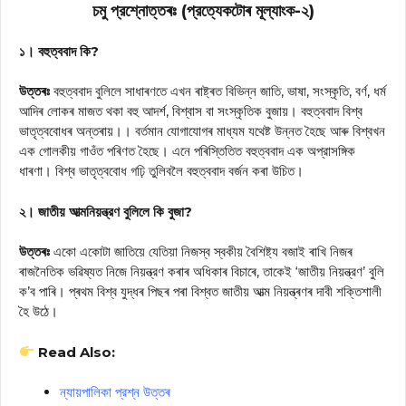
চমু প্রশ্নোত্তৰঃ (প্রত্যেকটোৰ মূল্যাংক-২)
১। বহুত্ববাদ কি?
উত্তৰঃ
বহুত্ববাদ বুলিলে সাধাৰণতে এখন ৰাষ্ট্ৰত বিভিন্ন জাতি, ভাষা, সংস্কৃতি, বর্ণ, ধৰ্ম
আদিৰ লোকৰ মাজত থকা বহু আদর্শ, বিশ্বাস বা সংস্কৃতিক বুজায়। বহুত্ববাদ বিশ্ব
ভাতৃত্ববোধৰ অন্তৰায়।। বর্তমান যোগাযোগৰ মাধ্যম যথেষ্ট উন্নত হৈছে আৰু বিশ্বখন
এক গোলকীয় গাওঁত পৰিণত হৈছে। এনে পৰিস্তিতিত বহুত্ববাদ এক অপ্রাসঙ্গিক
ধাৰণা। বিশ্ব ভাতৃত্ববোধ গঢ়ি তুলিবলৈ বহুত্ববাদ বর্জন কৰা উচিত।
২। জাতীয় আত্মনিয়ন্ত্রণ বুলিলে কি বুজা?
উত্তৰঃ
একো একোটা জাতিয়ে যেতিয়া নিজস্ব স্বকীয় বৈশিষ্ট্য বজাই ৰাখি নিজৰ
ৰাজনৈতিক ভৱিষ্যত নিজে নিয়ন্ত্রণ কৰাৰ অধিকাৰ বিচাৰে, তাকেই ‘জাতীয় নিয়ন্ত্রণ’ বুলি
ক’ব পাৰি। প্ৰথম বিশ্ব যুদ্ধৰ পিছৰ পৰা বিশ্বত জাতীয় আত্ম নিয়ন্ত্ৰণৰ দাবী শক্তিশালী
হৈ উঠে।
Read Also:
ন্যায়পালিকা প্রশ্ন উত্তৰ