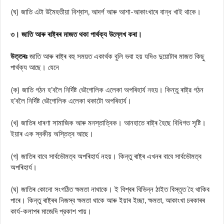
(ঘ) জাতি এটা উমৈহতীয়া বিশ্বাস, আদর্শ আৰু আশা-আকাংখাৰে বান্ধ খাই থাকে।
৩। জাতি আৰু ৰাষ্ট্ৰৰ মাজত থকা পার্থক্য উল্লেখ কৰা।
উত্তৰঃ
জাতি আৰু ৰাষ্ট্ৰ বহু সময়ত একার্থক বুলি ভবা হয় যদিও দুয়োটাৰ মাজত কিছু
পার্থক্য আছে। যেনে
(ক) জাতি গঠন হ’বলৈ নির্দিষ্ট ভৌগোলিক এলেকা অপৰিহাৰ্য নহয়। কিন্তু ৰাষ্ট্র গঠন
হ’বলৈ নির্দিষ্ট ভৌগোলিক এলেকা থকাটো অপৰিহাৰ্য।
(খ) জাতিৰ ধাৰণা সামাজিক আৰু মনস্তাত্বিক। আনহাতে ৰাষ্ট্ৰ হৈছে বিধিগত সৃষ্টি।
ইয়াৰ এক স্বকীয় অস্তিত্ব আছে।
(গ) জাতিৰ বাবে সার্বভৌমত্ব অপৰিহাৰ্য নহয়। কিন্তু ৰাষ্ট্ৰ এখনৰ বাবে সার্বভৌমত্ব
অপৰিহাৰ্য।
(ঘ) জাতিৰ কোনো সংগঠিত ক্ষমতা নাথাকে। ই বিশ্বৰ বিভিন্ন ঠাইত বিস্তৃত হৈ থাকিব
পাৰে। কিন্তু ৰাষ্ট্ৰৰ নিজস্ব ক্ষমতা থাকে আৰু ইয়াৰ ইচ্ছা, ক্ষমতা, আকাংখা চৰকাৰৰ
কাৰ্য-কলাপৰ মাজেদি প্রকাশ পায়।