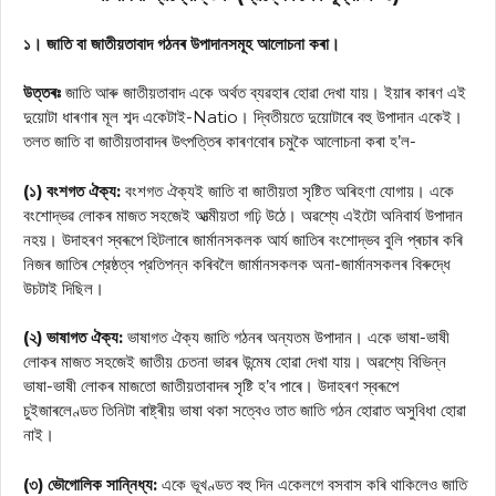
১। জাতি বা জাতীয়তাবাদ গঠনৰ উপাদানসমূহ আলোচনা কৰা।
উত্তৰঃ
জাতি আৰু জাতীয়তাবাদ একে অৰ্থত ব্যৱহাৰ হোৱা দেখা যায়। ইয়াৰ কাৰণ এই
দুয়োটা ধাৰণাৰ মূল শব্দ একেটাই-Natio। দ্বিতীয়তে দুয়োটাৰে বহু উপাদান একেই।
তলত জাতি বা জাতীয়তাবাদৰ উৎপত্তিৰ কাৰণবোৰ চমুকৈ আলোচনা কৰা হ’ল-
(১) বংশগত ঐক্য:
বংশগত ঐক্যই জাতি বা জাতীয়তা সৃষ্টিত অৰিহণা যোগায়। একে
বংশোদ্ভৱ লোকৰ মাজত সহজেই আত্মীয়তা গঢ়ি উঠে। অৱশ্যে এইটো অনিবার্য উপাদান
নহয়। উদাহৰণ স্বৰূপে হিটলাৰে জাৰ্মানসকলক আর্য জাতিৰ বংশোদ্ভব বুলি প্ৰচাৰ কৰি
নিজৰ জাতিৰ শ্রেষ্ঠত্ব প্রতিপন্ন কৰিবলৈ জার্মানসকলক অনা-জার্মানসকলৰ বিৰুদ্ধে
উচটাই দিছিল।
(২) ভাষাগত ঐক্য:
ভাষাগত ঐক্য জাতি গঠনৰ অন্যতম উপাদান। একে ভাষা-ভাষী
লোকৰ মাজত সহজেই জাতীয় চেতনা ভাৱৰ উন্মেষ হোৱা দেখা যায়। অৱশ্যে বিভিন্ন
ভাষা-ভাষী লোকৰ মাজতো জাতীয়তাবাদৰ সৃষ্টি হ’ব পাৰে। উদাহৰণ স্বৰূপে
চুইজাৰলেণ্ডত তিনিটা ৰাষ্ট্ৰীয় ভাষা থকা সত্বেও তাত জাতি গঠন হোৱাত অসুবিধা হোৱা
নাই।
(৩) ভৌগোলিক সান্নিধ্য:
একে ভূখণ্ডত বহু দিন একেলগে বসবাস কৰি থাকিলেও জাতি