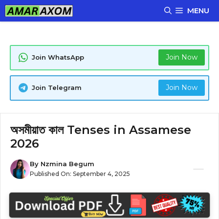
Skip
MENU
to
content
Join Now
Join WhatsApp
Join Now
Join Telegram
অসমীয়াত কাল Tenses in Assamese
2026
By
Nzmina Begum
Published On:
September 4, 2025