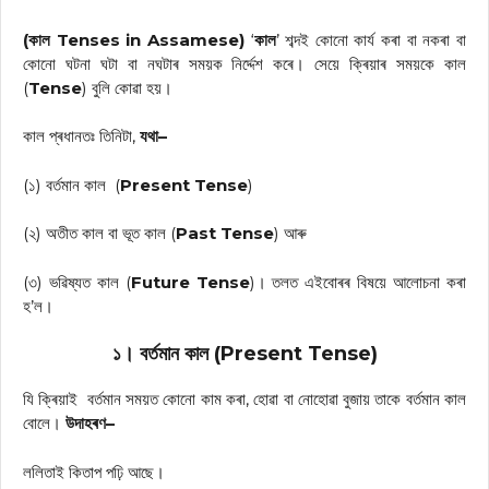
(কাল Tenses in Assamese)
‘
কাল
’ শব্দই কোনো কাৰ্য কৰা বা নকৰা বা
কোনো ঘটনা ঘটা বা নঘটাৰ সময়ক নিৰ্দ্দেশ কৰে। সেয়ে ক্ৰিয়াৰ সময়কে কাল
(
Tense
) বুলি কোৱা হয়।
কাল প্ৰধানতঃ তিনিটা,
যথা–
(১) বৰ্তমান কাল (
Present Tense
)
(২) অতীত কাল বা ভূত কাল (
Past Tense
) আৰু
(৩) ভৱিষ্যত কাল (
Future Tense
)। তলত এইবোৰৰ বিষয়ে আলোচনা কৰা
হ’ল।
১। বৰ্তমান কাল (Present Tense)
যি ক্ৰিয়াই বৰ্তমান সময়ত কোনো কাম কৰা, হোৱা বা নোহোৱা বুজায় তাকে বৰ্তমান কাল
বোলে।
উদাহৰণ–
ললিতাই কিতাপ পঢ়ি আছে।