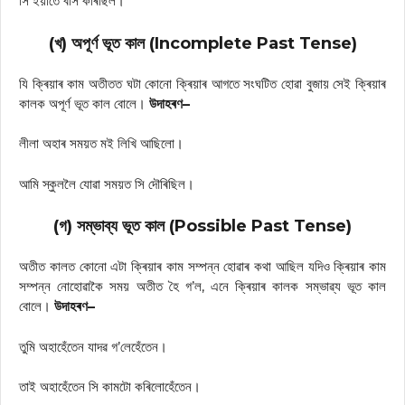
সি ইয়াতে বাস কৰিছিল।
(খ) অপূৰ্ণ ভূত কাল (Incomplete Past Tense)
যি ক্ৰিয়াৰ কাম অতীতত ঘটা কোনো ক্ৰিয়াৰ আগতে সংঘটিত হোৱা বুজায় সেই ক্ৰিয়াৰ
কালক অপূৰ্ণ ভূত কাল বোলে।
উদাহৰণ–
লীলা অহাৰ সময়ত মই লিখি আছিলো।
আমি স্কুললৈ যোৱা সময়ত সি দৌৰিছিল।
(গ) সম্ভাব্য ভূত কাল (Possible Past Tense)
অতীত কালত কোনো এটা ক্ৰিয়াৰ কাম সম্পন্ন হোৱাৰ কথা আছিল যদিও ক্ৰিয়াৰ কাম
সম্পন্ন নোহোৱাকৈ সময় অতীত হৈ গ’ল, এনে ক্ৰিয়াৰ কালক সম্ভাৱ্য ভূত কাল
বোলে।
উদাহৰণ–
তুমি অহাহেঁতেন যাদৱ গ’লেহেঁতেন।
তাই অহাহেঁতেন সি কামটো কৰিলোহেঁতেন।