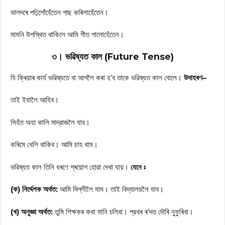
ভালদৰে পঢ়িলোঁহেঁতেন পাছ কৰিলাহেঁতেন।
মামনি উপস্থিত থাকিলে আমি গীত গালোহেঁতেন।
৩। ভৱিষ্যত কাল (Future Tense)
যি ক্ৰিয়াৰ কাৰ্য ভৱিষ্যতে বা আগলৈ কৰা হ’ব তাকে ভৱিষ্যত কাল বোলে।
উদাহৰণ–
তাই ইয়ালৈ আহিব।
সিহঁত অহা কালি মাদ্রাজলৈ যাব।
কৰিমে খেলি থাকিব। আমি চাহ খাম।
ভৱিষ্যত কাল তিনি ধৰণে প্ৰয়োগ হোৱা দেখা যায়।
যেনে ঃ
(ক) নিৰ্দ্দেশক অৰ্থত:
আমি দিল্লীলৈ যাম। তাই বিদ্যালয়লৈ যাব।
(খ) অনুজ্ঞা অৰ্থত:
তুমি শিক্ষকৰ কথা মানি চলিবা। প্রখৰ ৰ’দত দৌৰি নুফুৰিবা।