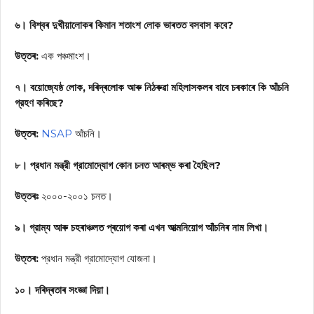
৬। বিশ্বৰ দুখীয়ালোকৰ কিমান শতাংশ লোক ভাৰতত বসবাস কবে?
উত্তৰ:
এক পঞ্চমাংশ।
৭। বয়োজ্যেষ্ঠ লোক, দৰিদ্ৰলোক আৰু নিঠৰুৱা মহিলাসকলৰ বাবে চৰকাৰে কি আঁচনি
গ্রহণ কৰিছে?
উত্তৰ:
NSAP
আঁচনি।
৮। প্রধান মন্ত্রী গ্রামোদ্যোগ কোন চনত আৰম্ভ কৰা হৈছিল?
উত্তৰঃ
২০০০-২০০১ চনত।
৯। গ্রাম্য আৰু চহৰাঞ্চলত প্ৰয়োগ কৰা এখন আত্মনিয়োগ আঁচনিৰ নাম লিখা।
উত্তৰ:
প্রধান মন্ত্রী গ্রামোদ্যোগ যোজনা।
১০। দৰিদ্ৰতাৰ সংজ্ঞা দিয়া।