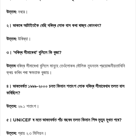
উত্তৰ:
নৰৱে।
২। ভাৰতৰ আটাইতকৈ বেছি দৰিদ্ৰ লোক বাস কৰা ৰাজ্য কোনখন?
উত্তৰ:
উৰিষ্যা।
৩। ‘দৰিদ্ৰ সীমাৰেখা’ বুলিলে কি বুজা?
উত্তৰ
দৰিদ্ৰ সীমাৰেখা বুলিলে মানুহে তেওঁলোকৰ মৌলিক ন্যূনতম প্রয়োজনীয়তাখিনি
ক্ৰয় কৰিব পৰা ক্ষমতাক বুজায়।
৪। ভাৰতবৰ্ষত ১৯৯৯-২০০০ চনত কিমান শতাংশ লোক দৰিদ্ৰ সীমাৰেখাৰ তলত বাস
কৰিছিল?
উত্তৰ:
২৬.১ শতাংশ।
৫। UNICEF ৰ মতে ভাৰতবৰ্ষত পাঁচ বছৰৰ তলত কিমান শিশু মৃত্যু মুখত পৰে?
উত্তৰ:
প্রায় ২.৩ মিলিয়ন।