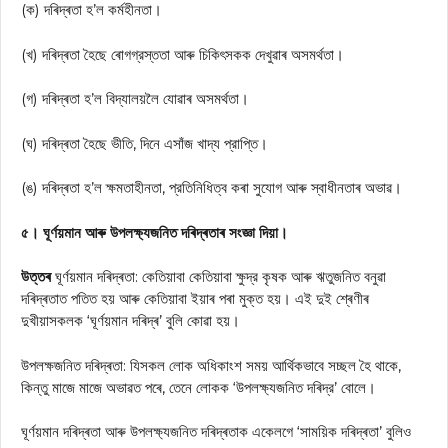
(ক) দৰিদ্ৰতা হ’ল কর্মহীনতা।
(খ) দৰিদ্ৰতা হৈছে ৰোগগ্রস্ততা আৰু চিকিৎসকক দেখুৱাৰ অসমৰ্থতা।
(গ) দৰিদ্ৰতা হ’ল বিদ্যালয়লৈ যোৱাৰ অসমৰ্থতা।
(ঘ) দৰিদ্ৰতা হৈছে ভীতি, দিনে এসাঁজ খাদ্য প্রাপ্তি।
(ঙ) দৰিদ্ৰতা হ’ল ক্ষমতাহীনতা, প্রতিনিধিত্ব কৰা সুযোগ আৰু স্বাধীনতাৰ অভাৱ।
৫। ঘূর্ণয়মান আৰু উপলক্ষ্যজনিত দৰিদ্ৰতাৰ সংজ্ঞা দিয়া।
উত্তৰ
ঘূৰ্ণয়মান দৰিদ্ৰতা: কেতিয়াবা কেতিয়াবা ক্ষুদ্র কৃষক আৰু ঋতুজনিত বনুৱা
দৰিদ্ৰতাত পতিত হয় আৰু কেতিয়াবা ইয়াৰ পৰা মুক্ত হয়। এই দুই শ্ৰেণীৰ
দুখীয়াসকলক ‘ঘূর্ণয়মান দৰিদ্ৰ’ বুলি কোৱা হয়।
উপলক্ষজনিত দৰিদ্ৰতা: যিসকল লোক অধিকাংশ সময় আর্থিকভাবে সচ্ছল হৈ থাকে,
কিন্তু মাজে মাজে অভাৱত পৰে, তেনে লোকক ‘উপলক্ষ্যজনিত দৰিদ্র’ বোলে।
ঘূর্ণয়মান দৰিদ্ৰতা আৰু উপলক্ষ্যজনিত দৰিদ্ৰতাক একেলগে ‘সাময়িক দৰিদ্ৰতা’ বুলিও