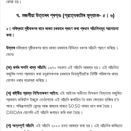
কোৱা হয়।
ঘ. মজলীয়া উত্তৰৰ প্ৰশ্নঃ (প্রত্যেকটোৰ মূল্যাংক- ৫। ৬)
১। দৰিদ্ৰতা দূৰীকৰণৰ বাবে ভাৰত চৰকাৰে গ্ৰহণ কৰা প্ৰধান আঁচনিসমূহ আলোচনা
কৰা।
উত্তৰ
দৰিদ্ৰতা দূৰীকৰণৰ বাবে ভাৰত চৰকাৰে বিভিন্ন ধৰণৰ আঁচনি গ্রহণ কৰিছে।
যেনেঃ
(ক) কৰ্মৰ সলনি খাদ্য আঁচনি:
১৯৭০ দহকত এই আঁচনি আৰম্ভ হয়। এই আঁচনিত
মজুৰিৰ লগত শ্রমদান কৰা বনুৱাসকলক চৰকাৰে বিনামূলীয়াকৈ নির্দিষ্ট পৰিমাণৰ খাদ্য
যোগান ধৰাৰ ব্যৱস্থা কৰিছে।
(খ) ৰাষ্ট্ৰীয় গ্রাম্য নিশ্চিতকৰণ আইন:
এই আইনৰ অধীনত যিসকল নিম্নতম মজুৰিত
শ্রমদান কৰিবলৈ ইচ্ছুক তেওঁলোকে এই আঁচনি ৰূপায়িত হৈ থকা ক্ষেত্ৰত হাজিৰ হ’ব
পাৰে। পৰিকল্পনাটো কেন্দ্র আৰু ৰাজ্যৰ মাজত 50:50 ভাৰত ভাগ কৰা হৈছে।
DRDAৰ যোগেদি এই আঁচনি ৰূপায়ন কৰি থকা হৈছে।
(গ) অন্নপূর্ণা আঁচনি
: এই আঁচনি ২০০০ চনত আৰম্ভ কৰা হয়। এই আঁচনিৰ জৰিয়তে