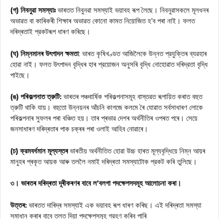
(গ) নিবনুৱা সমস্যাঃ
ভাৰতত নিবুনৱা সমস্যাই ভয়াবহ ৰূপ লৈছে। নিবনুৱাসকলে মূলধনৰ
অভাৱত বা কাৰিকৰী শিক্ষাৰ অভাৱত কোনো কামত নিয়োজিত হ’ব পৰা নাই। ফলত
দৰিদ্ৰতাই প্রকটৰূপ ধাৰণ কৰিছে।
(ঘ) নিম্নমানৰ উৎপাদন ক্ষমতা
: ভাৰত কৃষিখণ্ডত আজিলৈকে উন্নত প্রযুক্তিৰ ব্যৱহাৰ
হোৱা নাই। ফলত উৎপাদন বৃদ্ধিৰ হাৰ প্রয়োজন অনুসৰি বৃদ্ধি নোহোৱাত দৰিদ্রতা বৃদ্ধি
পাইছে।
(ঙ) পৰিকল্পনাত ত্রুটি:
ভাৰতৰ পঞ্চবার্ষিক পৰিকল্পনাসমূহ বাস্তৱত ৰূপায়িত কৰাত বহুত
ত্রুটি থাকি যায়। বহুতো উন্নয়নৰ আঁচনি কাগজে কলমে ৰৈ যোৱাত সৰ্বসাধাৰণ লোকে
পৰিকল্পনাৰ সুফলৰ পৰা বঞ্চিত হয়। তাৰ প্ৰভাৱ দেশৰ অৰ্থনীতিৰ ওপৰত পৰে। সেয়ে
জনসাধাৰণ দৰিদ্ৰতাৰ পাক চক্ৰৰ পৰা ওলাই আহিব নোৱাৰে।
(চ) ক্রমবর্ধমান মূল্যস্তৰ
ভাৰতীয় অর্থনীতিত হোৱা উচ্চ হাৰত মূল্যবৃদ্ধিয়ে নিম্ন আয়ৰ
মানুহৰ প্ৰকৃত আয়ক আৰু তললৈ নমাই দৰিদ্ৰতা সমস্যাটোক প্রকট কৰি তুলিছে।
৩। ভাৰতৰ দৰিদ্ৰতা দূৰীকৰণৰ বাবে ল’বলগা পদক্ষেপসদমূহ আলোচনা কৰা।
উত্তৰ:
ভাৰতত দাৰিদ্ৰ সমস্যাই এক ভয়াবহ ৰূপ ধাৰণ কৰিছ। এই দৰিদ্ৰতা সমস্যা
সমাধান কৰাৰ বাবে তলত দিয়া পদক্ষেপসমূহ গ্রহণ কৰিব পাৰি