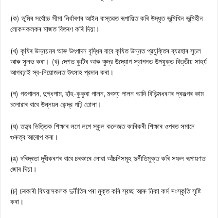
(ক) ভূমিৰ সৰ্বোচ্চ সীমা নির্ধাৰণৰ আইন বাস্তৱত ৰূপায়িত কৰি উদ্ধৃত ভূমিখিন ভূমিহীন
লোকসকলকৰ মাজত বিতৰণ কৰি দিয়া।
(খ) কৃষিৰ উন্নয়নৰ আৰু উৎপাদন বৃদ্ধিৰ বাবে কৃষিত উন্নত প্রযুক্তিৰ ব্যৱহাৰ সুচল
আৰু সুলভ কৰা। (খ) দেশত কুটিৰ আৰু ক্ষুদ্র উদ্যোগ স্থাপনত উপযুক্ত বিত্তীয় সাহর্য
আগবঢ়াই স্ব-নিয়োজনত উৎসাহ প্রদান কৰা।
(গ) পশুপালন, দুগ্ধপাম, হাঁহ-কুকুৰা পালন, মৎস্য পালন আদি বিভিন্ন্মধৰণৰ প্ৰকল্পৰ কাম
চলোৱাৰ বাবে উন্নয়ন কেন্দ্র গঢ়ি তোলা।
(ঘ) তত্ত্ব ভিত্তিক শিক্ষাৰ লগে লগে স্কুল কলেজত কাৰিকৰী শিক্ষাৰ ওপৰত সমানে
গুৰুত্ব আৰোপ কৰা।
(ঙ) দৰিদ্ৰতা দূৰীকৰণৰ বাবে চৰকাৰে লোৱা আঁচনিসমূহ দুর্নীতিমুক্ত কৰি সফল ৰূপায়ণত
জোৰ দিয়া।
(চ) চৰকাৰী বিষয়াসকলক দুর্নীতিৰ পৰা মুক্ত কৰি স্বচ্ছ আৰু নিকা কর্ম সংস্কৃতি সৃষ্টি
কৰা।