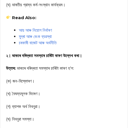
(ঘ) ভাৰতীয় গ্রাম্য কর্ম-সংস্থান কার্যক্রম।
Read Also:
আয় আৰু নিয়োগ নিৰ্ধাৰণ
মুদ্ৰা আৰু বেংক ব্যৱস্থা
চৰকাৰী বাজেট আৰু অৰ্থনীতি
২। ভাৰতৰ দৰিদ্ৰতা সমস্যাৰ চাৰিটা কাৰণ উল্লেখ কৰা।
উত্তৰ:
ভাৰতৰ দৰিদ্ৰতা সমস্যাৰ চাৰিটা কাৰণ হ’ল:
(ক) জন-বিস্ফোৰণ।
(খ) বৈষম্যমূলক বিতৰণ।
(গ) ব্যাপক অর্ধ নিবনুৱা।
(ঘ) নিবনুৱা সমস্যা।