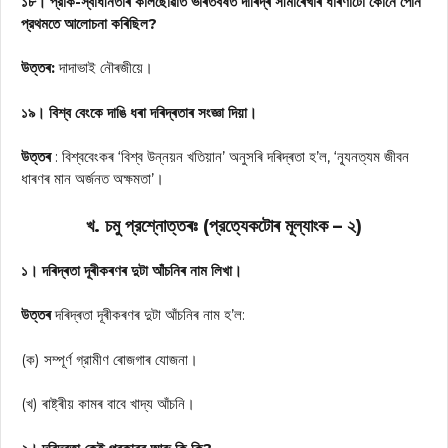
১৮। প্রাক-স্বাধীনতাৰ কালছোৱাত ভাৰতবৰ্ষত দাৰিদ্ৰ সীমাৰেখাৰ ধাৰণাটো কোনে পোন
প্রথমতে আলোচনা কৰিছিল?
উত্তৰ:
দাদাভাই নৌৰজীয়ে।
১৯। বিশ্ব বেংকে দাঙি ধৰা দৰিদ্ৰতাৰ সংজ্ঞা দিয়া।
উত্তৰ
: বিশ্ববেংকৰ ‘বিশ্ব উন্নয়ন খতিয়ান’ অনুসৰি দৰিদ্ৰতা হ’ল, ‘ন্যূনত্যম জীবন
ধাৰণৰ মান অর্জনত অক্ষমতা’।
খ. চমু প্রশ্নোত্তৰঃ (প্রত্যেকটোৰ মূল্যাংক – ২)
১। দৰিদ্ৰতা দূৰীকৰণৰ দুটা আঁচনিৰ নাম লিখা।
উত্তৰ
দৰিদ্ৰতা দূৰীকৰণৰ দুটা আঁচনিৰ নাম হ’ল:
(ক) সম্পূর্ণ গ্রামীণ ৰোজগাৰ যোজনা।
(খ) ৰাষ্ট্ৰীয় কামৰ বাবে খাদ্য আঁচনি।