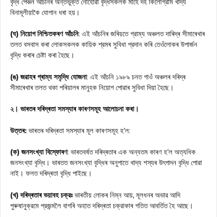
বৃদ্ধ পেঞ্চন আঁচনিৰ অন্তর্ভুক্ত নোহোৱা বৃদ্ধসকলক মাহে দহ কিলোগ্রাম খাদ্য
বিনামূলীয়াকৈ যোগান ধৰা হয়।
(ঘ) নিয়োগ নিশ্চিতকৰণ আঁচনি
: এই আঁচনিৰ জৰিয়তে গ্রাম্য অঞ্চলত দাৰিদ্ৰ সীমাৰেখাৰ
তলত বসবাস কৰা লোকসকলক কায়িক শ্রমৰ সুবিধা প্রদান কৰি তেওঁলোকৰ উপাৰ্জন
বৃদ্ধি কৰাৰ চেষ্টা কৰা হৈছে।
(ঙ) জৱাহৰ গ্ৰাম্য সমৃদ্ধি যোজনা
: এই আঁচনি ১৯৮৯ চনত গাওঁ অঞ্চলৰ দৰিদ্ৰ
সীমাৰেখাৰ তলত থকা পৰিয়ালৰ মানুহক নিয়োগ পোৱাৰ সুবিধা দিয়া হৈছে।
২। ভাৰতৰ দৰিদ্ৰতা সমস্যাৰ কাৰণসমূহ আলোচনা কৰা।
উত্তৰ:
ভাৰতৰ দৰিদ্ৰতা সমস্যাৰ মূল কাৰণসমূহ হ’ল:
(ক) জনসংখ্যা বিস্ফোৰণ
: ভাৰতবৰ্ষত দৰিদ্ৰতাৰ এক অন্যতম কাৰণ হ’ল অত্যধিক
জনসংখ্যা বৃদ্ধি। ভাৰতত জনসংখ্যা বৃদ্ধিৰ অনুপাতে খাদ্য শস্যৰ উৎপাদন বৃদ্ধি পোৱা
নাই। ফলত দৰিদ্ৰতা বৃদ্ধি পাইছে।
(খ) দৰিদ্ৰতাৰ ভয়াবহ চক্রঃ
ভাৰতীয় লোকৰ নিম্ন আয়, মূলধনৰ অভাৱ আদি
পুৰুষানুক্রমে প্রজন্মলৈ বাগৰি অহাত দৰিদ্ৰতা চক্রাকাৰ গতিত আবর্তিত হৈ আছে।