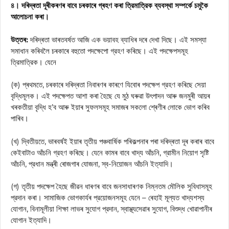
৪। দৰিদ্ৰতা দূৰীকৰণৰ বাবে চৰকাৰে গ্ৰহণ কৰা ত্রিমাত্রিক ব্যবস্থা সম্পর্কে চমুকৈ
আলোচনা কৰা।
উত্তৰ:
দৰিদ্ৰতা ভাৰতবৰ্ষত আজি এক ভয়াবহ ব্যাধিৰ দৰে দেখা দিছে। এই সমস্যা
সমাধান কৰিবলৈ চৰকাৰে বহুতো পদক্ষেপো গ্রহণ কৰিছে। এই পদক্ষেপসমূহ
ত্রিমাত্রিক। যেনে
(ক) প্ৰথমতে, চৰকাৰে দৰিদ্ৰতা নিবাৰণৰ কাৰণে যিবোৰ পদক্ষেপ গ্রহণ কৰিছে সেয়া
বৃদ্ধিমূলক। এই পদক্ষেপত আশা কৰা হৈছে যে মুঠ ঘৰুৱা উৎপাদন আৰু জনমুৰী আয়ৰ
খৰকতীয়া বৃদ্ধি হ’ব আৰু ইয়াৰ সুফলসমূহ সমাজৰ সকলো শ্ৰেণীৰ লোকে ভোগ কৰিব
পাৰিব।
(খ) দ্বিতীয়তে, ভাৰবৰ্ষই ইয়াৰ তৃতীয় পঞ্চবার্ষিক পৰিকল্পনাৰ পৰা দৰিদ্ৰতা দূৰ কৰাৰ বাবে
কেইবাটাও আঁচনি গ্রহণ কৰিছে। যেনে কামৰ বাবে খাদ্য আঁচনি, গ্রামীন নিয়োগ সৃষ্টি
আঁচনি, প্রধান মন্ত্ৰী ৰোজগাৰ যোজনা, স্ব-নিয়োজন আঁচনি ইত্যাদি।
(গ) তৃতীয় পদক্ষেপ হৈছে জীৱন ধাৰণৰ বাবে জনসাধাৰণক নিম্নতম মৌলিক সুবিধাসমূহ
প্রদান কৰা। সামাজিক ভোগকাৰ্যৰ প্রয়োজনসমূহ যেনে – ৰেহাই মূল্যত খাদ্যশস্য
যোগান, বিনামূলীয়া শিক্ষা লাভৰ সুযোগ প্রদান, স্বাস্থ্যসেৱাৰ সুযোগ, বিশুদ্ধ খোৱাপানীৰ
যোগান ইত্যাদি।