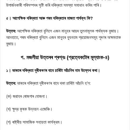
উপার্জনকাৰী পৰিসম্পদৰ সৃষ্টি কৰি দৰিদ্ৰতা সমস্যা সমাধান কৰিব পাৰি।
৫। আপেক্ষিক দৰিদ্ৰতা আৰু পৰম দৰিদ্ৰতাৰ মাজত পার্থক্য কি?
উত্তৰ:
আপেক্ষিক দৰিদ্ৰতা বুলিলে এজন মানুহৰ আয়ৰ তুলনামূলক পার্থক্যক বুজায়।
আনহাতে, পৰম দৰিদ্ৰতা বুলিলে এজন মানুহৰ ন্যূনতম প্রয়োজনসমূহ পূৰণৰ অক্ষমতাক
বুজায়।
গ. মজলীয়া উত্তৰৰ প্ৰশ্নঃ (প্রত্যেকটোৰ মূল্যাংক-৪)
১। ভাৰতৰ দৰিদ্ৰতা দূৰীকৰণৰ বাবে চাৰিটা আঁচনিৰ নাম উল্লেখ কৰা।
উত্তৰ:
ভাৰতৰ দৰিদ্ৰতা দূৰীকৰণৰ বাবে থকা চাৰিটা আঁচনি হ’ল:
(ক) জৱাহৰ ৰোজগাৰ যোজনা।
(খ) ক্ষুদ্র কৃষক উন্নয়ন এজেঞ্চি।
(গ) ৰাষ্ট্ৰীয় সামাজিক সহায়তা কার্যক্রম।