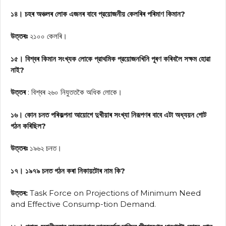
১৪। চহৰ অঞ্চলৰ লোক এজনৰ বাবে প্রয়োজনীয় কেলৰিৰ পৰিমাণ কিমান?
উত্তৰঃ
২১০০ কেলৰি।
১৫। বিশ্বৰ কিমান সংখ্যক লোকে প্রাথমিক প্রয়োজনখিনি পূৰণ কৰিবলৈ সক্ষম হোৱা
নাই?
উত্তৰ
: বিশ্বৰ ২৬০ নিযুততকৈ অধিক লোকে।
১৬। কোন চনত পৰিকল্পনা আয়োগে দুখীয়াৰ সংখ্যা নিরূপণৰ বাবে এটা অধ্যয়ন গোট
গঠন কৰিছিল?
উত্তৰঃ
১৯৬২ চনত।
১৭। ১৯৭৯ চনত গঠন কৰা নিকায়টোৰ নাম কি?
উত্তৰ:
Task Force on Projections of Minimum Need
and Effective Consump-tion Demand.