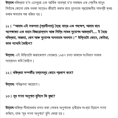
উত্তৰ
দৰিদ্ৰতা হ’ল এনেকুৱা এক আর্থিক অবস্থা য’ত সমাজৰ এক শ্ৰেণীৰ মানুহ
সিহঁতৰ কোনো দোষ নথকা সত্বেও জীয়াই থকাৰ বাবে ন্যূনতম প্রয়োজনীয় সামগ্রী ক্ৰয়
কৰাৰ ক্ষমতাৰ পৰা বঞ্চিত হয়।
১১। “আমাৰ এই সফলতা (স্বাধীনতা) হৈছে মাত্র এক পদক্ষেপ, আমাৰ বাবে
অপেক্ষাৰত এক মহান বিজয়োল্লাস আৰু সিদ্ধি লাভৰ সুযোগৰ আৰম্ভণি…. ই হৈছে
দবিদ্ৰতা, অজ্ঞতা, ৰোগ আৰু সুযোগৰ অসমতাৰ অবসান।” উক্তিটো কোনে, কেতিয়া,
কাক সম্মেধি কৈছিল?
উত্তৰ:
এই উক্তিটো জৱাহৰলাল নেহৰুয়ে ১৯৪৭ চনত ভাৰতৰ সংবিধান সভাক
সম্বোধন কৰি কৈছিল।
১২। দৰিদ্ৰতা সম্পর্কীয় তথ্যসমূহ কোনে প্রকাশ কবে?
উত্তৰ:
পৰিকল্পনা আয়োগে।
১৩। মূৰ গণনা অনুপাত বুলিলে কি বুজা?
উত্তৰ
দাৰিদ্ৰ সীমাৰেখাৰ তলত থকা লোকৰ অনুপাতক দুখীয়াৰ সংখ্যা হিচাপে গণনা
কৰিলে, তাক ‘মূৰ গণনা অনুপাত’ বুলি কোৱা হয়।