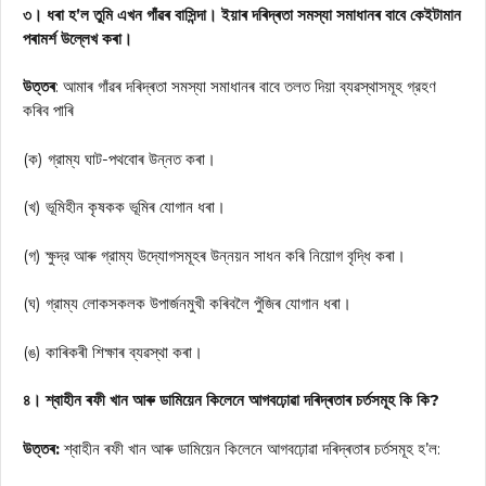
৩। ধৰা হ’ল তুমি এখন গাঁৱৰ বাসিন্দা। ইয়াৰ দৰিদ্ৰতা সমস্যা সমাধানৰ বাবে কেইটামান
পৰামৰ্শ উল্লেখ কৰা।
উত্তৰ
: আমাৰ গাঁৱৰ দৰিদ্ৰতা সমস্যা সমাধানৰ বাবে তলত দিয়া ব্যৱস্থাসমূহ গ্রহণ
কৰিব পাৰি
(ক) গ্রাম্য ঘাট-পথবোৰ উন্নত কৰা।
(খ) ভূমিহীন কৃষকক ভূমিৰ যোগান ধৰা।
(গ) ক্ষুদ্র আৰু গ্রাম্য উদ্যোগসমূহৰ উন্নয়ন সাধন কৰি নিয়োগ বৃদ্ধি কৰা।
(ঘ) গ্রাম্য লোকসকলক উপাৰ্জনমুখী কৰিবলৈ পুঁজিৰ যোগান ধৰা।
(ঙ) কাৰিকৰী শিক্ষাৰ ব্যৱস্থা কৰা।
৪। শ্বাহীন ৰফী খান আৰু ডামিয়েন কিলেনে আগবঢ়োৱা দৰিদ্ৰতাৰ চৰ্তসমূহ কি কি?
উত্তৰ:
শ্বাহীন ৰফী খান আৰু ডামিয়েন কিলেনে আগবঢ়োৱা দৰিদ্ৰতাৰ চৰ্তসমূহ হ’ল: