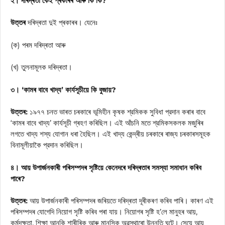
২। দৰিদ্ৰতা কেই প্ৰকাৰৰ আৰু কি কি?
উত্তৰ
দৰিদ্ৰতা দুই প্ৰকাৰৰ। যেনেঃ
(ক) পৰম দৰিদ্ৰতা আৰু
(খ) তুলনামূলক দৰিদ্ৰতা।
৩। ‘কামৰ বাবে খাদ্য’ কার্যসূচীয়ে কি বুজায়?
উত্তৰ:
১৯৭৭ চনত ভাৰত চৰকাৰে ভূমিহীন কৃষক শ্রমিকক সুবিধা প্রদান কৰাৰ বাবে
‘কামৰ বাবে খাদ্য’ কাৰ্যসূচী গ্ৰহণ কৰিছিল। এই আঁচনি মতে শ্রমিকসকলক মজুৰিৰ
লগতে খাদ্য শস্য যোগান ধৰা হৈছিল। এই খাদ্য কেন্দ্ৰীয় চৰকাৰে ৰাজ্য চৰকাৰসমূহক
বিনামূলীয়াকৈ প্রদান কৰিছিল।
৪। আয় উপার্জনকাৰী পৰিসম্পদৰ সৃষ্টিয়ে কেনেদৰে দৰিদ্ৰতাৰ সমস্যা সমাধান কৰিব
পাৰে?
উত্তৰ:
আয় উপার্জনকাৰী পৰিসম্পদৰ জৰিয়তে দৰিদ্ৰতা দূৰীকৰণ কৰিব পাৰি। কাৰণ এই
পৰিসম্পদৰ যোগেদি নিয়োগ সৃষ্টি কৰিব পৰা যায়। নিয়োগৰ সৃষ্টি হ’লে মানুহৰ আয়,
কর্মদক্ষতা, শিক্ষা আনকি শাৰীৰিক আৰু মানসিক অৱস্থাৰো উন্নতি ঘটে। সেয়ে আয়