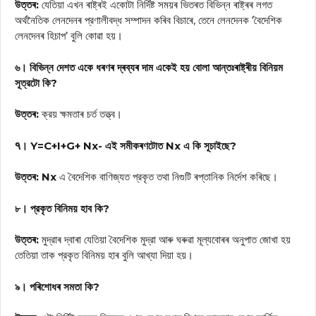
উত্তৰ:
যেতিয়া এখন ৰাষ্ট্ৰই একোটা নির্দিষ্ট সময়ৰ ভিতৰত বিভিন্ন ৰাষ্ট্ৰৰ লগত
অর্থনৈতিক লেনদেনৰ প্রণালীবদ্ধ সম্পাদন কৰিব বিচাৰে, তেনে লেনদেনক ‘বৈদেশিক
লেনদেনৰ হিচাপ’ বুলি কোৱা হয়।
৬। বিভিন্ন দেশত একে ধৰণৰ দ্ৰব্যৰ দাম একেই হয় বোলা আন্তঃৰাষ্ট্ৰীয় বিনিয়ম
সূত্রটো কি?
উত্তৰ:
ক্রয় ক্ষমতাৰ চৰ্ত তত্ত্ব।
۹। Y=C+I+G+ Nx- এই সমীকৰণটোত Nx এ কি সূচাইছে?
উত্তৰ: Nx
এ বৈদেশিক বাণিজ্যত প্রকৃত তথা নিগুটি ৰপ্তানিক নির্দেশ কৰিছে।
৮। প্রকৃত বিনিময় হাব কি?
উত্তৰ:
মুদ্রাৰ দ্বাৰা যেতিয়া বৈদেশিক মুদ্রা আৰু ঘৰুৱা মূল্যবোৰৰ অনুপাত জোখা হয়
তেতিয়া তাক প্রকৃত বিনিময় হাৰ বুলি আখ্যা দিয়া হয়।
৯। পৰিশোধৰ সমতা কি?