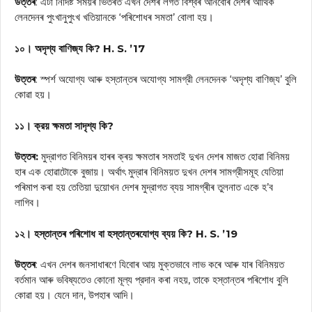
উত্তৰ
: এটা নির্দিষ্ট সময়ৰ ভিতৰত এখন দেশৰ লগত বিশ্বৰ আনবোৰ দেশৰ আৰ্থিক
লেনদেনৰ পুংখানুপুংখ খতিয়ানকে ‘পৰিশোধৰ সমতা’ বোলা হয়।
১০। অদৃশ্য বাণিজ্য কি? H. S. ’17
উত্তৰ
: স্পর্শ অযোগ্য আৰু হস্তান্তৰ অযোগ্য সামগ্রী লেনদেনক ‘অদৃশ্য বাণিজ্য’ বুলি
কোৱা হয়।
১১। ক্রয় ক্ষমতা সাদৃশ্য কি?
উত্তৰ:
মুদ্রাগত বিনিময়ৰ হাৰৰ ক্ৰয় ক্ষমতাৰ সমতাই দুখন দেশৰ মাজত হোৱা বিনিময়
হাৰ এক হোৱাটোকে বুজায়। অর্থাৎ মুদ্রাৰ বিনিময়ত দুখন দেশৰ সামগ্রীসমূহ যেতিয়া
পৰিমাপ কৰা হয় তেতিয়া দুয়োখন দেশৰ মুদ্রাগত ব্যয় সামগ্ৰীৰ তুলনাত একে হ’ব
লাগিব।
১২। হস্তান্তৰ পৰিশোধ বা হস্তান্তৰযোগ্য ব্যয় কি? H. S. ’19
উত্তৰ
: এখন দেশৰ জনসাধাৰণে যিবোৰ আয় মুক্তভাবে লাভ কৰে আৰু যাৰ বিনিময়ত
বৰ্তমান আৰু ভবিষ্যতেও কোনো মূল্য প্রদান কৰা নহয়, তাকে হস্তান্তৰ পৰিশোধ বুলি
কোৱা হয়। যেনে দান, উপহাৰ আদি।