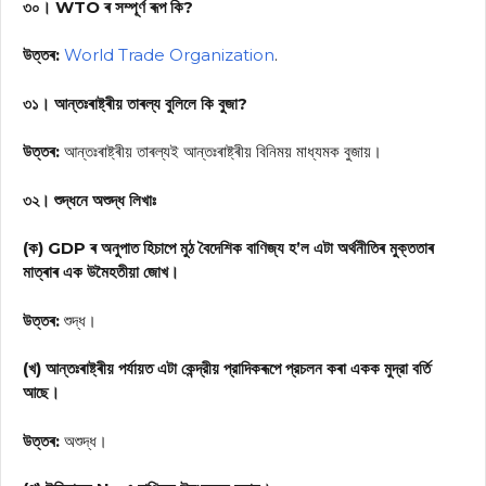
৩০। WTO ৰ সম্পূৰ্ণ ৰূপ কি?
উত্তৰ:
World Trade Organization
.
৩১। আন্তঃৰাষ্ট্ৰীয় তাৰল্য বুলিলে কি বুজা?
উত্তৰ:
আন্তঃৰাষ্ট্ৰীয় তাৰল্যই আন্তঃৰাষ্ট্ৰীয় বিনিময় মাধ্যমক বুজায়।
৩২। শুদ্ধনে অশুদ্ধ লিখাঃ
(ক) GDP ৰ অনুপাত হিচাপে মুঠ বৈদেশিক বাণিজ্য হ’ল এটা অৰ্থনীতিৰ মুক্ততাৰ
মাত্ৰাৰ এক উমৈহতীয়া জোখ।
উত্তৰ:
শুদ্ধ।
(খ) আন্তঃৰাষ্ট্ৰীয় পর্যায়ত এটা কেন্দ্রীয় প্রাদিকৰূপে প্রচলন কৰা একক মুদ্রা বর্তি
আছে।
উত্তৰ:
অশুদ্ধ।