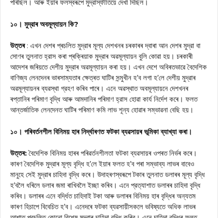
পৰিছিল। আৰু ইয়াৰ ফলস্বৰূপে মুদ্রাস্ফীতিয়ে দেখা দিছিল।
১০। মুদ্রাৰ অবমূল্যায়ন কি?
উত্তৰ
: এখন দেশৰ প্ৰচলিত মুদ্রাৰ মূল্য দেশখনৰ চৰকাৰৰ দ্বাৰা আন দেশৰ মুদ্রা বা
সোণৰ তুলনাত হ্রাস কৰা প্ৰক্ৰিয়াক মুদ্রাৰ অৱমূল্যায়ন বুলি কোৱা হয়। চৰকাৰী
আদেশৰ জৰিয়তে দেশীয় মুদ্রাৰ অৱমূল্যায়ন কৰা হয়। এখন দেশে অবিৰতভাৱে বৈদেশিক
বাণিজ্য লেনদেনৰ ভাৰসাম্যতাৰ ক্ষেত্ৰত ঘাটিৰ সন্মুখীন হ’ব লগা হ’লে দেশীয় মুদ্রাৰ
অৱমূল্যায়নৰ ব্যৱস্থা গ্রহণ কৰিব পাৰে। এনে অৱস্থাত অবমূল্যায়নে দেশখনৰ
ৰপ্তানিৰ পৰিমাণ বৃদ্ধি আৰু আমদানিৰ পৰিমাণ হ্রাস হোৱা কাৰ্য নির্দেশ কৰে। ফলত
আন্তর্জাতিক লেনদেনত ঘাটিৰ পৰিমাণ কমি লাভ শূন্য হোৱাৰ সম্ভাৱনা বেছি হয়।
১০। পৰিবৰ্তনশীল বিনিময় হাৰ নিৰ্দ্ধাৰণত ফটকা ব্যৱসায়ৰ ভূমিকা ব্যাখ্যা কৰা।
উত্তৰ:
বৈদেশিক বিনিময় হাৰৰ পৰিৱৰ্তনশীলতা ফটকা ব্যৱসায়ৰ ওপৰত নিৰ্ভৰ কৰে।
কাৰণ বৈদেশিক মুদ্রাৰ মূল্য বৃদ্ধি হ’লে ইয়াৰ ফলত হ’ব পৰা সম্ভাব্য লাভৰ বাবেও
মানুহে সেই মুদ্রাৰ চাহিদা বৃদ্ধি কৰে। উদাহৰণস্বৰূপে টকাৰ তুলনাত ডলাৰৰ মূল্য বৃদ্ধি
হ’বলৈ ধৰিলে ডলাৰ জমা ৰাখিবলৈ ইচ্ছা কৰিব। এনে প্রত্যাশাত ডলাৰৰ চাহিদা বৃদ্ধি
কৰিব। ডলাৰৰ এনে বৰ্দ্ধিত চাহিদাই টকা আৰু ডলাৰৰ বিনিময় হাৰ বৃদ্ধিৰ অন্যতম
কাৰণ হিচাপে বিবেচিত হ’ব। এনেদৰে ফটকা ব্যৱসায়ীসকলে ভবিষ্যতে অধিক লাভৰ
আশাত প্রচলিত কোনো বিশেষ মুদ্রাৰ চাহিদা বৃদ্ধি কৰিব। এনে চাহিদা বৃদ্ধিৰ ফলত