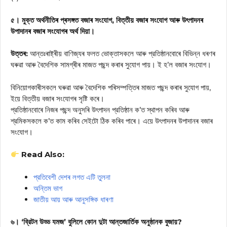
৫। মুক্ত অৰ্থনীতিৰ প্ৰসঙ্গত বজাৰ সংযোগ, বিত্তীয় বজাৰ সংযোগ আৰু উৎপাদনৰ
উপাদানৰ বজাৰ সংযোগৰ অর্থ দিয়া।
উত্তৰ:
আন্তঃৰাষ্ট্ৰীয় বাণিজ্যৰ ফলত ভোক্তাসকলে আৰু প্রতিষ্ঠানবোৰে বিভিন্ন ধৰণৰ
ঘৰুৱা আৰু বৈদেশিক সামগ্ৰীৰ মাজত পছন্দ কৰাৰ সুযোগ পায়। ই হ’ল বজাৰ সংযোগ।
বিনিয়োগকাৰীসকলে ঘৰুৱা আৰু বৈদেশিক পৰিসম্পত্তিৰ মাজত পছন্দ কৰাৰ সুযোগ পায়,
ইয়ে বিত্তীয় বজাৰ সংযোগৰ সৃষ্টি কৰে।
প্রতিষ্ঠানবোৰে নিজৰ পছন্দ অনুসৰি উৎপাদন প্রতিষ্ঠান ক’ত স্থাপন কৰিব আৰু
শ্রমিকসকলে ক’ত কাম কৰিব সেইটো ঠিক কৰিব পাৰে। এয়ে উৎপাদনৰ উপাদানৰ বজাৰ
সংযোগ।
Read Also:
প্রতিবেশী দেশৰ লগত এটি তুলনা
অন্তিম ভাগ
জাতীয় আয় আৰু আনুসঙ্গিক ধাৰণা
৬। ‘ব্রিটন উড্ড যমজ’ বুলিলে কোন দুটা আন্তজার্তিক অনুষ্ঠানক বুজায়?