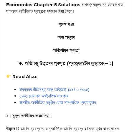
Economics Chapter 5 Solutions
ৰ প্ৰশ্নসমূহৰ সমাধানৰ লগতে
সম্ভাব্য অতিৰিক্ত প্ৰশ্নৰো সমাধান দিয়া হৈছে।
প্রথম খণ্ড
পঞ্চম অধ্যায়
পৰিশোধৰ ক্ষমতা
ক. অতি চমু উত্তৰৰ প্ৰশ্ন: (প্ৰত্যেকটোৰ মূল্যাংক – ১)
Read Also:
উন্নয়নৰ নীতিসমূহ আৰু অভিজ্ঞতা (১৯৪৭-১৯৯০)
১৯৯১ চনৰ পৰা অৰ্থনৈতিক সংস্কাৰ
ভাৰতীয় অৰ্থনীতিত সন্মুখীন হোৱা সাম্প্ৰতিক প্ৰত্যাহ্বান
১। মুক্ত অর্থনীতিৰ সংজ্ঞা দিয়া।
উত্তৰ
যি আর্থিক ব্যবস্থাত আন্তর্জাতিক আর্থিক ব্যৱস্থাৰ সৈতে দুখন বা ততোধিক