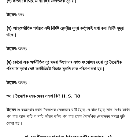
(গ) ইতিবাচক Nx এ বাণিজ্য উদ্ধত্তক সূচায়।
উত্তৰ:
শুদ্ধ।
(ঘ) আন্তঃর্জাতিক পর্যায়ত এটা নির্দিষ্ট কেন্দ্রীয় মুদ্রা কর্তৃপক্ষই ছপা কৰা নির্দিষ্ট মুদ্রা
থাকে।
উত্তৰ:
অশুদ্ধ।
(ঙ) কোনো এক অর্থনীতিত মুঠ ঘৰুৱা উৎপাদনৰ লগত সংযোজন হোৱা মুঠ বৈদেশিক
পৰিমাণৰ দ্বাৰা সেই অর্থনীতিটো কিমান মুকলি তাক পৰিমাপ কৰা হয়।
উত্তৰ:
অশুদ্ধ।
৩৩। বৈদেশিক লেন-দেনৰ সমতা কি? H. S. ’18
উত্তৰ
যি ব্যৱস্থাৰ দ্বাৰা বৈদেশিক লেনদেনৰ ঘাটি হৈছে নে ৰাহি হৈছে তাক নিৰ্ণয় কৰিব
পৰা যায় আৰু ঘাটি বা ৰাহি আঁতৰ কৰিব পৰা যায় তাকে বৈদেশিক লেনদেনৰ সমতা বুলি
কোৱা হয়।