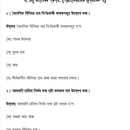
খ. চমু উত্তৰৰ প্ৰশ্ন: (প্রত্যেকটোৰ মূল্যাংক- ২)
১। বৈদেশিক বিনিময় হাৰ নিৰ্ণয়কাৰী কাৰকসমূহ উল্লেখ কৰা।
উত্তৰ
: বৈদেশিক বিনিময় হাৰ নিৰ্ণয়কাৰী কাৰকসমূহ হ’ল:
(ক) লাভৰ উদ্দেশ্য
(গ) সুতৰ হাৰ
(খ) আয়
(ঘ) দীর্ঘকালীন বিনিময় হাৰ আৰু ক্রয় ক্ষমতাৰ সমতা।
২। আমদানি চাহিদা নিৰ্ভৰ কৰা দুটা কাৰকৰ নাম উল্লেখ কৰা।
উত্তৰ:
আমদানি চাহিদা নিৰ্ভৰ কৰা দুটা কাৰক হ’ল:
(ক) ঘৰুৱা আয় আৰু
(খ) প্রকৃত বিনিময় হাৰ।