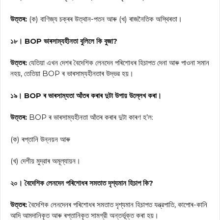
উত্তৰ:
(ক) বাণিজ্য চক্ৰৰ উত্থান-পতন আৰু (খ) ৰাজনৈতিক অস্থিৰতা।
১৮। BOP ভাৰসাম্যহীনতা বুলিলে কি বুজা?
উত্তৰ:
যেতিয়া এখন দেশৰ বৈদেশিক লেনদেন পৰিশোধৰ হিচাপত দেনা আৰু পাওনা সমান
নহয়, তেতিয়া BOP ৰ ভাৰসাম্যহীনতাৰ উদ্ভৱ হয়।
১৯। BOP ৰ ভাৰসাম্যতা আঁতৰ কৰাৰ দুটা উপায় উল্লেখ কৰা।
উত্তৰ:
BOP ৰ ভাৰসাম্যহীনতা আঁতৰ কৰাৰ দুটা কাৰণ হ’ল:
(ক) ৰপ্তানি উন্নয়ন আৰু
(খ) দেশীয় মুদ্রাৰ অমূল্যায়ন।
২০। বৈদেশিক লেনদেন পৰিশোধৰ সমতাত দৃশ্যমান হিচাপ কি?
উত্তৰ:
বৈদেশিক লেনদেনৰ পৰিশোধৰ সমতাত দৃশ্যমান হিচাপত যন্ত্রপাতি, কাপোৰ-কানি
আদি আমদানিকৃত আৰু ৰপ্তানিকৃত সামগ্রী অন্তৰ্ভূক্ত কৰা হয়।