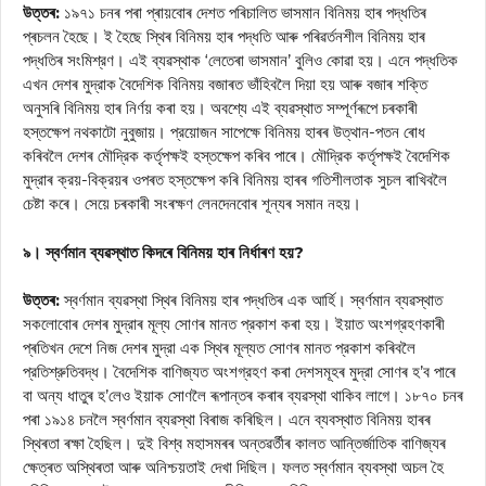
উত্তৰ:
১৯৭১ চনৰ পৰা প্ৰায়বোৰ দেশত পৰিচালিত ভাসমান বিনিময় হাৰ পদ্ধতিৰ
প্ৰচলন হৈছে। ই হৈছে স্থিৰ বিনিময় হাৰ পদ্ধতি আৰু পৰিৱৰ্তনশীল বিনিময় হাৰ
পদ্ধতিৰ সংমিশ্রণ। এই ব্যৱস্থাক ‘লেতেৰা ভাসমান’ বুলিও কোৱা হয়। এনে পদ্ধতিক
এখন দেশৰ মুদ্রাক বৈদেশিক বিনিময় বজাৰত ভাঁহিবলৈ দিয়া হয় আৰু বজাৰ শক্তি
অনুসৰি বিনিময় হাৰ নিৰ্ণয় কৰা হয়। অবশ্যে এই ব্যৱস্থাত সম্পূৰ্ণৰূপে চৰকাৰী
হস্তক্ষেপ নথকাটো নুবুজায়। প্রয়োজন সাপেক্ষে বিনিময় হাৰৰ উত্থান-পতন ৰোধ
কৰিবলৈ দেশৰ মৌদ্রিক কর্তৃপক্ষই হস্তক্ষেপ কৰিব পাৰে। মৌদ্রিক কর্তৃপক্ষই বৈদেশিক
মুদ্রাৰ ক্রয়-বিক্রয়ৰ ওপৰত হস্তক্ষেপ কৰি বিনিময় হাৰৰ গতিশীলতাক সুচল ৰাখিবলৈ
চেষ্টা কৰে। সেয়ে চৰকাৰী সংৰক্ষণ লেনদেনবোৰ শূন্যৰ সমান নহয়।
৯। স্বর্ণমান ব্যৱস্থাত কিদৰে বিনিময় হাৰ নিৰ্ধাৰণ হয়?
উত্তৰ:
স্বর্ণমান ব্যৱস্থা স্থিৰ বিনিময় হাৰ পদ্ধতিৰ এক আৰ্হি। স্বর্ণমান ব্যৱস্থাত
সকলোবোৰ দেশৰ মুদ্রাৰ মূল্য সোণৰ মানত প্রকাশ কৰা হয়। ইয়াত অংশগ্রহণকাৰী
প্ৰতিখন দেশে নিজ দেশৰ মুদ্রা এক স্থিৰ মূল্যত সোণৰ মানত প্রকাশ কৰিবলৈ
প্রতিশ্রুতিবদ্ধ। বৈদেশিক বাণিজ্যত অংশগ্রহণ কৰা দেশসমূহৰ মুদ্রা সোণৰ হ’ব পাৰে
বা অন্য ধাতুৰ হ’লেও ইয়াক সোণলৈ ৰূপান্তৰ কৰাৰ ব্যৱস্থা থাকিব লাগে। ১৮৭০ চনৰ
পৰা ১৯১৪ চনলৈ স্বর্ণমান ব্যৱস্থা বিৰাজ কৰিছিল। এনে ব্যবস্থাত বিনিময় হাৰৰ
স্থিৰতা ৰক্ষা হৈছিল। দুই বিশ্ব মহাসমৰৰ অন্তৱৰ্তীৰ কালত আন্তিৰ্জাতিক বাণিজ্যৰ
ক্ষেত্ৰত অস্থিৰতা আৰু অনিশ্চয়তাই দেখা দিছিল। ফলত স্বর্ণমান ব্যবস্থা অচল হৈ