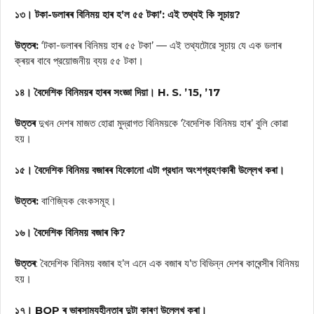
১৩। টকা-ডলাৰৰ বিনিময় হাৰ হ’ল ৫৫ টকা’: এই তথ্যই কি সূচায়?
উত্তৰ:
‘টকা-ডলাৰৰ বিনিময় হাৰ ৫৫ টকা’ — এই তথ্যটোৱে সূচায় যে এক ডলাৰ
ক্ৰয়ৰ বাবে প্রয়োজনীয় ব্যয় ৫৫ টকা।
১৪। বৈদেশিক বিনিময়ৰ হাৰৰ সংজ্ঞা দিয়া। H. S. ’15, ’17
উত্তৰ
দুখন দেশৰ মাজত হোৱা মুদ্রাগত বিনিময়কে ‘বৈদেশিক বিনিময় হাৰ’ বুলি কোৱা
হয়।
১৫। বৈদেশিক বিনিময় বজাৰৰ যিকোনো এটা প্রধান অংশগ্রহণকাৰী উল্লেখ কৰা।
উত্তৰ:
বাণিজ্যিক বেংকসমূহ।
১৬। বৈদেশিক বিনিময় বজাৰ কি?
উত্তৰ
: বৈদেশিক বিনিময় বজাৰ হ’ল এনে এক বজাৰ য’ত বিভিন্ন দেশৰ কাৰেন্সীৰ বিনিময়
হয়।
১৭। BOP ৰ ভাৰসাম্যহীনতাৰ দুটা কাৰণ উল্লেখ কৰা।