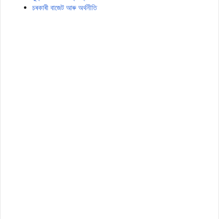
চৰকাৰী বাজেট আৰু অৰ্থনীতি