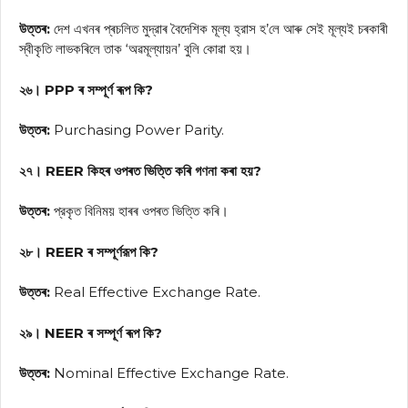
উত্তৰ:
দেশ এখনৰ প্ৰচলিত মুদ্রাৰ বৈদেশিক মূল্য হ্রাস হ’লে আৰু সেই মূল্যই চৰকাৰী
স্বীকৃতি লাভকৰিলে তাক ‘অৱমূল্যায়ন’ বুলি কোৱা হয়।
২৬। PPP ৰ সম্পূৰ্ণ ৰূপ কি?
উত্তৰ:
Purchasing Power Parity.
২৭। REER কিহৰ ওপৰত ভিত্তি কৰি গণনা কৰা হয়?
উত্তৰ:
প্রকৃত বিনিময় হাৰৰ ওপৰত ভিত্তি কৰি।
২৮। REER ৰ সম্পূর্ণরূপ কি?
উত্তৰ:
Real Effective Exchange Rate.
২৯। NEER ৰ সম্পূৰ্ণ ৰূপ কি?
উত্তৰ:
Nominal Effective Exchange Rate.