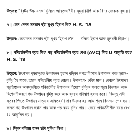
উত্তৰ:
‘ব্রিটন উচ্চ যমজ’ বুলিলে আন্তঃৰাষ্ট্ৰীয় মুদ্রা নিধি আৰু বিশ্ব বেংকক বুজায়।
৭। লেন-দেনৰ সমতাৰ দুটা মুখ্য হিচাপ কি? H. S. ’18
উত্তৰ:
লেনদেনৰ সমতাৰ দুটা মুখ্য হিচাপ হ’ল — চলিত হিচাপ আৰু মূলধনী হিচাপ।
৮। পৰিৱৰ্তনশীল ব্যয় কি? গড় পৰিৱৰ্তনশীল ব্যয় বেখা (AVC) কিয় U আকৃতি হয়?
H. S. ’19
উত্তৰ:
উৎপাদন ব্যৱস্থাত উৎপাদনৰ হ্রাস বৃদ্ধিৰ লগত যিবোৰ উপাদানৰ খৰচ হ্রাস-
বৃদ্ধি হৈ থাকে, তাকে পৰিৱৰ্তনীয় ব্যয় বোলে। উদাৰহণ- কেঁচা মাল। কোনো উৎপাদন
প্রতিষ্ঠানৰ আৰম্ভণিতে পৰিৱৰ্তনীয় উপাদানৰ নিয়োগ বৃদ্ধিৰ ফলত শ্রম বিভাজন আৰু
বিশেষণীকৰণে গড় উৎপাদন বৃদ্ধি কৰে আৰু ব্যয়ৰ পৰিমাণ হ্রাস কৰে। কিন্তু এটা
স্তৰৰ পিছত উৎপাদন মাত্ৰাৰ অমিতব্যয়িতাৰ উদ্ভৱ হয় আৰু শ্রম বিভাজন শেষ হয়।
ফলত গড় উৎপাদন হ্রাস পায় আৰু গড় ব্যয় বৃদ্ধি পায়। সেয়ে পৰিৱৰ্তনীশীল ব্যয় ৰেখা
U আকৃতিৰ হয়।
৯। স্থিৰ বনিময় হাৰৰ দুটা সুবিধা লিখা।