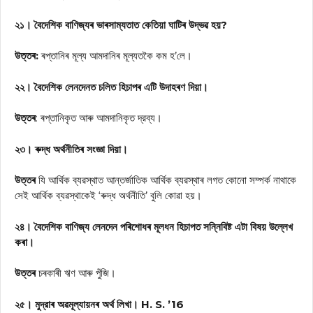
২১। বৈদেশিক বাণিজ্যৰ ভাৰসাম্যতাত কেতিয়া ঘাটিৰ উদ্ভৱ হয়?
উত্তৰ:
ৰপ্তানিৰ মূল্য আমদানিৰ মূল্যতকৈ কম হ’লে।
২২। বৈদেশিক লেনদেনত চলিত হিচাপৰ এটি উদাহৰণ দিয়া।
উত্তৰ
: ৰপ্তানিকৃত আৰু আমদানিকৃত দ্রব্য।
২৩। ৰুদ্ধ অর্থনীতিৰ সংজ্ঞা দিয়া।
উত্তৰ
যি আর্থিক ব্যৱস্থাত আন্তর্জাতিক আর্থিক ব্যৱস্থাৰ লগত কোনো সম্পর্ক নাথাকে
সেই আর্থিক ব্যৱস্থাকেই ‘ৰুদ্ধ অর্থনীতি’ বুলি কোৱা হয়।
২৪। বৈদেশিক বাণিজ্য লেনদেন পৰিশোধৰ মূলধন হিচাপত সন্নিবিষ্ট এটা বিষয় উল্লেখ
কৰা।
উত্তৰ
চৰকাৰী ঋণ আৰু পুঁজি।
২৫। মুদ্রাৰ অৱমূল্যায়নৰ অৰ্থ লিখা। H. S. ’16