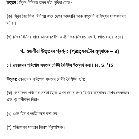
উত্তৰ
: স্থিৰ বিনিময় হাৰৰ দুটা সুবিধা হৈছে-
(ক) স্থিৰ বৈদেশিক বিনিময় হাৰে দেশৰ আমদানি আৰু ৰপ্তানি বাণিজ্যৰ সম্প্ৰসাৰণ
ঘটায়।
(খ) স্থিৰ বিনিময় হাৰে আভ্যন্তৰীণ অর্থনৈতিক স্থিৰতা বজাই ৰখাত সহায় কৰে।
গ. মজলীয়া উত্তৰৰ প্ৰশ্ন: (প্রত্যেকটোৰ মূল্যাংক – ৪)
১। লেনদেনৰ পৰিশোধ সমতাৰ চাৰিটা বৈশিষ্ট্য উল্লেখ কৰা। H. S. ’15
উত্তৰ:
লেনদেনৰ পৰিশোধ সমতাৰ চাৰিটা বৈশিষ্ট্য হ’ল:
(ক) লেনদেনৰ পৰিশোধ সমতা হৈছে এখন দেশৰ লগৰ বিশ্বৰ অন্যান্য দেশৰ লেনদেনৰ
এক প্রণালীবদ্ধ হিচাপ।
(খ) এনে হিচাপ প্রতি বছৰ কৰা হয়।
(গ) পৰিশোধৰ সমতাৰ হিচাপ দ্বিপাক্ষিক।