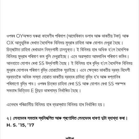
ওপৰৰ OYঅক্ষত ঘৰুৱা কাৰেণীৰ পৰিমাপ (আমেৰিকান ডলাৰ আৰু ভাৰতীয় টকা) আৰু
OX আনুভূমিক ৰেখাত বৈদেশিক বিনিময় মুদ্রাৰ চাহিদা আৰু যোগান দেখুৱা হৈছে।
চিত্ৰটোত চাহিদা ৰেখাডাল নিম্নগামী ঢালযুক্ত। ই বিনিময় হাৰ অধিক হ’লে বৈদেশিক
বিনিময় মুদ্রাৰ পৰিমাণ কম বুলি দেখুৱাইছে। এনে অৱস্থাত আমদানিৰ পৰিমাণ কমিব।
আনহাতে যোগান ৰেখা SS উর্দ্ধগামী হৈছে। ই বিনিময় হাৰ বৃদ্ধি হ’লে বৈদেশিক বিনিময়
মুদ্রাৰ যোগানৰ পৰিমাণ বৃদ্ধি হোৱাটোক সূচাইছে। এনে ক্ষেত্ৰত ভাৰতীয় দ্রব্য বিদেশী
দ্রব্যতকৈ অধিক সস্তা হোৱাত ভাৰতীয় দ্রব্যৰ চাদিহা বৃদ্ধি হ’ব আৰু ৰপ্তানিৰ
পৰিমাণো বৃদ্ধি পাব। ওপৰৰ চিত্ৰত চাহিদা ৰেখা SS আৰু যোগান ৰেখা SS পৰস্পৰ
সমতাৰ ভিত্তিত E বিন্দুত ভাৰসাম্য নির্ধাৰিত হৈছে।
এনেদৰে পৰিৱৰ্তনীয় বিনিময় হাৰ ব্যৱস্থাত বিনিময় হাৰ নিৰ্ধাৰিত হয়।
২। লেনদেনৰ সমতাৰ স্বনিৰূপিত আৰু প্ৰণোদিত লেনদেনৰ ধাৰণা দুটা ব্যাখ্যা কৰা।
H. S. ’15, ’17
নাইবা