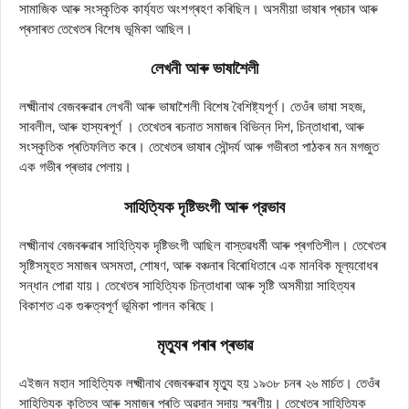
সামাজিক আৰু সংস্কৃতিক কার্য্যত অংশগ্ৰহণ কৰিছিল। অসমীয়া ভাষাৰ প্ৰচাৰ আৰু
প্ৰসাৰত তেখেতৰ বিশেষ ভূমিকা আছিল।
লেখনী আৰু ভাষাশৈলী
লক্ষ্মীনাথ বেজবৰুৱাৰ লেখনী আৰু ভাষাশৈলী বিশেষ বৈশিষ্ট্যপূৰ্ণ। তেওঁৰ ভাষা সহজ,
সাবলীল, আৰু হাস্যৰপূর্ণ । তেখেতৰ ৰচনাত সমাজৰ বিভিন্ন দিশ, চিন্তাধাৰা, আৰু
সংস্কৃতিক প্ৰতিফলিত কৰে। তেখেতৰ ভাষাৰ সৌন্দর্য আৰু গভীৰতা পাঠকৰ মন মগজুত
এক গভীৰ প্ৰভাৱ পেলায়।
সাহিত্যিক দৃষ্টিভংগী আৰু প্রভাব
লক্ষ্মীনাথ বেজবৰুৱাৰ সাহিত্যিক দৃষ্টিভংগী আছিল বাস্তৱধৰ্মী আৰু প্ৰগতিশীল। তেখেতৰ
সৃষ্টিসমূহত সমাজৰ অসমতা, শোষণ, আৰু বঞ্চনাৰ বিৰোধিতাৰে এক মানবিক মূল্যবোধৰ
সন্ধান পোৱা যায়। তেখেতৰ সাহিত্যিক চিন্তাধাৰা আৰু সৃষ্টি অসমীয়া সাহিত্যৰ
বিকাশত এক গুৰুত্বপূৰ্ণ ভূমিকা পালন কৰিছে।
মৃত্যুৰ পৰাৰ প্ৰভাৱ
এইজন মহান সাহিত্যিক লক্ষ্মীনাথ বেজবৰুৱাৰ মৃত্যু হয় ১৯৩৮ চনৰ ২৬ মার্চত। তেওঁৰ
সাহিত্যিক কৃতিত্ব আৰু সমাজৰ প্ৰতি অৱদান সদায় স্মৰণীয়। তেখেতৰ সাহিত্যিক