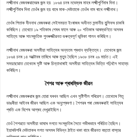
লক্ষ্মীনাথ বেজবৰুৱাদেৱৰ জন্ম হয় ১৮৬৪ চনৰ নভেম্বৰ মাহৰ লক্ষ্মীপুৰ্ণিমাৰ দিনা।
লক্ষ্মীপুৰ্ণিমাৰ দিনা তেওঁৰ জন্ম হয় বাৰে মাক-দেউতাকে তেওঁৰ নাম ৰাখে লক্ষ্মীনাথ।
তেওঁৰ পিতাক দীননাথ বেজবৰুৱা সেইসময়ত ইংৰাজৰ অধীনত সন্মানীয় মুন্সিফৰ চাকৰি
কৰিছিল। তেখেতে ১৯ শতিকাৰ শেষৰ ফালে আৰু ২০ শতিকাৰ আৰম্ভণিতে অসমৰ
সাহিত্য আৰু সাংস্কৃতিক পুনৰুজ্জীৱনত গুৰুত্বপূৰ্ণ ভূমিকা পালন কৰিছিল।
লক্ষ্মীনাথ বেজবৰুৱা অসমীয়া সাহিত্যৰ অন্যতম প্ৰধান ব্যক্তিত্ব। তেখেতৰ জন্ম
১৮৬৪ চনৰ ১৪ অক্টোবৰ তাৰিখে আৰু মৃত্যু হৈছিল ১৯৩৮ চনৰ ২৬ মার্চত। এই
সময়ছোৱাত তেখেতৰ সৃষ্টি আৰু চিন্তাধাৰাই অসমীয়া সাহিত্যৰ ভিত্তি গঢ়িবলৈ সাহায্য
কৰিছিল।
শৈশৱ আৰু প্ৰাৰম্ভিক জীৱন
লক্ষ্মীনাথ বেজবৰুৱাৰ জন্ম হোৱা ঘৰখন আছিল এখন সৃষ্টিশীল পৰিৱেশ। তেখেতৰ পিতৃ
ডাঙৰীয়া আইনৰ জীৱন আছিল এক অনুপ্ৰেৰণা। শৈশৱৰ পৰা বেজবৰুৱাই সাহিত্যৰ
প্ৰতি এক বিশেষ আগ্ৰহ দেখুৱাইছিল।
তেওঁ শৈশৱতে অসমীয়া ভাষাৰ লগতে সংস্কৃতিৰ সৈতে গভীৰভাবে পৰিচিত হৈছিল।
ইয়াৰউপৰি দেউতাকৰ লগত অসমৰ বিভিন্ন ঠাইত থকা বাবে জীৱনত বহুতো বাস্তৱ
অভিজ্ঞতা লাভ কৰিছিল।