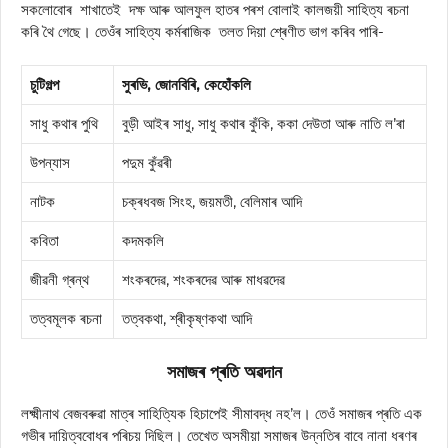
সকলোবোৰ শাখাতেই দক্ষ আৰু আলফুল হাতৰ পৰশ বোলাই কালজয়ী সাহিত্য ৰচনা
কৰি থৈ গেছে। তেওঁৰ সাহিত্য কৰ্মৰাজিক তলত দিয়া শ্ৰেণীত ভাগ কৰিব পাৰি-
চুটিগল্প
সুৰভি, জোনবিৰি, কেহোঁকলি
সাধু কথাৰ পুথি
বুড়ী আইৰ সাধু, সাধু কথাৰ কুঁকি, ককা দেউতা আৰু নাতি ল’ৰা
উপন্যাস
পদুম কুঁৱৰী
নাটক
চক্ৰধবজ সিংহ, জয়মতী, বেলিমাৰ আদি
কবিতা
কদমকলি
জীৱনী গ্ৰন্থ
শংকৰদেৱ, শংকৰদেৱ আৰু মাধৱদেৱ
তত্বমূলক ৰচনা
তত্বকথা, শ্ৰীকৃষ্ণকথা আদি
সমাজৰ প্ৰতি অৱদান
লক্ষ্মীনাথ বেজবৰুৱা মাত্ৰ সাহিত্যিক হিচাপেই সীমাবদ্ধ নহ’ল। তেওঁ সমাজৰ প্ৰতি এক
গভীৰ দায়িত্ববোধৰ পৰিচয় দিছিল। তেখেত অসমীয়া সমাজৰ উন্নতিৰ বাবে নানা ধৰণৰ