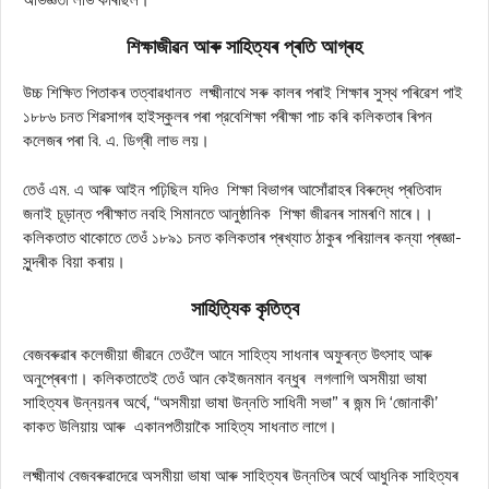
শিক্ষাজীৱন আৰু সাহিত্যৰ প্ৰতি আগ্ৰহ
উচ্চ শিক্ষিত পিতাকৰ তত্বাৱধানত লক্ষ্মীনাথে সৰু কালৰ পৰাই শিক্ষাৰ সুস্থ পৰিৱেশ পাই
১৮৮৬ চনত শিৱসাগৰ হাইস্কুলৰ পৰা প্রবেশিক্ষা পৰীক্ষা পাচ কৰি কলিকতাৰ ৰিপন
কলেজৰ পৰা বি. এ. ডিগ্ৰী লাভ লয়।
তেওঁ এম. এ আৰু আইন পঢ়িছিল যদিও শিক্ষা বিভাগৰ আসোঁৱাহৰ বিৰুদ্ধে প্ৰতিবাদ
জনাই চূড়ান্ত পৰীক্ষাত নবহি সিমানতে আনুষ্ঠানিক শিক্ষা জীৱনৰ সামৰণি মাৰে।।
কলিকতাত থাকোতে তেওঁ ১৮৯১ চনত কলিকতাৰ প্ৰখ্যাত ঠাকুৰ পৰিয়ালৰ কন্যা প্ৰজ্ঞা-
সুন্দৰীক বিয়া কৰায়।
সাহিত্যিক কৃতিত্ব
বেজবৰুৱাৰ কলেজীয়া জীৱনে তেওঁলৈ আনে সাহিত্য সাধনাৰ অফুৰন্ত উৎসাহ আৰু
অনুপ্ৰেৰণা। কলিকতাতেই তেওঁ আন কেইজনমান বন্ধুৰ লগলাগি অসমীয়া ভাষা
সাহিত্যৰ উন্নয়নৰ অৰ্থে, “অসমীয়া ভাষা উন্নতি সাধিনী সভা” ৰ জন্ম দি ‘জোনাকী’
কাকত উলিয়ায় আৰু একানপতীয়াকৈ সাহিত্য সাধনাত লাগে।
লক্ষ্মীনাথ বেজবৰুৱাদেৱে অসমীয়া ভাষা আৰু সাহিত্যৰ উন্নতিৰ অৰ্থে আধুনিক সাহিত্যৰ