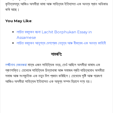
কৃতিত্বসমূহ আজিও অসমীয়া ভাষা আৰু সাহিত্যৰ ইতিহাসত এক অনন্য স্থান অধিকার
কৰি আছে।
You May Like
:
লাচিত বৰফুকন ৰচনা Lachit Borphukan Essay in
Assamese
লাচিত বৰফুকন আনুগত্য দেশপ্ৰেম নেতৃত্ব আৰু বীৰত্বৰ এক অনন্য কাহিনী
সামৰণি:
লক্ষ্মীনাথ বেজবৰুৱা
মাত্ৰ এজন সাহিত্যিক নহয়, তেওঁ আছিল অসমীয়া ভাষাৰ এক
প্ৰাণশক্তি। তেখেতৰ সাহিত্যিক চিন্তাধাৰা আৰু সমাজৰ প্ৰতি দায়িত্ববোধ অসমীয়া
সমাজ আৰু সংস্কৃতিক এক নতুন দিশ প্ৰদান কৰিছিল। তেখেতৰ সৃষ্টি আৰু গৱেষণা
আজিও অসমীয়া সাহিত্যৰ ইতিহাসত এক অমূল্য সম্পদ হিচাপে গণ্য হয়।