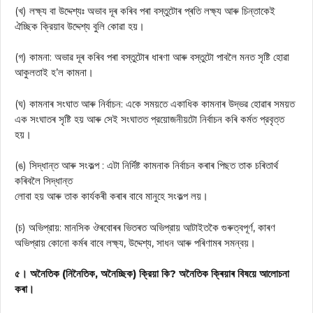
(খ) লক্ষ্য বা উদ্দেশ্যঃ অভাব দূৰ কৰিব পৰা বস্তুটোৰ প্ৰতি লক্ষ্য আৰু চিন্তাকেই
ঐচ্ছিক ক্রিয়াব উদ্দেশ্য বুলি কোৱা হয়।
(গ) কামনা: অভাৱ দূৰ কৰিব পৰা বস্তুটোৰ ধাৰণা আৰু বস্তুটো পাবলৈ মনত সৃষ্টি হোৱা
আকুলতাই হ’ল কামনা।
(ঘ) কামনাৰ সংঘাত আৰু নির্বাচন: একে সময়তে একাধিক কামনাৰ উদ্ভৱ হোৱাৰ সময়ত
এক সংঘাতৰ সৃষ্টি হয় আৰু সেই সংঘাতত প্রয়োজনীয়টো নির্বাচন কৰি কর্মত প্রবৃত্ত
হয়।
(ঙ) সিদ্ধান্ত আৰু সংকল্প : এটা নির্দিষ্ট কামনাক নির্বাচন কৰাৰ পিছত তাক চৰিতাৰ্থ
কৰিবলৈ সিদ্ধান্ত
লোবা হয় আৰু তাক কার্যকৰী কৰাৰ বাবে মানুহে সংকল্প লয়।
(চ) অভিপ্রায়: মানসিক ঔৰবোৰৰ ভিতৰত অভিপ্রায় আটাইতকৈ গুৰুত্বপূর্ণ, কাৰণ
অভিপ্রায় কোনো কর্মৰ বাবে লক্ষ্য, উদ্দেশ্য, সাধন আৰু পৰিণামৰ সমন্বয়।
৫। অনৈতিক (নিনৈতিক, অনৈচ্ছিক) ক্রিয়া কি? অনৈতিক ক্ৰিয়াৰ বিষয়ে আলোচনা
কৰা।