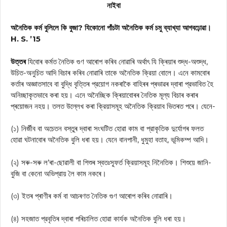
নাইবা
অনৈতিক কর্ম বুলিলে কি বুজা? যিকোনো পাঁচটা অনৈতিক কর্ম চমু ব্যাখ্যা আগবঢ়োৱা।
H. S. ’15
উত্তৰ
যিবোৰ কৰ্মত নৈতিক গুণ আৰোপ কৰিব নোৱাৰি অর্থাৎ যি ক্ৰিয়াৰ শুদ্ধ-অশুদ্ধ,
উচিত-অনুচিত আদি বিচাৰ কৰিব নোৱাৰি তাকে অনৈতিক ক্রিয়া বোলে। এনে কামবোৰ
কৰ্তাৰ অজ্ঞাতসাবে বা বুদ্ধি বৃত্তিৰ প্রয়োগ নকৰাকৈ বাহিৰৰ প্ৰভাৱৰ দ্বাৰা প্রভাবিত হৈ
অনিচ্ছাকৃতভাবে কৰা হয়। এনে অনৈচ্ছিক ক্ৰিয়াবোৰৰ নৈতিক মূল্য বিচাৰ কৰাৰ
প্ৰয়োজন নহয়। তলত উল্লেখ কৰা ক্রিয়াসমূহ অনৈতিক ক্রিয়াব ভিতৰত পৰে। যেনে-
(১) নির্জীব বা অচেতন বস্তুৰ দ্বাৰা সংঘটিত হোৱা কাম বা প্রাকৃতিক দুর্যোগৰ ফলত
হোৱা ঘটনাবোৰ অনৈতিক বুলি ধৰা হয়। যেনে বানপানী, ধুমুহা বতাহ, ভূমিকম্প আদি।
(২) সৰু-সৰু ল’ৰা-ছোৱালী বা শিশুৰ স্বতঃস্ফূর্ত ক্রিয়াসমূহ নিনৈতিক। শিশুয়ে জানি-
বুজি বা কেনো অভিপ্রায় লৈ কাম নকৰে।
(৩) ইতৰ প্ৰাণীৰ কৰ্ম বা আচৰণত নৈতিক গুণ আৰোপ কৰিব নোৱাৰি।
(৪) সহজাত প্রবৃতিৰ দ্বাৰা পৰিচালিত হোৱা কার্যক অনৈতিক বুলি ধৰা হয়।