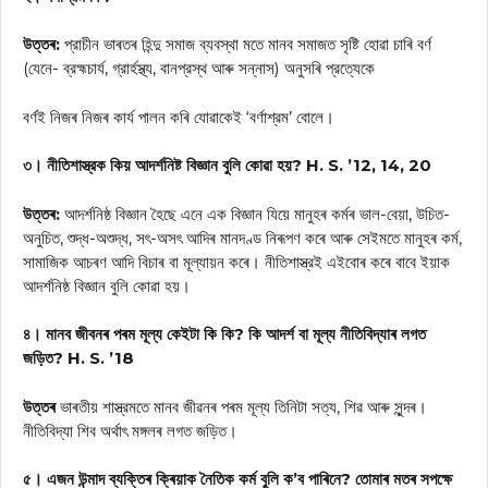
উত্তৰ:
প্রাচীন ভাৰতৰ হিন্দু সমাজ ব্যবস্থা মতে মানব সমাজত সৃষ্টি হোৱা চাৰি বর্ণ
(যেনে- ব্রহ্মচার্য, গ্রার্হস্থ্য, বানপ্রস্থ আৰু সন্নাস) অনুসৰি প্রত্যেকে
বর্ণই নিজৰ নিজৰ কাৰ্য পালন কৰি যোৱাকেই ‘বর্ণাশ্রম’ বোলে।
৩। নীতিশাস্ত্রক কিয় আদর্শনিষ্ট বিজ্ঞান বুলি কোৱা হয়? H. S. ’12, 14, 20
উত্তৰ:
আদর্শনিষ্ঠ বিজ্ঞান হৈছে এনে এক বিজ্ঞান যিয়ে মানুহৰ কৰ্মৰ ভাল-বেয়া, উচিত-
অনুচিত, শুদ্ধ-অশুদ্ধ, সৎ-অসৎ আদিৰ মানদণ্ড নিৰূপণ কৰে আৰু সেইমতে মানুহৰ কৰ্ম,
সামাজিক আচৰণ আদি বিচাৰ বা মূল্যায়ন কৰে। নীতিশাস্ত্রই এইবোৰ কৰে বাবে ইয়াক
আদর্শনিষ্ঠ বিজ্ঞান বুলি কোৱা হয়।
৪। মানব জীবনৰ পৰম মূল্য কেইটা কি কি? কি আদর্শ বা মূল্য নীতিবিদ্যাৰ লগত
জড়িত? H. S. ’18
উত্তৰ
ভাৰতীয় শাস্ত্রমতে মানব জীৱনৰ পৰম মূল্য তিনিটা সত্য, শিৱ আৰু সুন্দৰ।
নীতিবিদ্যা শিব অর্থাৎ মঙ্গলৰ লগত জড়িত।
৫। এজন উন্মাদ ব্যক্তিৰ ক্ৰিয়াক নৈতিক কর্ম বুলি ক’ব পাৰিনে? তোমাৰ মতৰ সপক্ষে