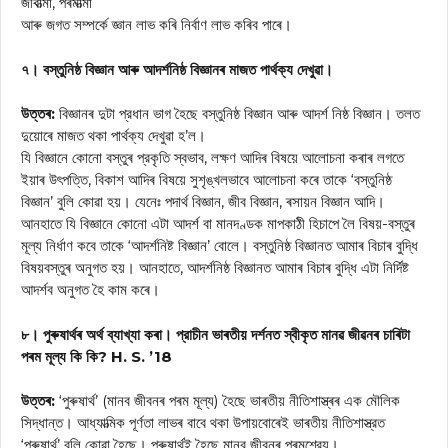
জীবাত্মা, পৰমাত্মা
আৰু জগত সম্পর্কে জ্ঞান লাভ কৰি নির্বাণ লাভ কৰিব পাৰে।
৭। বস্তুনিষ্ঠ বিজ্ঞান আৰু আদর্শনিষ্ঠ বিজ্ঞানৰ মাজত পাৰ্থক্য দেখুৱা।
উত্তৰ:
বিজ্ঞানৰ দুটা প্রধান ভাগ হৈছে বস্তুনিষ্ঠ বিজ্ঞান আৰু আদর্শ নিষ্ঠ বিজ্ঞান। তলত
দুয়োৰে মাজত থকা পার্থক্য দেখুৱা হ’ল।
যি বিজ্ঞানে কোনো বস্তুৰ প্রকৃতি স্বভাব, লক্ষণ আদিৰ বিষয়ে আলোচনা কৰাৰ লগতে
ইয়াৰ উৎপত্তি, বিকাশ আদিৰ বিষয়ে সুশৃঙ্খলভাবে আলোচনা কৰে তাকে ‘বস্তুনিষ্ঠ
বিজ্ঞান’ বুলি কোৱা হয়। যেনেঃ পদার্থ বিজ্ঞান, জীব বিজ্ঞান, ৰসায়ন বিজ্ঞান আদি।
আনহাতে যি বিজ্ঞানে কোনো এটা আদর্শ বা মানদণ্ডক মাপকাঠী হিচাপে লৈ বিষয়-বস্তুৰ
মূল্য নির্ধাণ কবে তাকে ‘আদর্শনিষ্ট বিজ্ঞান’ বোলে। বস্তুনিষ্ঠ বিজ্ঞানত আমাৰ বিচাৰ বুদ্ধি
বিষয়বস্তুৰ অনুগত হয়। আনহাতে, আদর্শনিষ্ঠ বিজ্ঞানত আমাৰ বিচাৰ বুদ্ধি এটা নির্দিষ্ট
আদর্শব অনুগত হৈ কাম কৰে।
৮। পুৰুষাৰ্থৰ অৰ্থ ব্যাখ্যা কৰা। প্রাচীন ভাৰতীয় দৰ্শনত স্বীকৃত মানৱ জীৱনৰ চাৰিটা
পৰম মূল্য কি কি? H. S. ’18
উত্তৰ:
‘পুৰুষার্থ’ (মানব জীবনৰ পৰম মূল্য) হৈছে ভাৰতীয় নীতিশাস্ত্ৰৰ এক মৌলিক
সিদ্ধান্ত। আধ্যাত্মিক পূর্ণতা লাভৰ বাবে থকা উপায়বোৰেই ভাৰতীয় নীতিশাস্ত্রত
‘পুৰুষার্থ’ বুলি কোৱা হৈছে। পুৰুষার্থই হৈছে মানব জীবনৰ পৰমশ্রেয়।