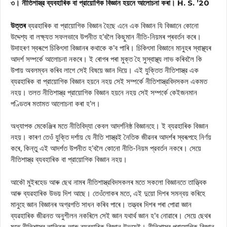
৩। নীতিশাস্ত্র ব্যবহাৰিক বা প্রায়োগিক বিজ্ঞান হয়নে আলোচনা কৰা। H. S. ’20
উত্তৰ
ব্যৱহাৰিক বা প্রায়োগিক বিজ্ঞান হৈছে এনে এক বিজ্ঞান যি বিজ্ঞানে কোনো
উদ্দেশ্য বা লক্ষ্যত সফলভাবে উপনীত হ’বলৈ কিছুমান নীতি-নিয়মৰ প্ৰবৰ্তন কৰে।
উদাহৰণ স্বৰূপে চিকিৎসা বিজ্ঞানৰ কথাকে ক’ব পাৰি। চিকিৎসা বিজ্ঞানে মানুহৰ স্বাস্থ্যৰ
আদর্শ সম্পর্কে আলোচনা নকৰে। ই ৰোগৰ পৰা মুক্ত হৈ সুস্বাস্থ্য লাভ কৰিবলৈ কি
উপায় অবলম্বন কৰিব লাগে সেই বিষয়ে জ্ঞান দিয়ে। এই যুক্তিত নীতিশাস্ত্র এক
ব্যৱহাৰিক বা প্রায়োগিক বিজ্ঞান হয়নে নহয় সেই সম্পর্কে নীতিশাস্ত্রবিদসকল একমত
নহয়। তলত নীতিশাস্ত্র প্রায়োগিক বিজ্ঞান হয়নে নহয় সেই সম্পর্কে কেইজনমান
পণ্ডিতৰ মতামত আলোচনা কৰা হ’ল।
অধ্যাপক মেকেঞ্জিৰ মতে নীতিবিদ্যা কেবল আদর্শনিষ্ঠ বিজ্ঞানহে। ই ব্যৱহাৰিক বিজ্ঞান
নহয়। কাৰণ তেওঁ যুক্তি দর্শায় যে নীতি শাস্ত্রই নৈতিক জীৱনৰ আদৰ্শৰ স্বৰূপহে নির্ণয়
কৰে, কিন্তু এই আদর্শত উপনীত হ’বলৈ কোনো নীতি-নিয়ম প্রবর্তন নকৰে। সেয়ে
নীতিশাস্ত্র ব্যবহাৰিক বা প্রায়োগিক বিজ্ঞান নহয়।
আকৌ মুইৰহেড আৰু ছেথ নামৰ নীতিশাস্ত্রবিদসকলৰ মতে সকলো বিজ্ঞানতে তাত্ত্বিক
আৰু ব্যৱহাৰিক উভয় দিশ আছে। তেওঁলোকৰ মতে, এই দুয়ো দিশৰ সমন্বয় কৰিহে
মানুহে জ্ঞান বিজ্ঞানৰ অগ্রগতি সাধন কৰিব পাৰে। তত্ত্বৰ দিশৰ পৰা পোৱা জ্ঞান
ব্যৱহাৰিক জীৱনত অনুশীলন নকৰিলে সেই জ্ঞান যথার্থ জ্ঞান হ’ব নোৱাৰে। সেয়ে ছেথৰ
মতে নীতিশাস্ত্র তাত্ত্বিক আৰু ব্যৱহাৰিক বিজ্ঞান উভয়েই। নীতিশাস্ত্র প্রায়োগিক বিজ্ঞান