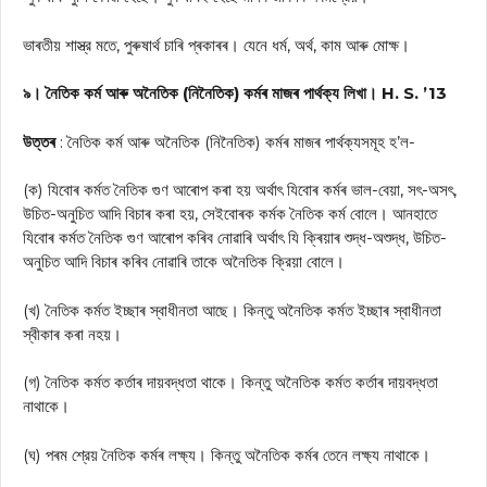
ভাৰতীয় শাস্ত্র মতে, পুৰুষাৰ্থ চাৰি প্ৰকাৰৰ। যেনে ধর্ম, অর্থ, কাম আৰু মোক্ষ।
৯। নৈতিক কর্ম আৰু অনৈতিক (নিনৈতিক) কৰ্মৰ মাজৰ পাৰ্থক্য লিখা। H. S. ’13
উত্তৰ
: নৈতিক কর্ম আৰু অনৈতিক (নিনৈতিক) কৰ্মৰ মাজৰ পাৰ্থক্যসমূহ হ’ল-
(ক) যিবোৰ কৰ্মত নৈতিক গুণ আৰোপ কৰা হয় অর্থাৎ যিবোৰ কৰ্মৰ ভাল-বেয়া, সৎ-অসৎ,
উচিত-অনুচিত আদি বিচাৰ কৰা হয়, সেইবোৰক কৰ্মক নৈতিক কর্ম বোলে। আনহাতে
যিবোৰ কৰ্মত নৈতিক গুণ আৰোপ কৰিব নোৱাৰি অৰ্থাৎ যি ক্ৰিয়াৰ শুদ্ধ-অশুদ্ধ, উচিত-
অনুচিত আদি বিচাৰ কৰিব নোৱাৰি তাকে অনৈতিক ক্রিয়া বোলে।
(খ) নৈতিক কর্মত ইচ্ছাৰ স্বাধীনতা আছে। কিন্তু অনৈতিক কর্মত ইচ্ছাৰ স্বাধীনতা
স্বীকাৰ কৰা নহয়।
(গ) নৈতিক কর্মত কর্তাৰ দায়বদ্ধতা থাকে। কিন্তু অনৈতিক কর্মত কৰ্তাৰ দায়বদ্ধতা
নাথাকে।
(ঘ) পৰম শ্রেয় নৈতিক কর্মৰ লক্ষ্য। কিন্তু অনৈতিক কর্মৰ তেনে লক্ষ্য নাথাকে।