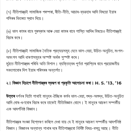
(৭) নীতিশাস্ত্রই সামাজিক পৰম্পৰা, ৰীতি-নীতি, আচাৰ-ব্যৱহাৰ আদি বিষয়ো ইয়াৰ
পসিৰৰ ভিতৰত স্থান দিয়ে।
(৬) ভাল কামৰ বাবে পুৰস্কাৰ আৰু বেয়া কামৰ বাবে শাস্তি আদিৰ বিষয়েও নীতিশাস্ত্রই
বিচাৰ কৰে।
(৮) নীতিশাস্ত্রই সামাজিক নৈতিক প্রত্যয়সমূহ যেনে ভাল-বেয়া, উচিত-অনুচিত, মংগল-
অমংগল আদি ধাৰণাসমূহৰ অস্পষ্ট অর্থক সুস্পষ্ট কৰে।
মুঠতে নীতিশাস্ত্ৰৰ পৰিধি অতি বিশাল। ব্যক্তিত্বৰ পূর্ণতা প্রাপ্তিৰ বাবে প্রয়োজনীয়
সকলোবোৰ দিশ ইয়াৰ পৰিসৰৰ অন্তর্গত।
২। বিজ্ঞান হিচাপে নীতিশাস্ত্ৰৰ স্বৰূপ বা প্রকৃতি আলোচনা কৰা। H. S. ’13, ’16
উত্তৰ
দৰ্শনৰ যিটো শাখাই মানুহৰ ঐচ্ছিক কর্মব ভাল-বেয়া, শুদ্ধ-অশুদ্ধ, উচিত-অনুচিত
আদি দোষ-গুণবোৰ বিচাৰ কৰে তাকেই নীতিবিজ্ঞান বোলে। ই মানুহৰ আচৰণ সম্পৰ্কীয়
এক আদর্শনিষ্ঠ বিজ্ঞান।
নীতিশাস্ত্রৰ সংজ্ঞা বিশ্লেষণ কৰিলে দেখা যায় যে ই মানুহৰ আচৰণ সম্পৰ্কীয় আদর্শনিষ্ঠ
বিজ্ঞান। বিজ্ঞানৰ অন্যান্য শাখাৰ দৰে নীতিশাস্ত্রবো নির্দিষ্ট বিষয়-বস্তু আছে। নীতি