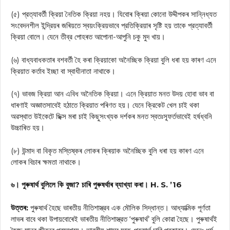
(৫) প্রত্যাবর্তী ক্রিয়া নৈতিক ক্রিয়া নহয়। যিবোৰ ক্ৰিয়া কোনো উদ্দীপকৰ সান্নিধ্যত
সংবেদনশীল ইন্দ্রিয়ৰ জৰিয়তে স্বয়ংক্রিয়ভাবে প্রতিক্রিয়াৰ সৃষ্টি হয় তাকে প্রত্যাবর্তী
ক্রিয়া বোলে। যেনে তীব্র পোহৰত আপোনা-আপুনি চকু মুদ খায়।
(৬) বাধ্যবাধকতাৰ বশবর্তী হৈ কৰা ক্রিয়াকো অনৈচ্ছিক ক্রিয়া বুলি ধৰা হয় কাৰণ এনে
ক্রিয়াত কর্তাব ইচ্ছা বা স্বাধীনাতা নাথাকে।
(৭) ভাবজ ক্রিয়া আন এবিধ অনৈতিক ক্রিয়া। এনে ক্রিয়াত মনত উদয় হোবা ভাব বা
ধাৰণাই অজ্ঞাতসাবেই হঠাতে ক্রিয়াত পৰিণত হয়। যেনে ক্রিকেট খেল চাই থকা
অৱস্থাত উইকেটে ছিক্স মৰা চাই কিছুসংখ্যক দর্শকৰ মনত স্বতঃস্ফূর্তভাবেই হর্ষধ্বনি
উচ্চাৰিত হয়।
(৮) উন্মাদ বা বিকৃত মস্তিষ্কৰ লোকৰ ক্ৰিয়াক অনৈচ্ছিক বুলি ধৰা হয় কাৰণ এনে
লোকৰ বিচাৰ ক্ষমতা নাথাকে।
৬। পুৰুষাৰ্থ বুলিলে কি বুজা? চাৰি পুৰুষৰ্থাৰ ব্যাখ্যা কৰা। H. S. ’16
উত্তৰ:
পুৰুষাৰ্থ হৈছে ভাৰতীয় নীতিশাস্ত্রব এক মৌলিক সিদ্ধান্ত। আধ্যাত্মিক পূর্ণতা
লাভৰ বাবে থকা উপায়বোৰেই ভাৰতীয় নীতিশাস্ত্রত ‘পুৰুষার্থ’ বুলি কোৱা হৈছে। পুৰুষার্থই