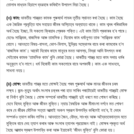
তোলাৰ মাধ্যম হিচাপে ব্যৱহাৰ কৰিবলৈ উপদেশ দিয়া হৈছে।
(৩) কাম:
ভাবতীয় শাস্ত্রত কামক পুৰুষাৰ্থ লাভৰ তৃতীয় স্থানত ৰখা হৈছে। কাম হৈছে
এক জৈৱিক প্রবৃত্তি যাৰ সহায়ত জীবৰ অস্তিত্ব অব্যাহত থাকে। কাম শব্দৰ পৰিভাষিক
অর্থ হৈছে ইচ্ছা, যি সকলো ক্ৰিয়াৰ প্ৰেৰক শক্তি। এই কাম তিনি প্ৰকাৰৰ হ’ব পাৰে।
যেনেঃ সাত্ত্বিক, বাজসিক আৰু তামসিক। যিবোৰ কাম ধর্মানুগত তাক ‘সাত্ত্বিক কাম’
বোলে। আনহতে বিষয়-বাসনা, ভোগ-বিলাস, ইন্দ্রিয় সম্ভোগৰ বাবে কৰা কামবোৰ হ’ল
‘বাজসিক কাম’। আকৌ যিবোৰ কামে মানুহৰ মনত আলস্য, নিদ্রা আদি উৎপন্ন কৰা
সেইবোৰ কামক ‘তামসিক কাম’ বুলি কোৱা হৈছে। ভাৰতীয় শাস্ত্র মতে কাম সদায় ধৰ্মৰ
অনুকূলে হ’ব লাগে। ধর্ম বিৰোধী কাম সকলোৰে বাবে অপকাৰী। কাম এক সাধনহে,
সাধনা নহয়।
(৪) মোক্ষ:
ভাবতীয় শাস্ত্র মতে মোক্ষই হৈছে পৰম পুৰুষাৰ্থ আৰু মানৱ জীবনৰ চৰম
লক্ষ্য। জন্ম-মৃত্যু অর্থাৎ সংসাৰ চক্ৰৰ পৰা হাত সাৰিব পৰাটোৱেই ভাৰতীয় শাস্ত্রই মোক্ষ
বা নির্বাণ বুলি কৈছে। মোক্ষ সম্পর্কে ভাৰতীয় শাস্ত্রই দুই ধৰণে মত পোষণ কৰিছে।
যেনে বিদেহ মুক্তি আৰু জীবন মুক্তি। ন্যায় বৈষয়িক আৰু মীমাংসা দর্শনে মত পোষণ
কৰে যে জীৱৰ মৌলিক সত্তা আত্মাই অকল স্বরূপ উপলব্ধি কৰিলেই নহ’ব, ই দেহৰ
সম্পর্কও ত্যাগ কৰিব লাগিব। আনহাতে জৈন, বৌদ্ধ, সাংখ্য আৰু অদ্বৈতবেদান্তব মতে
মুক্তিৰ বাবে দেহ ত্যাগ কৰাৰ আৰু সংসাৰ ত্যাগৰ প্রয়োজন নাই। মোক্ষৰ প্ৰকৃত অর্থ
হৈছে আত্মাৰ স্বৰূপ উপলব্ধি কৰা আৰু ইয়াকেই ‘জীবন মুক্তি’ বুলি কোৱা হয়।