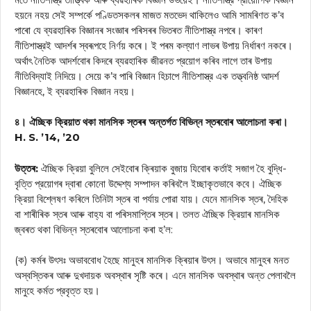
হয়নে নহয় সেই সম্পর্কে পণ্ডিতসকলৰ মাজত মতভেদ থাকিলেও আমি সামৰিণত ক’ব
পাৰো যে ব্যৱহাৰিক বিজ্ঞানৰ সংজ্ঞাৰ পৰিসৰৰ ভিতৰত নীতিশাস্ত্র নপৰে। কাৰণ
নীতিশাস্ত্রই আদৰ্শৰ স্বৰূপহে নির্ণয় কৰে। ই পৰম কল্যাণ লাভৰ উপায় নির্ধাৰণ নকৰে।
অর্থাৎ নৈতিক আদর্শবোৰ কিদৰে ব্যৱহাৰিক জীৱনত প্রয়োগ কৰিব লাগে তাৰ উপায়
নীতিবিদ্যাই নিদিয়ে। সেয়ে ক’ব পাৰি বিজ্ঞান হিচাপে নীতিশাস্ত্র এক তত্ত্বনিষ্ঠ আদর্শ
বিজ্ঞানহে, ই ব্যৱহাৰিক বিজ্ঞান নহয়।
৪। ঐচ্ছিক ক্রিয়াত থকা মানসিক স্তৰৰ অন্তৰ্গত বিভিন্ন স্তৰবোৰ আলোচনা কৰা।
H. S. ’14, ’20
উত্তৰ:
ঐচ্ছিক ক্রিয়া বুলিলে সেইবোৰ ক্ৰিয়াক বুজায় যিবোৰ কৰ্তাই সজাগ হৈ বুদ্ধি-
বৃত্তি প্রয়োগৰ দ্বাৰা কোনো উদ্দেশ্য সম্পাদন কৰিবলৈ ইচ্ছাকৃতভাবে কবে। ঐচ্ছিক
ক্রিয়া বিশ্লেষণ কৰিলে তিনিটা স্তৰ বা পর্যায় পোৱা যায়। যেনে মানসিক স্তৰ, দৈহিক
বা শাৰীৰিক স্তৰ আৰু বাহ্য বা পৰিসমাপ্তিৰ স্তৰ। তলত ঐচ্ছিক ক্রিয়াৰ মানসিক
জ্বৰত থকা বিভিন্ন স্তৰবোৰ আলোচনা কৰা হ’ল:
(ক) কৰ্মৰ উৎসঃ অভাববোধ হৈছে মানুহৰ মানসিক ক্ৰিয়াৰ উৎস। অভাবে মানুহৰ মনত
অস্বস্তিকৰ আৰু দুখদায়ক অবস্থাৰ সৃষ্টি কৰে। এনে মানসিক অবস্থাৰ অন্ত পেলাবলৈ
মানুহে কর্মত প্রবৃত্ত হয়।