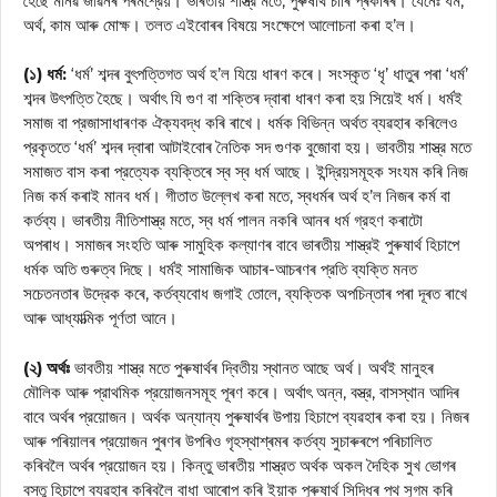
হৈছে মানৱ জীৱনৰ পৰমশ্রেয়। ভাৰতীয় শাস্ত্র মতে, পুৰুষাৰ্থ চাৰি প্ৰকাৰৰ। যেনেঃ ধর্ম,
অর্থ, কাম আৰু মোক্ষ। তলত এইবোৰৰ বিষয়ে সংক্ষেপে আলোচনা কৰা হ’ল।
(১) ধর্ম:
‘ধর্ম’ শব্দৰ বুৎপত্তিগত অর্থ হ’ল যিয়ে ধাৰণ কৰে। সংস্কৃত ‘ধৃ’ ধাতুৰ পৰা ‘ধর্ম’
শব্দৰ উৎপত্তি হৈছে। অর্থাৎ যি গুণ বা শক্তিৰ দ্বাৰা ধাৰণ কৰা হয় সিয়েই ধর্ম। ধর্মই
সমাজ বা প্রজাসাধাৰণক ঐক্যবদ্ধ কৰি ৰাখে। ধর্মক বিভিন্ন অর্থত ব্যৱহাৰ কৰিলেও
প্রকৃততে ‘ধর্ম’ শব্দৰ দ্বাৰা আটাইবোৰ নৈতিক সদ গুণক বুজোবা হয়। ভাবতীয় শাস্ত্র মতে
সমাজত বাস কৰা প্রত্যেক ব্যক্তিৰে স্ব স্ব ধর্ম আছে। ইন্দ্রিয়সমূহক সংযম কৰি নিজ
নিজ কর্ম কৰাই মানব ধর্ম। গীতাত উল্লেখ কৰা মতে, স্বধৰ্মৰ অৰ্থ হ’ল নিজৰ কর্ম বা
কর্তব্য। ভাৰতীয় নীতিশাস্ত্র মতে, স্ব ধর্ম পালন নকৰি আনৰ ধর্ম গ্রহণ কৰাটো
অপৰাধ। সমাজৰ সংহতি আৰু সামুহিক কল্যাণৰ বাবে ভাৰতীয় শাস্ত্রই পুৰুষাৰ্থ হিচাপে
ধর্মক অতি গুৰুত্ব দিছে। ধর্মই সামাজিক আচাৰ-আচৰণৰ প্রতি ব্যক্তি মনত
সচেতনতাৰ উদ্রেক কৰে, কর্তব্যবোধ জগাই তোলে, ব্যক্তিক অপচিন্তাৰ পৰা দূৰত ৰাখে
আৰু আধ্যাত্মিক পূর্ণতা আনে।
(২) অর্থঃ
ভাবতীয় শাস্ত্র মতে পুৰুষাৰ্থৰ দ্বিতীয় স্থানত আছে অর্থ। অর্থই মানুহৰ
মৌলিক আৰু প্রাথমিক প্রয়োজনসমূহ পূৰণ কৰে। অর্থাৎ অন্ন, বস্ত্র, বাসস্থান আদিৰ
বাবে অৰ্থৰ প্রয়োজন। অর্থক অন্যান্য পুৰুষাৰ্থৰ উপায় হিচাপে ব্যৱহাৰ কৰা হয়। নিজৰ
আৰু পৰিয়ালৰ প্রয়োজন পুৰণৰ উপৰিও গৃহস্থাশ্ৰমৰ কৰ্তব্য সুচাৰুৰপে পৰিচালিত
কৰিবলৈ অৰ্থৰ প্রয়োজন হয়। কিন্তু ভাৰতীয় শাস্ত্রত অর্থক অকল দৈহিক সুখ ভোগৰ
বস্তু হিচাপে ব্যৱহাৰ কৰিবলৈ বাধা আৰোপ কৰি ইয়াক পুৰুষার্থ সিদ্ধিৰ পথ সুগম কৰি