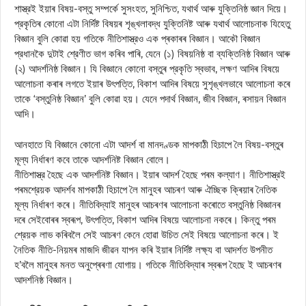
শাস্ত্রই ইয়াৰ বিষয়-বস্তু সম্পর্কে সুসংহত, সুনিশ্চিত, যথার্থ আৰু যুক্তিনিষ্ঠ জ্ঞান দিয়ে।
প্রকৃতিৰ কোনো এটা নির্দিষ্ট বিষয়ৰ শৃঙ্খলাবদ্ধ যুক্তিনিষ্ট আৰু যথার্থ আলোচনাক যিহেতু
বিজ্ঞান বুলি কোৱা হয় গতিকে নীতিশাস্ত্রও এক প্ৰকাৰৰ বিজ্ঞান। আকৌ বিজ্ঞান
প্রধানকৈ দুটাই শ্রেণীত ভাগ কৰিব পাৰি, যেনে (১) বিষয়নিষ্ঠ বা ব্যক্তিনিষ্ঠ বিজ্ঞান আৰু
(২) আদর্শনিষ্ঠ বিজ্ঞান। যি বিজ্ঞানে কোনো বস্তুৰ প্রকৃতি স্বভাব, লক্ষণ আদিৰ বিষয়ে
আলোচনা কৰাৰ লগতে ইয়াৰ উৎপত্তি, বিকাশ আদিৰ বিষয়ে সুশৃঙ্খলভাবে আলোচনা কৰে
তাকে ‘বস্তুনিষ্ঠ বিজ্ঞান’ বুলি কোৱা হয়। যেনে পদার্থ বিজ্ঞান, জীব বিজ্ঞান, ৰসায়ন বিজ্ঞান
আদি।
আনহাতে যি বিজ্ঞানে কোনো এটা আদর্শ বা মানদণ্ডক মাপকাঠী হিচাপে লৈ বিষয়-বস্তুৰ
মূল্য নির্ধাৰণ কবে তাকে আদর্শনিষ্ট বিজ্ঞান বোলে।
নীতিশাস্ত্র হৈছে এক আদর্শনিষ্ট বিজ্ঞান। ইয়াৰ আদর্শ হৈছে পৰম কল্যাণ। নীতিশাস্ত্রই
পৰমশ্রেয়ক আদর্শব মাপকাঠী হিচাপে লৈ মানুহৰ আচৰণ আৰু ঐচ্ছিক ক্ৰিয়াৰ নৈতিক
মূল্য নির্ধাৰণ কৰে। নীতিবিদ্যাই মানুহৰ আচৰণৰ আলোচনা কৰোতে বস্তুনিষ্ঠ বিজ্ঞানৰ
দৰে সেইবোৰৰ স্বৰূপ, উৎপত্তি, বিকাশ আদিৰ বিষয়ে আলোচনা নকৰে। কিন্তু পৰম
শ্রেয়ক লাভ কৰিবলৈ সেই আচৰণ কেনে হোৱা উচিত সেই বিষয়ে আলোচনা কৰে। ই
নৈতিক নীতি-নিয়মৰ মাজদি জীৱন যাপন কৰি ইয়াৰ নির্দিষ্ট লক্ষ্য বা আদর্শত উপনীত
হ’বলৈ মানুহৰ মনত অনুপ্ৰেৰণা যোগায়। গতিকে নীতিবিদ্যাৰ স্বৰূপ হৈছে ই আচৰণৰ
আদর্শনিষ্ঠ বিজ্ঞান।