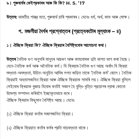
৯। পুৰুষাৰ্থৰ কেইপ্রকাৰৰ আৰু কি কি? H. S. ’17
উত্তৰ:
ভাৰতীয় শাস্ত্র মতে, পুৰুষার্থ চাৰি প্ৰকাৰৰ। যেনেঃ ধর্ম, অর্থ, কাম আৰু মোক্ষ।
গ. মজলীয়া দৈৰ্ঘৰ প্রশ্নোত্তৰ (প্রত্যেকটোৰ মূল্যাংক – ৪)
১। ঐচ্ছিক ক্রিয়া কি? ঐচ্ছিক ক্রিয়াৰ বৈশিষ্ট্যবোৰ আলোচনা কৰা।
উত্তৰ
নৈতিক গুণ অনুসৰি মানুহৰ আচৰণ আৰু কামবোৰক দুটা ভাগত ভাগ কৰা হৈছে।
যেনে-নৈতিক কর্ম আৰু অনৈতিক কর্ম। যি ক্ৰিয়াৰ নৈতিক গুণ আছে অর্থাৎ যি ক্রিয়া
শুদ্ধতা-অশুদ্ধতা, উচিত-অনুচিত আদিৰ লগত জড়িত তাকে ‘নৈতিক কর্ম’ বোলে। নৈতিক
ক্রিয়াই অভ্যাসজনিত ক্রিয়া আৰু ঐচ্ছিক ক্রিয়াক সামৰি লয়। ঐচ্ছিক ক্রিয়া বুলিলে
সেইবোৰ ক্ৰিয়াক বুজায় যিবোৰ কৰ্তাই সজাগ হৈ বুদ্ধি-বৃত্তি প্রয়োগৰ দ্বাৰা কোনো
উদ্দেশ্য সম্পাদন কৰিবলৈ ইচ্ছাকৃতভাবে কৰে।
ঐচ্ছিক ক্ৰিয়াৰ কিছুমান বৈশিষ্ট্য আছে। যেনেঃ
(১) ঐচ্ছিক ক্রিয়া কর্তাৰ সজাগজনিত ক্রিয়া।
(২) ঐচ্ছিক ক্রিয়াত কৰ্তাৰ কৰ্মৰ প্রতি দায়বদ্ধতা থাকে।