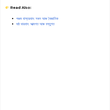
Read Also:
পঞ্চম বাস্তৱবাদ: সৰল আৰু বৈজ্ঞানিক
ষষ্ঠ ভাৱবাদ: আত্মগত আৰু বস্তুগত