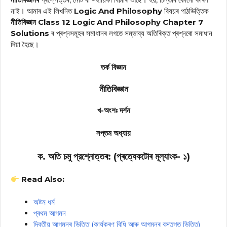
নাই। আমাৰ এই লিখনিত
Logic And Philosophy
বিষয়ৰ পাঠভিত্তিক
নীতিবিজ্ঞান Class 12 Logic And Philosophy Chapter 7
Solutions
ৰ প্ৰশ্নসমূহৰ সমাধানৰ লগতে সম্ভাব্য অতিৰিক্ত প্ৰশ্নৰো সমাধান
দিয়া হৈছে।
তর্ক বিজ্ঞান
নীতিবিজ্ঞান
খ-অংশঃ দর্শন
সপ্তম অধ্যায়
ক. অতি চমু প্রশ্নোত্তৰ: (প্ৰত্যেকটোৰ মূল্যাংক- ১)
Read Also:
অষ্টম ধৰ্ম
প্ৰথম আগমন
দ্বিতীয় আগমনৰ ভিত্তি (কাৰ্যকৰণ বিধি আৰু আগমনৰ বস্তুগত ভিত্তি)