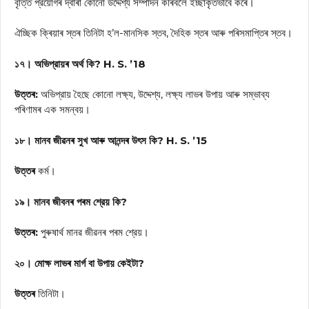
বৃত্তি প্রয়োগৰ দ্বাৰা কোনো উদ্দেশ্য সম্পাদন কৰিবলৈ ইচ্ছাকৃতভাবে কৰে।
ঐচ্ছিক ক্ৰিয়াৰ স্তৰ তিনিটা হ’ল-মানসিক স্তব, দৈহিক স্তৰ আৰু পৰিসমাপ্তিৰ স্তব।
১৭। অভিপ্রায়ৰ অৰ্থ কি? H. S. ’18
উত্তৰ:
অভিপ্রায় হৈছে কোনো লক্ষ্য, উদ্দেশ্য, লক্ষ্য লাভৰ উপায় আৰু সম্ভাব্য
পৰিণামৰ এক সমন্বয়।
১৮। মানব জীৱনৰ সুখ আৰু আনন্দৰ উৎস কি? H. S. ’15
উত্তৰ
কৰ্ম।
১৯। মানব জীবনৰ পৰম শ্রেয় কি?
উত্তৰ:
পুৰুষাৰ্থ মানৱ জীৱনৰ পৰম শ্রেয়।
২০। মোক্ষ লাভৰ মাৰ্গ বা উপায় কেইটা?
উত্তৰ
তিনিটা।