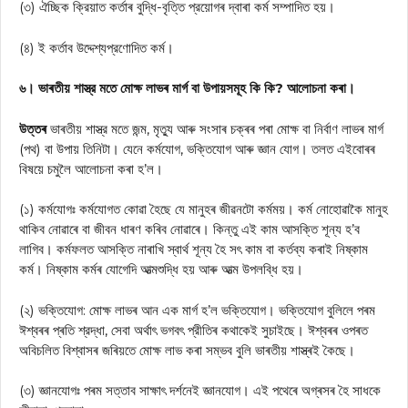
(৩) ঐচ্ছিক ক্রিয়াত কর্তাৰ বুদ্ধি-বৃত্তি প্রয়োগৰ দ্বাৰা কৰ্ম সম্পাদিত হয়।
(৪) ই কর্তাব উদ্দেশ্যপ্রণোদিত কর্ম।
৬। ভাৰতীয় শাস্ত্র মতে মোক্ষ লাভৰ মাৰ্গ বা উপায়সমূহ কি কি? আলোচনা কৰা।
উত্তৰ
ভাৰতীয় শাস্ত্র মতে জন্ম, মৃত্যু আৰু সংসাৰ চক্ৰৰ পৰা মোক্ষ বা নির্বাণ লাভৰ মার্গ
(পথ) বা উপায় তিনিটা। যেনে কর্মযোগ, ভক্তিযোগ আৰু জ্ঞান যোগ। তলত এইবোৰৰ
বিষয়ে চমুলৈ আলোচনা কৰা হ’ল।
(১) কর্মযোগঃ কর্মযোগত কোৱা হৈছে যে মানুহৰ জীৱনটো কর্মময়। কর্ম নোহোৱাকৈ মানুহ
থাকিব নোৱাৰে বা জীবন ধাৰণ কৰিব নোৱাৰে। কিন্তু এই কাম আসক্তি শূন্য হ’ব
লাগিব। কর্মফলত আসক্তি নাৰাখি স্বার্থ শূন্য হৈ সৎ কাম বা কর্তব্য কৰাই নিষ্কাম
কর্ম। নিষ্কাম কর্মৰ যোগেদি আত্মশুদ্ধি হয় আৰু আত্ম উপলব্ধি হয়।
(২) ভক্তিযোগ: মোক্ষ লাভৰ আন এক মার্গ হ’ল ভক্তিযোগ। ভক্তিযোগ বুলিলে পৰম
ঈশ্বৰৰ প্ৰতি শ্রদ্ধা, সেবা অর্থাৎ ভগবৎ প্রীতিৰ কথাকেই সুচাইছে। ঈশ্বৰৰ ওপৰত
অবিচলিত বিশ্বাসৰ জৰিয়তে মোক্ষ লাভ কৰা সম্ভব বুলি ভাৰতীয় শাস্ত্ৰই কৈছে।
(৩) জ্ঞানযোগঃ পৰম সত্তাব সাক্ষাৎ দর্শনেই জ্ঞানযোগ। এই পথেৰে অগ্ৰসৰ হৈ সাধকে