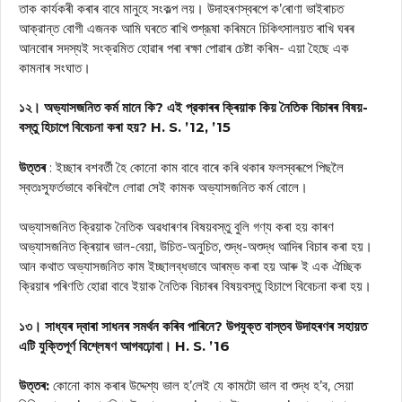
তাক কাৰ্যকৰী কৰাৰ বাবে মানুহে সংকল্প লয়। উদাহৰণস্বৰপে ক’ৰোণা ভাইৰাচত
আক্রান্ত বোগী এজনক আমি ঘৰতে ৰাখি শুশ্রূষা কৰিমনে চিকিৎসালয়ত ৰাখি ঘৰৰ
আনবোৰ সদস্যই সংক্রমিত হোৱাৰ পৰা ৰক্ষা পোৱাৰ চেষ্টা কৰিম- এয়া হৈছে এক
কামনাৰ সংঘাত।
১২। অভ্যাসজনিত কর্ম মানে কি? এই প্রকাৰৰ ক্ৰিয়াক কিয় নৈতিক বিচাৰৰ বিষয়-
বস্তু হিচাপে বিবেচনা কৰা হয়? H. S. ’12, ’15
উত্তৰ
: ইচ্ছাৰ বশবর্তী হৈ কোনো কাম বাবে বাৰে কৰি থকাৰ ফলস্বৰূপে পিছলৈ
স্বতঃস্ফূর্তভাবে কৰিবলৈ লোৱা সেই কামক অভ্যাসজনিত কর্ম বোলে।
অভ্যাসজনিত ক্রিয়াক নৈতিক অৱধাৰণৰ বিষয়বস্তু বুলি গণ্য কৰা হয় কাৰণ
অভ্যাসজনিত ক্ৰিয়াৰ ভাল-বেয়া, উচিত-অনুচিত, শুদ্ধ-অশুদ্ধ আদিৰ বিচাৰ কৰা হয়।
আন কথাত অভ্যাসজনিত কাম ইচ্ছালব্ধভাবে আৰম্ভ কৰা হয় আৰু ই এক ঐচ্ছিক
ক্রিয়াৰ পৰিণতি হোৱা বাবে ইয়াক নৈতিক বিচাৰৰ বিষয়বস্তু হিচাপে বিবেচনা কৰা হয়।
১৩। সাধ্যৰ দ্বাৰা সাধনৰ সমৰ্থন কৰিব পাৰিনে? উপযুক্ত বাস্তব উদাহৰণৰ সহায়ত
এটি যুক্তিপূর্ণ বিশ্লেষণ আগবঢ়োবা। H. S. ’16
উত্তৰ:
কোনো কাম কৰাৰ উদ্দেশ্য ভাল হ’লেই যে কামটো ভাল বা শুদ্ধ হ’ব, সেয়া