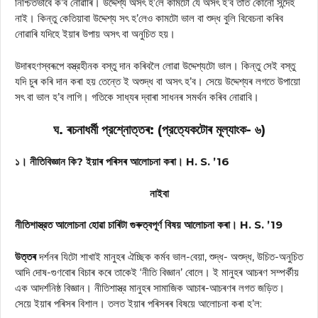
নিশ্চিতভাবে ক’ব নোৱাৰি। উদ্দেশ্য অসৎ হ’লে কামটো যে অসৎ হ’ব তাত কোনো সন্দেহ
নাই। কিন্তু কেতিয়াবা উদ্দেশ্য সৎ হ’লেও কামটো ভাল বা শুদ্ধ বুলি বিবেচনা কৰিব
নোৱাৰি যদিহে ইয়াৰ উপায় অসৎ বা অনুচিত হয়।
উদাৰহণস্বৰূপে বস্ত্রহীনক বস্তু দান কৰিবলৈ লোৱা উদ্দেশ্যটো ভাল। কিন্তু সেই বস্তু
যদি চুৰ কৰি দান কৰা হয় তেন্তে ই অশুদ্ধ বা অসৎ হ’ব। সেয়ে উদ্দেশ্যৰ লগতে উপায়ো
সৎ বা ভাল হ’ব লাগি। গতিকে সাধ্যৰ দ্বাৰা সাধনৰ সমৰ্থন কৰিব নোৱাবি।
ঘ. ৰচনাধর্মী প্রশ্নোত্তৰ: (প্রত্যেকটোৰ মূল্যাংক- ৬)
১। নীতিবিজ্ঞান কি? ইয়াৰ পৰিসৰ আলোচনা কৰা। H. S. ’16
নাইবা
নীতিশাস্ত্রত আলোচনা হোৱা চাৰিটা গুৰুত্বপূর্ণ বিষয় আলোচনা কৰা। H. S. ’19
উত্তৰ
দৰ্শনৰ যিটো শাখাই মানুহৰ ঐচ্ছিক কর্মব ভাল-বেয়া, শুদ্ধ- অশুদ্ধ, উচিত-অনুচিত
আদি দোষ-গুণবোৰ বিচাৰ কৰে তাকেই ‘নীতি বিজ্ঞান’ বোলে। ই মানুহৰ আচৰণ সম্পৰ্কীয়
এক আদর্শনিষ্ঠ বিজ্ঞান। নীতিশাস্ত্র মানুহৰ সামাজিক আচাৰ-আচৰণৰ লগত জড়িত।
সেয়ে ইয়াৰ পৰিসৰ বিশাল। তলত ইয়াৰ পৰিসৰৰ বিষয়ে আলোচনা কৰা হ’ল: