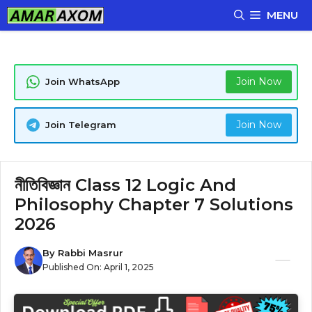
Skip
MENU
to
content
Join Now
Join WhatsApp
Join Now
Join Telegram
নীতিবিজ্ঞান Class 12 Logic And
Philosophy Chapter 7 Solutions
2026
By
Rabbi Masrur
Published On:
April 1, 2025