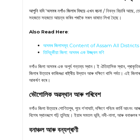
আপুনি যদি ‘অসমৰ নগাঁও জিলাৰ বিষয়ে এখন ৰচনা /
নিবন্ধ
বিচাৰি আছে, ত
সহজতে সহজতে আয়ত্ব কৰিব পৰাকৈ সৰল ভাষাত লিখা হৈছে।
Also Read Here
:
অসমৰ জিলাসমূহ Content of Assam All Districts
তিনিচুকীয়া জিলা: অসমৰ এক উজ্জ্বল মণি
নগাঁও জিলা অসমৰ এক অপূৰ্ব গন্তব্য স্থান। ই ঐতিহাসিক স্থান, প্ৰাকৃতিক
জিলাৰ উত্তৰে কাজিৰঙা ৰাষ্ট্ৰীয় উদ্যান আৰু দক্ষিণে খাসি পৰ্বত। এই জিলা
আকৰ্ষণ কৰে।
ভৌগোলিক অৱস্থান আৰু পৰিবেশ
নগাঁও জিলা উত্তৰে শোণিতপুৰ, পূবে গ’লাঘাট, দক্ষিণে পশ্চিম কাৰ্বি আংলং
বিশেষ স্থানৰূপে গঢ়ি তুলিছে। ইয়াৰ সমতল ভূমি, নদী-নালা, আৰু বনাঞ্চল
বনাঞ্চল আৰু বন্যপ্ৰাণী