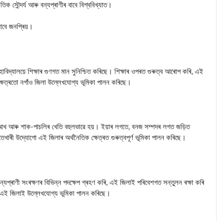
ৃতিক সৌন্দৰ্য আৰু বন্যপ্ৰাণীৰ বাবে বিশ্ববিখ্যাত।
বাবে জনপ্ৰিয়।
 মহাবিদ্যালয়ে শিক্ষাৰ গুণগত মান সুনিশ্চিত কৰিছে। শিক্ষাৰ ওপৰত গুৰুত্ব আৰোপ কৰি, এই
্ষেত্ৰতো নগাঁও জিলা উল্লেখযোগ্য ভূমিকা পালন কৰিছে।
, আখ আৰু শাক-পাচলিৰ খেতি বহুলভাৱে হয়। ইয়াৰ লগতে, বনজ সম্পদৰ লগত জড়িত
তেখাৰী উদ্যোগো এই জিলাৰ অৰ্থনৈতিক ক্ষেত্ৰত গুৰুত্বপূর্ণ ভূমিকা পালন কৰিছে।
 বন্যপ্ৰাণী সংৰক্ষণৰ বিভিন্ন পদক্ষেপ গ্ৰহণ কৰি, এই জিলাই পৰিবেশগত সন্তুলন ৰক্ষা কৰি
ো এই জিলাই উল্লেখযোগ্য ভূমিকা পালন কৰিছে।