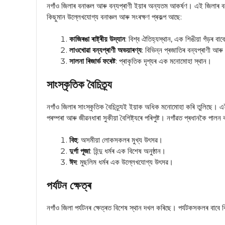
নগাঁও জিলাৰ বনাঞ্চল আৰু বন্যপ্ৰাণী ইয়াৰ অন্যতম আকৰ্ষণ। এই জিলাৰ ব
কিছুমান উল্লেখযোগ্য বনাঞ্চল আৰু সংৰক্ষণ প্ৰকল্প আছে:
কাজিৰঙা ৰাষ্ট্ৰীয় উদ্যান
: বিশ্ব ঐতিহ্যস্থান, এক শিঙীয়া গঁড়ৰ বাব
লাওখোৱা বন্যপ্ৰাণী অভয়াৰণ্য
: বিভিন্ন প্ৰজাতিৰ বন্যপ্ৰাণী আৰু
সালনা ৰিজাৰ্ভ ফৰেষ্ট
: প্ৰাকৃতিক দৃশ্যৰ এক মনোমোহা স্থান।
সাংস্কৃতিক বৈচিত্ৰ্য
নগাঁও জিলাৰ সাংস্কৃতিক বৈচিত্ৰ্যই ইয়াক অধিক মনোমোহা কৰি তুলিছে। এই
পৰম্পৰা আৰু জীৱনধাৰা সুকীয়া বৈশিষ্ট্যৰে পৰিপুষ্ট। নগাঁৱত প্ৰধানকৈ পা
বিহু
: অসমীয়া লোকসকলৰ মুখ্য উৎসৱ।
দুৰ্গা পূজা
: হিন্দু ধৰ্মৰ এক বিশেষ অনুষ্ঠান।
ঈদ
: মুছলিম ধৰ্মৰ এক উল্লেখযোগ্য উৎসৱ।
পৰ্যটন ক্ষেত্ৰ
নগাঁও জিলা পৰ্যটনৰ ক্ষেত্ৰত বিশেষ স্থান দখল কৰিছে। পৰ্যটকসকলৰ বাবে ব