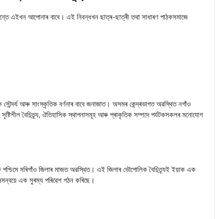
েন্তে এইখন আপোনাৰ বাবে। এই
নিবন্ধ
খন ছাত্ৰ-ছাত্ৰী তথা সাধাৰণ পাঠকসমাজে
 সৌন্দৰ্য আৰু সাংস্কৃতিক বৰ্ণনাৰ বাবে জনাজাত। অসমৰ কেন্দ্ৰভাগত অৱস্থিত নগাঁও
ৰ সৃষ্টিশীল বৈচিত্ৰ্য, ঐতিহাসিক স্থাপনাসমূহ আৰু প্ৰাকৃতিক সম্পদে পৰ্যটকসকলৰ মনোযোগ
 আৰু পশ্চিমে মৰিগাঁও জিলাৰ মাজত অৱস্থিত। এই জিলাৰ ভৌগোলিক বৈচিত্র্যই ইয়াক এক
ৰ সমন্বয়ে এক সুৰম্য পৰিৱেশ গঠন কৰিছে।