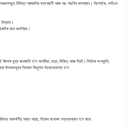
নাঞ্চলসমূহে বিভিন্ন প্ৰজাতিৰ বন্যপ্ৰাণী আৰু গছ-গছনিৰ বাসস্থান। বিশেষকৈ, নগাঁওত
ে বিখ্যাত।
 চৰাইৰ বাবে জনপ্ৰিয়।
 জিলাৰ মুখ্য জনজাতি হ’ল অসমীয়া, বড়ো, মিকিৰ, আৰু তিয়াঁ। সিহঁতৰ সংস্কৃতি,
লন কৰা উৎসৱসমূহৰ ভিতৰত কিছুমান উল্লেখযোগ্য হ’ল:
িভিন্ন আকৰ্ষণীয় স্থান আছে, যিবোৰ মনোৰম গন্তব্যস্থান হ’ব পাৰে: