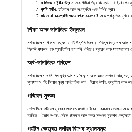
কাজিৰঙা ৰাষ্ট্ৰীয় উদ্যান
: একশিঙীয়া গঁড়ৰ বাসস্থান, যি ইয়াৰ প্ৰাক
পুৰণি নগাঁও
: ইতিহাস আৰু সংস্কৃতিৰ এক বিশিষ্ট স্থান ।
লাওখোৱা বন্যপ্ৰাণী অভয়াৰণ্য
: বন্যপ্ৰাণী আৰু প্ৰাকৃতিক দৃশ্যৰ 
শিক্ষা আৰু সামাজিক উন্নয়ন
নগাঁও জিলাৰ শিক্ষাৰ ক্ষেত্ৰত যথেষ্ট উন্নতি হৈছে। বিভিন্ন বিদ্যালয় আৰু
জিলাই সমাজৰ এক প্ৰগতিশীল ৰূপ দাঙি ধৰিছে। স্বাস্থ্য আৰু সমাজসেৱাৰ ক
অৰ্থ-সামাজিক পৰিৱেশ
নগাঁও জিলাৰ অৰ্থনীতিৰ মুখ্য আধাৰ হ’ল কৃষি আৰু বনজ সম্পদ। ধান, গম
ব্যৱসায়ও এই জিলাৰ মুখ্য অৰ্থনৈতিক কাৰ্য। ইয়াৰ উপৰি, হস্তশিল্প আৰু হা
পৰিবেশ সুৰক্ষা
নগাঁও জিলা পৰিবেশ সুৰক্ষাৰ ক্ষেত্ৰত যথেষ্ট সক্ৰিয়। বনাঞ্চল সংৰক্ষণ আৰু
আহিছে। ইয়াৰ লগতে, সেউজ উদ্যোগ আৰু বনজ সম্পদৰ সুৰক্ষাৰ ক্ষেত্ৰত
পৰ্যটন ক্ষেত্ৰত নগাঁৱৰ বিশেষ স্থানসমূহ