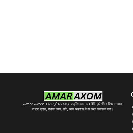
Amar Axom ৰ উদ্দেশ্য হৈছে ছাত্র-ছাত্রীসকলৰ বাবে বিভিন্ন শৈক্ষিক বিষয়ৰ সমাধান
লগতে কুইজ, সাধাৰণ জ্ঞান, বাণী, আৰু অন্যান্য বিশ্ব তথ্য সজলভ্য কৰা।