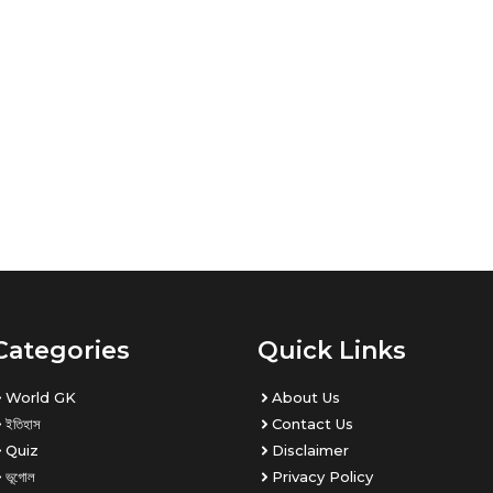
Categories
Quick Links
World GK
About Us
ইতিহাস
Contact Us
Quiz
Disclaimer
ভূগোল
Privacy Policy