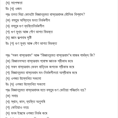
(ঘ) সাপেক্ষতা
উঃ (খ) ওজন
প্রঃ তলত দিয়া কোনটো বিজ্ঞানসন্মত বাস্তৱবাদৰ মৌলিক বিশ্বাস?
(ক) বস্তুৰ অস্তিত্ব মনত নিৰ্ভৰশীল
(খ) বস্তুৰ গুণ ব্যক্তিনিৰ্ভৰশীল
(গ) গুণ মুখ্য আৰু গৌণ ভাগত বিভক্ত
(ঘ) জ্ঞান কল্পনাৰ সৃষ্টি
উঃ (গ) গুণ মুখ্য আৰু গৌণ ভাগত বিভক্ত
প্রঃ “সৰল বাস্তৱবাদ” আৰু “বিজ্ঞানসন্মত বাস্তৱবাদ”ৰ মাজৰ পাৰ্থক্য কি?
(ক) বিজ্ঞানসম্মত বাস্তৱবাদ পৰোক্ষ জ্ঞানক স্বীকাৰ কৰে
(খ) সৰল বাস্তৱবাদ কেবল বাহ্যিক জগতক স্বীকাৰ কৰে
(গ) বিজ্ঞানসন্মত বাস্তববাদ মন-নিৰ্ভৰশীলতা অস্বীকাৰ কৰে
(ঘ) ওপৰত উল্লেখিত সকলো
উঃ (ঘ) ওপৰত উল্লেখিত সকলো
প্রঃ বিজ্ঞানসন্মত বাস্তৱবাদৰ মতে বস্তুৰ গুণ কেতিয়া পৰিৱৰ্তন হয়?
(ক) সদায়
(খ) স্থান, কাল, ব্যক্তি অনুসৰি
(গ) কেতিয়াও নহয়
(ঘ) মনৰ ইচ্ছাৰ ওপৰত নিৰ্ভৰ কৰে