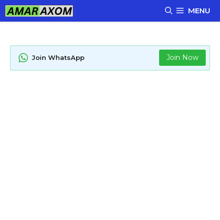
Skip
MENU
to
content
Join Now
Join WhatsApp