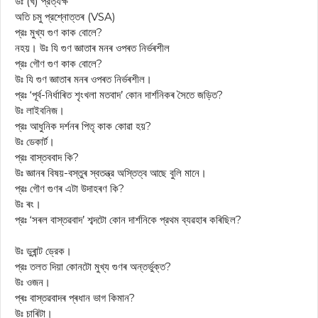
উঃ (খ) প্রত্যক্ষ
অতি চমু প্রশ্নোত্তৰ (VSA)
প্রঃ মুখ্য গুণ কাক বোলে?
নহয়। উঃ যি গুণ জ্ঞাতাৰ মনৰ ওপৰত নিৰ্ভৰশীল
প্রঃ গৌণ গুণ কাক বোলে?
উঃ যি গুণ জ্ঞাতাৰ মনৰ ওপৰত নিৰ্ভৰশীল।
প্রঃ ‘পূর্ব-নির্ধাৰিত শৃংখলা মতবাদ’ কোন দার্শনিকৰ সৈতে জড়িত?
উঃ লাইবনিজ।
প্রঃ আধুনিক দৰ্শনৰ পিতৃ কাক কোৱা হয়?
উঃ ডেকার্ট।
প্রঃ বাস্তববাদ কি?
উঃ জ্ঞানৰ বিষয়-বস্তুৰ স্বতন্ত্র অস্তিত্ব আছে বুলি মানে।
প্রঃ গৌণ গুণৰ এটা উদাহৰণ কি?
উঃ ৰং।
প্রঃ ‘সৰল বাস্তৱবাদ’ শব্দটো কোন দার্শনিকে প্রথম ব্যৱহাৰ কৰিছিল?
উঃ ডুৰান্ট ড্রেক।
প্রঃ তলত দিয়া কোনটো মুখ্য গুণৰ অন্তর্ভুক্ত?
উঃ ওজন।
প্ৰঃ বাস্তৱবাদৰ প্ৰধান ভাগ কিমান?
উঃ চাৰিটা।