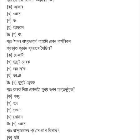
(ক) আকাৰ
(খ) ওজন
(গ) বং
(ঘ) আয়তন
উঃ (গ) বং
প্রঃ ‘সবল বাস্তৱবাদ’ নামটো কোন দার্শনিকৰ
গ্ৰন্থত প্রথম ব্যৱহাৰ হৈছিল?
(ক) ডেকার্ট
(খ) ডুৰান্ট ড্রেক
(গ) জন ল’ক
(ঘ) কাণ্ট
উঃ (খ) ডুৰান্ট ড্রেক
প্রঃ তলত দিয়া কোনটো মুখ্য গুণৰ অন্তর্ভুক্ত?
(ক) গন্ধ
(খ) শব্দ
(গ) ওজন
(ঘ) সোৱাদ
উঃ (গ) ওজন
প্রঃ বাস্তৱবাদৰ প্ৰধান ভাগ কিমান?
(ক) দুটা