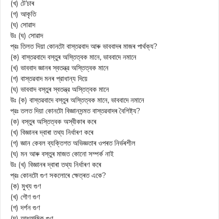
(খ) টে’চাৰ
(গ) আকৃতি
(ঘ) সোৱাদ
উঃ (ঘ) সোৱাদ
প্রঃ তিলত দিয়া কোনটো বাস্তৱবাদ আৰু ভাববাদৰ মাজৰ পার্থক্য?
(ক) বাস্তৱবাদে বস্তুৰ অস্তিত্বক মানে, ভাববাদে নমানে
(খ) ভাববাদ জ্ঞানৰ স্বতন্ত্র অস্তিত্বক মানে
(গ) বাস্তৱবাদ মনৰ প্রাধান্য দিয়ে
(ঘ) ভাববাদ বস্তুৰ স্বতন্ত্র অস্তিত্বক মানে
উঃ (ক) বাস্তৱবাদে বস্তুৰ অস্তিত্বক মানে, ভাববাদে নমানে
প্রঃ তলত দিয়া কোনটো বিজ্ঞানসন্মত বাস্তৱবাদৰ বৈশিষ্ট্য?
(ক) বস্তুৰ অস্তিত্বক অস্বীকাৰ কৰে
(খ) বিজ্ঞানৰ দ্বাৰা তথ্য নিৰ্ধাৰণ কৰে
(গ) জ্ঞান কেবল ব্যক্তিগত অভিজ্ঞতাৰ ওপৰত নিৰ্ভৰশীল
(ঘ) মন আৰু বস্তুৰ মাজত কোনো সম্পর্ক নাই
উঃ (খ) বিজ্ঞানৰ দ্বাৰা তথ্য নিৰ্ধাৰণ কৰে
প্রঃ কোনটো গুণ সকলোৰে ক্ষেত্ৰত একে?
(ক) মুখ্য গুণ
(খ) গৌণ গুণ
(গ) দর্শন গুণ
(ঘ) আধ্যাত্মিক গুণ