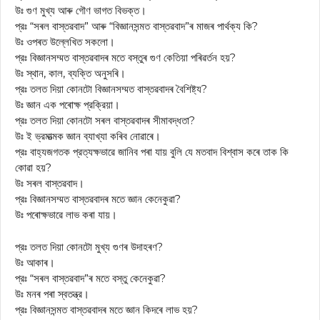
উঃ গুণ মুখ্য আৰু গৌণ ভাগত বিভক্ত।
প্রঃ “সৰল বাস্তৱবাদ” আৰু “বিজ্ঞানসন্মত বাস্তৱবাদ”ৰ মাজৰ পাৰ্থক্য কি?
উঃ ওপৰত উল্লেখিত সকলো।
প্রঃ বিজ্ঞানসম্মত বাস্তৱবাদৰ মতে বস্তুৰ গুণ কেতিয়া পৰিৱৰ্তন হয়?
উঃ স্থান, কাল, ব্যক্তি অনুসৰি।
প্রঃ তলত দিয়া কোনটো বিজ্ঞানসম্মত বাস্তৱবাদৰ বৈশিষ্ট্য?
উঃ জ্ঞান এক পৰোক্ষ প্রক্রিয়া।
প্রঃ তলত দিয়া কোনটো সৰল বাস্তৱবাদৰ সীমাবদ্ধতা?
উঃ ই ভ্রমাত্মক জ্ঞান ব্যাখ্যা কৰিব নোৱাৰে।
প্রঃ বাহ্যজগতক প্রত্যক্ষভাৱে জানিব পৰা যায় বুলি যে মতবাদ বিশ্বাস কৰে তাক কি
কোৱা হয়?
উঃ সৰল বাস্তৱবাদ।
প্রঃ বিজ্ঞানসম্মত বাস্তৱবাদৰ মতে জ্ঞান কেনেকুৱা?
উঃ পৰোক্ষভাৱে লাভ কৰা যায়।
প্রঃ তলত দিয়া কোনটো মুখ্য গুণৰ উদাহৰণ?
উঃ আকাৰ।
প্রঃ “সৰল বাস্তৱবাদ”ৰ মতে বস্তু কেনেকুৱা?
উঃ মনৰ পৰা স্বতন্ত্র।
প্রঃ বিজ্ঞানসন্মত বাস্তৱবাদৰ মতে জ্ঞান কিদৰে লাভ হয়?