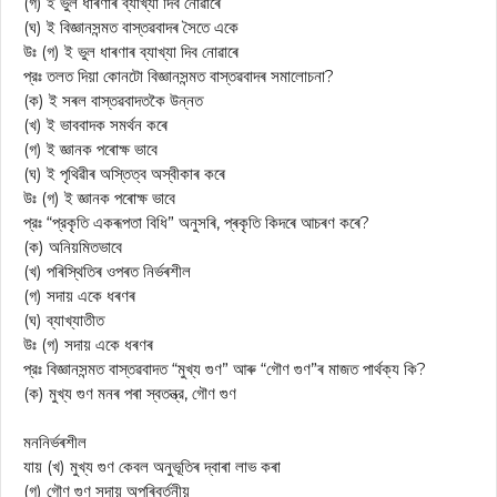
(গ) ই ভুল ধাৰণাৰ ব্যাখ্যা দিব নোৱাৰে
(ঘ) ই বিজ্ঞানসন্মত বাস্তৱবাদৰ সৈতে একে
উঃ (গ) ই ভুল ধাৰণাৰ ব্যাখ্যা দিব নোৱাৰে
প্রঃ তলত দিয়া কোনটো বিজ্ঞানসন্মত বাস্তৱবাদৰ সমালোচনা?
(ক) ই সৰল বাস্তৱবাদতকৈ উন্নত
(খ) ই ভাববাদক সমর্থন কৰে
(গ) ই জ্ঞানক পৰোক্ষ ভাবে
(ঘ) ই পৃথিৱীৰ অস্তিত্ব অস্বীকাৰ কৰে
উঃ (গ) ই জ্ঞানক পৰোক্ষ ভাবে
প্রঃ “প্রকৃতি একৰূপতা বিধি” অনুসৰি, প্ৰকৃতি কিদৰে আচৰণ কৰে?
(ক) অনিয়মিতভাবে
(খ) পৰিস্থিতিৰ ওপৰত নিৰ্ভৰশীল
(গ) সদায় একে ধৰণৰ
(ঘ) ব্যাখ্যাতীত
উঃ (গ) সদায় একে ধৰণৰ
প্রঃ বিজ্ঞানসন্মত বাস্তৱবাদত “মুখ্য গুণ” আৰু “গৌণ গুণ”ৰ মাজত পার্থক্য কি?
(ক) মুখ্য গুণ মনৰ পৰা স্বতন্ত্র, গৌণ গুণ
মননিৰ্ভৰশীল
যায় (খ) মুখ্য গুণ কেবল অনুভূতিৰ দ্বাৰা লাভ কৰা
(গ) গৌণ গুণ সদায় অপৰিবৰ্তনীয়