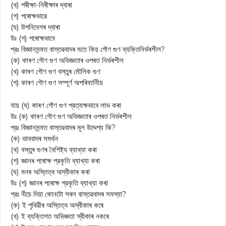
(খ) পৰীক্ষা-নিৰীক্ষাৰ দ্বাৰা
(গ) পৰোক্ষভাৱে
(ঘ) উপনিবেশৰ দ্বাৰা
উঃ (গ) পৰোক্ষভাবে
প্রঃ বিজ্ঞানসন্মত বাস্তৱবাদৰ মতে কিয় গৌণ গুণ ব্যক্তিনির্ভৰশীল?
(ক) কাৰণ গৌণ গুণ অভিজ্ঞতাৰ ওপৰত নির্ভৰশীল
(খ) কাৰণ গৌণ গুণ বস্তুৰ মৌলিক গুণ
(গ) কাৰণ গৌণ গুণ সম্পূর্ণ অপৰিবৰ্তনীয়
যায় (ঘ) কাৰণ গৌণ গুণ প্রত্যক্ষভাবে লাভ কৰা
উঃ (ক) কাৰণ গৌণ গুণ অভিজ্ঞতাৰ ওপৰত নিৰ্ভৰশীল
প্রঃ বিজ্ঞানসন্মত বাস্তৱবাদৰ মূল উদ্দেশ্য কি?
(ক) ভাববাদৰ সমৰ্থন
(খ) বস্তুৰ গুণৰ বৈশিষ্ট্য ব্যাখ্যা কৰা
(গ) জ্ঞানৰ পৰোক্ষ প্রকৃতি ব্যাখ্যা কৰা
(ঘ) মনৰ অস্তিত্ব অস্বীকাৰ কৰা
উঃ (গ) জ্ঞানৰ পৰোক্ষ প্রকৃতি ব্যাখ্যা কৰা
প্রঃ নীচে দিয়া কোনটো সৰল বাস্তৱবাদৰ সমস্যা?
(ক) ই পৃথিৱীৰ অস্তিত্ব অস্বীকাৰ কৰে
(খ) ই ব্যক্তিগত অভিজ্ঞতা স্বীকাৰ নকৰে