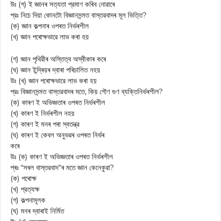
উঃ (গ) ই জ্ঞানৰ সত্যতা প্রমাণ কৰিব নোৱাৰে
প্রঃ নিচে দিয়া কোনটো বিজ্ঞানসন্মত বাস্তৱবাদৰ মূল ভিত্তি?
(ক) জ্ঞান কল্পনাৰ ওপৰত নিৰ্ভৰশীল
(খ) জ্ঞান পৰোক্ষভাৱে লাভ কৰা হয়
(গ) জ্ঞান পৃথিৱীৰ অস্তিত্ব অস্বীকাৰ কৰে
(ঘ) জ্ঞান ইন্দ্ৰিয়ৰ দ্বাৰা পৰিচালিত নহয়
উঃ (খ) জ্ঞান পৰোক্ষভাৱে লাভ কৰা হয়
প্রঃ বিজ্ঞানসন্মত বাস্তৱবাদৰ মতে, কিয় গৌণ গুণ ব্যক্তিনির্ভৰশীল?
(ক) কাৰণ ই অভিজ্ঞতাৰ ওপৰত নিৰ্ভৰশীল
(খ) কাৰণ ই নিৰ্ভৰশীল নহয়
(গ) কাৰণ ই মনৰ পৰা স্বতন্ত্র
(ঘ) কাৰণ ই কেবল অনুভৱৰ ওপৰত নিৰ্ভৰ
কৰে
উঃ (ক) কাৰণ ই অভিজ্ঞতাৰ ওপৰত নিৰ্ভৰশীল
প্ৰঃ “সৰল বাস্তৱবাদ”ৰ মতে জ্ঞান কেনেকুৱা?
(ক) পৰোক্ষ
(খ) প্রত্যক্ষ
(গ) কল্পনামূলক
(ঘ) মনৰ দ্বাৰাই নিৰ্মিত