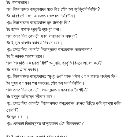
উঃ পৰোক্ষভাৱে।
প্রঃ বিজ্ঞানসন্মত বাস্তৱবাদৰ মতে কিয় গৌণ গুণ ব্যক্তিনির্ভৰশীল?
উঃ কাৰণ গৌণ গুণ অভিজ্ঞতাৰ ওপৰত নিৰ্ভৰশীল।
প্রঃ বিজ্ঞানসন্মত বাস্তৱবাদৰ মূল উদ্দেশ্য কি?
উঃ জ্ঞানৰ পৰোক্ষ প্রকৃতি ব্যাখ্যা কৰা।
প্রঃ তলত দিয়া কোনটো সৰল বাস্তৱবাদৰ সমস্যা?
উঃ ই ভুল ধাৰণাৰ ব্যাখ্যা দিব নোৱাৰে।
প্রঃ তলত দিয়া কোনটো বিজ্ঞানসন্মত বাস্তৱবাদৰ সমালোচনা?
উঃ ই জ্ঞানক পৰোক্ষ ভাবে।
প্রঃ “প্রকৃতি একৰূপতা বিধি” অনুসৰি, প্ৰকৃতি কিদৰে আচৰণ কৰে?
উঃ সদায় একে ধৰণৰ।
প্রঃ বিজ্ঞানসন্মত বাস্তৱবাদত “মুখ্য গুণ” আৰু “গৌণ গুণ”ৰ মাজত পার্থক্য কি?
উঃ মুখ্য গুণ মনৰ পৰা স্বতন্ত্র, গৌণ গুণ মননিৰ্ভৰশীল।
প্রঃ তলত দিয়া কোনটো বিজ্ঞানসন্মত বাস্তৱবাদৰ বৈশিষ্ট্য?
উঃ বস্তুৰ অস্তিত্ব স্বীকাৰ কৰে।
প্রঃ তলত দিয়া কোনটো বিজ্ঞানসম্মত বাস্তৱবাদৰ ওপৰত ভিত্তি কৰি ব্যাখ্যা কৰিব
নোৱাৰি?
উঃ ভুল ধাৰণা।
প্রঃ কোনটো বিজ্ঞানসন্মত বাস্তৱবাদৰ এটা সীমাবদ্ধতা?
উঃ ই জ্ঞানৰ সত্যতা প্রমাণ কৰিব নোৱাৰে।