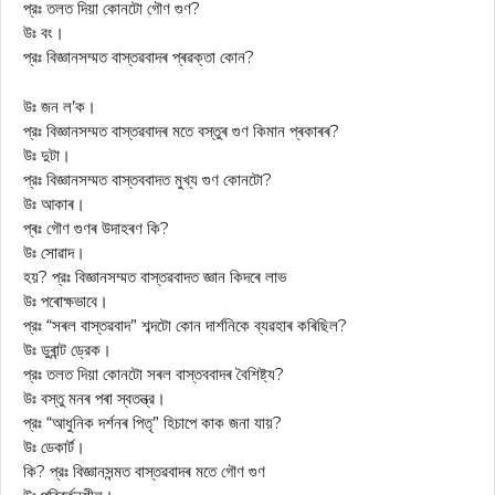
প্রঃ তলত দিয়া কোনটো গৌণ গুণ?
উঃ বং।
প্রঃ বিজ্ঞানসম্মত বাস্তৱবাদৰ প্ৰৱক্তা কোন?
উঃ জন ল’ক।
প্রঃ বিজ্ঞানসম্মত বাস্তৱবাদৰ মতে বস্তুৰ গুণ কিমান প্ৰকাৰৰ?
উঃ দুটা।
প্রঃ বিজ্ঞানসম্মত বাস্তববাদত মুখ্য গুণ কোনটো?
উঃ আকাৰ।
প্ৰঃ গৌণ গুণৰ উদাহৰণ কি?
উঃ সোৱাদ।
হয়? প্রঃ বিজ্ঞানসম্মত বাস্তৱবাদত জ্ঞান কিদৰে লাভ
উঃ পৰোক্ষভাবে।
প্রঃ “সৰল বাস্তৱবাদ” শব্দটো কোন দার্শনিকে ব্যৱহাৰ কৰিছিল?
উঃ ডুৰান্ট ড্রেক।
প্রঃ তলত দিয়া কোনটো সৰল বাস্তববাদৰ বৈশিষ্ট্য?
উঃ বস্তু মনৰ পৰা স্বতন্ত্র।
প্রঃ “আধুনিক দৰ্শনৰ পিতৃ” হিচাপে কাক জনা যায়?
উঃ ডেকার্ট।
কি? প্রঃ বিজ্ঞানসন্মত বাস্তৱবাদৰ মতে গৌণ গুণ