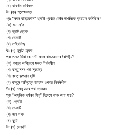
(ঘ) ধাৰণাৰ জৰিয়তে
উঃ (ক) পৰোক্ষভাবে
প্রঃ “সৰল বাস্তৱবাদ” শব্দটো প্রথমে কোন দার্শনিকে ব্যৱহাৰ কৰিছিল?
(ক) জন ল’ক
(খ) ডুৰান্ট ড্রেক
(গ) ডেকার্ট
(ঘ) লাইবনিজ
উঃ (খ) ডুৰান্ট ড্রেক
প্রঃ তলত দিয়া কোনটো সৰল বাস্তৱবাদৰ বৈশিষ্ট্য?
(ক) বস্তুৰ অস্তিত্ব মনত নিৰ্ভৰশীল
(খ) বস্তু মনৰ পৰা স্বতন্ত্র
(গ) বস্তু কল্পনাৰ সৃষ্টি
(ঘ) বস্তুৰ অস্তিত্ব জ্ঞাতাৰ ওপৰত নিৰ্ভৰশীল
উঃ (খ) বস্তু মনৰ পৰা স্বতন্ত্র
প্রঃ “আধুনিক দর্শনৰ পিতৃ” হিচাপে কাক জনা যায়?
(ক) প্লেটো
(খ) ডেকার্ট
(গ) জন ল’ক
(ঘ) কান্ট
উঃ (খ) ডেকার্ট