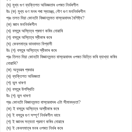
(ঘ) মুখ্য গুণ ব্যক্তিগত অভিজ্ঞতাৰ ওপৰত নিৰ্ভৰশীল
উঃ (ক) মুখ্য গুণ মনৰ পৰা স্বতন্ত্র, গৌণ গুণ মননিৰ্ভৰশীল
প্রঃ তলত দিয়া কোনটো বিজ্ঞানসন্মত বাস্তৱবাদৰ বৈশিষ্ট্য?
(ক) জ্ঞান মননিৰ্ভৰশীল
(খ) বস্তুৰ অস্তিত্ব প্ৰমাণ কৰিব নোৱাৰি
(গ) বস্তুৰ অস্তিত্ব স্বীকাৰ কৰে
(ঘ) কেবলমাত্র ভাববাদত বিশ্বাসী
উঃ (গ) বস্তুৰ অস্তিত্ব স্বীকাৰ কৰে
প্রঃ তিলত দিয়া কোনটো বিজ্ঞানসন্মত বাস্তৱবাদৰ ওপৰত ভিত্তি কৰি ব্যাখ্যা কৰিব
নোৱাৰি?
(ক) অনুভৱৰ প্ৰভাৱ
(খ) ব্যক্তিগত অভিজ্ঞতা
(গ) ভুল ধাৰণা
(ঘ) বস্তুৰ উপস্থিতি
উঃ (গ) ভুল ধাৰণা
প্রঃ কোনটো বিজ্ঞানসন্মত বাস্তৱবাদৰ এটা সীমাবদ্ধতা?
(ক) ই বস্তুৰ অস্তিত্ব অস্বীকাৰ কৰে
(খ) ই বস্তুৰ গুণ সম্পূর্ণ নিৰ্ভৰশীল ভাবে
(গ) ই জ্ঞানৰ সত্যতা প্রমাণ কৰিব নোৱাৰে
(ঘ) ই কেবলমাত্ৰ মনৰ ওপৰত নিৰ্ভৰ কৰে