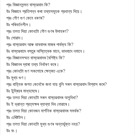
প্রঃ বিজ্ঞানসন্মত বাস্তৱবাদ কি?
উঃ বিজ্ঞানে প্রতিপন্ন কৰা তথ্যসমূহক প্রধান্য দিয়ে।
প্রঃ গৌণ গুণ কেনে ধৰণৰ?
উঃ পৰিবৰ্তনশীল।
প্রঃ তলত দিয়া কোনটো গৌণ গুণৰ উদাহৰণ?
উঃ সোৱাদ।
প্রঃ বাস্তৱবাদ আৰু ভাববাদৰ মাজৰ পাৰ্থক্য কি?
উঃ বাস্তৱবাদে বস্তুৰ অস্তিত্বক মানে, ভাববাদে নমানে।
প্রঃ বিজ্ঞানসম্মত বাস্তৱবাদৰ বৈশিষ্ট্য কি?
উঃ বিজ্ঞানৰ দ্বাৰা তথ্য নির্ধাৰণ কৰে।
প্রঃ কোনটো গুণ সকলোৰে ক্ষেত্ৰত একে?
উঃ মুখ্য গুণ।
প্রঃ বাহ্যিক জগত কেনেকৈ জনা যায় বুলি সৰল বাস্তৱবাদ বিশ্বাস কৰে?
উঃ ইন্দ্ৰিয়ৰ মাধ্যমেৰে।
প্রঃ তলত দিয়া কোনটো সৰল বাস্তৱবাদৰ অসুবিধা?
উঃ ই ভ্রান্ত প্রত্যক্ষৰ ব্যাখ্যা দিব নোৱাৰে।
প্রঃ তলত দিয়া কোনজন দার্শনিক বাস্তৱবাদৰ সমর্থক?
উঃ এৰিষ্টটল।
প্রঃ তলত দিয়া কোনটো মুখ্য গুণৰ অন্তর্ভুক্ত নহয়?
উঃ বং।