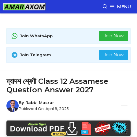
Skip
MENU
to
content
Join Now
Join WhatsApp
Join Now
Join Telegram
দ্বাদশ শ্ৰেণী Class 12 Assamese
Question Answer 2027
By
Rabbi Masrur
Published On:
April 8, 2025