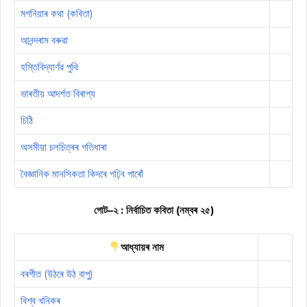
মগনিয়াৰ কথা (কবিতা)
আনন্দৰাম বৰুৱা
হস্তিবিদ্যাৰ্ণৱ পুথি
ভাৰতীয় আদৰ্শত বিৰাগ্য
চিঠি
অসমীয়া চলচিত্ৰৰ গতিধাৰা
বৈজ্ঞানিক মানসিকতা কিদৰে গঢ়িব পাৰোঁ
গোট–২ : নিৰ্বাচিত কবিতা (নম্বৰ ২৫)
আধ্যায়ৰ নাম
বৰগীত (উঠৰে উঠ বাপু)
বিশ্ব খনিকৰ