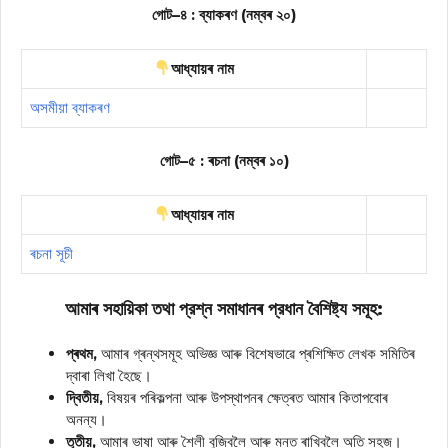
গোট–৪ : ব্যাকৰণ (নম্বৰ ২০)
আধ্যায়ৰ নাম
অসমীয়া ব্যাকৰণ
গোট–৫ : ৰচনা (নম্বৰ ১০)
আধ্যায়ৰ নাম
ৰচনা সূচী
আমাৰ সহায়িকা তথা প্রশ্ন সমাধানৰ প্রধান বৈশিষ্ট্য সমূহ:
প্ৰথম,
আমাৰ গ্ৰন্থসমূহ অভিজ্ঞ আৰু বিশেষভাৱে প্ৰশিক্ষিত লেখক সমিতিৰ
দ্বাৰা লিখা হৈছে।
দ্বিতীয়,
বিষয়ৰ পৰিকল্পনা আৰু উপস্থাপনৰ ক্ষেত্ৰত আমাৰ কিতাপবোৰ
অনন্য।
তৃতীয়,
আমাৰ ভাষা আৰু শৈলী বুজিবলৈ আৰু মনত ৰাখিবলৈ অতি সহজ।