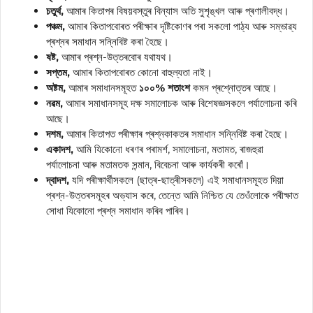
চতুৰ্থ,
আমাৰ কিতাপৰ বিষয়বস্তুৰ বিন্যাস অতি সুশৃঙ্খল আৰু প্ৰণালীবদ্ধ।
পঞ্চম,
আমাৰ কিতাপবোৰত পৰীক্ষাৰ দৃষ্টিকোণৰ পৰা সকলো পাঠ্য আৰু সম্ভাৱ্য
প্ৰশ্নৰ সমাধান সন্নিবিষ্ট কৰা হৈছে।
ষষ্ট,
আমাৰ প্ৰশ্ন-উত্তৰবোৰ যথাযথ।
সপ্তম,
আমাৰ কিতাপবোৰত কোনো বাহুল্যতা নাই।
অষ্টম,
আমাৰ সমাধানসমূহত
১০০% শতাংশ
কমন প্ৰশ্নোত্তৰ আছে।
নৱম,
আমাৰ সমাধানসমূহ দক্ষ সমালোচক আৰু বিশেষজ্ঞসকলে পৰ্যালোচনা কৰি
আছে।
দশম,
আমাৰ কিতাপত পৰীক্ষাৰ প্ৰশ্নকাকতৰ সমাধান সন্নিবিষ্ট কৰা হৈছে।
একাদশ,
আমি যিকোনো ধৰণৰ পৰামৰ্শ, সমালোচনা, মতামত, ৰাজহুৱা
পৰ্যালোচনা আৰু মতামতক সন্মান, বিবেচনা আৰু কাৰ্যকৰী কৰোঁ।
দ্বাদশ,
যদি পৰীক্ষাৰ্থীসকলে (ছাত্ৰ-ছাত্ৰীসকলে) এই সমাধানসমূহত দিয়া
প্ৰশ্ন-উত্তৰসমূহৰ অভ্যাস কৰে, তেন্তে আমি নিশ্চিত যে তেওঁলোকে পৰীক্ষাত
সোধা যিকোনো প্ৰশ্ন সমাধান কৰিব পাৰিব।