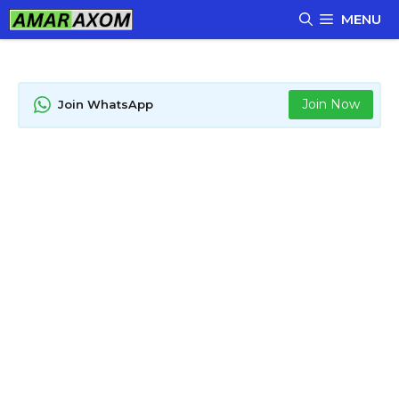
Skip
MENU
to
content
Join Now
Join WhatsApp