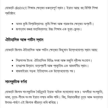
যোৰহাট district শিক্ষাৰ ক্ষেত্ৰত গুৰুত্বপূৰ্ণ স্থান। ইয়াত আছে বহু বিশিষ্ট শিক্ষা
প্ৰতিষ্ঠান:
অসম কৃষি বিশ্ববিদ্যালয়: কৃষি শিক্ষা আৰু গৱেষণাৰ ক্ষেত্ৰত অগ্ৰণী।
জগন্নাথ বৰুৱা মহাবিদ্যালয়: উচ্চ শিক্ষাৰ এক মুখ্য কেন্দ্ৰ।
ঐতিহাসিক আৰু পৰ্যটন স্থান
যোৰহাট জিলাৰ ঐতিহাসিক আৰু পৰ্যটন ক্ষেত্ৰত কিছুমান উল্লেখযোগ্য স্থান আছে:
শিৱসাগৰ টাংক: ঐতিহাসিক দিহিঙ সৎৰা আৰু মজুলি দ্বীপৰ সংযোগ।
হলঙাপৰ উদ্যান: বন্যপ্ৰাণী আৰু প্ৰকৃতিৰ এক আকৰ্ষণীয় স্থান।
ৰাজমাইডাং সড়ক: ইতিহাসৰ এক উল্লেখযোগ্য পথ।
সাংস্কৃতিক বৰ্ণনা
যোৰহাট জিলাৰ সাংস্কৃতিক বৈচিত্ৰ্যই ইয়াক অধিক মনোমোহা কৰে। অসমীয়া সংস্কৃতি,
ভাষা, নৃত্য-গীতৰ সংগম ইয়াত লক্ষ্য কৰিব পাৰি। বিহু, বিয়াহঘৰীয়া নৃত্য আৰু অন্যান্য
উৎসৱ-পাৰ্বণে এই জিলাক জীৱন্ত কৰি ৰাখিছে।