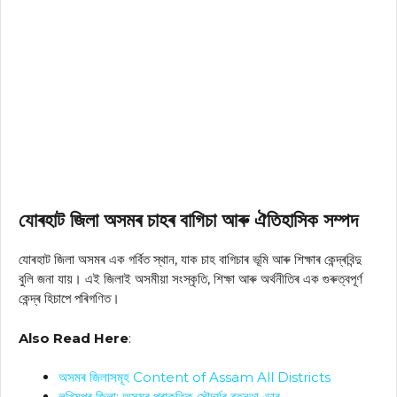
যোৰহাট জিলা অসমৰ চাহৰ বাগিচা আৰু ঐতিহাসিক সম্পদ
যোৰহাট জিলা অসমৰ এক গৰ্বিত স্থান, যাক চাহ বাগিচাৰ ভূমি আৰু শিক্ষাৰ কেন্দ্ৰবিন্দু
বুলি জনা যায়। এই জিলাই অসমীয়া সংস্কৃতি, শিক্ষা আৰু অৰ্থনীতিৰ এক গুৰুত্বপূর্ণ
কেন্দ্ৰ হিচাপে পৰিগণিত।
Also Read Here
:
অসমৰ জিলাসমূহ Content of Assam All Districts
লখিমপুৰ জিলা: অসমৰ প্ৰাকৃতিক সৌন্দৰ্যৰ ৰত্নভাণ্ডাৰ