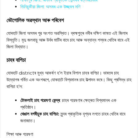
তিনিচুকীয়া জিলা: অসমৰ এক উজ্জ্বল মণি
ভৌগোলিক অৱস্থান আৰু পৰিবেশ
যোৰহাট জিলা অসমৰ পূৱ অংশত অৱস্থিত। ব্ৰহ্মপুত্ৰ নদীৰ দক্ষিণ কাষত এই জিলাৰ
বিস্তৃতি। মৃদু জলবায়ু আৰু উৰ্বৰ মাটিৰ বাবে চাহ আৰু অন্যান্য শস্যৰ খেতিৰ বাবে এই
জিলা বিখ্যাত।
চাহৰ বাগিচা
যোৰহাট districtৰ মুখ্য আকৰ্ষণ হ’ল ইয়াৰ বিশাল চাহৰ বাগিচা। ভাৰতৰ চাহ
উদ্যোগৰ গৰ্বিত এক অংশৰূপে, যোৰহাটে বিশ্বমানৰ চাহ উত্পাদন কৰে। কিছু প্ৰসিদ্ধ চাহ
বাগিচা হ’ল:
টোকলাই চাহ গৱেষণা কেন্দ্ৰ
: চাহৰ গৱেষণাৰ ক্ষেত্ৰত বিশ্বমানৰ এক
প্ৰতিষ্ঠান।
থেঙাল বগৰীচুক চাহ বাগিচা:
সুন্দৰ প্ৰাকৃতিক দৃশ্যৰ লগতে চাহৰ খেতিৰ বাবে
জনাজাত।
শিক্ষা আৰু গৱেষণা