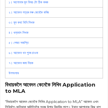
১। আপোনাৰ মূল বিষয় টো ঠিক কৰক
২। আবেদন পত্রৰ শুৰু কেনেকৈ কৰিব
৩। মূল কথা খিনি লিখক
৪। ধন্যবাদ লিখক
৫। শেষত সমাপ্তি
৬। আবেদন খন পুনৰ চাওক
৭। আবেদন জমা দিয়ক
উপসংসাৰ
বিধায়কলৈ আবেদন কেনেকৈ লিখিব Application
to MLA
“বিধায়কলৈ আবেদন কেনেকৈ লিখিব Application to MLA” আবেদন এখন
লিখিবলৈ কেতিয়াবা আটাইতকৈ সহজ উপায় বিচাৰিব লাগে। ইয়াত আপোনাক কিছু ধাপ