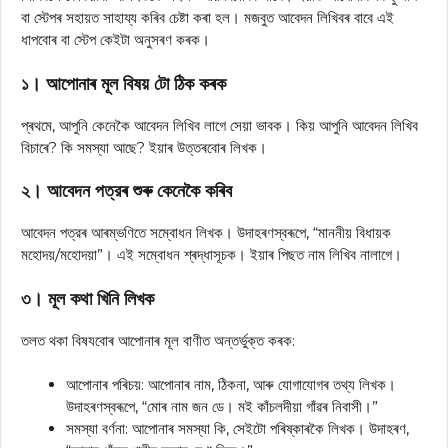
বা স্টেপৰ সহায়ত সাহায্য কৰিব চেষ্টা কৰা হল। মজবুত আবেদন লিখিবৰ বাবে এই
ধাপবোৰ বা স্টেপ কেইটা অনুসৰণ কৰক।
১। আপোনাৰ মূল বিষয় টো ঠিক কৰক
প্ৰথমে, আপুনি কেনেকৈ আবেদন লিখিব লাগে সেয়া ভাবক। কিয় আপুনি আবেদন লিখিব
বিচাৰে? কি সমস্যা আছে? ইয়াৰ উত্তৰবোৰ লিখক।
২। আবেদন পত্রৰ শুৰু কেনেকৈ কৰিব
আবেদন পত্রৰ আৰম্ভণিতে সম্বোধন লিখক। উদাহৰণস্বৰূপে, “মাননীয় বিধায়ক
মহোদয়/মহোদয়া”। এই সম্বোধন শ্ৰদ্ধাসূচক। ইয়াৰ পিছত নাম লিখিব নালাগে।
৩। মূল কথা খিনি লিখক
তলত থকা বিষযবোৰ আপোনাৰ মূল বাণীত অন্তৰ্ভুক্ত কৰক:
আপোনাৰ পৰিচয়: আপোনাৰ নাম, ঠিকনা, আৰু যোগাযোগৰ তথ্য লিখক।
উদাহৰণস্বৰূপে, “মোৰ নাম জন ডে। মই কাঁচলদীয়া গাঁৱৰ নিবাসী।”
সমস্যা বৰ্ণনা: আপোনাৰ সমস্যা কি, সেইটো পৰিষ্কাৰকৈ লিখক। উদাহৰণ,