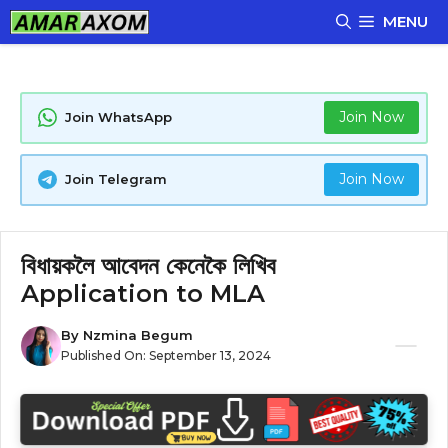
Skip
MENU
to
content
Join Now
Join WhatsApp
Join Now
Join Telegram
বিধায়কলৈ আবেদন কেনেকৈ লিখিব
Application to MLA
By
Nzmina Begum
Published On:
September 13, 2024