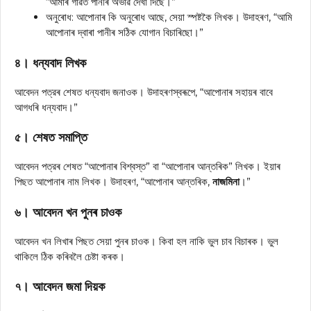
“আমাৰ গাঁৱত পানীৰ অভাৱ দেখা দিছে।”
অনুৰোধ: আপোনাৰ কি অনুৰোধ আছে, সেয়া স্পষ্টকৈ লিখক। উদাহৰণ, “আমি
আপোনাৰ দ্বাৰা পানীৰ সঠিক যোগান বিচাৰিছো।”
৪। ধন্যবাদ লিখক
আবেদন পত্রৰ শেষত ধন্যবাদ জনাওক। উদাহৰণস্বৰূপে, “আপোনাৰ সহায়ৰ বাবে
আগধৰি ধন্যবাদ।”
৫। শেষত সমাপ্তি
আবেদন পত্রৰ শেষত “আপোনাৰ বিশ্বস্ত” বা “আপোনাৰ আন্তৰিক” লিখক। ইয়াৰ
পিছত আপোনাৰ নাম লিখক। উদাহৰণ, “আপোনাৰ আন্তৰিক,
নাজমিনা
।”
৬। আবেদন খন পুনৰ চাওক
আবেদন খন লিখাৰ পিছত সেয়া পুনৰ চাওক। কিবা হল নাকি ভুল চাব বিচাৰক। ভুল
থাকিলে ঠিক কৰিবলৈ চেষ্টা কৰক।
৭। আবেদন জমা দিয়ক